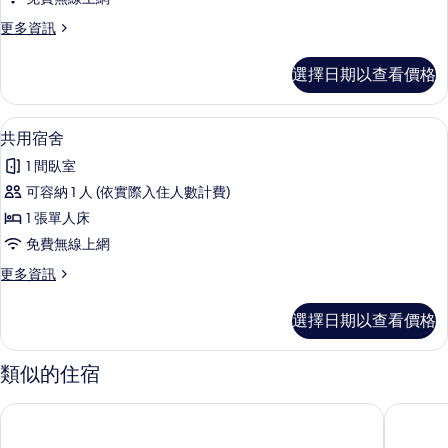
mixed
更
更多資訊
private
多
room)
客
選擇日期以查看價格
的
房
(6
所
mixed
客房內保險箱、遮光布/窗簾、隔音、
顯
有
4
private
共用宿舍
示
room)
相
1 間臥室
的
共
片
詳
可容納 1 人 (依實際入住人數計費)
用
情
1 張單人床
宿
免費無線上網
舍
更
更多資訊
的
多
所
共
選擇日期以查看價格
用
有
宿
相
舍
類似的住宿
的
片
詳
羅馬中心新一代青年旅舍
羅馬你好
情