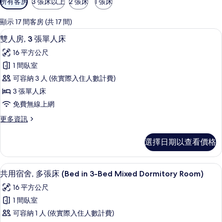
所有客房
3 張床以上
2 張床
1 張床
用
的
顯示 17 間客房 (共 17 間)
客
客房內保險箱、遮光布/窗簾、隔音、
顯
5
雙人房, 3 張單人床
房
示
篩
16 平方公尺
雙
選
1 間臥室
人
條
可容納 3 人 (依實際入住人數計費)
房,
件
3 張單人床
3
免費無線上網
張
更
更多資訊
單
多
人
雙
選擇日期以查看價格
人
床
房,
的
3
客房內保險箱、遮光布/窗簾、隔音、
顯
7
張
所
共用宿舍, 多張床 (Bed in 3-Bed Mixed Dormitory Room)
示
單
有
16 平方公尺
人
共
相
床
1 間臥室
用
的
片
可容納 1 人 (依實際入住人數計費)
詳
宿