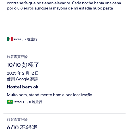
contra sería que no tienen elevador. Cada noche había una cena
por 6 u 8 euros aunque la mayoría de mi estadía hubo pasta
gratis por la noche.
Lucas，7 晚旅行
旅客真實評論
10/10 好極了
2025 年 2 月 12 日
使用 Google 翻譯
Hostel bem ok
Muito bom, atendimento bom e boa localização
Rafael H，5 晚旅行
旅客真實評論
6/10 不錯哦