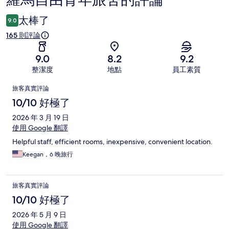
羅馬自由青年旅舍的評論
論
太棒了
9.0
165 則評論
9.0
8.2
9.2
整潔度
地點
員工素質
評
旅客真實評論
論
10/10 好極了
2026 年 3 月 19 日
使用 Google 翻譯
Helpful staff, efficient rooms, inexpensive, convenient location.
Keegan，6 晚旅行
旅客真實評論
10/10 好極了
2026 年 5 月 9 日
使用 Google 翻譯