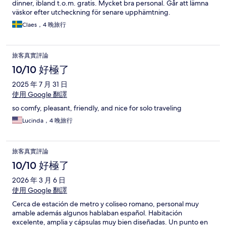
dinner, ibland t.o.m. gratis. Mycket bra personal. Går att lämna
väskor efter utcheckning för senare upphämtning.
Claes，4 晚旅行
旅客真實評論
10/10 好極了
2025 年 7 月 31 日
使用 Google 翻譯
so comfy, pleasant, friendly, and nice for solo traveling
Lucinda，4 晚旅行
旅客真實評論
10/10 好極了
2026 年 3 月 6 日
使用 Google 翻譯
Cerca de estación de metro y coliseo romano, personal muy
amable además algunos hablaban español. Habitación
excelente, amplia y cápsulas muy bien diseñadas. Un punto en