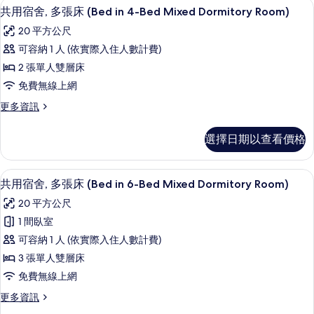
客房內保險箱、遮光布/窗簾、隔音、
顯
片
7
多
in
共用宿舍, 多張床 (Bed in 4-Bed Mixed Dormitory Room)
示
張
5-
20 平方公尺
床
共
Bed
(Bed
可容納 1 人 (依實際入住人數計費)
用
Mixed
in
2 張單人雙層床
5-
Dormitory
宿
Bed
免費無線上網
Room)
舍,
Mixed
更
更多資訊
的
Dormitory
多
多
Room)
所
張
共
的
選擇日期以查看價格
有
用
詳
床
宿
情
相
(Bed
舍,
客房內保險箱、遮光布/窗簾、隔音、
顯
片
5
多
in
共用宿舍, 多張床 (Bed in 6-Bed Mixed Dormitory Room)
示
張
4-
20 平方公尺
床
共
Bed
(Bed
1 間臥室
用
Mixed
in
可容納 1 人 (依實際入住人數計費)
4-
Dormitory
宿
Bed
3 張單人雙層床
Room)
舍,
Mixed
免費無線上網
的
Dormitory
多
Room)
更
更多資訊
所
張
的
多