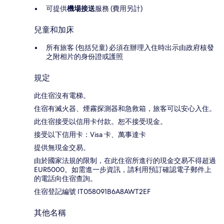
可提供
機場接送
服務 (費用另計)
兒童和加床
所有旅客 (包括兒童) 必須在辦理入住時出示由政府核發
之附相片的身份證或護照
規定
此住宿沒有電梯。
住宿有滅火器、煙霧探測器和急救箱，旅客可以安心入住。
此住宿接受以信用卡付款。恕不接受現金。
接受以下信用卡：Visa 卡、萬事達卡
提供無現金交易。
由於國家法規的限制，在此住宿所進行的現金交易不得超過
EUR5000。如需進一步資訊，請利用預訂確認電子郵件上
的電話向住宿查詢。
住宿登記編號 IT058091B6A8AWT2EF
其他名稱