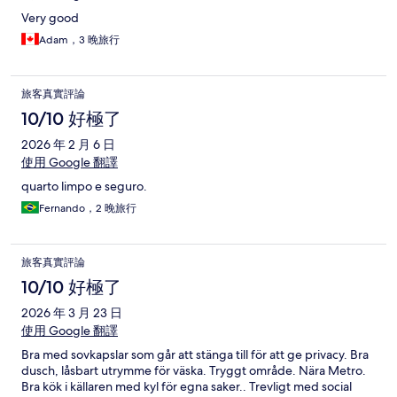
Very good
Adam，3 晚旅行
旅客真實評論
10/10 好極了
2026 年 2 月 6 日
使用 Google 翻譯
quarto limpo e seguro.
Fernando，2 晚旅行
旅客真實評論
10/10 好極了
2026 年 3 月 23 日
使用 Google 翻譯
Bra med sovkapslar som går att stänga till för att ge privacy. Bra
dusch, låsbart utrymme för väska. Tryggt område. Nära Metro.
Bra kök i källaren med kyl för egna saker.. Trevligt med social