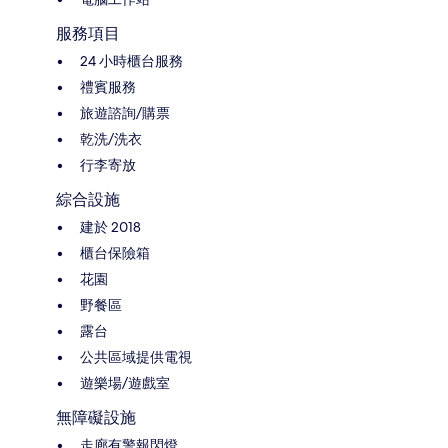
服務項目
24 小時櫃台服務
禮賓服務
旅遊諮詢/購票
乾洗/洗衣
行李寄放
綜合設施
建於 2018
櫃台保險箱
花園
野餐區
露台
公共區域提供電視
遊樂場/遊戲室
無障礙設施
走廊有警報閃燈