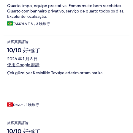
Quarto limpo, equipe prestativa. Fomos muito bem recebidas.
Quarto com banheiro privativo, serviço de quarto todos os dias.
Excelente localização.
TASSYLA T B，3 晚旅行
旅客真實評論
10/10 好極了
2026 年 1 月 8 日
使用 Google 翻譯
Çok güzel yer.Kesinlikle Tavsiye ederim ortam harika
Davut，1 晚旅行
旅客真實評論
10/10 好極了