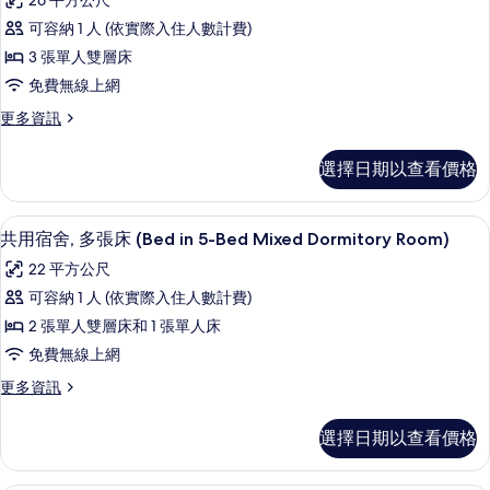
26 平方公尺
床
共
Bed
(Bed
可容納 1 人 (依實際入住人數計費)
用
Female
in
3 張單人雙層床
4-
Dormitory
宿
Bed
免費無線上網
Room)
舍,
Female
更
更多資訊
的
Dormitory
多
多
Room)
所
張
共
的
選擇日期以查看價格
有
用
詳
床
宿
情
相
(Bed
舍,
客房內保險箱、遮光布/窗簾、隔音、
顯
片
7
多
in
共用宿舍, 多張床 (Bed in 5-Bed Mixed Dormitory Room)
示
張
6-
22 平方公尺
床
共
Bed
(Bed
可容納 1 人 (依實際入住人數計費)
用
Female
in
2 張單人雙層床和 1 張單人床
6-
Dormitory
宿
Bed
免費無線上網
Room)
舍,
Female
更
更多資訊
的
Dormitory
多
多
Room)
所
張
共
的
選擇日期以查看價格
有
用
詳
床
宿
情
相
(Bed
舍,