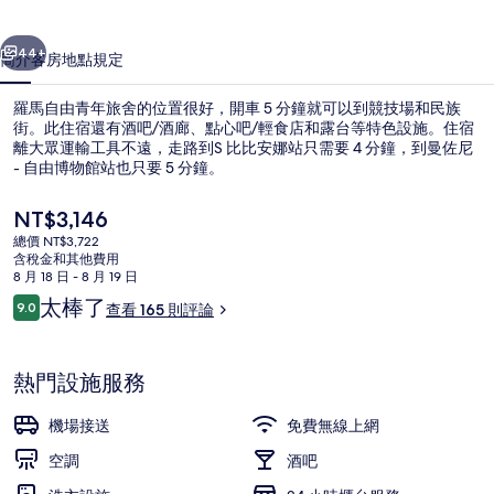
旅
一個
下一個
舍
44+
簡介
客房
地點
規定
的
羅馬自由青年旅舍的位置很好，開車 5 分鐘就可以到競技場和民族
相
街。此住宿還有酒吧/酒廊、點心吧/輕食店和露台等特色設施。住宿
離大眾運輸工具不遠，走路到S 比比安娜站只需要 4 分鐘，到曼佐尼
片
- 自由博物館站也只要 5 分鐘。
集
目
NT$3,146
前
總價 NT$3,722
的
含稅金和其他費用
價
8 月 18 日 - 8 月 19 日
住宿入口
格
評
太棒了
9.0
查看 165 則評論
是
9.0 分，滿分 10 分，
論
NT$3,146
熱門設施服務
機場接送
免費無線上網
空調
酒吧