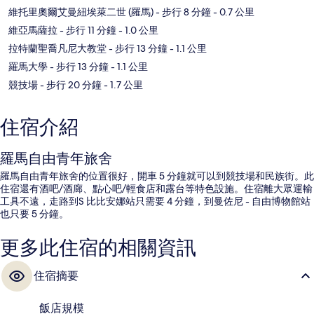
維托里奧爾艾曼紐埃萊二世 (羅馬)
- 步行 8 分鐘
- 0.7 公里
維亞馬薩拉
- 步行 11 分鐘
- 1.0 公里
拉特蘭聖喬凡尼大教堂
- 步行 13 分鐘
- 1.1 公里
羅馬大學
- 步行 13 分鐘
- 1.1 公里
競技場
- 步行 20 分鐘
- 1.7 公里
住宿介紹
羅馬自由青年旅舍
羅馬自由青年旅舍的位置很好，開車 5 分鐘就可以到競技場和民族街。此
住宿還有酒吧/酒廊、點心吧/輕食店和露台等特色設施。住宿離大眾運輸
工具不遠，走路到S 比比安娜站只需要 4 分鐘，到曼佐尼 - 自由博物館站
也只要 5 分鐘。
更多此住宿的相關資訊
住宿摘要
飯店規模