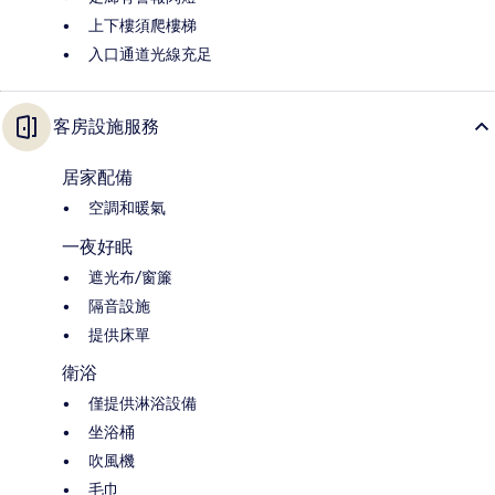
上下樓須爬樓梯
入口通道光線充足
客房設施服務
居家配備
空調和暖氣
一夜好眠
遮光布/窗簾
隔音設施
提供床單
衛浴
僅提供淋浴設備
坐浴桶
吹風機
毛巾