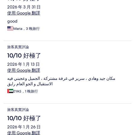
2026 年 3 月 31 日
使用 Google 翻譯
good
Maria，3 晚旅行
旅客真實評論
10/10 好極了
2026 年 1 月 13 日
使用 Google 翻譯
مكان جيد وهادي ، سرير في غرفة مشتركة ، الجميل وعجبني فيه
الاستقبال و الجو العام رايق
EYAS，1 晚旅行
旅客真實評論
10/10 好極了
2026 年 1 月 26 日
使用 Google 翻譯