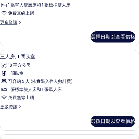
房,
Room)
1 張單人雙層床和 1 張標準雙人床
相
1
的
免費無線上網
片
詳
間
情
更
更多資訊
臥
多
室
四
選擇日期以查看價格
人
的
房,
所
1
客房內保險箱、遮光布/窗簾、隔音、
顯
5
間
有
三人房, 1 間臥室
示
臥
相
18 平方公尺
室
三
片
的
1 間臥室
人
詳
可容納 3 人 (依實際入住人數計費)
情
房,
1 張標準雙人床和 1 張單人床
1
免費無線上網
間
更
更多資訊
臥
多
室
三
選擇日期以查看價格
人
的
房,
所
1
客房內保險箱、遮光布/窗簾、隔音、
顯