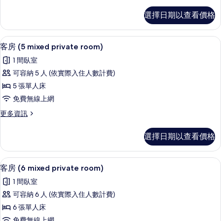
多
room)
客
選擇日期以查看價格
的
房
(4
所
mixed
客房內保險箱、遮光布/窗簾、隔音、
顯
有
6
private
客房 (5 mixed private room)
示
room)
相
1 間臥室
的
客
片
詳
可容納 5 人 (依實際入住人數計費)
房
情
5 張單人床
(5
免費無線上網
mixed
更
更多資訊
private
多
room)
客
選擇日期以查看價格
的
房
(5
所
mixed
客房內保險箱、遮光布/窗簾、隔音、
顯
有
5
private
客房 (6 mixed private room)
示
room)
相
1 間臥室
的
客
片
詳
可容納 6 人 (依實際入住人數計費)
房
情
6 張單人床
(6
免費無線上網