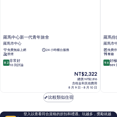
羅
羅
羅馬中心新一代青年旅舍
羅馬你
馬
馬
羅馬市中心
羅馬市
中
你
免費無線上網
24 小時櫃台服務
免費停
心
好
禁煙
餐廳
新
飯
一
店
8.2
9.6
非常好
好極
8.2
9.6
代
-
分，
分，
113 則評論
889
青
青
滿
滿
現
NT$2,322
年
年
分
分
在
旅
旅
10
10
總價 NT$2,816
價
舍
含稅金和其他費用
舍
分，
分，
格
8 月 9 日 - 8 月 10 日
羅
羅
非
好
為
馬
馬
常
極
NT$2,322
比較類似住宿
市
市
好，
了，
中
中
113
889
心
心
則
則
評
評
登入以查看符合資格的折扣和禮遇。玩越多，獎勵就越
論
論