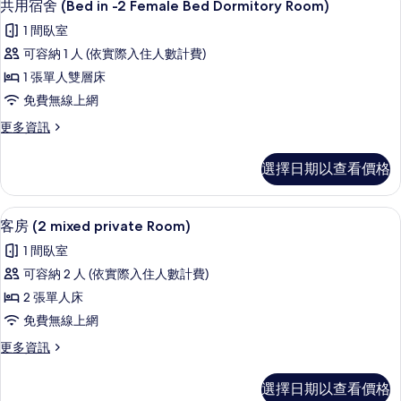
5
間
有
共用宿舍 (Bed in -2 Female Bed Dormitory Room)
示
臥
相
1 間臥室
室
共
片
的
可容納 1 人 (依實際入住人數計費)
用
詳
1 張單人雙層床
情
宿
免費無線上網
舍
更
更多資訊
(Bed
多
in
共
選擇日期以查看價格
-2
用
宿
Female
舍
客房內保險箱、遮光布/窗簾、隔音、
顯
Bed
6
(Bed
客房 (2 mixed private Room)
Dormitory
示
in
1 間臥室
-2
Room)
客
Female
可容納 2 人 (依實際入住人數計費)
的
房
Bed
2 張單人床
所
Dormitory
(2
Room)
免費無線上網
有
mixed
的
更
更多資訊
相
private
詳
多
情
Room)
片
客
選擇日期以查看價格
的
房