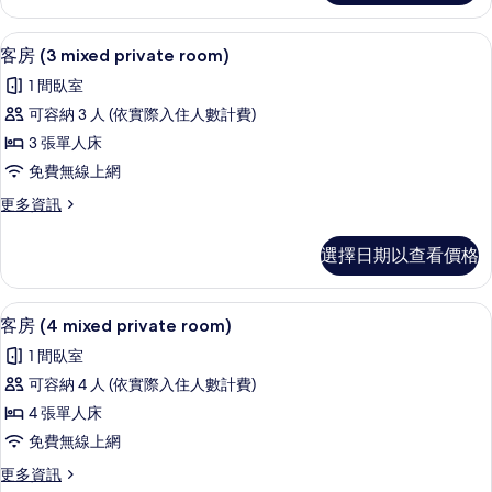
(2
所
mixed
客房內保險箱、遮光布/窗簾、隔音、
顯
有
6
private
客房 (3 mixed private room)
示
Room)
相
1 間臥室
的
客
片
詳
可容納 3 人 (依實際入住人數計費)
房
情
3 張單人床
(3
免費無線上網
mixed
更
更多資訊
private
多
room)
客
選擇日期以查看價格
的
房
(3
所
mixed
客房內保險箱、遮光布/窗簾、隔音、
顯
有
6
private
客房 (4 mixed private room)
示
room)
相
1 間臥室
的
客
片
詳
可容納 4 人 (依實際入住人數計費)
房
情
4 張單人床
(4
免費無線上網
mixed
更
更多資訊
private