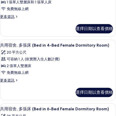
情
1 張單人雙層床和 1 張單人床
舍,
免費無線上網
多
更
更多資訊
張
多
床
共
選擇日期以查看價格
用
(Bed
宿
in
舍,
共用宿舍, 多張床 (Bed in 4-Bed F
顯
3-
5
多
共用宿舍, 多張床 (Bed in 4-Bed Female Dormitory Room)
示
張
Bed
20 平方公尺
床
共
Mixed
(Bed
可容納 1 人 (依實際入住人數計費)
Dormitory
用
in
2 張單人雙層床
Room)
3-
宿
Bed
免費無線上網
的
舍,
Mixed
更
更多資訊
所
Dormitory
多
多
Room)
有
張
共
的
選擇日期以查看價格
相
用
詳
床
宿
情
片
(Bed
舍,
客房內保險箱、遮光布/窗簾、隔音、
顯
6
多
in
共用宿舍, 多張床 (Bed in 6-Bed Female Dormitory Room)
示
張
4-