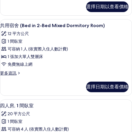
有
詳
床
共
選擇日期以查看價格
情
相
用
(Bed
宿
片
in
舍,
客房內保險箱、遮光布/窗簾、隔音、
顯
6-
6
多
共用宿舍 (Bed in 2-Bed Mixed Dormitory Room)
示
張
Bed
12 平方公尺
床
共
Mixed
(Bed
1 間臥室
Dormitory
用
in
可容納 1 人 (依實際入住人數計費)
Room)
6-
宿
Bed
1 張加大單人雙層床
的
舍
Mixed
免費無線上網
所
Dormitory
(Bed
Room)
更
更多資訊
有
in
的
多
相
2-
詳
共
選擇日期以查看價格
Bed
情
片
用
宿
Mixed
舍
Dormitory
客房內保險箱、遮光布/窗簾、隔音、
顯
4
(Bed
四人房, 1 間臥室
Room)
示
in
20 平方公尺
的
2-
四
Bed
1 間臥室
所
人
Mixed
可容納 4 人 (依實際入住人數計費)
有
Dormitory