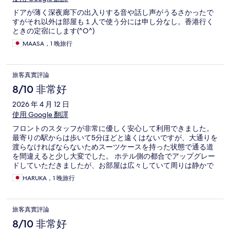
ドアが薄く深夜廊下の出入りする音や話し声がうるさかったで
すがそれ以外は部屋も１人で使う分には申し分なし。香港行く
ときの定宿にします(^O^)
MAASA，1 晚旅行
旅客真實評論
8/10 非常好
2026 年 4 月 12 日
使用 Google 翻譯
フロントのスタッフが非常に優しく安心して利用できました。
最寄りの駅からは歩いて5分ほどと遠くはないですが、大通りを
渡らなければならないためスーツケースを持った状態で通る道
を間違えると少し大変でした。 ホテル側の都合でアップグレー
ドしていただきましたが、お部屋は広々していて周りは静かで
エアコンも効いており環境としてはとても快適に過ごせまし
HARUKA，1 晚旅行
た。 シャワー室の排水の流れは少し悪かったですが個人的には
許容範囲だったので問題ありませんでした。
旅客真實評論
8/10 非常好