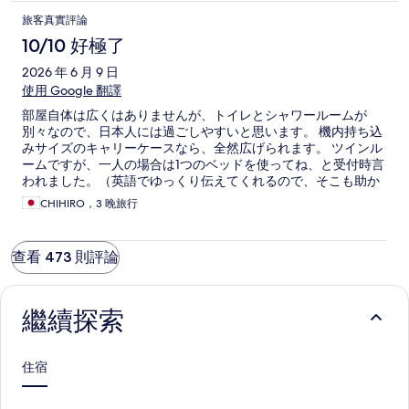
旅客真實評論
10/10 好極了
2026 年 6 月 9 日
使用 Google 翻譯
部屋自体は広くはありませんが、トイレとシャワールームが
別々なので、日本人には過ごしやすいと思います。 機内持ち込
みサイズのキャリーケースなら、全然広げられます。 ツインル
ームですが、一人の場合は1つのベッドを使ってね、と受付時言
われました。（英語でゆっくり伝えてくれるので、そこも助か
りました） 排水溝なども掃除されており、使用感はありますが
CHIHIRO，3 晚旅行
清潔でした。 シャンプー、ボディソープ、歯ブラシ（竹か
な？）、スリッパ、手洗い石鹸、コップがあったので助かりま
した。海外だと無いこと多いので。普段から、ヘアケアされて
查看 473 則評論
いる方はトリートメント持参必須だ思います。 ハンガーも3つ
あり、軽く手洗いをしたので重宝しました。 冷蔵庫はありませ
ん。 チェックインよりも少し前に荷物を預かって貰えないかと
思い、早めに来訪したところ、部屋の準備が出来ているため早
繼續探索
めにチェックインさせて貰いました。掃除の女性スタッフなど
も気さくに声をかけてくれてホッコリしました☺️ 駅からはやや
離れています。雨の時期もあって、室内渡り廊下で KCCという
住宿
ビル3階まで渡るのが個人的には便利でした（濡れずに大通りが
渡れる）。買い物やレストランも入っているので利用しまし