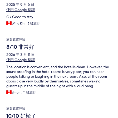
2025 年 9 月 6 日
使用 Google 翻譯
Ok Good to stay
Wing Kin，3 晚旅行
旅客真實評論
8/10 非常好
2026 年 3 月 11 日
使用 Google 翻譯
The location is convenient, and the hotel is clean. However, the
soundproofing in the hotel rooms is very poor; you can hear
people talking or laughing in the next room. Also, all the room
doors close very loudly by themselves, sometimes waking
guests up in the middle of the night with a loud bang.
simon，11 晚旅行
旅客真實評論
10/10 好極了