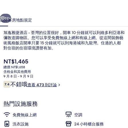
-
一個
下一個
荃
32+
簡介
客房
地點
規定
灣
旭逸雅捷酒店 - 荃灣的位置很好，開車 10 分鐘就可以到維多利亞港和
的
彌敦道購物區。您可以享受免費無線上網和有線上網。從這間裝飾藝
相
術風格飯店開車只要 15 分鐘就可以到海港城和九龍灣。住過的人都
對住宿的住宿環境讚譽有加。
片
目
NT$1,465
集
前
總價 NT$1,658
的
含稅金和其他費用
價
9 月 8 日 - 9 月 9 日
客房內保險箱、遮光布/窗簾、隔音、熨
格
評
不錯哦
7.4
查看 473 則評論
是
7.4 分，滿分 10 分，
論
NT$1,465
熱門設施服務
免費無線上網
空調
洗衣設施
24 小時櫃台服務