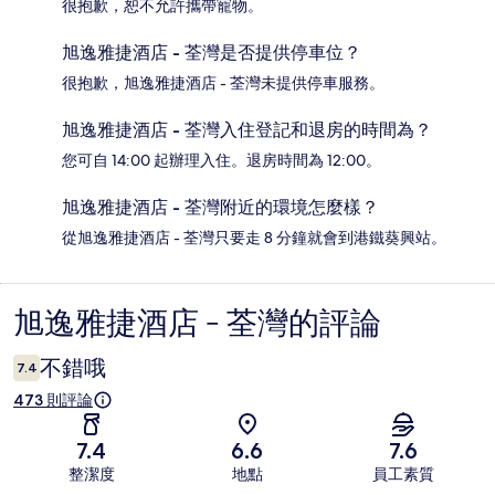
很抱歉，恕不允許攜帶寵物。
旭逸雅捷酒店 - 荃灣是否提供停車位？
很抱歉，旭逸雅捷酒店 - 荃灣未提供停車服務。
旭逸雅捷酒店 - 荃灣入住登記和退房的時間為？
您可自 14:00 起辦理入住。退房時間為 12:00。
旭逸雅捷酒店 - 荃灣附近的環境怎麼樣？
從旭逸雅捷酒店 - 荃灣只要走 8 分鐘就會到港鐵葵興站。
旭逸雅捷酒店 - 荃灣的評論
評
論
不錯哦
7.4
473 則評論
7.4
6.6
7.6
整潔度
地點
員工素質