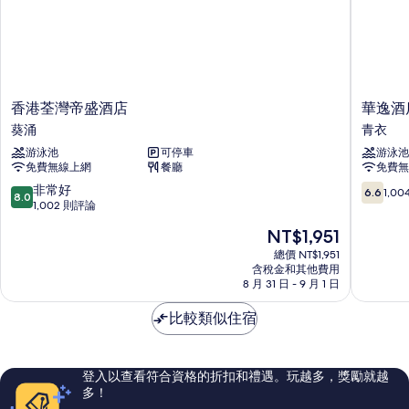
香
華
香港荃灣帝盛酒店
華逸酒
港
逸
葵涌
青衣
荃
酒
游泳池
可停車
游泳池
灣
店
免費無線上網
餐廳
免費無
帝
青
盛
衣
8.0
6.6
非常好
6.6
1,0
8.0
酒
分，
分，
1,002 則評論
店
滿
滿
現
NT$1,951
葵
分
分
在
涌
10
10，
總價 NT$1,951
價
含稅金和其他費用
分，
1,004
格
8 月 31 日 - 9 月 1 日
非
則
為
常
評
NT$1,951
比較類似住宿
好，
論
1,002
則
評
登入以查看符合資格的折扣和禮遇。玩越多，獎勵就越
論
多！