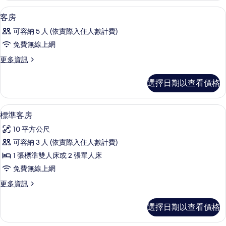
相
詳
客房內保險箱、遮光布/窗簾、隔音、熨
顯
7
情
客房
片
示
可容納 5 人 (依實際入住人數計費)
客
免費無線上網
房
更
更多資訊
的
多
所
客
選擇日期以查看價格
房
有
的
相
詳
標準客房 | 客房內保險箱、遮光布/窗
顯
6
情
標準客房
片
示
10 平方公尺
標
可容納 3 人 (依實際入住人數計費)
準
1 張標準雙人床或 2 張單人床
客
免費無線上網
房
更
更多資訊
的
多
所
標
選擇日期以查看價格
準
有
客