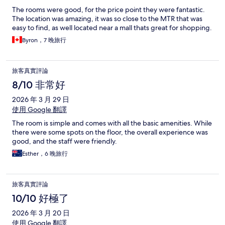
The rooms were good, for the price point they were fantastic.
The location was amazing, it was so close to the MTR that was
easy to find, as well located near a mall thats great for shopping.
Byron，7 晚旅行
旅客真實評論
8/10 非常好
2026 年 3 月 29 日
使用 Google 翻譯
The room is simple and comes with all the basic amenities. While
there were some spots on the floor, the overall experience was
good, and the staff were friendly.
Esther，6 晚旅行
旅客真實評論
10/10 好極了
2026 年 3 月 20 日
使用 Google 翻譯