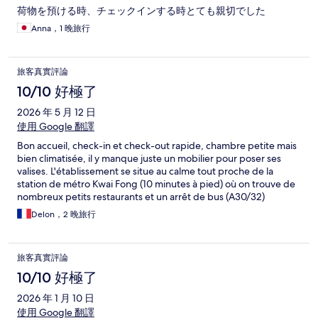
荷物を預ける時、チェックインする時とても親切でした
Anna，1 晚旅行
旅客真實評論
10/10 好極了
2026 年 5 月 12 日
使用 Google 翻譯
Bon accueil, check-in et check-out rapide, chambre petite mais
bien climatisée, il y manque juste un mobilier pour poser ses
valises. L'établissement se situe au calme tout proche de la
station de métro Kwai Fong (10 minutes à pied) où on trouve de
nombreux petits restaurants et un arrêt de bus (A30/32)
permettant de venir directement de l’aéroport. Idéal pour un
Delon，2 晚旅行
court séjour.
旅客真實評論
10/10 好極了
2026 年 1 月 10 日
使用 Google 翻譯