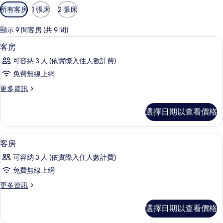
可
所有客房
1 張床
2 張床
用
的
顯示 9 間客房 (共 9 間)
客
客房內保險箱、遮光布/窗簾、隔音、熨
顯
6
客房
房
示
篩
可容納 3 人 (依實際入住人數計費)
客
選
免費無線上網
房
條
更
更多資訊
的
件
多
所
客
選擇日期以查看價格
房
有
的
相
詳
客房內保險箱、遮光布/窗簾、隔音、熨
顯
7
情
客房
片
示
可容納 3 人 (依實際入住人數計費)
客
免費無線上網
房
更
更多資訊
的
多
所
客
選擇日期以查看價格
房
有
的