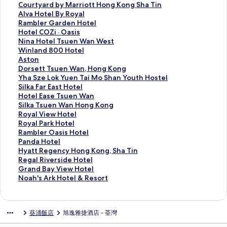
た。 都心部からは離れていますが、宿泊費が高い香港でバスル
C
Courtyard by Marriott Hong Kong Sha Tin
ームとトイレ別で泊まれて良かったです。
o
A
Alva Hotel By Royal
u
l
R
Rambler Garden Hotel
r
v
a
H
Hotel COZi · Oasis
t
a
m
o
N
Nina Hotel Tsuen Wan West
y
H
b
t
i
W
Winland 800 Hotel
a
o
l
e
n
i
A
Aston
r
t
e
l
a
n
s
D
Dorsett Tsuen Wan, Hong Kong
d
e
r
C
H
l
t
o
Y
Yha Sze Lok Yuen Tai Mo Shan Youth Hostel
b
l
G
O
o
a
o
r
h
S
Silka Far East Hotel
y
B
a
Z
t
n
n
s
a
i
H
Hotel Ease Tsuen Wan
M
y
r
i
e
d
的
e
S
l
o
S
Silka Tsuen Wan Hong Kong
a
R
d
·
l
8
連
t
z
k
t
i
R
Royal View Hotel
r
o
e
O
T
0
結
t
e
a
e
l
o
R
Royal Park Hotel
r
y
n
a
s
0
T
L
F
l
k
y
o
R
Rambler Oasis Hotel
i
a
H
s
u
H
s
o
a
E
a
a
y
a
P
Panda Hotel
o
l
o
i
e
o
u
k
r
a
T
l
a
m
a
H
Hyatt Regency Hong Kong, Sha Tin
t
的
t
s
n
t
e
Y
E
s
s
V
l
b
n
y
R
Regal Riverside Hotel
t
連
e
的
W
e
n
u
a
e
u
i
P
l
d
a
e
G
Grand Bay View Hotel
H
結
l
連
a
l
W
e
s
T
e
e
a
e
a
t
g
r
N
Noah's Ark Hotel & Resort
o
的
結
n
的
a
n
t
s
n
w
r
r
H
t
a
a
o
n
連
W
連
n
T
H
u
W
H
k
O
o
R
l
n
a
g
結
e
結
,
a
o
e
a
o
H
a
t
e
R
d
h
葵涌飯店
旭逸雅捷酒店 - 荃灣
K
s
H
i
t
n
n
t
o
s
e
g
i
B
'
o
t
o
M
e
W
H
e
t
i
l
e
v
a
s