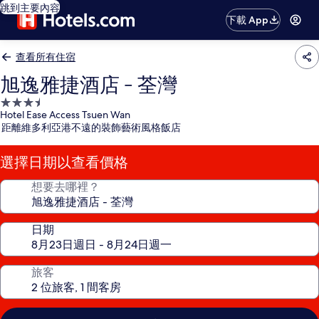
跳到主要內容
下載 App
查看所有住宿
旭逸雅捷酒店 - 荃灣
3.5
Hotel Ease Access Tsuen Wan
星
距離維多利亞港不遠的裝飾藝術風格飯店
級
住
選擇日期以查看價格
宿
想要去哪裡？
日期
旅客