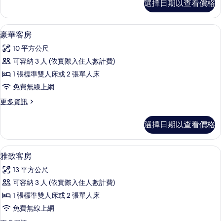
選擇日期以查看價格
庭
所
四
有
人
客房內保險箱、遮光布/窗簾、隔音、熨
顯
7
房
豪華客房
相
示
的
片
10 平方公尺
詳
豪
情
可容納 3 人 (依實際入住人數計費)
華
1 張標準雙人床或 2 張單人床
客
免費無線上網
房
更
更多資訊
的
多
所
豪
選擇日期以查看價格
華
有
客
相
房
客房內保險箱、遮光布/窗簾、隔音、熨
顯
7
的
雅致客房
片
示
詳
13 平方公尺
情
雅
可容納 3 人 (依實際入住人數計費)
致
1 張標準雙人床或 2 張單人床
客
免費無線上網
房