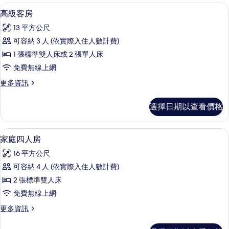
相
房
高級客房 | 客房內保險箱、遮光布/窗
顯
6
的
高級客房
片
示
詳
13 平方公尺
情
高
可容納 3 人 (依實際入住人數計費)
級
1 張標準雙人床或 2 張單人床
客
免費無線上網
房
更
更多資訊
的
多
所
高
選擇日期以查看價格
級
有
客
相
房
客房內保險箱、遮光布/窗簾、隔音、熨
顯
7
的
家庭四人房
片
示
詳
16 平方公尺
情
家
可容納 4 人 (依實際入住人數計費)
庭
2 張標準雙人床
四
免費無線上網
人
更
更多資訊
房
多
的
家