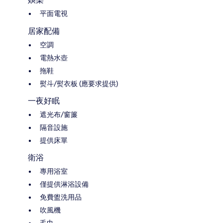
平面電視
居家配備
空調
電熱水壺
拖鞋
熨斗/熨衣板 (應要求提供)
一夜好眠
遮光布/窗簾
隔音設施
提供床單
衛浴
專用浴室
僅提供淋浴設備
免費盥洗用品
吹風機