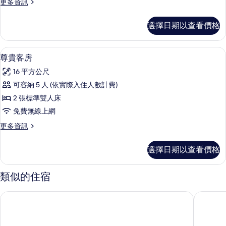
更
更多資訊
的
多
所
雅
選擇日期以查看價格
致
有
客
相
房
客房內保險箱、遮光布/窗簾、隔音、熨
顯
7
的
尊貴客房
片
示
詳
16 平方公尺
情
尊
可容納 5 人 (依實際入住人數計費)
貴
2 張標準雙人床
客
免費無線上網
房
更
更多資訊
的
多
所
尊
選擇日期以查看價格
貴
有
客
相
房
類似的住宿
的
片
詳
香港荃灣帝盛酒店
華逸酒店
情