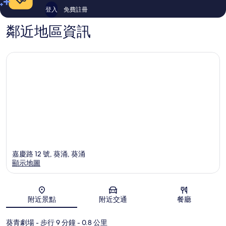
登入
免費註冊
鄰近地區資訊
嘉慶路 12 號, 葵涌, 葵涌
顯示地圖
地圖
附近景點
附近交通
餐廳
葵青劇場
- 步行 9 分鐘
- 0.8 公里