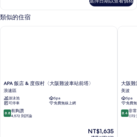
選擇日期以查看價格
人
所
房,
有
吸
類似的住宿
煙
相
房
APA 飯店 & 度假村〈大阪難波車站前塔〉
大阪難波
片
的
詳
情
APA
大
APA 飯店 & 度假村〈大阪難波車站前塔〉
大阪難
飯
阪
浪速區
美波
店
難
游泳池
Spa
Spa
&
波
可停車
免費無線上網
免費無
度
光
假
芒
8.8
8.4
有夠讚
非常
8.8
8.4
村
飯
分，
分，
4,572 則評論
1,17
〈大
店
滿
滿
阪
美
分
分
現
NT$1,635
難
波
10
10
在