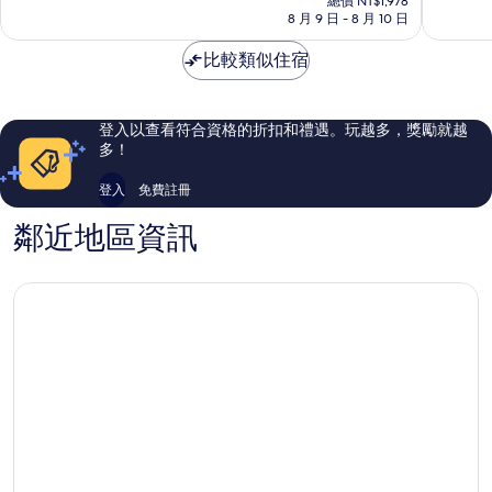
波
總價 NT$1,978
分，
分，
價
8 月 9 日 - 8 月 10 日
車
有
非
格
站
夠
常
為
比較類似住宿
前
讚，
好，
NT$1,635
塔〉
4,572
1,172
浪
則
則
速
評
評
登入以查看符合資格的折扣和禮遇。玩越多，獎勵就越
區
論
論
多！
登入
免費註冊
鄰近地區資訊