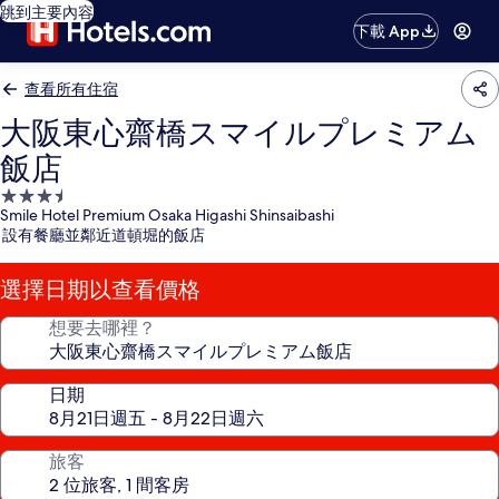
跳到主要內容
下載 App
查看所有住宿
大阪東心齋橋スマイルプレミアム
飯店
3.5
Smile Hotel Premium Osaka Higashi Shinsaibashi
星
設有餐廳並鄰近道頓堀的飯店
級
住
選擇日期以查看價格
宿
想要去哪裡？
日期
旅客