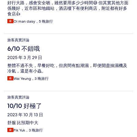
好行大路，感會安全啲，雖然要用多少少時間😅 但其實其他方面
係幾好，近市區和地鐵站，酒店樓下有便利商店，附近都有好多
食店👍
Oi man daisy，5 晚旅行
旅客真實評論
6/10 不錯哦
2025 年 3 月 29 日
整體不過不失，早餐好吃，但房間有點潮濕，即便開盡抽濕機及
冷氣，還是有小蟲。
Wai Yeung，3 晚旅行
旅客真實評論
10/10 好極了
2023 年 10 月 13 日
舒服 比預期中大
Pik Yuk，3 晚旅行