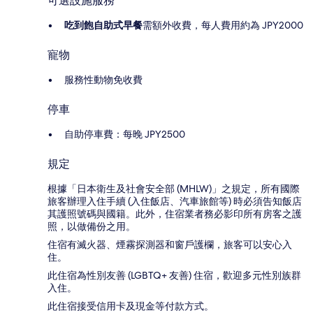
可選設施服務
吃到飽自助式早餐
需額外收費，每人費用約為 JPY2000
寵物
服務性動物免收費
停車
自助停車費：每晚 JPY2500
規定
根據「日本衛生及社會安全部 (MHLW)」之規定，所有國際
旅客辦理入住手續 (入住飯店、汽車旅館等) 時必須告知飯店
其護照號碼與國籍。此外，住宿業者務必影印所有房客之護
照，以做備份之用。
住宿有滅火器、煙霧探測器和窗戶護欄，旅客可以安心入
住。
此住宿為性別友善 (LGBTQ+ 友善) 住宿，歡迎多元性別族群
入住。
此住宿接受信用卡及現金等付款方式。