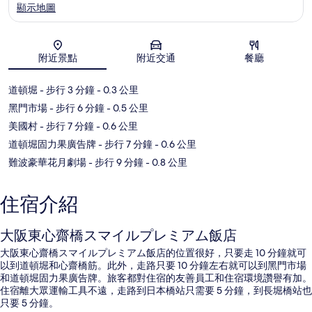
顯示地圖
附近景點
附近交通
餐廳
地圖
道頓堀
- 步行 3 分鐘
- 0.3 公里
黑門市場
- 步行 6 分鐘
- 0.5 公里
美國村
- 步行 7 分鐘
- 0.6 公里
道頓堀固力果廣告牌
- 步行 7 分鐘
- 0.6 公里
難波豪華花月劇場
- 步行 9 分鐘
- 0.8 公里
住宿介紹
大阪東心齋橋スマイルプレミアム飯店
大阪東心齋橋スマイルプレミアム飯店的位置很好，只要走 10 分鐘就可
以到道頓堀和心齋橋筋。此外，走路只要 10 分鐘左右就可以到黑門市場
和道頓堀固力果廣告牌。旅客都對住宿的友善員工和住宿環境讚譽有加。
住宿離大眾運輸工具不遠，走路到日本橋站只需要 5 分鐘，到長堀橋站也
只要 5 分鐘。