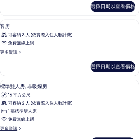
所
客
選擇日期以查看價格
房
有
的
相
詳
書桌、免費無線上網
顯
1
情
客房
片
示
可容納 3 人 (依實際入住人數計費)
客
免費無線上網
房
更
更多資訊
的
多
所
客
選擇日期以查看價格
房
有
的
相
詳
書桌、免費無線上網
顯
6
情
標準雙人房, 非吸煙房
片
示
16 平方公尺
標
可容納 2 人 (依實際入住人數計費)
準
1 張標準雙人床
雙
免費無線上網
人
更
更多資訊
房,
多