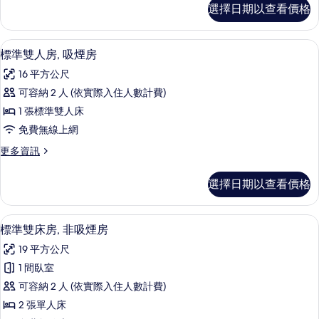
非
標
選擇日期以查看價格
準
吸
雙
煙
人
書桌、免費無線上網
顯
6
房,
標準雙人房, 吸煙房
房
示
非
的
16 平方公尺
吸
標
煙
所
可容納 2 人 (依實際入住人數計費)
準
房
有
1 張標準雙人床
的
雙
詳
相
免費無線上網
人
情
片
更
更多資訊
房,
多
吸
標
選擇日期以查看價格
準
煙
雙
房
人
書桌、免費無線上網
顯
7
房,
標準雙床房, 非吸煙房
的
示
吸
所
19 平方公尺
煙
標
房
有
1 間臥室
準
的
相
可容納 2 人 (依實際入住人數計費)
詳
雙
情
片
2 張單人床
床