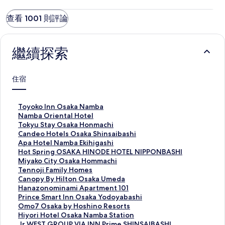
查看 1001 則評論
繼續探索
住宿
T
Toyoko Inn Osaka Namba
o
N
Namba Oriental Hotel
y
a
T
Tokyu Stay Osaka Honmachi
o
m
o
C
Candeo Hotels Osaka Shinsaibashi
k
b
k
a
A
Apa Hotel Namba Ekihigashi
o
a
y
n
p
H
Hot Spring OSAKA HINODE HOTEL NIPPONBASHI
I
O
u
d
a
o
M
Miyako City Osaka Hommachi
n
r
S
e
H
t
i
T
Tennoji Family Homes
n
i
t
o
o
S
y
e
C
Canopy By Hilton Osaka Umeda
O
e
a
H
t
p
a
n
a
H
Hanazonominami Apartment 101
s
n
y
o
e
r
k
n
n
a
P
Prince Smart Inn Osaka Yodoyabashi
a
t
O
t
l
i
o
o
o
n
r
O
Omo7 Osaka by Hoshino Resorts
k
a
s
e
N
n
C
j
p
a
i
m
H
Hiyori Hotel Osaka Namba Station
a
l
a
l
a
g
i
i
y
z
n
o
i
J
Jr WEST GROUP VIA INN Prime SHINSAIBASHI