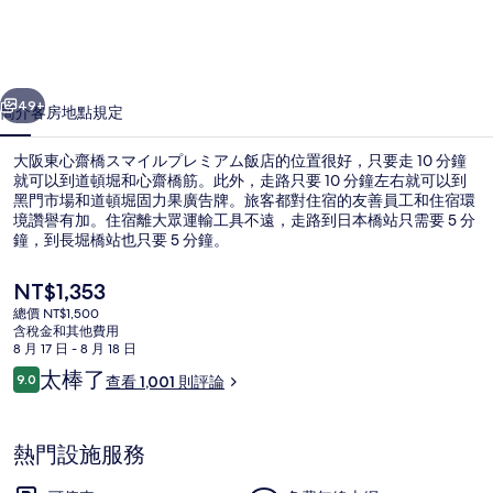
橋
ス
一個
下一個
マ
49+
簡介
客房
地點
規定
イ
大阪東心齋橋スマイルプレミアム飯店的位置很好，只要走 10 分鐘
ル
就可以到道頓堀和心齋橋筋。此外，走路只要 10 分鐘左右就可以到
黑門市場和道頓堀固力果廣告牌。旅客都對住宿的友善員工和住宿環
プ
境讚譽有加。住宿離大眾運輸工具不遠，走路到日本橋站只需要 5 分
レ
鐘，到長堀橋站也只要 5 分鐘。
ミ
目
NT$1,353
前
ア
總價 NT$1,500
的
含稅金和其他費用
入口
ム
價
8 月 17 日 - 8 月 18 日
格
評
太棒了
飯
9.0
查看 1,001 則評論
是
9.0 分，滿分 10 分，
論
NT$1,353
店
的
熱門設施服務
相