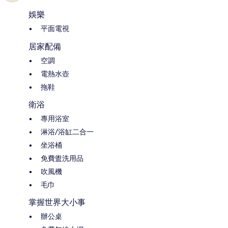
娛樂
平面電視
居家配備
空調
電熱水壺
拖鞋
衛浴
專用浴室
淋浴/浴缸二合一
坐浴桶
免費盥洗用品
吹風機
毛巾
掌握世界大小事
辦公桌