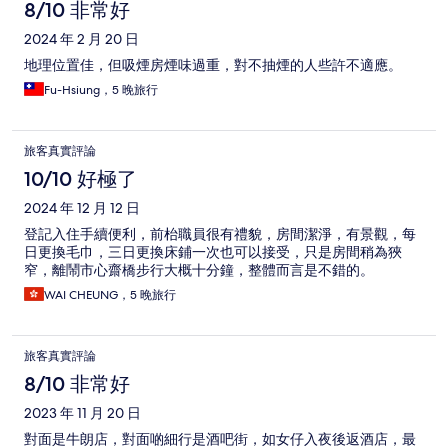
8/10 非常好
2024 年 2 月 20 日
地理位置佳，但吸煙房煙味過重，對不抽煙的人些許不適應。
Fu-Hsiung，5 晚旅行
旅客真實評論
10/10 好極了
2024 年 12 月 12 日
登記入住手續便利，前枱職員很有禮貌，房間潔淨，有景觀，每
日更換毛巾，三日更換床鋪一次也可以接受，只是房間稍為狹
窄，離鬧市心齋橋步行大概十分鐘，整體而言是不錯的。
WAI CHEUNG，5 晚旅行
旅客真實評論
8/10 非常好
2023 年 11 月 20 日
對面是牛朗店，對面啲細行是酒吧街，如女仔入夜後返酒店，最