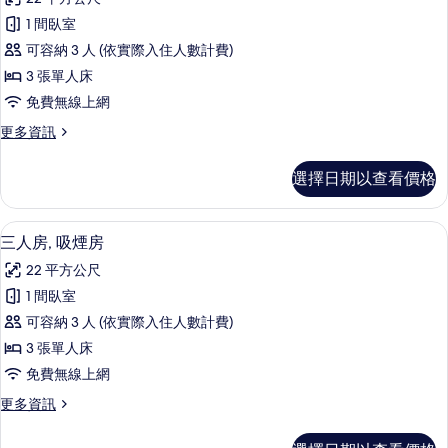
有
煙
三
房
相
1 間臥室
人
的
片
可容納 3 人 (依實際入住人數計費)
詳
房,
情
3 張單人床
非
免費無線上網
吸
更
更多資訊
煙
多
房
三
選擇日期以查看價格
人
的
房,
所
非
書桌、免費無線上網
顯
6
吸
三人房, 吸煙房
有
示
煙
相
22 平方公尺
房
三
的
片
1 間臥室
人
詳
可容納 3 人 (依實際入住人數計費)
情
房,
3 張單人床
吸
免費無線上網
煙
更
更多資訊
房
多
的
三