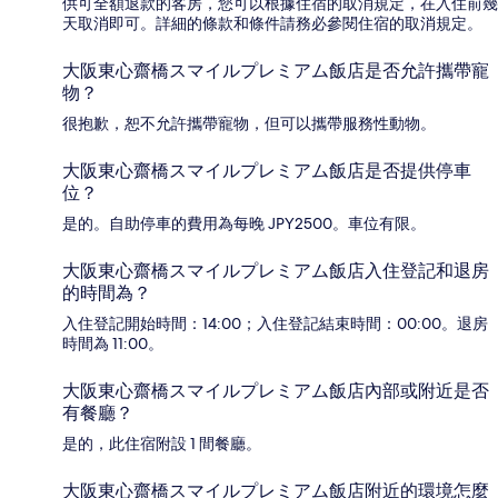
供可全額退款的客房，您可以根據住宿的取消規定，在入住前幾
天取消即可。詳細的條款和條件請務必參閱住宿的取消規定。
大阪東心齋橋スマイルプレミアム飯店是否允許攜帶寵
物？
很抱歉，恕不允許攜帶寵物，但可以攜帶服務性動物。
大阪東心齋橋スマイルプレミアム飯店是否提供停車
位？
是的。自助停車的費用為每晚 JPY2500。車位有限。
大阪東心齋橋スマイルプレミアム飯店入住登記和退房
的時間為？
入住登記開始時間：14:00；入住登記結束時間：00:00。退房
時間為 11:00。
大阪東心齋橋スマイルプレミアム飯店內部或附近是否
有餐廳？
是的，此住宿附設 1 間餐廳。
大阪東心齋橋スマイルプレミアム飯店附近的環境怎麼