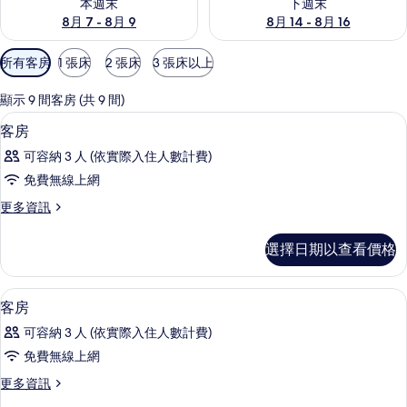
本週末
下週末
8月 7 - 8月 9
8月 14 - 8月 16
可
所有客房
1 張床
2 張床
3 張床以上
用
的
顯示 9 間客房 (共 9 間)
客
書桌、免費無線上網
顯
1
客房
房
示
篩
可容納 3 人 (依實際入住人數計費)
客
選
免費無線上網
房
條
更
更多資訊
的
件
多
所
客
選擇日期以查看價格
房
有
的
相
詳
書桌、免費無線上網
顯
1
情
客房
片
示
可容納 3 人 (依實際入住人數計費)
客
免費無線上網
房
更
更多資訊
的
多