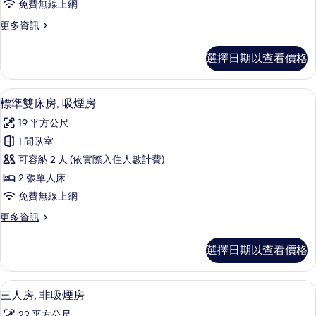
免費無線上網
房,
更
更多資訊
非
多
吸
標
選擇日期以查看價格
準
煙
雙
房
床
書桌、免費無線上網
顯
7
房,
標準雙床房, 吸煙房
的
示
非
所
19 平方公尺
吸
標
煙
有
1 間臥室
準
房
相
可容納 2 人 (依實際入住人數計費)
的
雙
詳
片
2 張單人床
床
情
免費無線上網
房,
更
更多資訊
吸
多
煙
標
選擇日期以查看價格
準
房
雙
的
床
書桌、免費無線上網
顯
6
房,
三人房, 非吸煙房
所
示
吸
22 平方公尺