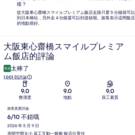
樣？
從大阪東心齋橋スマイルプレミアム飯店走路只要 5 分鐘就可以
到日本橋站，另外走 4 分鐘還可以到道頓堀。旅客表示這間飯店
的地點很好。
大阪東心齋橋スマイルプレミア
評
ム飯店的評論
論
太棒了
9.0
1,001 則評論
9.0
9.0
9.0
整潔度
地點
員工素質
評
旅客真實評論
論
6/10 不錯哦
2026 年 5 月 9 日
房間空間太小 員工互動一般般 飯店位置佳