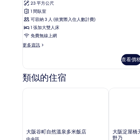
則
23 平方公尺
情
房,
評
1 間臥室
1
論)
可容納 3 人 (依實際入住人數計費)
張
1 張加大雙人床
加
免費無線上網
大
雙
更
更多資訊
多
人
雙
查看價
床,
人
房,
非
1
類似的住宿
吸
張
加
煙
大
大阪谷町自然溫泉多米飯店
大阪淀屋橋天
房
雙
人
(without
床,
Housekeeping)
非
的
吸
煙
所
房
大
大
大阪谷町自然溫泉多米飯店
大阪淀屋橋
有
(without
阪
阪
野乃
中央區