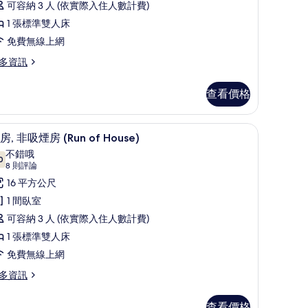
可容納 3 人 (依實際入住人數計費)
張
1 張標準雙人床
標
免費無線上網
準
多資訊
雙
人
查看價格
,
簾、隔音
非
高級寢具、客房內保險箱、遮光布/窗簾、隔音
顯
12
房, 非吸煙房 (Run of House)
吸
示
不錯哦
0
煙
7.0 分，滿分 10 分
客
(8
8 則評論
則
房
,
16 平方公尺
評
的
非
1 間臥室
論)
所
吸
可容納 3 人 (依實際入住人數計費)
有
煙
1 張標準雙人床
相
房
免費無線上網
片
Run
多資訊
f
ouse)
查看價格