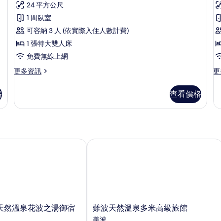
床,
則
24 平方公尺
情
(
房,
非
評
1 間臥室
H
1
吸
論)
煙
可容納 3 人 (依實際入住人數計費)
張
房
1 張特大雙人床
特
(w
Ho
免費無線上網
大
(
的
o
雙
更
更
更多資訊
更
詳
多
多
H
情
人
雙
客
w
格
查看價格
床,
人
房,
H
房,
非
非
1
吸
吸
張
煙
特
房
煙
大
(R
然溫泉花波之湯御宿野乃
難波天然溫泉多米高級旅館
房
雙
of
人
Ho
(without
床,
wi
Housekeeping)
非
Ho
的
吸
的
煙
詳
所
房
情
難
天然溫泉花波之湯御宿
難波天然溫泉多米高級旅館
有
(without
波
美波