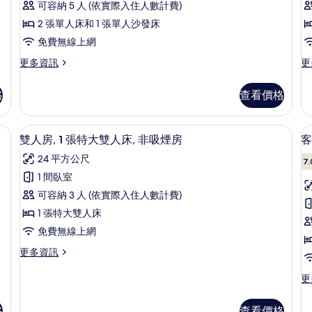
1
非
可容納 5 人 (依實際入住人數計費)
吸
2 張單人床和 1 張單人沙發床
煙
免費無線上網
房
更
更
更多資訊
更
多
多
(
雙
雙
B
格
查看價格
床
人
)
房,
床
房,
非
1
的
布/窗簾、隔音
高級寢具、客房內保險箱、遮光布/窗
顯
11
吸
張
雙人房, 1 張特大雙人床, 非吸煙房
客
所
示
煙
標
24 平方公尺
有
房
準
7.
雙
(
雙
1 間臥室
相
人
房
B
人
可容納 3 人 (依實際入住人數計費)
片
)
床,
房,
的
非
1 張特大雙人床
1
詳
吸
免費無線上網
情
張
煙
房
更
更多資訊
特
的
多
大
詳
(
雙
更
更
情
人
多
o
雙
房,
客
H
人
格
查看價格