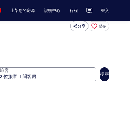
上架您的房源
說明中心
行程
登入
分享
儲存
旅客
搜尋