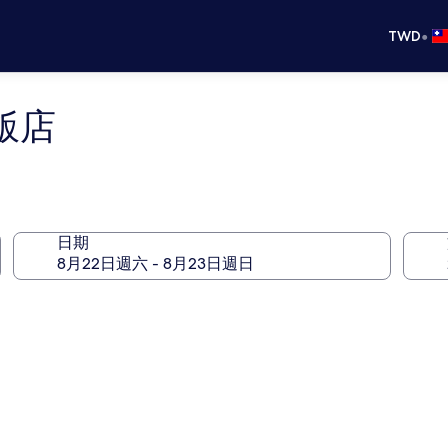
•
TWD
飯店
日期