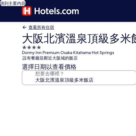
跳到主要內容
查看所有住宿
大阪北濱溫泉頂級多米
4.0
Dormy Inn Premium Osaka Kitahama Hot Springs
星
設有餐廳並鄰近大阪城的飯店
級
選擇日期以查看價格
住
想要去哪裡？
宿
大
阪
北
濱
溫