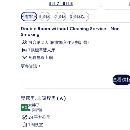
8月 7 - 8月 8
可
所有客房
1 張床
2 張床
3 張床以上
用
高級寢具、客房內保險箱、遮光
顯
的
13
Double Room without Cleaning Service - Non-
示
客
Smoking
房
Double
可容納 2 人 (依實際入住人數計費)
篩
Room
1 張標準雙人床
選
without
免費無線上網
條
Cleaning
件
更
更多資訊
Service
多
-
Double
查看價
Non-
Room
Smoking
without
Cleaning
的
高級寢具、客房內保險箱、遮光
顯
12
Service
雙床房, 非吸煙房 ( A )
所
示
-
太棒了
Non-
9.2
有
9.2 分，滿分 10 分
雙
(10
10 則評論
Smoking
相
則
床
24 平方公尺
的
評
詳
片
房,
1 間臥室
情
論)