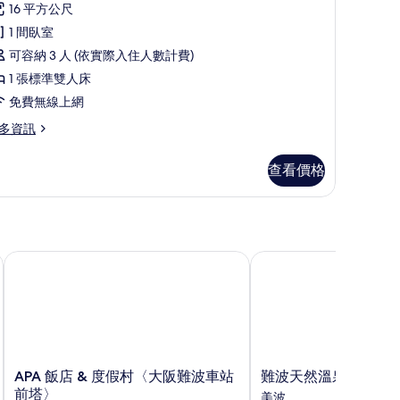
則
16 平方公尺
without
非
評
1 間臥室
ousekeeping)
吸
論)
的
可容納 3 人 (依實際入住人數計費)
煙
所
1 張標準雙人床
房
ithout
有
usekeeping)
免費無線上網
Run
相
f
多資訊
片
ouse,
ithout
查看價格
ousekeeping)
的
所
有
un
APA 飯店 & 度假村〈大阪難波車站前塔〉
難波天然溫泉多米頂級飯店
相
use,
片
thout
usekeeping)
APA
難
APA 飯店 & 度假村〈大阪難波車站
難波天然溫泉多米頂級飯
飯
波
前塔〉
美波