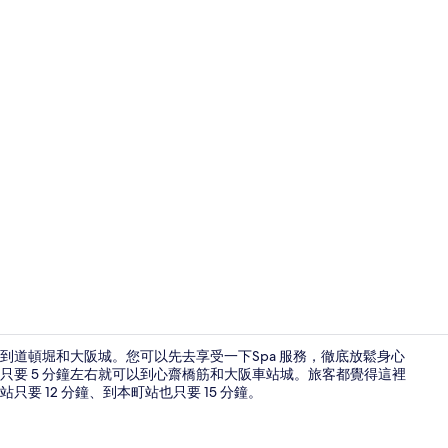
住宿入口
以到道頓堀和大阪城。您可以先去享受一下Spa 服務，徹底放鬆身心
只要 5 分鐘左右就可以到心齋橋筋和大阪車站城。旅客都覺得這裡
 12 分鐘、到本町站也只要 15 分鐘。
公共浴池