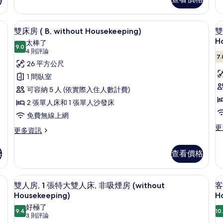
1
房,
張
床,
非
特
吸
布/窗簾、隔音
非
高級寢具、客房內保險箱、遮光布/窗
顯
大
13
煙
雙床房 ( B, without Housekeeping)
雙
吸
雙
示
房
H
太棒了
人
9.0
(R
煙
9.0 分，滿分 10 分
雙
(4
4 則評論
床,
of
7.
則
房
床
26 平方公尺
非
Ho
評
吸
的
的
房
1 間臥室
房
煙
詳
論)
所
(
1
可容納 5 人 (依實際入住人數計費)
房
情
的
B,
有
2 張單人床和 1 張單人沙發床
詳
without
相
免費無線上網
情
Housekeeping)
更
更
片
更
更多資訊
的
多
多
雙
雙
所
格
查看價格
人
床
有
房,
房
床
1
相
(
布/窗簾、隔音
高級寢具、客房內保險箱、遮光布/窗
顯
張
12
B,
雙人房, 1 張特大雙人床, 非吸煙房 (without
客
片
標
示
without
Housekeeping)
H
準
Housekeeping)
雙
好極了
雙
的
9.4
10
9.4 分，滿分 10 分
(3
3 則評論
人
人
房
詳