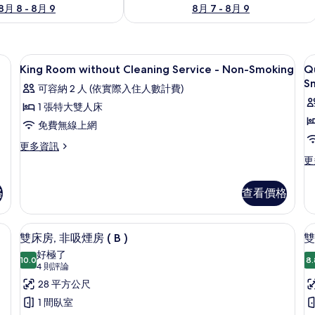
8月 8 - 8月 9
8月 7 - 8月 9
布/窗簾、隔音
高級寢具、客房內保險箱、遮光布/窗
顯
9
King Room without Cleaning Service - Non-Smoking
Q
示
S
可容納 2 人 (依實際入住人數計費)
King
Q
1 張特大雙人床
Room
R
免費無線上網
without
w
Cleaning
C
更
更多資訊
多
更
更
Service
S
King
多
-
-
Room
Q
格
查看價格
Non-
N
without
R
Cleaning
Smoking
S
wi
Service
Cl
的
布/窗簾、隔音
高級寢具、客房內保險箱、遮光布/窗
顯
-
13
Se
雙床房, 非吸煙房 ( B )
雙
所
Non-
示
-
好極了
Smoking
10.0
N
8.
有
10.0 分，滿分 10 分
雙
(4
4 則評論
的
Sm
相
則
床
28 平方公尺
詳
的
評
情
詳
片
房,
1 間臥室
房
情
論)