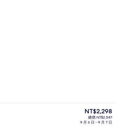
公共浴池
目
NT$2,298
前
總價 NT$2,547
的
9 月 6 日 - 9 月 7 日
公共浴池
價
格
是