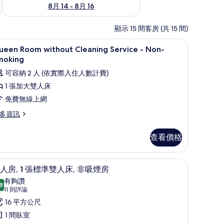
8月 14 - 8月 16
顯示 15 間客房 (共 15 間)
簾、隔音
高級寢具、客房內保險箱、遮光布/窗簾、隔音
顯
12
ueen Room without Cleaning Service - Non-
示
moking
ueen
可容納 2 人 (依實際入住人數計費)
oom
1 張加大雙人床
ithout
免費無線上網
leaning
多資訊
ervice
ueen
查看價格
on-
oom
moking
thout
eaning
的
簾、隔音
高級寢具、客房內保險箱、遮光布/窗簾、隔音
顯
12
rvice
人房, 1 張標準雙人床, 非吸煙房
所
示
有夠讚
on-
8
有
8.8 分，滿分 10 分
雙
(11
11 則評論
oking
相
則
人
16 平方公尺
評
片
,
1 間臥室
論)