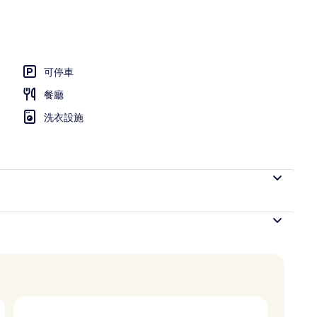
可停車
餐廳
洗衣設施