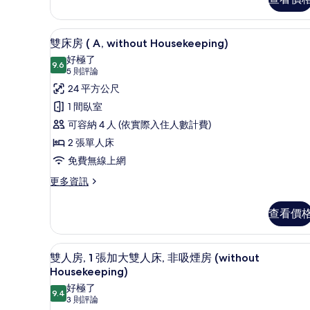
人
床,
房,
1
非
高級寢具、客房內保險箱、遮光
顯
12
張
雙床房 ( A, without Housekeeping)
吸
示
加
好極了
大
9.6
煙
9.6 分，滿分 10 分
雙
(5
5 則評論
雙
則
房
床
24 平方公尺
人
評
床,
的
房
1 間臥室
非
論)
所
(
可容納 4 人 (依實際入住人數計費)
吸
A,
煙
有
2 張單人床
房
without
相
免費無線上網
的
Housekeeping)
片
詳
更
更多資訊
的
情
多
雙
所
查看價
床
有
房
相
(
高級寢具、客房內保險箱、遮光
顯
12
A,
雙人房, 1 張加大雙人床, 非吸煙房 (without
片
示
without
Housekeeping)
Housekeeping)
雙
好極了
的
9.4
9.4 分，滿分 10 分
(3
3 則評論
人
詳