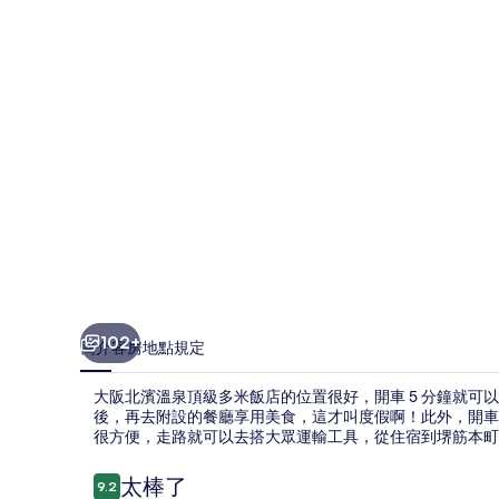
泉
頂
級
多
米
飯
店
的
相
片
102+
簡介
客房
地點
規定
集
大阪北濱溫泉頂級多米飯店的位置很好，開車 5 分鐘就可
後，再去附設的餐廳享用美食，這才叫度假啊！此外，開車
很方便，走路就可以去搭大眾運輸工具，從住宿到堺筋本町站只要
評
太棒了
9.2
9.2 分，滿分 10 分，