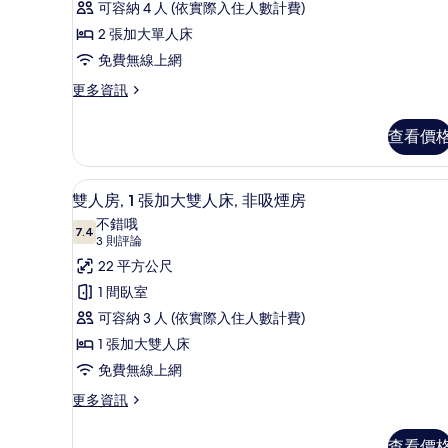
非
可容納 4 人 (依實際入住人數計費)
吸
2 張加大單人床
煙
免費無線上網
房
更
更多資訊
多
(
雙
A
查看價
床
)
房,
非
的
高級寢具、客房內保險箱、遮光
顯
12
吸
雙人房, 1 張加大雙人床, 非吸煙房
所
示
煙
不錯哦
有
房
7.4
7.4 分，滿分 10 分
雙
(3
3 則評論
(
相
則
人
22 平方公尺
A
評
片
)
房,
1 間臥室
的
論)
1
可容納 3 人 (依實際入住人數計費)
詳
情
張
1 張加大雙人床
加
免費無線上網
大
更
更多資訊
多
雙
雙
人
查看價