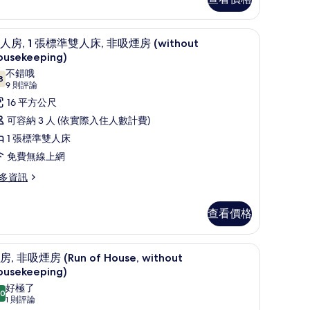
的
所
簾、隔音
高級寢具、客房內保險箱、遮光布/窗簾、隔音
顯
12
人房, 1 張標準雙人床, 非吸煙房 (without
有
示
ousekeeping)
相
un
雙
不錯哦
8
片
7.8 分，滿分 10 分
(9
9 則評論
人
use)
則
16 平方公尺
,
評
可容納 3 人 (依實際入住人數計費)
論)
1 張標準雙人床
張
免費無線上網
標
準
多資訊
雙
人
查看價格
,
簾、隔音
非
高級寢具、客房內保險箱、遮光布/窗簾、隔音
顯
11
房, 非吸煙房 (Run of House, without
吸
示
ousekeeping)
煙
客
好極了
.0
10.0 分，滿分 10 分
(1
1 則評論
房
,