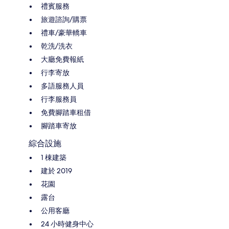
禮賓服務
旅遊諮詢/購票
禮車/豪華轎車
乾洗/洗衣
大廳免費報紙
行李寄放
多語服務人員
行李服務員
免費腳踏車租借
腳踏車寄放
綜合設施
1 棟建築
建於 2019
花園
露台
公用客廳
24 小時健身中心