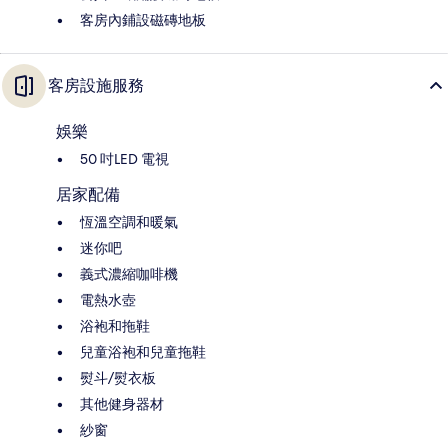
客房內鋪設磁磚地板
客房設施服務
娛樂
50 吋LED 電視
居家配備
恆溫空調和暖氣
迷你吧
義式濃縮咖啡機
電熱水壺
浴袍和拖鞋
兒童浴袍和兒童拖鞋
熨斗/熨衣板
其他健身器材
紗窗