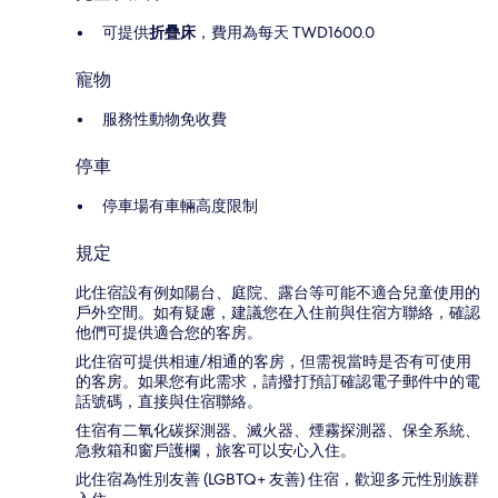
可提供
折疊床
，費用為每天 TWD1600.0
寵物
服務性動物免收費
停車
停車場有車輛高度限制
規定
此住宿設有例如陽台、庭院、露台等可能不適合兒童使用的
戶外空間。如有疑慮，建議您在入住前與住宿方聯絡，確認
他們可提供適合您的客房。
此住宿可提供相連/相通的客房，但需視當時是否有可使用
的客房。如果您有此需求，請撥打預訂確認電子郵件中的電
話號碼，直接與住宿聯絡。
住宿有二氧化碳探測器、滅火器、煙霧探測器、保全系統、
急救箱和窗戶護欄，旅客可以安心入住。
此住宿為性別友善 (LGBTQ+ 友善) 住宿，歡迎多元性別族群