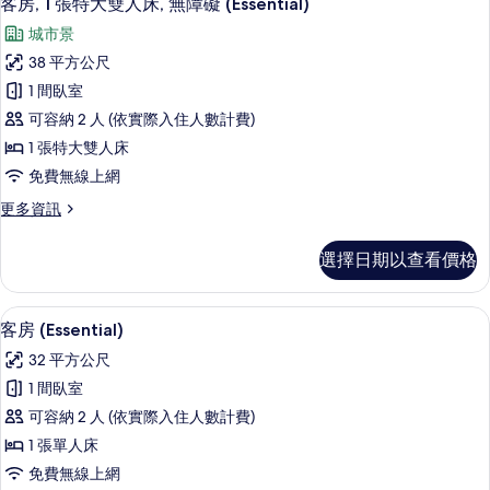
客房, 1 張特大雙人床, 無障礙 (Essential)
所
示
帶
有
城市景
陽
客
臺
相
38 平方公尺
房,
的
片
1 間臥室
詳
1
情
可容納 2 人 (依實際入住人數計費)
張
1 張特大雙人床
特
免費無線上網
大
更
更多資訊
雙
多
人
客
選擇日期以查看價格
房,
床,
1
無
張
高級寢具、羽絨被、迷你吧、客房內保
顯
17
特
障
客房 (Essential)
示
大
礙
32 平方公尺
雙
客
(Essential)
人
1 間臥室
房
床,
的
可容納 2 人 (依實際入住人數計費)
無
(Essential)
所
障
1 張單人床
的
礙
有
免費無線上網
(Essential)
所