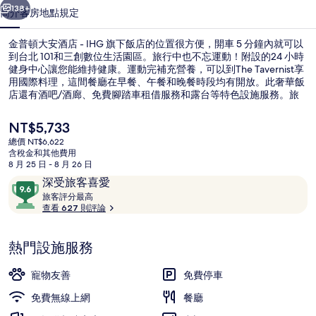
-
138+
簡介
客房
地點
規定
IHG
金普頓大安酒店 - IHG 旗下飯店的位置很方便，開車 5 分鐘內就可以
旗
到台北 101和三創數位生活園區。旅行中也不忘運動！附設的24 小時
下
健身中心讓您能維持健康。運動完補充營養，可以到The Tavernist享
用國際料理，這間餐廳在早餐、午餐和晚餐時段均有開放。此奢華飯
飯
店還有酒吧/酒廊、免費腳踏車租借服務和露台等特色設施服務。旅
客都對住宿的友善員工讚不絕口。住宿離大眾運輸工具不遠，走幾步
店
路就可以到捷運忠孝復興站，捷運忠孝敦化站則是走 9 分鐘可以到。
目
NT$5,733
的
前
總價 NT$6,622
的
含稅金和其他費用
相
外觀
價
8 月 25 日 - 8 月 26 日
格
片
評
9.6
深受旅客喜愛
是
論
旅
分，
旅客評分最高
NT$5,733
集
客
查看 627 則評論
滿
評
分
分
10，
熱門設施服務
最
深
高
受
寵物友善
免費停車
旅
免費無線上網
餐廳
客