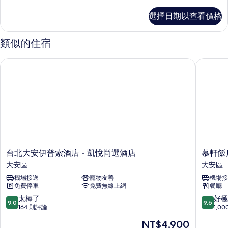
多
有
的
人
尊
詳
選擇日期以查看價格
相
榮
床
情
客
片
的
房,
類似的住宿
2
所
張
有
台北大安伊普索酒店 - 凱悅尚選酒店
慕軒飯店 
單
相
人
床
片
的
詳
情
台
慕
台北大安伊普索酒店 - 凱悅尚選酒店
慕軒飯店
北
軒
大安區
大安區
大
飯
機場接送
寵物友善
機場接
安
店
免費停車
免費無線上網
餐廳
伊
-
普
臻
9.0
9.6
太棒了
好極
9.0
9.6
索
品
分，
分，
164 則評論
1,0
酒
之
滿
滿
現
NT$4,900
店
選
分
分