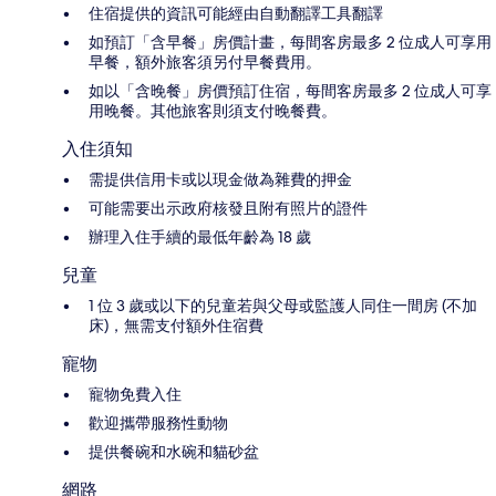
住宿提供的資訊可能經由自動翻譯工具翻譯
如預訂「含早餐」房價計畫，每間客房最多 2 位成人可享用
早餐，額外旅客須另付早餐費用。
如以「含晚餐」房價預訂住宿，每間客房最多 2 位成人可享
用晚餐。其他旅客則須支付晚餐費。
入住須知
需提供信用卡或以現金做為雜費的押金
可能需要出示政府核發且附有照片的證件
辦理入住手續的最低年齡為 18 歲
兒童
1 位 3 歲或以下的兒童若與父母或監護人同住一間房 (不加
床)，無需支付額外住宿費
寵物
寵物免費入住
歡迎攜帶服務性動物
提供餐碗和水碗和貓砂盆
網路