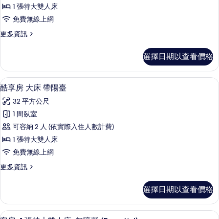
情
1 張特大雙人床
特
免費無線上網
大
更
更多資訊
雙
多
人
套
選擇日期以查看價格
房,
床,
1
城
張
高級寢具、羽絨被、迷你吧、客房內保
顯
17
特
市
酷享房 大床 帶陽臺
示
大
景
32 平方公尺
雙
酷
觀
人
1 間臥室
享
床,
的
可容納 2 人 (依實際入住人數計費)
城
房
所
市
1 張特大雙人床
大
景
有
免費無線上網
觀
床
相
的
更
更多資訊
帶
詳
多
片
情
陽
酷
選擇日期以查看價格
享
臺
房
的
大
高級寢具、羽絨被、迷你吧、客房內保
顯
15
床