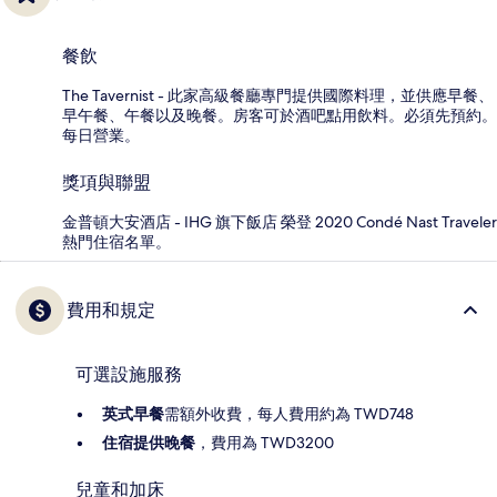
餐飲
The Tavernist - 此家高級餐廳專門提供國際料理，並供應早餐、
早午餐、午餐以及晚餐。房客可於酒吧點用飲料。必須先預約。
每日營業。
獎項與聯盟
金普頓大安酒店 - IHG 旗下飯店 榮登 2020 Condé Nast Traveler
熱門住宿名單。
費用和規定
可選設施服務
英式早餐
需額外收費，每人費用約為 TWD748
住宿提供晚餐
，費用為 TWD3200
兒童和加床