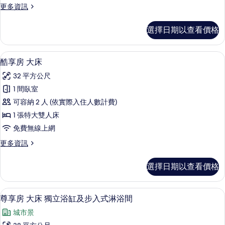
更
更多資訊
市
多
景
酷
選擇日期以查看價格
享
觀
房
帶
大
高級寢具、羽絨被、迷你吧、客房內保
顯
18
床
酷享房 大床
陽
示
城
臺
32 平方公尺
市
酷
景
的
1 間臥室
享
觀
所
可容納 2 人 (依實際入住人數計費)
帶
房
陽
有
1 張特大雙人床
大
臺
相
免費無線上網
的
床
片
詳
更
更多資訊
的
情
多
所
酷
選擇日期以查看價格
享
有
房
相
大
高級寢具、羽絨被、迷你吧、客房內保
顯
16
床
尊享房 大床 獨立浴缸及步入式淋浴間
片
示
的
城市景
詳
尊
情