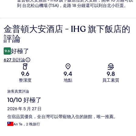
到 台北松山機場 (TSA)，走路 18 分鐘還可以到台北小巨蛋。
金普頓大安酒店 - IHG 旗下飯店的
評
評論
論
好極了
9.6
627 則評論
9.6
9.4
9.8
整潔度
地點
員工素質
評
旅客真實評論
論
10/10 好極了
2026 年 5 月 27 日
住宿品質優良，全台灣可以帶寵物入住的旅館，唯一推薦。
An Te，2 晚旅行