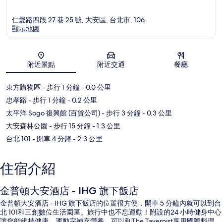
仁愛路四段 27 巷 25 號, 大安區, 台北市, 106
顯示地圖
地圖
附近景點
附近交通
餐廳
東方購物區
- 步行 1 分鐘
- 0.0 公里
忠孝路
- 步行 1 分鐘
- 0.2 公里
太平洋 Sogo 復興館 (百貨公司)
- 步行 3 分鐘
- 0.3 公里
大安森林公園
- 步行 15 分鐘
- 1.3 公里
台北 101
- 開車 4 分鐘
- 2.3 公里
住宿介紹
金普頓大安酒店 - IHG 旗下飯店
金普頓大安酒店 - IHG 旗下飯店的位置很方便，開車 5 分鐘內就可以到台
北 101和三創數位生活園區。旅行中也不忘運動！附設的24 小時健身中心
讓您能維持健康。運動完補充營養，可以到The Tavernist享用國際料理，