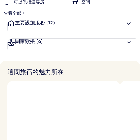
可提供相連客房
喜
空調
愛
查看全部
主要設施服務
(12)
闔家歡樂
(6)
這間旅宿的魅力所在