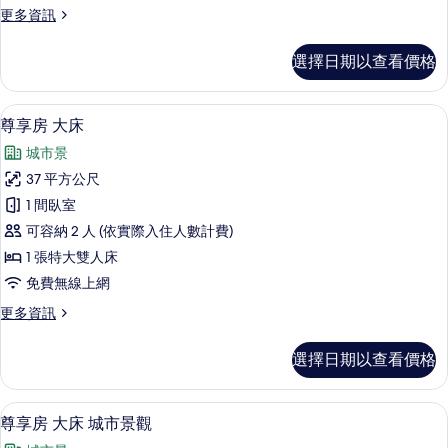
相
的
更
更多資訊
有
詳
片
多
相
情
客
選擇日期以查看價格
房
片
(Essential)
的
高級寢具、羽絨被、迷你吧、客房內保
顯
21
詳
尊享房 大床
示
情
城市景
尊
37 平方公尺
享
1 間臥室
房
可容納 2 人 (依實際入住人數計費)
大
1 張特大雙人床
床
免費無線上網
的
更
更多資訊
所
多
有
尊
選擇日期以查看價格
享
相
房
片
大
高級寢具、羽絨被、迷你吧、客房內保
顯
16
床
尊享房 大床 城市景觀
示
的