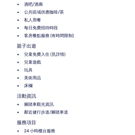
酒吧/酒廊
公共區域供應咖啡/茶
私人用餐
每日免費招待時段
客房餐點服務 (有時間限制)
親子出遊
兒童免費入住 (見詳情)
兒童遊戲
玩具
美術用品
床欄
活動資訊
腳踏車觀光資訊
鄰近健行步道/腳踏車道
服務項目
24 小時櫃台服務