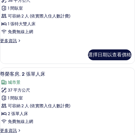
38 平方公尺
享
1 間臥室
房
可容納 2 人 (依實際入住人數計費)
大
1 張特大雙人床
床
免費無線上網
獨
更
更多資訊
立
多
浴
尊
選擇日期以查看價格
享
缸
房
及
大
高級寢具、羽絨被、迷你吧、客房內保
顯
18
床
尊榮客房, 2 張單人床
步
示
獨
入
城市景
立
尊
浴
式
37 平方公尺
榮
缸
淋
1 間臥室
及
客
步
浴
可容納 2 人 (依實際入住人數計費)
房,
入
間
2 張單人床
式
2
的
免費無線上網
淋
張
浴
所
更
更多資訊
單
間