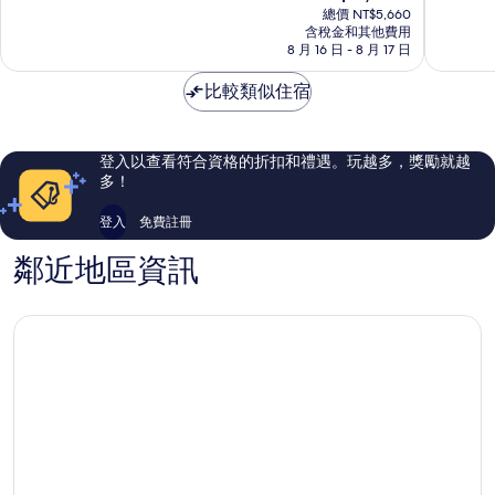
在
-
大
10
10
總價 NT$5,660
價
凱
含稅金和其他費用
安
分，
分，
格
8 月 16 日 - 8 月 17 日
悅
區
太
好
為
尚
棒
極
NT$4,900
比較類似住宿
選
了，
了，
酒
164
1,000
店
則
則
大
評
評
登入以查看符合資格的折扣和禮遇。玩越多，獎勵就越
安
論
論
多！
區
登入
免費註冊
鄰近地區資訊