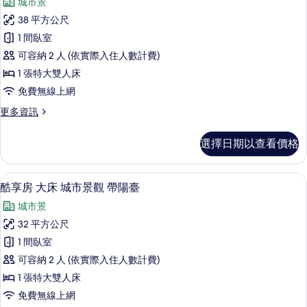
城市景
詳
尊
情
38 平方公尺
享
1 間臥室
房
可容納 2 人 (依實際入住人數計費)
大
1 張特大雙人床
床
免費無線上網
城
更
更多資訊
市
多
景
尊
選擇日期以查看價格
享
觀
房
的
大
高級寢具、羽絨被、迷你吧、客房內保
顯
16
床
酷享房 大床 城市景觀 帶陽臺
所
示
城
有
城市景
市
酷
景
相
32 平方公尺
享
觀
片
1 間臥室
的
房
詳
可容納 2 人 (依實際入住人數計費)
大
情
1 張特大雙人床
床
免費無線上網
城