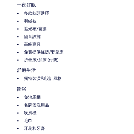
一夜好眠
多款枕頭選擇
羽絨被
遮光布/窗簾
隔音設施
高級寢具
免費提供搖籃/嬰兒床
折疊床/加床 (付費)
舒適生活
獨特裝潢和設計風格
衛浴
免治馬桶
名牌盥洗用品
吹風機
毛巾
牙刷和牙膏