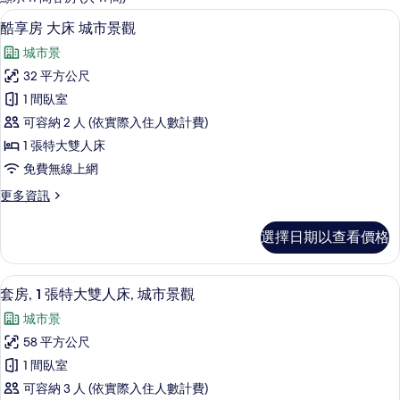
客
高級寢具、羽絨被、迷你吧、客房內保
顯
19
酷享房 大床 城市景觀
房
示
篩
城市景
酷
選
32 平方公尺
享
條
1 間臥室
房
件
可容納 2 人 (依實際入住人數計費)
大
1 張特大雙人床
床
免費無線上網
城
更
更多資訊
市
多
景
酷
選擇日期以查看價格
享
觀
房
的
大
高級寢具、羽絨被、迷你吧、客房內保
顯
14
床
套房, 1 張特大雙人床, 城市景觀
所
示
城
有
城市景
市
套
景
相
58 平方公尺
房,
觀
片
1 間臥室
的
1
詳
可容納 3 人 (依實際入住人數計費)
張