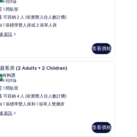
9.0 分，滿分 10 分
標
(8
8 則評論
則
準
1 間臥室
評
雙
可容納 2 人 (依實際入住人數計費)
論)
人
1 張標準雙人床或 2 張單人床
或
多資訊
雙
查看價格
床
房
潢、布置獨特
書桌、熨斗/熨衣板、獨特裝潢、布置獨特
顯
的
7
庭客房 (2 Adults + 2 Children)
示
所
有夠讚
8
8.8 分，滿分 10 分
家
(8
有
8 則評論
則
庭
1 間臥室
相
評
客
可容納 4 人 (依實際入住人數計費)
片
論)
房
1 張標準雙人床和 1 張單人雙層床
2
多資訊
dults
查看價格