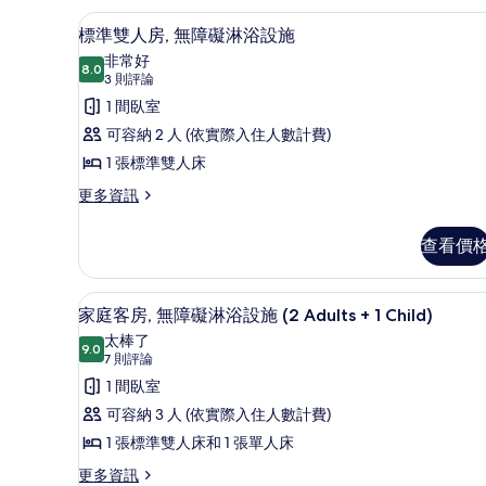
人
標準雙人房, 無障礙淋浴設施 
顯
築
7
房,
標準雙人房, 無障礙淋浴設施
示
附
的
非常好
屬
8.0
8.0 分，滿分 10 分
標
(3
所
3 則評論
建
則
準
1 間臥室
有
築
評
的
雙
可容納 2 人 (依實際入住人數計費)
相
詳
論)
人
1 張標準雙人床
片
情
房,
更
更多資訊
多
無
標
查看價
障
準
雙
礙
人
書桌、熨斗/熨衣板、獨特裝潢
顯
淋
9
房,
家庭客房, 無障礙淋浴設施 (2 Adults + 1 Child)
示
無
浴
太棒了
障
9.0
9.0 分，滿分 10 分
家
(7
設
7 則評論
礙
則
庭
1 間臥室
施
淋
評
浴
客
可容納 3 人 (依實際入住人數計費)
的
設
論)
房,
1 張標準雙人床和 1 張單人床
所
施
的
無
有
更
更多資訊