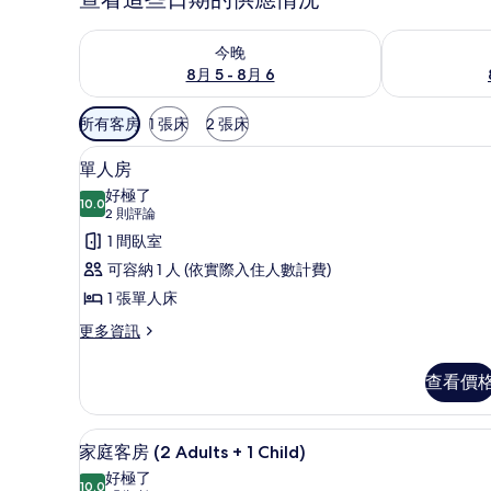
查看今晚 (8月 5 - 8月 6) 的供應情況
查看明天 (8月 
今晚
8月 5 - 8月 6
可
所有客房
1 張床
2 張床
用
單人房 | 書桌、熨斗/熨衣板
顯
的
9
單人房
示
客
好極了
10.0
房
10.0 分，滿分 10 分
單
(2
2 則評論
篩
則
人
1 間臥室
選
評
房
可容納 1 人 (依實際入住人數計費)
條
論)
的
1 張單人床
件
所
更
更多資訊
多
有
單
查看價
相
人
房
片
的
書桌、熨斗/熨衣板、獨特裝潢
顯
9
詳
家庭客房 (2 Adults + 1 Child)
示
情
好極了
10.0