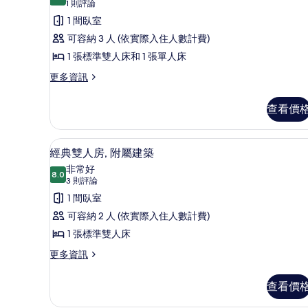
10.0 分，滿分 10 分
家
(1
1 則評論
則
庭
1 間臥室
評
客
可容納 3 人 (依實際入住人數計費)
論)
房
1 張標準雙人床和 1 張單人床
(2
更
更多資訊
多
Adults
家
+
查看價
庭
1
客
Child)
房
經典雙人房, 附屬建築 | 書桌
顯
6
(2
經典雙人房, 附屬建築
的
示
Adults
非常好
所
+
8.0
8.0 分，滿分 10 分
經
(3
3 則評論
1
有
則
典
1 間臥室
Child)
相
評
的
雙
可容納 2 人 (依實際入住人數計費)
片
詳
論)
人
1 張標準雙人床
情
房,
更
更多資訊
多
附
經
查看價
屬
典
雙
建