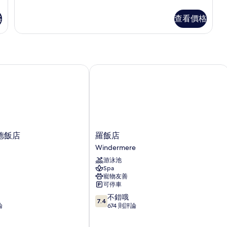
屬
障
築
庭
建
客
格
查看價格
築
礙
的
房,
的
(2
所
無
詳
Adults
障
情
有
礙
+
相
(2
2
飯店
羅飯店
Adults
片
Children)
+
的
2
Children)
所
的
有
詳
情
相
羅
德飯店
羅飯店
片
飯
Windermere
店
游泳池
Windermere
Spa
寵物友善
可停車
7.4
不錯哦
7.4
分，
論
674 則評論
滿
分