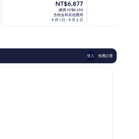
現
NT$6,877
10
分
在
分，
10
總價 NT$8,253
價
太
含稅金和其他費用
分，
格
9 月 1 日 - 9 月 2 日
8 月
棒
太
為
了，
棒
NT$6,877
647
了，
則
274
評
則
論
評
論
登入
免費註冊