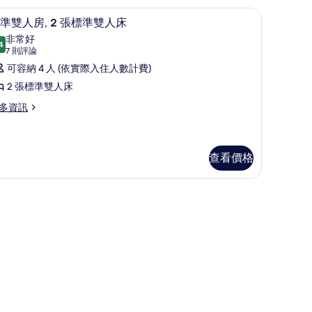
hildren)
 | 書桌、熨斗/熨衣板、獨特裝潢、布置獨特
標準雙人房, 2 張標準雙人床 | 書桌、熨斗/
顯
6
準雙人房, 2 張標準雙人床
的
示
ults
非常好
所
4
8.4 分，滿分 10 分
標
(7
7 則評論
有
則
準
可容納 4 人 (依實際入住人數計費)
ildren)
相
評
雙
2 張標準雙人床
片
論)
人
多資訊
,
張
查看價格
標
獨特
準
雙
人
床
的
所
有