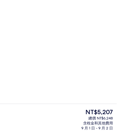
高級雙人房, 附屬建築 | 露台/庭院
目
NT$5,207
前
總價 NT$6,248
的
含稅金和其他費用
酒廊
價
9 月 1 日 - 9 月 2 日
格
是