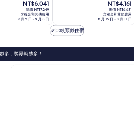
現
現
NT$6,041
NT$4,161
10
在
在
分，
總價 NT$7,249
總價 NT$6,631
價
價
不
含稅金和其他費用
含稅金和其他費用
格
格
9 月 2 日 - 9 月 3 日
8 月 16 日 - 8 月 17 日
錯
為
為
哦，
NT$6,041
NT$4,161
比較類似住宿
674
則
評
論
越多，獎勵就越多！