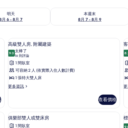
6 - 8月 7) 的供應情況
查看本週末 (8月 7 - 8月 9) 的供應情況
明天
本週末
8月 6 - 8月 7
8月 7 - 8月 9
、獨特裝潢、布置獨特
高級雙人房, 附屬建築 | 書桌、熨斗
顯
11
高級雙人房, 附屬建築
客
示
太棒了
9.0
8.
9.0 分，滿分 10 分
高
(16
16 則評論
則
級
1 間臥室
評
雙
可容納 2 人 (依實際入住人數計費)
論)
人
1 張特大雙人床
房,
更
更
更多資訊
更
多
多
附
高
客
格
查看價格
屬
級
房
雙
的
建
人
詳
、布置獨特
俱樂部雙人或雙床房 | 書桌、熨斗/熨
顯
築
6
房,
情
俱樂部雙人或雙床房
標
示
附
的
1 間臥室
屬
9.