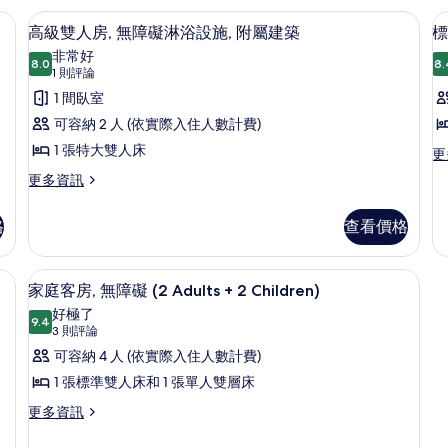
C
的
房
| 書桌、熨斗/熨衣板、獨特裝潢、布置獨特
高級雙人房, 無障礙淋浴設施, 附屬建築
顯
11
詳
(2
高級雙人房, 無障礙淋浴設施, 附屬建築
標
示
情
Ad
非常好
8.0
+
8.
8.0 分，滿分 10 分
高
(1
1 則評論
2
則
級
1 間臥室
Ch
評
的
雙
可容納 2 人 (依實際入住人數計費)
詳
論)
人
1 張特大雙人床
更
更
情
多
房,
房
更
更多資訊
標
多
2
無
準
高
雙
格
查看價格
障
級
人
雙
礙
房,
人
、布置獨特
書桌、熨斗/熨衣板、獨特裝潢、布置
顯
2
淋
7
房,
家庭客房, 無障礙 (2 Adults + 2 Children)
張
示
無
浴
好極了
標
障
9.4
9.4 分，滿分 10 分
家
(3
設
3 則評論
準
礙
雙
則
庭
可容納 4 人 (依實際入住人數計費)
施,
淋
人
評
浴
客
1 張標準雙人床和 1 張單人雙層床
附
床
設
論)
的
房,
屬
更
更多資訊
施,
詳
多
附
無
建
情
家