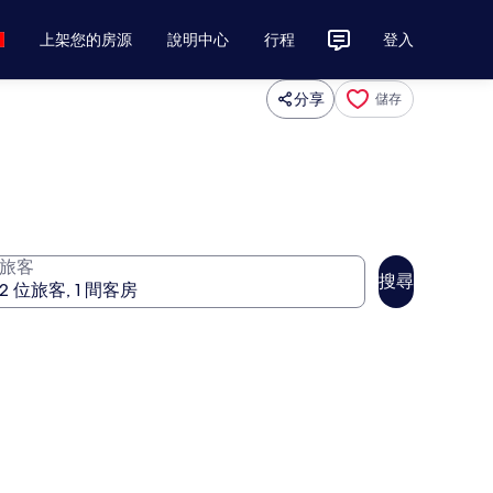
上架您的房源
說明中心
行程
登入
分享
儲存
旅客
搜尋