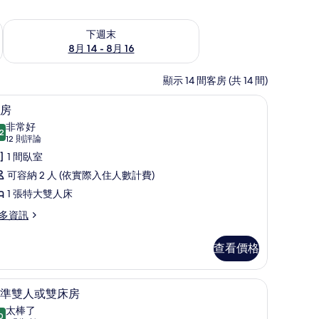
查看下週末 (8月 14 - 8月 16) 的供應情況
下週末
8月 14 - 8月 16
顯示 14 間客房 (共 14 間)
/熨衣板、獨特裝潢、布置獨特
客房 | 書桌、熨斗/熨衣板、獨特裝潢、布置獨
顯
8
房
示
非常好
2
8.2 分，滿分 10 分
客
(12
12 則評論
則
房
1 間臥室
評
的
可容納 2 人 (依實際入住人數計費)
論)
所
1 張特大雙人床
有
多資訊
相
查看價格
片
衣板、獨特裝潢、布置獨特
標準雙人或雙床房 | 書桌、熨斗/熨衣板、獨
顯
5
準雙人或雙床房
示
太棒了
0