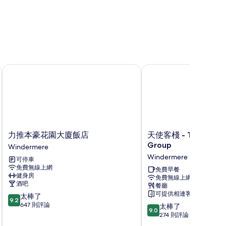
相
片
力推本豪花園大廈飯店
天使客棧 - The Inn Coll
力
天
力推本豪花園大廈飯店
天使客棧 - The Inn Col
推
使
Group
Windermere
本
客
Windermere
可停車
豪
棧
免費無線上網
花
-
免費早餐
健身房
免費無線上網
園
The
酒吧
餐廳
大
Inn
可提供相連客房
9.2
太棒了
廈
Collection
9.2
分，
647 則評論
9.0
飯
Group
太棒了
9.0
滿
分，
店
Windermere
274 則評論
分
滿
Windermere