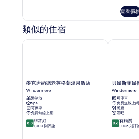
詳
多
障
相
情
家
查看價
礙
片
庭
客
淋
房,
類似的住宿
浴
無
障
設
礙
麥克唐納德老英格蘭溫泉飯店
貝爾斯菲爾德
施
淋
(2
浴
設
Adults
施
+
(2
1
Adults
Child)
+
麥
貝
麥克唐納德老英格蘭溫泉飯店
貝爾斯菲爾
1
的
克
爾
Windermere
Windermere
Child)
唐
斯
所
的
游泳池
可停車
納
菲
詳
Spa
免費無線上網
有
德
爾
情
可停車
餐廳
老
德
相
免費無線上網
酒吧
英
飯
片
8.0
8.6
非常好
有夠讚
格
店
8.0
8.6
分，
分，
1,000 則評論
1,005 則評
蘭
Windermere
滿
滿
溫
分
分
泉