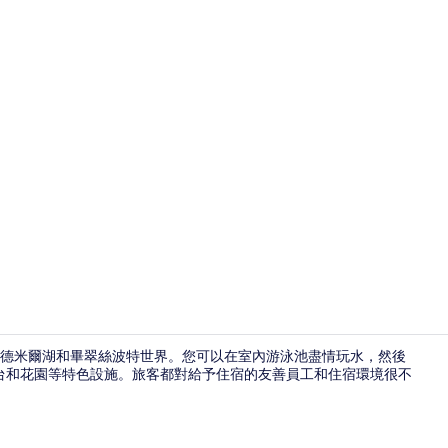
酒廊
到溫德米爾湖和畢翠絲波特世界。您可以在室內游泳池盡情玩水，然後
台和花園等特色設施。旅客都對給予住宿的友善員工和住宿環境很不
室內游泳池