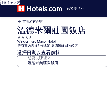
跳到主要內容
旅遊產品
查看所有住宿
溫德米爾莊園飯店
3.5
Windermere Manor Hotel
星
設有室內游泳池並鄰近溫德米爾湖的飯店
級
選擇日期以查看價格
住
想要去哪裡？
宿
溫
德
米
爾
莊