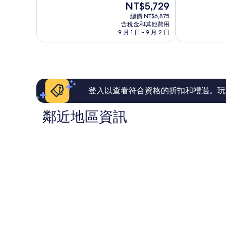
現
NT$5,729
10
10
飯
在
分，
分，
店
總價 NT$6,875
價
非
有
含稅金和其他費用
Windermere
格
9 月 1 日 - 9 月 2 日
常
夠
為
好，
讚，
NT$5,729
1,000
1,005
則
則
評
評
論
論
登入以查看符合資格的折扣和禮遇。玩
鄰近地區資訊