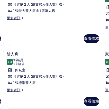
俱
所
建
可容納 2 人 (依實際入住人數計費)
樂
有
築
1 張特大雙人床或 1 張單人床
的
部
相
詳
更
更多資訊
雙
片
情
多
人
俱
更
更
樂
多
或
部
標
格
查看價格
雙
雙
準
人
雙
床
或
人
、熨斗/熨衣板、獨特裝潢、布置獨特
雙人房 | 書桌、熨斗/熨衣板、獨特裝
顯
房
雙
9
或
雙人房
家
床
示
雙
的
有夠讚
房
8.6
床
8.
8.6 分，滿分 10 分
雙
(17
所
17 則評論
的
房
則
人
1 間臥室
詳
有
的
評
情
詳
房
可容納 2 人 (依實際入住人數計費)
相
情
論)
的
1 張標準雙人床
片
(
所
更
更
更多資訊
更
多
多
A
有
雙
家
+
格
查看價格
相
人
庭
2
房
客
片