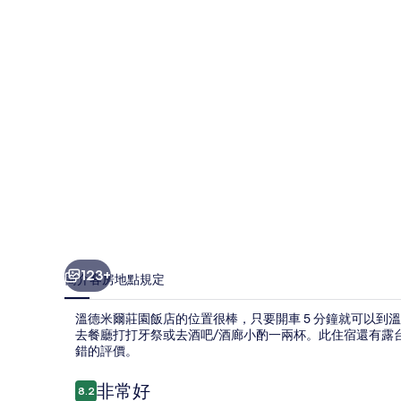
園
飯
店
的
相
片
集
123+
簡介
客房
地點
規定
溫德米爾莊園飯店的位置很棒，只要開車 5 分鐘就可以
去餐廳打打牙祭或去酒吧/酒廊小酌一兩杯。此住宿還有露
錯的評價。
評
非常好
8.2
8.2 分，滿分 10 分，