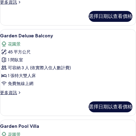
所
更
更多資訊
多
有
Oceanfront
選擇日期以查看價格
相
Balcony
Pool
片
Suite
Garden Deluxe Balcony | 
顯
6
的
Garden Deluxe Balcony
示
詳
花園景
情
Garden
45 平方公尺
Deluxe
1 間臥室
Balcony
可容納 3 人 (依實際入住人數計費)
的
1 張特大雙人床
所
免費無線上網
有
相
更
更多資訊
多
片
Garden
選擇日期以查看價格
Deluxe
Balcony
的
Garden Pool Villa | 高級寢具
顯
5
詳
Garden Pool Villa
示
情
花園景