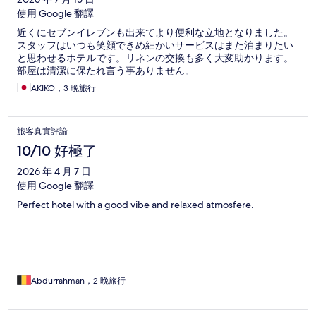
使用 Google 翻譯
近くにセブンイレブンも出来てより便利な立地となりました。
スタッフはいつも笑顔できめ細かいサービスはまた泊まりたい
と思わせるホテルです。リネンの交換も多く大変助かります。
部屋は清潔に保たれ言う事ありません。
AKIKO，3 晚旅行
旅客真實評論
10/10 好極了
2026 年 4 月 7 日
使用 Google 翻譯
Perfect hotel with a good vibe and relaxed atmosfere.
Abdurrahman，2 晚旅行