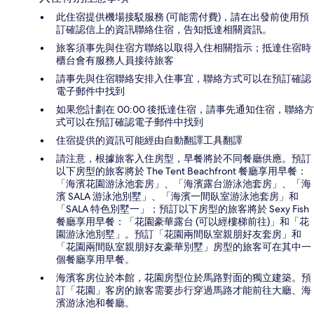
此住宿提供機場接駁服務 (可能需付費)，請在出發前使用預
訂確認信上的資訊聯絡住宿，告知抵達相關資訊。
旅客須事先與住宿方聯絡以取得入住相關指示；抵達住宿時
櫃台會有服務人員接待旅客
請事先與住宿聯絡安排入住事宜，聯絡方式可以在預訂確認
電子郵件中找到
如果您計劃在 00:00 後抵達住宿，請事先通知住宿，聯絡方
式可以在預訂確認電子郵件中找到
住宿提供的資訊可能經由自動翻譯工具翻譯
請注意，根據旅客入住房型，早餐將於不同餐廳供應。預訂
以下房型的旅客將於 The Tent Beachfront 餐廳享用早餐：
「海濱花園游泳池套房」、「海濱露台游泳池套房」、「海
濱 SALA 游泳池別墅」、「海濱一間臥室游泳池套房」和
「SALA 特色別墅一」；預訂以下房型的旅客將於 Sexy Fish
餐廳享用早餐：「花園豪華露台 (可以經樓梯前往)」和「花
園游泳池別墅」。預訂「花園兩間臥室親朋好友套房」和
「花園兩間臥室親朋好友豪華別墅」房型的旅客可在其中一
個餐廳享用早餐。
海濱客房位於本館，花園房型位於馬路對面的獨立建築。預
訂「花園」客房的旅客需要步行穿過馬路才能前往大廳、海
濱游泳池和餐廳。