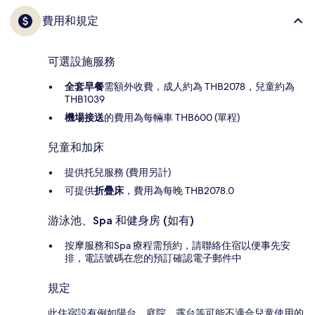
費用和規定
可選設施服務
全套早餐
需額外收費，成人約為 THB2078，兒童約為
THB1039
機場接送
的費用為每輛車 THB600 (單程)
兒童和加床
提供托兒服務 (費用另計)
可提供
折疊床
，費用為每晚 THB2078.0
游泳池、Spa 和健身房 (如有)
按摩服務和Spa 療程需預約，請聯絡住宿以便事先安
排，電話號碼在您的預訂確認電子郵件中
規定
此住宿設有例如陽台、庭院、露台等可能不適合兒童使用的