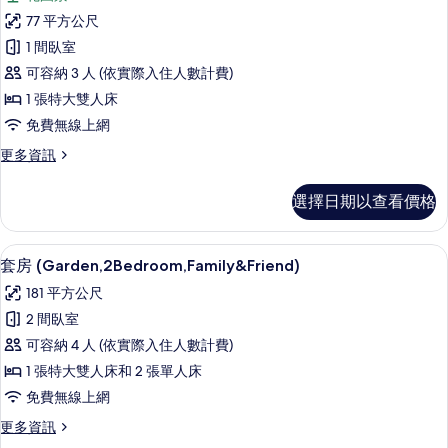
Garden
77 平方公尺
Pool
1 間臥室
Villa
可容納 3 人 (依實際入住人數計費)
的
1 張特大雙人床
所
免費無線上網
有
相
更
更多資訊
多
片
Garden
選擇日期以查看價格
Pool
Villa
的
套房 (Garden,2Bedroom,Famil
顯
9
詳
套房 (Garden,2Bedroom,Family&Friend)
示
情
181 平方公尺
套
2 間臥室
房
可容納 4 人 (依實際入住人數計費)
(Garden,2Bedroom,Family&Friend)
1 張特大雙人床和 2 張單人床
的
免費無線上網
所
更
更多資訊
有
多