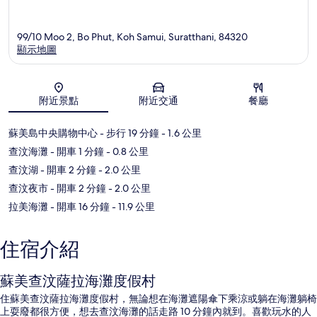
99/10 Moo 2, Bo Phut, Koh Samui, Suratthani, 84320
顯示地圖
地圖
附近景點
附近交通
餐廳
蘇美島中央購物中心
- 步行 19 分鐘
- 1.6 公里
查汶海灘
- 開車 1 分鐘
- 0.8 公里
查汶湖
- 開車 2 分鐘
- 2.0 公里
查汶夜市
- 開車 2 分鐘
- 2.0 公里
拉美海灘
- 開車 16 分鐘
- 11.9 公里
住宿介紹
蘇美查汶薩拉海灘度假村
住蘇美查汶薩拉海灘度假村，無論想在海灘遮陽傘下乘涼或躺在海灘躺椅
上耍廢都很方便，想去查汶海灘的話走路 10 分鐘內就到。喜歡玩水的人