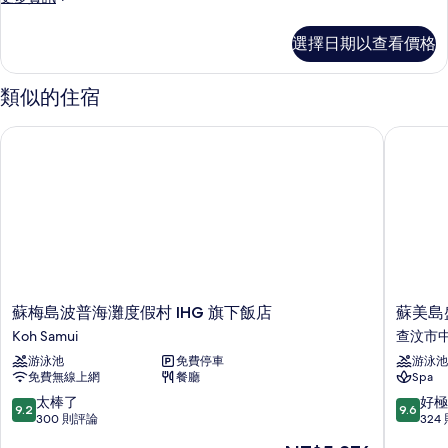
園
多
房
豪
選擇日期以查看價格
華
（帶
花
陽
園
類似的住宿
房
台）
（帶
蘇梅島波普海灘度假村 IHG 旗下飯店
蘇美島盛
的
陽
台）
所
的
有
詳
情
相
片
蘇
蘇
蘇梅島波普海灘度假村 IHG 旗下飯店
蘇美島
梅
美
Koh Samui
查汶市
島
島
游泳池
免費停車
游泳池
波
盛
免費無線上網
餐廳
Spa
普
泰
海
樂
9.2
9.6
太棒了
好極
9.2
9.6
灘
度
分，
分，
300 則評論
324
度
假
滿
滿