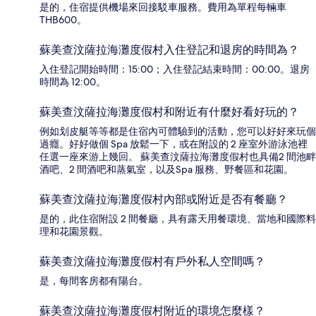
是的，住宿提供機場來回接駁車服務。費用為單程每輛車
THB600。
蘇美查汶薩拉海灘度假村入住登記和退房的時間為？
入住登記開始時間：15:00；入住登記結束時間：00:00。退房
時間為 12:00。
蘇美查汶薩拉海灘度假村和附近有什麼好看好玩的？
例如划皮艇等等都是住宿內可體驗到的活動，您可以好好來玩個
過癮。好好做個 Spa 放鬆一下，或在附設的 2 座室外游泳池裡
任選一座來游上幾回。 蘇美查汶薩拉海灘度假村也具備2 間池畔
酒吧、2 間酒吧和蒸氣室，以及Spa 服務、野餐區和花園。
蘇美查汶薩拉海灘度假村內部或附近是否有餐廳？
是的，此住宿附設 2 間餐廳，具有露天用餐環境、當地和國際料
理和花園景觀。
蘇美查汶薩拉海灘度假村有戶外私人空間嗎？
是，每間客房都有陽台。
蘇美查汶薩拉海灘度假村附近的環境怎麼樣？