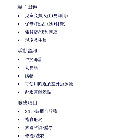
親子出遊
兒童免費入住 (見詳情)
保母/托兒服務 (付費)
雜貨店/便利商店
現場救生員
活動資訊
位於海灘
划皮艇
購物
可使用附近的室外游泳池
鄰近賞鯨景點
服務項目
24 小時櫃台服務
禮賓服務
旅遊諮詢/購票
乾洗/洗衣