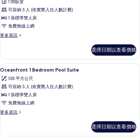
1 間臥室
Pool
可容納 3 人 (依實際入住人數計費)
Villa
的
1 張標準雙人床
所
免費無線上網
有
更
更多資訊
多
相
Oceanfront
選擇日期以查看價格
片
SALA
Pool
Villa
Oceanfront 1 Bedroom Pool 
顯
7
的
Oceanfront 1 Bedroom Pool Suite
示
詳
135 平方公尺
情
Oceanfront
可容納 3 人 (依實際入住人數計費)
1
1 張標準雙人床
Bedroom
免費無線上網
Pool
Suite
更
更多資訊
多
的
Oceanfront
所
選擇日期以查看價格
1
有
Bedroom
Pool