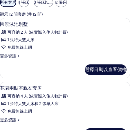
可
所有客房
1 張床
3 張床以上
2 張床
用
的
顯示 12 間客房 (共 12 間)
客
高級寢具、迷你吧、客房內保險箱、書
顯
4
園景泳池別墅
房
示
篩
可容納 2 人 (依實際入住人數計費)
園
選
1 張特大雙人床
景
條
免費無線上網
泳
件
更
更多資訊
池
多
別
園
選擇日期以查看價格
景
墅
泳
的
池
高級寢具、迷你吧、客房內保險箱、書
顯
8
別
花園兩臥室親友套房
所
示
墅
有
可容納 4 人 (依實際入住人數計費)
的
花
詳
相
1 張特大雙人床和 2 張單人床
園
情
片
免費無線上網
兩
更
更多資訊
臥
多
花