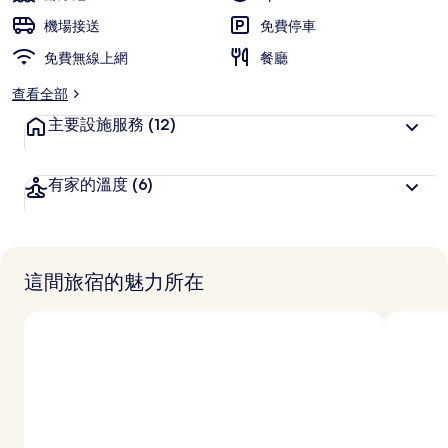
旅
機場接送
免費停車
客
免費無線上網
喜
餐廳
愛
查看全部
主要設施服務
(12)
有家的溫度
(6)
這間旅宿的魅力所在