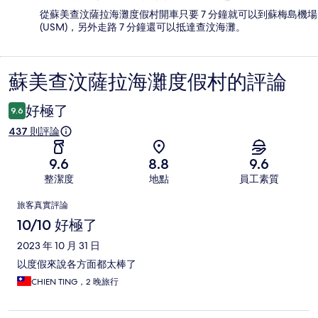
從蘇美查汶薩拉海灘度假村開車只要 7 分鐘就可以到蘇梅島機場
(USM)，另外走路 7 分鐘還可以抵達查汶海灘。
蘇美查汶薩拉海灘度假村的評論
評
論
好極了
9.6
437 則評論
9.6
8.8
9.6
整潔度
地點
員工素質
評
旅客真實評論
論
10/10 好極了
2023 年 10 月 31 日
以度假來說各方面都太棒了
CHIEN TING，2 晚旅行