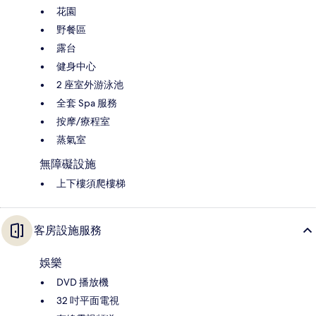
花園
野餐區
露台
健身中心
2 座室外游泳池
全套 Spa 服務
按摩/療程室
蒸氣室
無障礙設施
上下樓須爬樓梯
客房設施服務
娛樂
DVD 播放機
32 吋平面電視