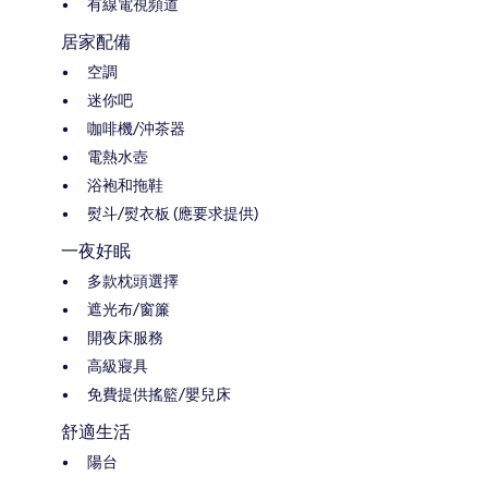
有線電視頻道
居家配備
空調
迷你吧
咖啡機/沖茶器
電熱水壺
浴袍和拖鞋
熨斗/熨衣板 (應要求提供)
一夜好眠
多款枕頭選擇
遮光布/窗簾
開夜床服務
高級寢具
免費提供搖籃/嬰兒床
舒適生活
陽台