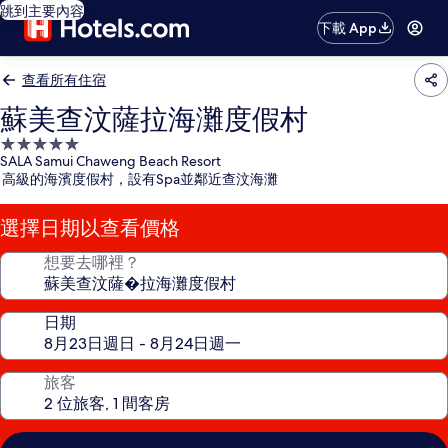
跳到主要內容
下載 App
查看所有住宿
蘇美查汶薩拉海灘度假村
5.0
SALA Samui Chaweng Beach Resort
星
高級的海濱度假村，設有Spa並鄰近查汶海灘
級
住
選擇日期以查看價格
宿
想要去哪裡？
日期
旅客