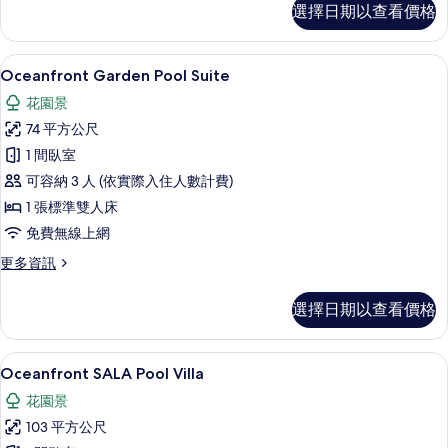
室
選擇日期以查看價格
園
親
兩
友
臥
Oceanfront Garden Pool Sui
顯
15
室
Oceanfront Garden Pool Suite
套
示
親
房
花園景
友
Oceanfront
套
的
74 平方公尺
Garden
房
所
1 間臥室
Pool
的
詳
有
可容納 3 人 (依實際入住人數計費)
Suite
情
相
的
1 張標準雙人床
片
所
免費無線上網
有
更
更多資訊
多
相
Oceanfront
選擇日期以查看價格
片
Garden
Pool
Suite
Oceanfront SALA Pool Villa
顯
14
的
Oceanfront SALA Pool Villa
示
詳
花園景
情
Oceanfront
103 平方公尺
SALA