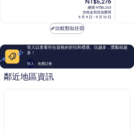
現
NT$5,276
假
村
分
分
在
村
查
10
10
總價 NT$6,263
價
IHG
含稅金和其他費用
汶
分，
分，
格
9 月 9 日 - 9 月 10 日
旗
市
太
好
為
下
中
棒
極
NT$5,276
比較類似住宿
飯
心
了，
了，
店
300
324
Koh
則
則
Samui
評
評
登入以查看符合資格的折扣和禮遇。玩越多，獎勵就越
論
論
多！
登入
免費註冊
鄰近地區資訊