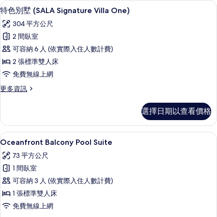
相
特色別墅 (SALA Signature Vill
顯
17
Suite
特色別墅 (SALA Signature Villa One)
片
示
的
304 平方公尺
詳
特
情
2 間臥室
色
可容納 6 人 (依實際入住人數計費)
別
2 張標準雙人床
墅
免費無線上網
(SALA
更
更多資訊
Signature
多
Villa
特
選擇日期以查看價格
One)
色
別
的
墅
Oceanfront Balcony Pool Su
顯
所
13
(SALA
Oceanfront Balcony Pool Suite
示
Signature
有
73 平方公尺
Villa
Oceanfront
相
One)
1 間臥室
Balcony
片
的
可容納 3 人 (依實際入住人數計費)
Pool
詳
情
1 張標準雙人床
Suite
的
免費無線上網