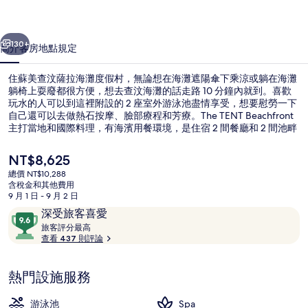
海
一個
下一個
灘
130+
簡介
客房
地點
規定
度
住蘇美查汶薩拉海灘度假村，無論想在海灘遮陽傘下乘涼或躺在海灘
假
躺椅上耍廢都很方便，想去查汶海灘的話走路 10 分鐘內就到。喜歡
玩水的人可以到這裡附設的 2 座室外游泳池盡情享受，想要慰勞一下
村
自己還可以去做熱石按摩、臉部療程和芳療。The TENT Beachfront
的
主打當地和國際料理，有海濱用餐環境，是住宿 2 間餐廳和 2 間池畔
酒吧的其中一間。此奢華度假村還有 2 間酒吧/酒廊、健身中心和蒸
相
氣室。旅客都對住宿的友善員工讚不絕口。
目
NT$8,625
前
片
總價 NT$10,288
的
含稅金和其他費用
Oceanfront 1 Bedroom Pool 
集
價
9 月 1 日 - 9 月 2 日
格
評
9.6
深受旅客喜愛
是
論
旅
分，
旅客評分最高
NT$8,625
客
查看 437 則評論
滿
評
分
分
10，
熱門設施服務
最
深
高
受
游泳池
Spa