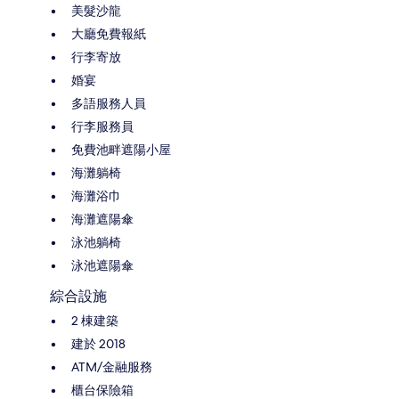
美髮沙龍
大廳免費報紙
行李寄放
婚宴
多語服務人員
行李服務員
免費池畔遮陽小屋
海灘躺椅
海灘浴巾
海灘遮陽傘
泳池躺椅
泳池遮陽傘
綜合設施
2 棟建築
建於 2018
ATM/金融服務
櫃台保險箱