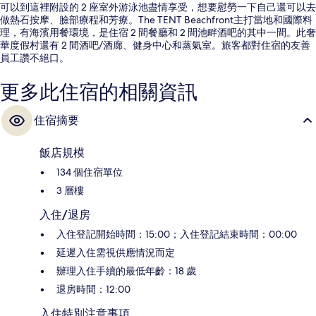
可以到這裡附設的 2 座室外游泳池盡情享受，想要慰勞一下自己還可以去
做熱石按摩、臉部療程和芳療。The TENT Beachfront主打當地和國際料
理，有海濱用餐環境，是住宿 2 間餐廳和 2 間池畔酒吧的其中一間。此奢
華度假村還有 2 間酒吧/酒廊、健身中心和蒸氣室。旅客都對住宿的友善
員工讚不絕口。
更多此住宿的相關資訊
住宿摘要
飯店規模
134 個住宿單位
3 層樓
入住/退房
入住登記開始時間：15:00；入住登記結束時間：00:00
延遲入住需視供應情況而定
辦理入住手續的最低年齡：18 歲
退房時間：12:00
入住特別注意事項