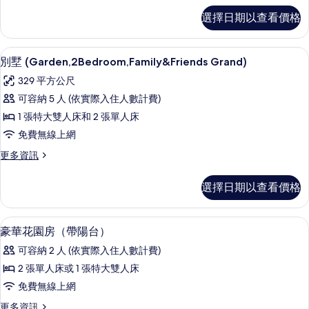
相
套
選擇日期以查看價格
房
片
(Garden,2Bedroom,Family&Friend)
的
別墅 (Garden,2Bedroom,Family
顯
13
詳
別墅 (Garden,2Bedroom,Family&Friends Grand)
示
情
329 平方公尺
別
可容納 5 人 (依實際入住人數計費)
墅
1 張特大雙人床和 2 張單人床
(Garden,2Bedroom,Family&Friends
免費無線上網
Grand)
更
更多資訊
的
多
所
別
選擇日期以查看價格
墅
有
(Garden,2Bedroom,Family&Friends
相
Grand)
高級寢具、迷你吧、客房內保險箱、書
顯
片
5
的
豪華花園房（帶陽台）
示
詳
可容納 2 人 (依實際入住人數計費)
情
豪
2 張單人床或 1 張特大雙人床
華
免費無線上網
花
更
更多資訊