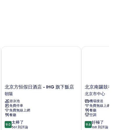
北京方恒假日酒店 - IHG 旗下飯店
北京南鑼鼓巷酒店
北
北
北京方恒假日酒店 - IHG 旗下飯店
北京南鑼鼓巷酒店
京
京
朝陽
北京市中心
方
南
游泳池
機場接送
恒
鑼
免費停車
免費無線上網
假
鼓
免費無線上網
餐廳
日
巷
餐廳
空調
酒
酒
9.0
9.6
太棒了
好極了
店
店
9.0
9.6
分，
分，
561 則評論
168 則評論
-
北