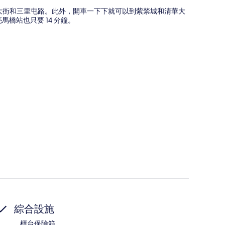
井大街和三里屯路。此外，開車一下下就可以到紫禁城和清華大
橋站也只要 14 分鐘。
綜合設施
櫃台保險箱