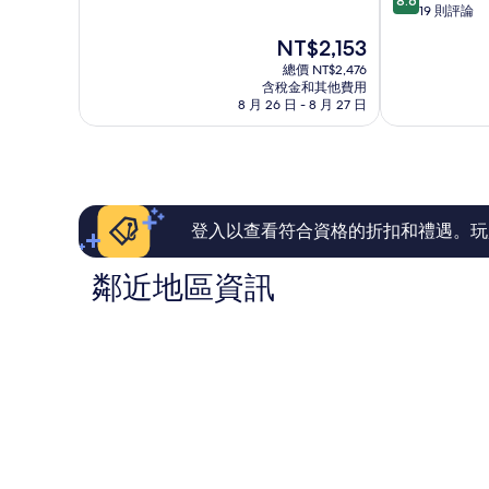
8.6
滿
分，
大
品
19 則評論
分
滿
飯
酒
現
NT$2,153
10
分
店
店
在
分，
10
北
總價 NT$2,476
(三
價
有
含稅金和其他費用
分，
京
里
格
8 月 26 日 - 8 月 27 日
夠
有
市
屯
為
讚，
夠
中
使
NT$2,153
1,000
讚，
心
館
則
19
區
評
則
店)
論
評
朝
論
陽
登入以查看符合資格的折扣和禮遇。玩
鄰近地區資訊