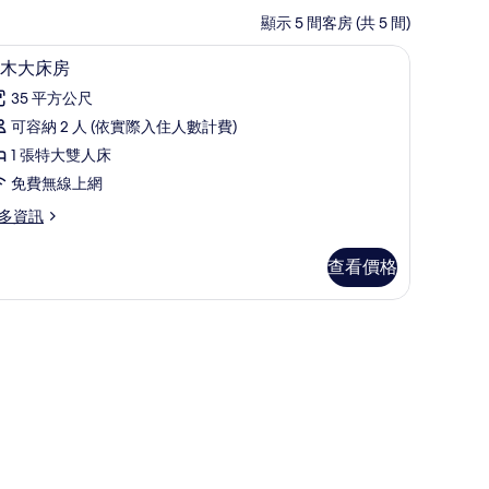
顯示 5 間客房 (共 5 間)
窗簾、熨斗/熨衣板
幾木大床房 | 迷你吧、書桌、遮光布/窗簾、熨
顯
5
木大床房
示
35 平方公尺
幾
可容納 2 人 (依實際入住人數計費)
木
1 張特大雙人床
大
免費無線上網
床
多資訊
房
的
查看價格
所
有
簾、熨斗/熨衣板
相
片