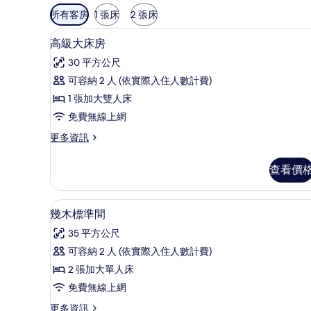
可
所有客房
1 張床
2 張床
用
高級大床房 | 迷你吧、書桌、
顯
的
4
高級大床房
示
客
30 平方公尺
房
高
可容納 2 人 (依實際入住人數計費)
篩
級
1 張加大雙人床
選
大
條
免費無線上網
床
件
更
更多資訊
房
多
的
高
查看價
級
所
大
有
床
幾木標準間 | 迷你吧、書桌、
顯
4
房
幾木標準間
相
示
的
片
35 平方公尺
詳
幾
情
可容納 2 人 (依實際入住人數計費)
木
2 張加大單人床
標
免費無線上網
準
更
更多資訊