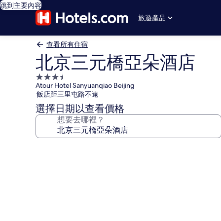
跳到主要內容
旅遊產品
查看所有住宿
北京三元橋亞朵酒店
3.5
Atour Hotel Sanyuanqiao Beijing
星
飯店距三里屯路不遠
級
選擇日期以查看價格
住
想要去哪裡？
宿
北
京
三
元
橋