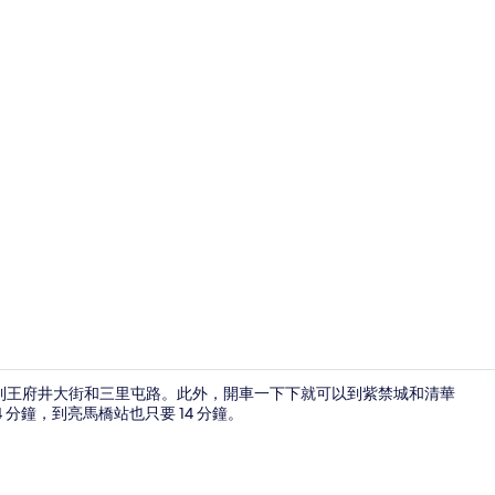
住宿正面 (夜
以到王府井大街和三里屯路。此外，開車一下下就可以到紫禁城和清華
分鐘，到亮馬橋站也只要 14 分鐘。
圖書館