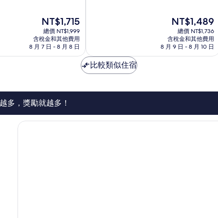
滿
分
現
現
NT$1,715
NT$1,489
10
在
在
分，
總價 NT$1,999
總價 NT$1,736
價
價
太
含稅金和其他費用
含稅金和其他費用
格
格
8 月 7 日 - 8 月 8 日
8 月 9 日 - 8 月 10 日
棒
為
為
了，
NT$1,715
NT$1,489
比較類似住宿
149
則
評
論
越多，獎勵就越多！