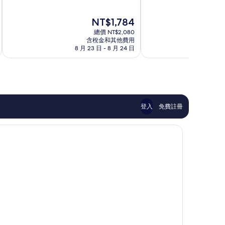
滿
滿
IHG
京
分
分
旗
市
現
NT$1,784
10
10
下
中
在
分，
分，
飯
總價 NT$2,080
心
價
太
好
含稅金和其他費用
店
格
8 月 23 日 - 8 月 24 日
8 月
棒
極
朝
為
了，
了，
陽
NT$1,784
561
168
則
則
評
評
論
論
登入
免費註冊