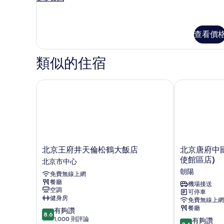
間
多
的
幾
木
所
標
查看價
有
準
間
相
類似的住宿
的
片
詳
情
北京王府井天倫松鶴大飯店
北京唐府中國
北
北
北京王府井天倫松鶴大飯店
北京唐府中
京
京
使館區店)
北京市中心
王
唐
朝陽
免費無線上網
府
府
餐廳
井
中
機場接送
空調
可停車
天
國
健身房
免費無線上網
倫
文
餐廳
8.6
有夠讚
松
化
8.6
分，
1,000 則評論
8.6
鶴
精
有夠讚