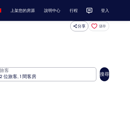
上架您的房源
說明中心
行程
登入
分享
儲存
旅客
搜尋