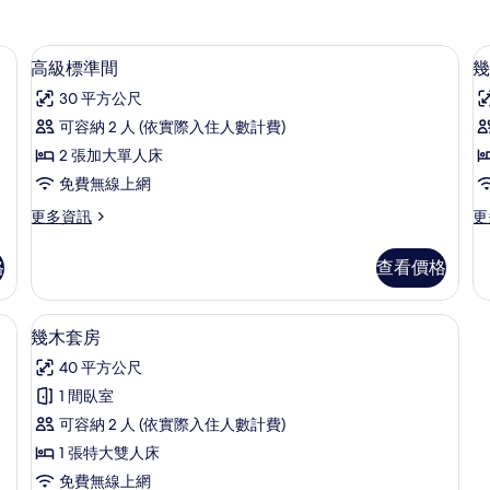
遮光布/窗簾、熨斗/熨衣板
高級標準間 | 迷你吧、書桌、遮光布/
顯
3
高級標準間
幾
示
30 平方公尺
高
可容納 2 人 (依實際入住人數計費)
級
2 張加大單人床
標
免費無線上網
準
更
更
更多資訊
更
間
多
多
的
高
幾
格
查看價格
級
木
所
標
大
有
準
床
遮光布/窗簾、熨斗/熨衣板
幾木套房 | 迷你吧、書桌、遮光布/窗
顯
4
間
房
幾木套房
相
示
的
的
片
40 平方公尺
詳
詳
幾
情
情
1 間臥室
木
可容納 2 人 (依實際入住人數計費)
套
1 張特大雙人床
房
免費無線上網