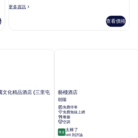
的
更
更多資訊
所
多
有
幾
格
查看價格
木
相
套
片
房
的
詳
情
文化精品酒店 (三里屯使館區店)
藝棧酒店
藝
國文化精品酒店 (三里屯
藝棧酒店
棧
朝陽
酒
免費停車
店
免費無線上網
朝
餐廳
陽
空調
9.2
太棒了
9.2
分，
149 則評論