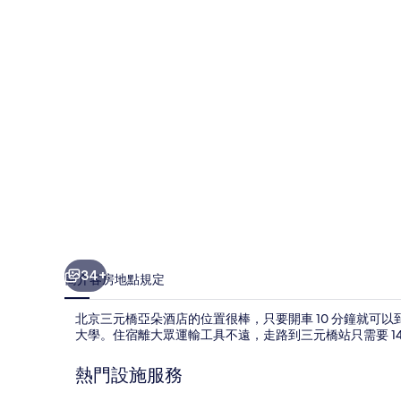
亞
朵
酒
店
的
相
片
集
34+
簡介
客房
地點
規定
北京三元橋亞朵酒店的位置很棒，只要開車 10 分鐘就可
大學。住宿離大眾運輸工具不遠，走路到三元橋站只需要 14 
熱門設施服務