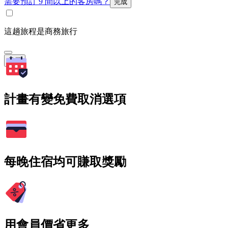
需要預訂 9 間以上的客房嗎？
完成
這趟旅程是商務旅行
搜尋
計畫有變免費取消選項
每晚住宿均可賺取獎勵
用會員價省更多