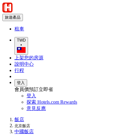
旅遊產品
租車
TWD
•
上架您的房源
說明中心
行程
登入
會員價預訂立即省
登入
探索 Hotels.com Rewards
意見反應
飯店
北京飯店
中國飯店