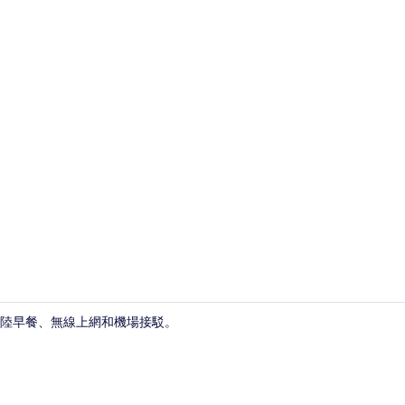
陽台
陸早餐、無線上網和機場接駁。
接待櫃台