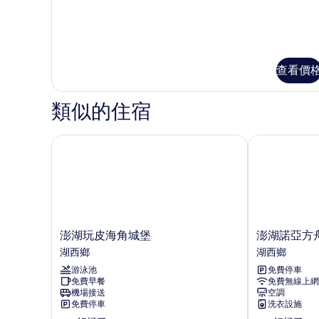
查看價
類似的住宿
澎湖玩皮海角城堡
澎湖諾亞方舟
澎
澎
澎湖玩皮海角城堡
澎湖諾亞方
湖
湖
湖西鄉
湖西鄉
玩
諾
游泳池
免費停車
皮
亞
免費早餐
免費無線上網
海
方
機場接送
空調
角
舟
免費停車
洗衣設施
城
民