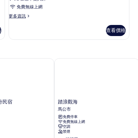
免費無線上網
更
更多資訊
多
四
格
查看價格
人
房
的
詳
情
民宿
踏浪觀海
踏
舟民宿
踏浪觀海
浪
馬公市
觀
免費停車
海
免費無線上網
馬
空調
公
禁煙
市