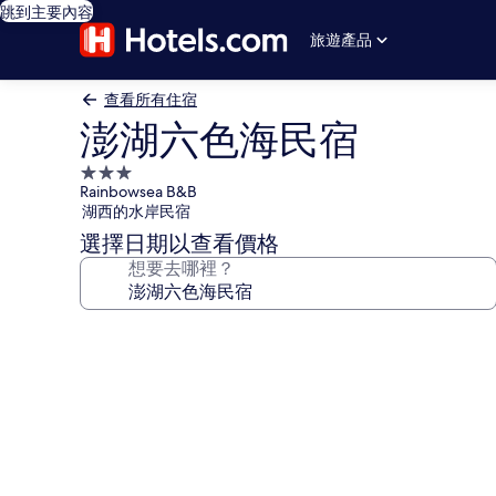
跳到主要內容
旅遊產品
查看所有住宿
澎湖六色海民宿
3.0
Rainbowsea B&B
星
湖西的水岸民宿
級
選擇日期以查看價格
住
想要去哪裡？
宿
澎
湖
六
色
海