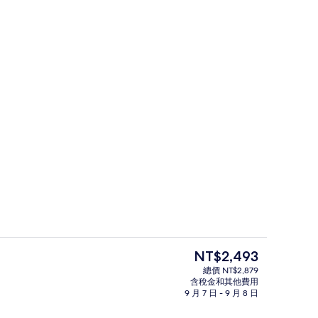
住宿一隅
目
NT$2,493
前
總價 NT$2,879
的
含稅金和其他費用
電冰箱
價
9 月 7 日 - 9 月 8 日
格
是