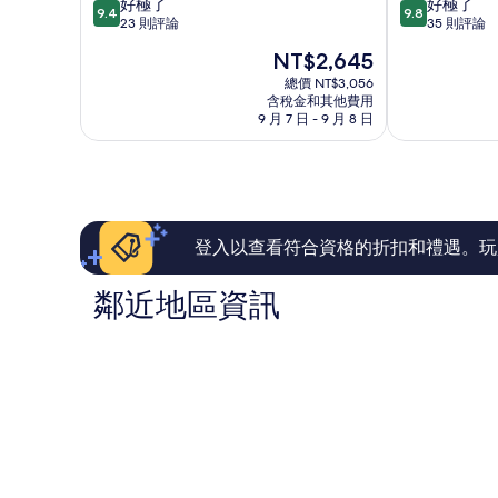
9.4
9.8
好極了
好極了
堡
宿
9.4
9.8
分，
分，
23 則評論
35 則評論
湖
湖
滿
滿
西
西
現
NT$2,645
分
分
鄉
鄉
在
10
10
總價 NT$3,056
價
含稅金和其他費用
分，
分，
格
9 月 7 日 - 9 月 8 日
好
好
為
極
極
NT$2,645
了，
了，
23
35
則
則
評
評
論
論
登入以查看符合資格的折扣和禮遇。玩
鄰近地區資訊