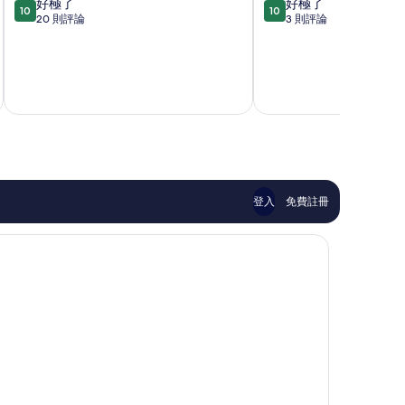
10.0
10.0
好極了
好極了
鄉
市
10
10
分，
分，
20 則評論
3 則評論
滿
滿
分
分
10
10
分，
分，
8 月
好
好
極
極
了，
了，
20
3
則
則
評
評
論
論
登入
免費註冊