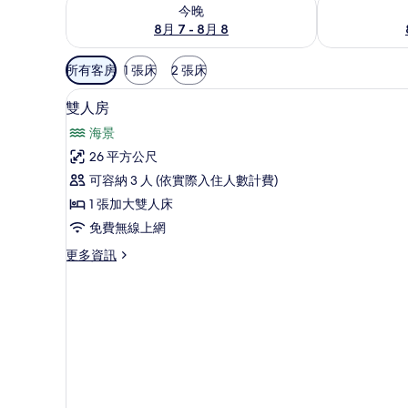
查看今晚 (8月 7 - 8月 8) 的供應情況
查看明天 (8月 
今晚
8月 7 - 8月 8
可
所有客房
1 張床
2 張床
用
雙人房 | 書桌、折疊床/加床
顯
的
6
雙人房
示
客
海景
房
雙
26 平方公尺
篩
人
可容納 3 人 (依實際入住人數計費)
選
房
條
1 張加大雙人床
的
件
免費無線上網
所
更
更多資訊
有
多
相
雙
人
片
房
的
詳
情