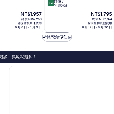
9.6
好極了
9.6
分，
34 則評論
滿
現
現
NT$1,957
NT$1,795
分
在
在
10
總價 NT$2,260
總價 NT$2,074
價
價
含稅金和其他費用
含稅金和其他費用
分，
格
格
8 月 8 日 - 8 月 9 日
8 月 19 日 - 8 月 20 日
好
為
為
極
NT$1,957
NT$1,795
比較類似住宿
了，
34
則
評
論
越多，獎勵就越多！