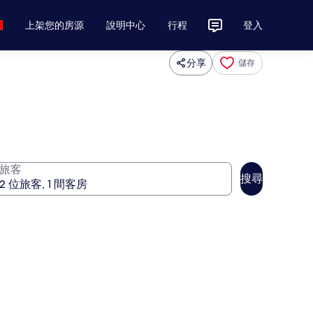
上架您的房源
說明中心
行程
登入
分享
儲存
旅客
搜尋