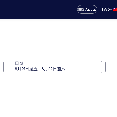
•
開啟 App
TWD
日期