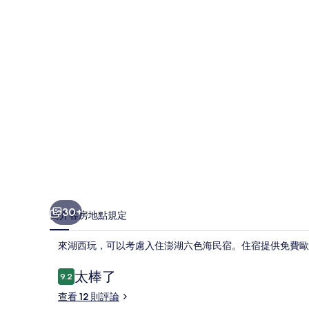
民
宿
的
相
片
集
30+
簡介
客房
地點
規定
來湖西玩，可以考慮入住澎湖六色海民宿。住宿提供免費歐
評
太棒了
9.2
9.2 分，滿分 10 分，
論
查看 12 則評論