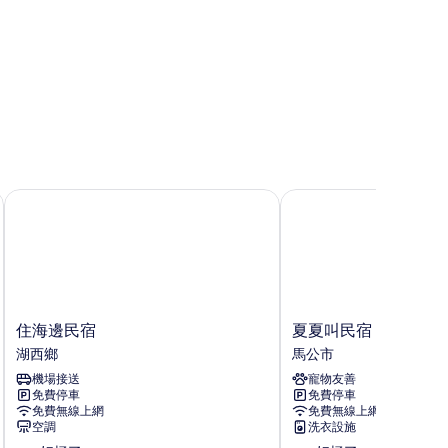
住海邊民宿
夏夏叫民宿
住
夏
住海邊民宿
夏夏叫民宿
海
夏
湖西鄉
馬公市
邊
叫
機場接送
寵物友善
民
民
免費停車
免費停車
宿
宿
免費無線上網
免費無線上網
湖
馬
空調
洗衣設施
西
公