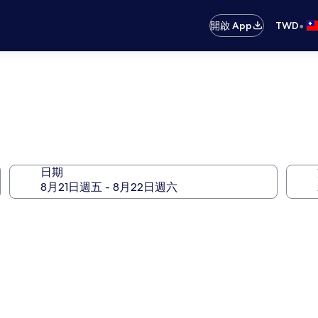
•
開啟 App
TWD
日期