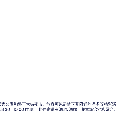
舒適雙人房 
丁國家公園和墾丁大街夜市。旅客可以盡情享受附近的浮潛等精彩活
30 - 10:00 供應)。此住宿還有酒吧/酒廊、兒童游泳池和露台。
舒適雙人房 