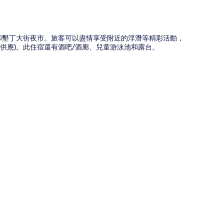
園和墾丁大街夜市。旅客可以盡情享受附近的浮潛等精彩活動，
:00 供應)。此住宿還有酒吧/酒廊、兒童游泳池和露台。