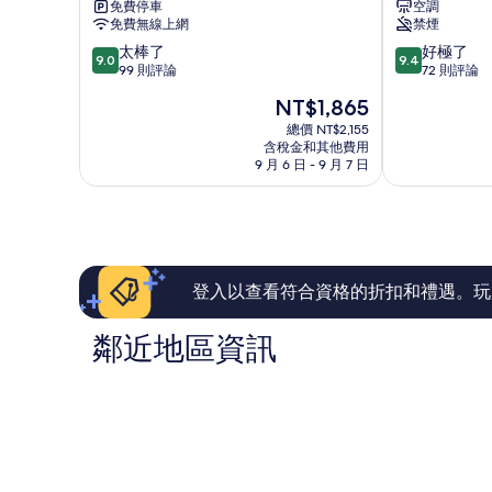
免費停車
空調
灘
鑾
免費無線上網
禁煙
文
里
9.0
9.4
太棒了
好極了
旅
9.0
9.4
分，
分，
99 則評論
72 則評論
鵝
滿
滿
鑾
現
NT$1,865
分
分
里
在
10
10
總價 NT$2,155
價
含稅金和其他費用
分，
分，
格
9 月 6 日 - 9 月 7 日
太
好
為
棒
極
NT$1,865
了，
了，
99
72
則
則
評
評
論
論
登入以查看符合資格的折扣和禮遇。玩
鄰近地區資訊