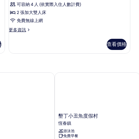
家
情
可容納 4 人 (依實際入住人數計費)
庭
2 張加大雙人床
四
免費無線上網
人
更
更多資訊
房
多
的
家
格
查看價格
庭
所
四
有
人
房
相
的
片
詳
墾丁小丑魚度假村
情
墾
墾丁小丑魚度假村
丁
恆春鎮
小
游泳池
丑
免費早餐
魚