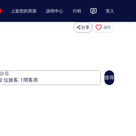
上架您的房源
說明中心
行程
登入
分享
儲存
旅客
搜尋