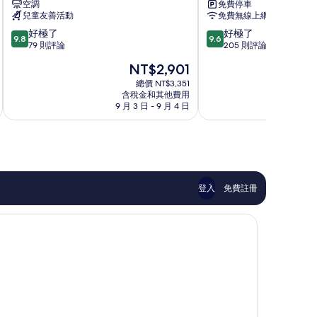
空調
免費停車
春
墅
兒童友善活動
免費無線上網
鎮
墾
9.8
9.6
好極了
好極了
丁
9.8
9.6
分，
分，
79 則評論
205 則評論
滿
滿
現
NT$2,901
分
分
在
10
10
總價 NT$3,351
價
含稅金和其他費用
分，
分，
格
9 月 3 日 - 9 月 4 日
8 月
好
好
為
極
極
NT$2,901
了，
了，
79
205
則
則
評
評
論
論
登入
免費註冊