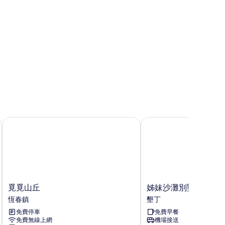
覓覓山丘
姊妹沙灘別墅
覓
姊
覓覓山丘
姊妹沙灘別墅
覓
妹
恆春鎮
墾丁
山
沙
免費停車
免費早餐
丘
灘
免費無線上網
機場接送
恆
別