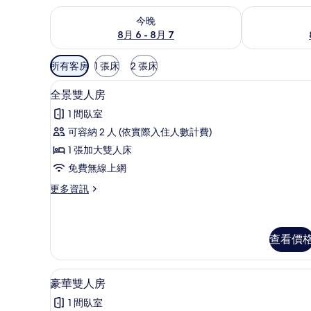
查看今晚 (8月 6 - 8月 7) 的供應情況
查看明天 (8月 
今晚
8月 6 - 8月 7
可
所有客房
1 張床
2 張床
用
高級寢具、羽絨被、客房內保
顯
的
7
全景雙人房
示
客
1 間臥室
房
全
可容納 2 人 (依實際入住人數計費)
篩
景
1 張加大雙人床
選
雙
條
免費無線上網
人
件
更
更多資訊
房
多
的
全
景
所
雙
查看價
有
人
房
相
豪華雙人房 | 高級寢具、羽絨
顯
的
8
豪華雙人房
片
詳
示
情
1 間臥室