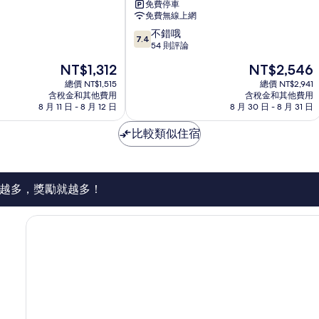
免費停車
度
免費無線上網
假
7.4
不錯哦
村
7.4
分，
54 則評論
恆
滿
春
現
現
NT$1,312
NT$2,546
分
鎮
在
在
10
總價 NT$1,515
總價 NT$2,941
價
價
含稅金和其他費用
含稅金和其他費用
分，
格
格
8 月 11 日 - 8 月 12 日
8 月 30 日 - 8 月 31 日
不
為
為
錯
NT$1,312
NT$2,546
比較類似住宿
哦，
54
則
評
論
越多，獎勵就越多！