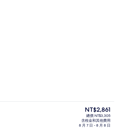
| 高級寢具、羽絨被、客房內保險箱、書桌
接待大廳
目
NT$2,861
前
總價 NT$3,305
的
含稅金和其他費用
| 高級寢具、羽絨被、客房內保險箱、書桌
高級寢具、羽絨被、客房內保險箱、書
價
8 月 7 日 - 8 月 8 日
格
是