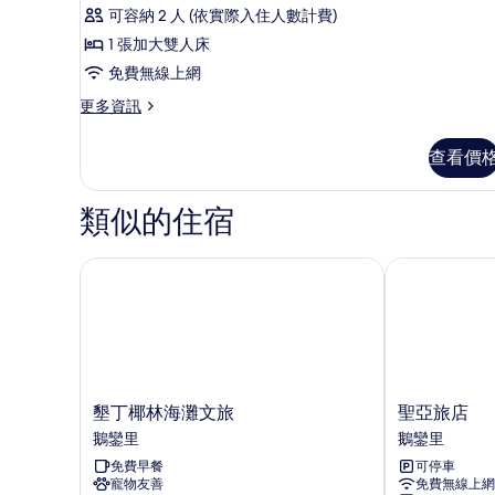
豪
可容納 2 人 (依實際入住人數計費)
華
1 張加大雙人床
雙
免費無線上網
人
更
更多資訊
房
多
的
豪
查看價
華
所
雙
有
人
類似的住宿
房
相
的
片
詳
墾丁椰林海灘文旅
聖亞旅店
情
墾
聖
墾丁椰林海灘文旅
聖亞旅店
丁
亞
鵝鑾里
鵝鑾里
椰
旅
免費早餐
可停車
林
店
寵物友善
免費無線上網
海
鵝