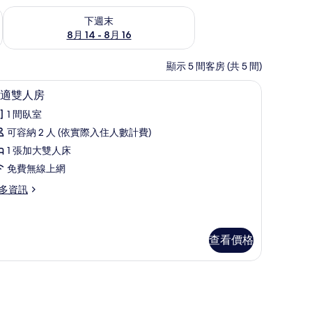
查看下週末 (8月 14 - 8月 16) 的供應情況
下週末
8月 14 - 8月 16
顯示 5 間客房 (共 5 間)
桌
舒適雙人房 | 高級寢具、羽絨被、客房內保險
顯
7
適雙人房
示
1 間臥室
舒
可容納 2 人 (依實際入住人數計費)
適
1 張加大雙人床
雙
免費無線上網
人
多資訊
房
的
所
查看價格
有
相
桌
片