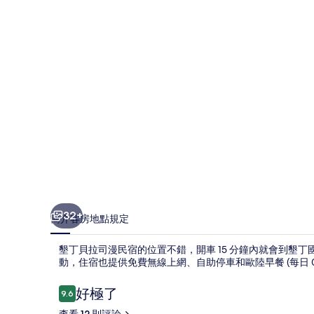
漫
民
宿
的
相
片
集
32+
簡介
客房
地點
規定
墾丁貝拉司漫民宿的位置不錯，開車 15 分鐘內就會到墾
動，住宿也提供免費無線上網、自助停車和歐陸早餐 (每日 08:
評
好極了
9.6
9.6 分，滿分 10 分，
論
查看 12 則評論