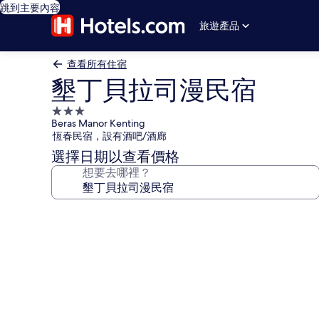
跳到主要內容
旅遊產品
查看所有住宿
墾丁貝拉司漫民宿
3.0
Beras Manor Kenting
星
恆春民宿，設有酒吧/酒廊
級
選擇日期以查看價格
住
想要去哪裡？
宿
墾
丁
貝
拉
司