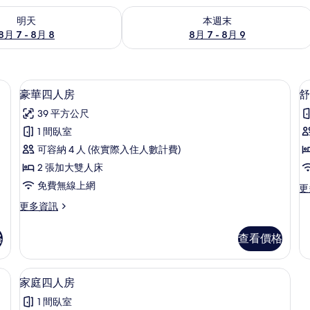
7 - 8月 8) 的供應情況
查看本週末 (8月 7 - 8月 9) 的供應情況
明天
本週末
8月 7 - 8月 8
8月 7 - 8月 9
險箱、書桌
高級寢具、羽絨被、客房內保險箱、書
顯
7
豪華四人房
舒
示
39 平方公尺
豪
1 間臥室
華
可容納 4 人 (依實際入住人數計費)
四
2 張加大雙人床
人
免費無線上網
更
更
房
多
更
更多資訊
的
舒
多
適
所
豪
雙
格
查看價格
華
有
人
四
房
相
人
被、客房內保險箱、書桌
高級寢具、羽絨被、客房內保險箱、書
顯
的
7
房
家庭四人房
片
詳
示
的
情
1 間臥室
詳