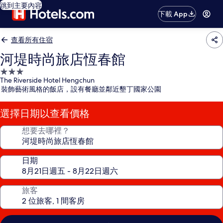
跳到主要內容
下載 App
查看所有住宿
河堤時尚旅店恆春館
3.0
The Riverside Hotel Hengchun
星
裝飾藝術風格的飯店，設有餐廳並鄰近墾丁國家公園
級
住
選擇日期以查看價格
宿
想要去哪裡？
日期
旅客