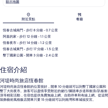
顯示地圖
地圖
附近景點
餐廳
恆春古城南門
- 步行 8 分鐘
- 0.7 公里
阿嘉的家
- 步行 12 分鐘
- 1.1 公里
恆春夜市
- 步行 14 分鐘
- 1.2 公里
恆春古城東門
- 步行 17 分鐘
- 1.5 公里
墾丁國家公園
- 開車 3 分鐘
- 2.4 公里
住宿介紹
河堤時尚旅店恆春館
河堤時尚旅店恆春館的位置很好，開車 10 分鐘就可以到墾丁國家公園和
墾丁大街夜市。旅客可以盡情享受附近的健行/腳踏車步道和衝浪/趴板衝
浪等精彩活動，住宿也提供免費無線上網、自助停車和有線上網。從這間
裝飾藝術風格飯店開車只要 15 分鐘就可以到南灣和車城福安宮。