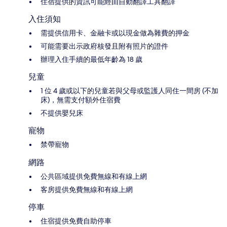
住宿提供的資訊可能經由自動翻譯工具翻譯
入住須知
需提供信用卡、金融卡或以現金做為雜費的押金
可能需要出示政府核發且附有照片的證件
辦理入住手續的最低年齡為 18 歲
兒童
1 位 4 歲或以下的兒童若與父母或監護人同住一間房 (不加
床)，無需支付額外住宿費
不提供嬰兒床
寵物
禁帶寵物
網路
公共區域提供免費無線和有線上網
客房提供免費無線和有線上網
停車
住宿提供免費自助停車