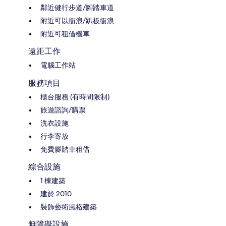
鄰近健行步道/腳踏車道
附近可以衝浪/趴板衝浪
附近可租借機車
遠距工作
電腦工作站
服務項目
櫃台服務 (有時間限制)
旅遊諮詢/購票
洗衣設施
行李寄放
免費腳踏車租借
綜合設施
1 棟建築
建於 2010
裝飾藝術風格建築
無障礙設施