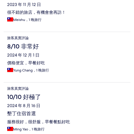
2023 年 11 月 12 日
很不錯的旅店，有機會會再訪！
Meishu，1 晚旅行
旅客真實評論
8/10 非常好
2024 年 12 月 1 日
價格便宜，早餐好吃
Yung Chang，1 晚旅行
旅客真實評論
10/10 好極了
2024 年 8 月 16 日
墾丁住宿首選
服務很好，很舒服，早餐餐點好吃
Ming Yao，1 晚旅行