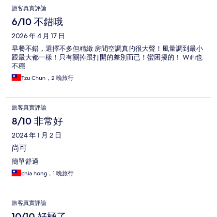
旅客真實評論
6/10 不錯哦
2026 年 4 月 17 日
早餐不錯，選擇不多但精緻 房間空調真的很大聲！風量調到最小
跟最大都一樣！只有關掉跟打開的差別而已！蠻困擾的！ WiFi也
不穩
Tzu Chun，2 晚旅行
旅客真實評論
8/10 非常好
2024 年 1 月 2 日
尚可
簡單舒適
chia hong，1 晚旅行
旅客真實評論
10/10 好極了