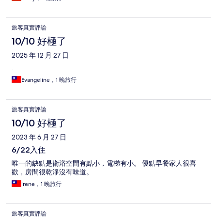
旅客真實評論
10/10 好極了
2025 年 12 月 27 日
.
Evangeline，1 晚旅行
旅客真實評論
10/10 好極了
2023 年 6 月 27 日
6/22入住
唯一的缺點是衛浴空間有點小，電梯有小。 優點早餐家人很喜
歡，房間很乾淨沒有味道。
irene，1 晚旅行
旅客真實評論