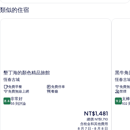
家
相
庭
類似的住宿
房
片
的
墾丁海的顏色精品旅館
黑牛角旅
詳
情
墾
黑
墾丁海的顏色精品旅館
黑牛角
丁
牛
恆春古城
恆春古
海
角
免費早餐
免費停車
免費無
的
旅
免費無線上網
餐廳
禁煙
顏
店
色
恆
8.4
9.2
非常好
太棒
8.4
9.2
精
春
分，
分，
55 則評論
102
品
古
滿
滿
現
NT$1,481
旅
城
分
分
在
館
10
10
總價 NT$1,710
價
恆
含稅金和其他費用
分，
分，
格
8 月 7 日 - 8 月 8 日
春
非
太