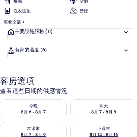
餐廳
空調
洗衣設施
禁煙
查看全部
主要設施服務
(11)
有家的溫度
(6)
客房選項
查看這些日期的供應情況
查看今晚 (8月 6 - 8月 7) 的供應情況
查看明天 (8月 7 - 8月 8) 的
今晚
明天
8月 6 - 8月 7
8月 7 - 8月 8
查看本週末 (8月 7 - 8月 9) 的供應情況
查看下週末 (8月 14 - 8月 16)
本週末
下週末
8月 7 - 8月 9
8月 14 - 8月 16