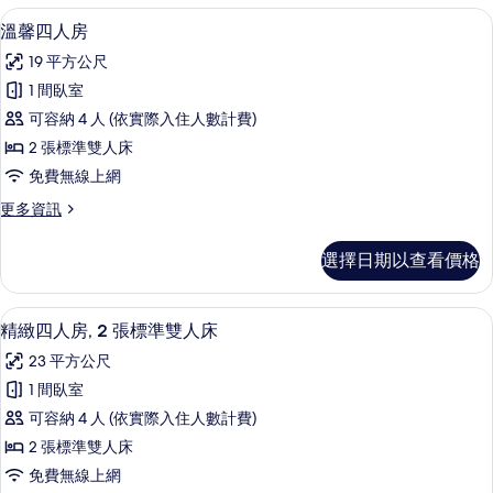
床
房,
羽絨被、書桌、遮光布/窗簾、免費無
顯
5
2
的
溫馨四人房
示
張
所
19 平方公尺
單
溫
有
人
1 間臥室
馨
床
相
可容納 4 人 (依實際入住人數計費)
的
四
片
詳
2 張標準雙人床
人
情
免費無線上網
房
更
更多資訊
的
多
所
溫
選擇日期以查看價格
馨
有
四
相
人
精緻四人房, 2 張標準雙人床 | 羽絨
顯
5
房
精緻四人房, 2 張標準雙人床
片
示
的
23 平方公尺
詳
精
情
1 間臥室
緻
可容納 4 人 (依實際入住人數計費)
四
2 張標準雙人床
人
免費無線上網
房,