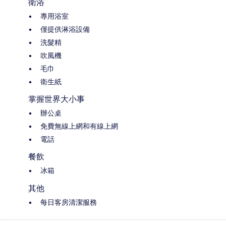
衛浴
專用浴室
僅提供淋浴設備
洗髮精
吹風機
毛巾
衛生紙
掌握世界大小事
辦公桌
免費無線上網和有線上網
電話
餐飲
冰箱
其他
每日客房清潔服務