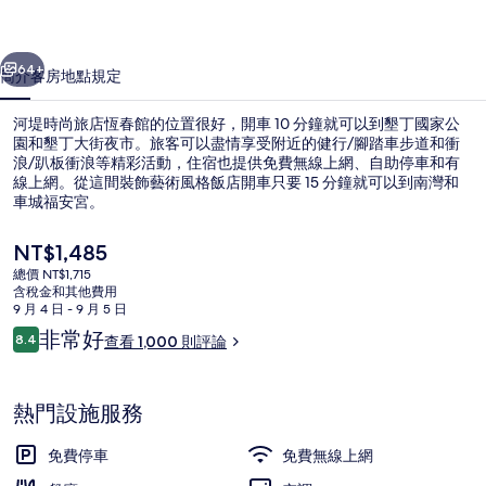
恆
一個
下一個
春
64+
簡介
客房
地點
規定
館
河堤時尚旅店恆春館的位置很好，開車 10 分鐘就可以到墾丁國家公
的
園和墾丁大街夜市。旅客可以盡情享受附近的健行/腳踏車步道和衝
浪/趴板衝浪等精彩活動，住宿也提供免費無線上網、自助停車和有
相
線上網。從這間裝飾藝術風格飯店開車只要 15 分鐘就可以到南灣和
片
車城福安宮。
集
目
NT$1,485
前
總價 NT$1,715
的
含稅金和其他費用
住宿一隅
價
9 月 4 日 - 9 月 5 日
格
評
非常好
8.4
查看 1,000 則評論
是
8.4 分，滿分 10 分，
論
NT$1,485
熱門設施服務
免費停車
免費無線上網