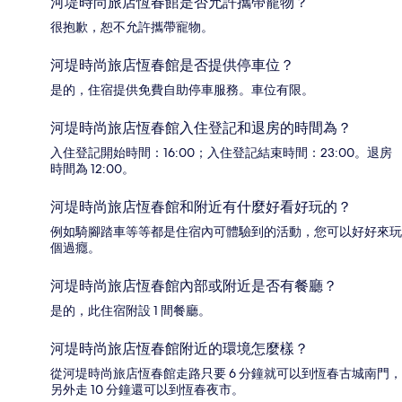
河堤時尚旅店恆春館是否允許攜帶寵物？
很抱歉，恕不允許攜帶寵物。
河堤時尚旅店恆春館是否提供停車位？
是的，住宿提供免費自助停車服務。車位有限。
河堤時尚旅店恆春館入住登記和退房的時間為？
入住登記開始時間：16:00；入住登記結束時間：23:00。退房
時間為 12:00。
河堤時尚旅店恆春館和附近有什麼好看好玩的？
例如騎腳踏車等等都是住宿內可體驗到的活動，您可以好好來玩
個過癮。
河堤時尚旅店恆春館內部或附近是否有餐廳？
是的，此住宿附設 1 間餐廳。
河堤時尚旅店恆春館附近的環境怎麼樣？
從河堤時尚旅店恆春館走路只要 6 分鐘就可以到恆春古城南門，
另外走 10 分鐘還可以到恆春夜市。