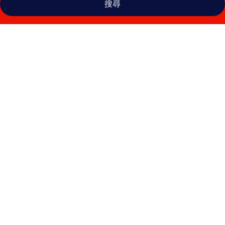
搜尋
河
堤
時
尚
旅
店