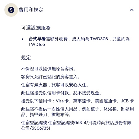
費用和規定
可選設施服務
台式早餐
需額外收費，成人約為 TWD308，兒童約為
TWD165
規定
不保證可以提供無噪音客房。
客房只允許已登記的房客進入。
住宿有滅火器，旅客可以安心入住。
此住宿接受以信用卡付款。恕不接受現金。
接受以下信用卡：Visa 卡、萬事達卡、美國運通卡、JCB 卡
此住宿不提供一次性個人用品，例如梳子、沐浴棉、刮鬍用
品、指甲銼刀、擦鞋布等。
住宿登記編號 住宿登記編號063-4/河堤時尚旅店股份有限
公司/53067351