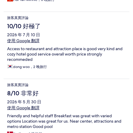
旅客真實評論
10/10 好極了
2026 年 7 月 10 日
使用 Google 翻譯
Access to restaurant and attraction place is good very kind and
cozy hotel good service overall worth price strongly
recommeded
dong woo，2 晚旅行
旅客真實評論
8/10 非常好
2026 年 5 月 30 日
使用 Google 翻譯
Friendly and helpful staff Breakfast was great with varied
options Location was great for us. Near center, attractions and
metro station Good pool