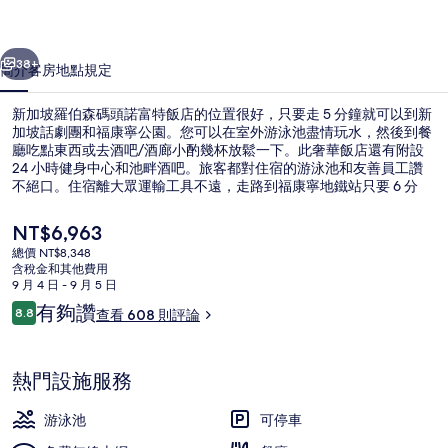
碼
一個
下一個
頭
38+
簡介
客房
地點
規定
諾
新加坡羅伯森碼頭諾富特飯店的位置很好，只要走 5 分鐘就可以到新
富
加坡話劇團和福康寧公園。您可以在室外游泳池盡情玩水，然後到餐
廳吃點東西或去酒吧/酒廊小酌幾杯放鬆一下。此奢華飯店還有附設
特
24 小時健身中心和池畔酒吧。旅客都對住宿的游泳池和友善員工讚
飯
不絕口。住宿離大眾運輸工具不遠，走路到福康寧地鐵站只要 6 分
鐘，到克拉碼頭站也只要 11 分鐘。
店
目
NT$6,963
前
的
總價 NT$8,348
的
含稅金和其他費用
室外游泳池
相
價
9 月 4 日 - 9 月 5 日
格
評
有夠讚
片
8.8
查看 608 則評論
是
8.8 分，滿分 10 分，
論
NT$6,963
集
熱門設施服務
游泳池
可停車