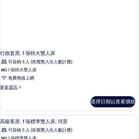
人
床
的
詳
情
行政套房, 1 張特大雙人床
可容納 3 人 (依實際入住人數計費)
1 張特大雙人床
免費無線上網
更
更多資訊
多
行
選擇日期以查看價格
政
套
房,
免費迷你吧、客房內保險箱、書桌、熨
顯
1
1
高級客房, 1 張標準雙人床, 河景
示
張
可容納 3 人 (依實際入住人數計費)
特
高
大
1 張標準雙人床