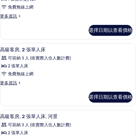
級
雙
免費無線上網
人
客
床
更
更多資訊
房,
的
多
詳
1
高
選擇日期以查看價格
情
級
張
客
標
房,
高級客房, 2 張單人床 | 免費迷你吧
顯
1
1
準
高級客房, 2 張單人床
示
張
雙
可容納 3 人 (依實際入住人數計費)
標
高
人
準
2 張單人床
級
雙
床,
免費無線上網
人
客
河
床,
更
更多資訊
房,
河
多
景
景
2
高
的
選擇日期以查看價格
的
級
張
詳
所
客
單
情
房,
有
高級客房, 2 張單人床, 河景 | 免
顯
1
2
人
高級客房, 2 張單人床, 河景
相
示
張
床
可容納 3 人 (依實際入住人數計費)
單
片
高
的
人
2 張單人床