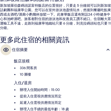
新加坡羅伯森碼頭諾富特飯店的位置很好，只要走 5 分鐘就可以到新加坡
話劇團和福康寧公園。您可以在室外游泳池盡情玩水，然後到餐廳吃點東
西或去酒吧/酒廊小酌幾杯放鬆一下。此奢華飯店還有附設24 小時健身中
心和池畔酒吧。旅客都對住宿的游泳池和友善員工讚不絕口。住宿離大眾
運輸工具不遠，走路到福康寧地鐵站只要 6 分鐘，到克拉碼頭站也只要 11
分鐘。
更多此住宿的相關資訊
住宿摘要
飯店規模
336 間客房
10 層樓
入住/退房
辦理入住開始時間：15:00
提前入住需視供應情況而定
延遲入住需視供應情況而定
辦理入住手續的最低年齡：18 歲