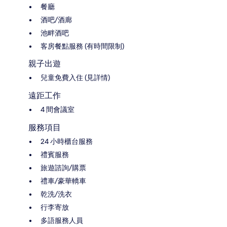
餐廳
酒吧/酒廊
池畔酒吧
客房餐點服務 (有時間限制)
親子出遊
兒童免費入住 (見詳情)
遠距工作
4 間會議室
服務項目
24 小時櫃台服務
禮賓服務
旅遊諮詢/購票
禮車/豪華轎車
乾洗/洗衣
行李寄放
多語服務人員