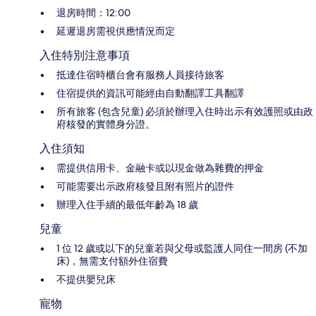
退房時間：12:00
延遲退房需視供應情況而定
入住特別注意事項
抵達住宿時櫃台會有服務人員接待旅客
住宿提供的資訊可能經由自動翻譯工具翻譯
所有旅客 (包含兒童) 必須於辦理入住時出示有效護照或由政
府核發的實體身分證。
入住須知
需提供信用卡、金融卡或以現金做為雜費的押金
可能需要出示政府核發且附有照片的證件
辦理入住手續的最低年齡為 18 歲
兒童
1 位 12 歲或以下的兒童若與父母或監護人同住一間房 (不加
床)，無需支付額外住宿費
不提供嬰兒床
寵物