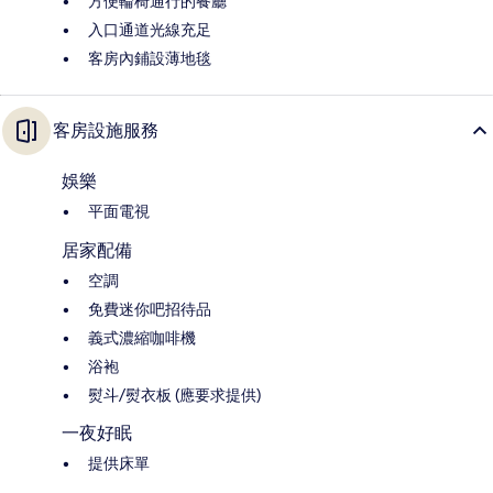
方便輪椅通行的餐廳
入口通道光線充足
客房內鋪設薄地毯
客房設施服務
娛樂
平面電視
居家配備
空調
免費迷你吧招待品
義式濃縮咖啡機
浴袍
熨斗/熨衣板 (應要求提供)
一夜好眠
提供床單