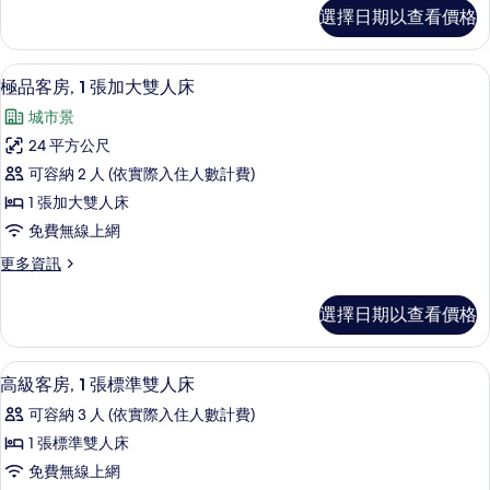
有
頂
選擇日期以查看價格
級
相
客
片
房
極品客房, 1 張加大雙人床 | 免費迷
顯
3
的
極品客房, 1 張加大雙人床
示
詳
城市景
情
極
24 平方公尺
品
可容納 2 人 (依實際入住人數計費)
客
1 張加大雙人床
房,
免費無線上網
1
更
更多資訊
張
多
加
極
選擇日期以查看價格
品
大
客
雙
房,
免費迷你吧、客房內保險箱、書桌、熨
顯
2
1
人
高級客房, 1 張標準雙人床
示
張
床
可容納 3 人 (依實際入住人數計費)
加
高
的
大
1 張標準雙人床
級
雙
所
免費無線上網
人
客