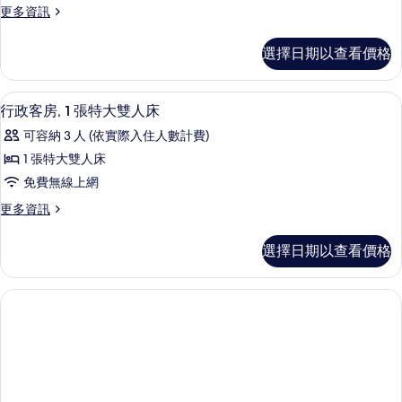
有
床
更
更多資訊
房,
的
多
相
詳
1
高
片
選擇日期以查看價格
情
級
張
客
標
房,
行政客房, 1 張特大雙人床 | 免費迷
顯
2
1
準
行政客房, 1 張特大雙人床
示
張
雙
可容納 3 人 (依實際入住人數計費)
標
行
人
準
1 張特大雙人床
政
雙
床
免費無線上網
人
客
的
床
更
更多資訊
房,
的
多
所
詳
1
行
有
選擇日期以查看價格
情
政
張
相
客
特
房,
片
1
大
張
雙
特
人
大
雙
床
人
床