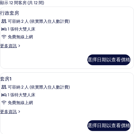
的
顯示 12 間客房 (共 12 間)
客
免費迷你吧、客房內保險箱、書桌、熨
顯
5
行政套房
房
示
篩
可容納 2 人 (依實際入住人數計費)
行
選
1 張特大雙人床
政
條
免費無線上網
套
件
更
更多資訊
房
多
的
行
選擇日期以查看價格
政
所
套
有
房
免費迷你吧、客房內保險箱、書桌、熨
顯
6
的
套房1
相
示
詳
片
可容納 2 人 (依實際入住人數計費)
情
套
1 張特大雙人床
房
免費無線上網
1
更
更多資訊
的
多
所
套
選擇日期以查看價格
房
有
1