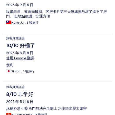
2025 年 9 月 5 日
設備老舊、蓮蓬頭破損、客房卡片第三天無緣無故壞了進不了房
門。 但地點很讚，交通方便
Hung-Ju，3 晚旅行
旅客真實評論
10/10 好極了
2025 年 8 月 8 日
使用 Google 翻譯
便利
Simon，1 晚旅行
旅客真實評論
8/10 非常好
2025 年 5 月 8 日
床鋪舒適 但廁所門無法完全關上 水龍頭水壓太厲害
Hui Yan Minnie，3 晚旅行