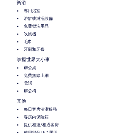
衛浴
專用浴室
浴缸或淋浴設備
免費盥洗用品
吹風機
毛巾
牙刷和牙膏
掌握世界大小事
辦公桌
免費無線上網
電話
辦公椅
其他
每日客房清潔服務
客房內保險箱
提供相連/相通客房
使用部分 LED 照明