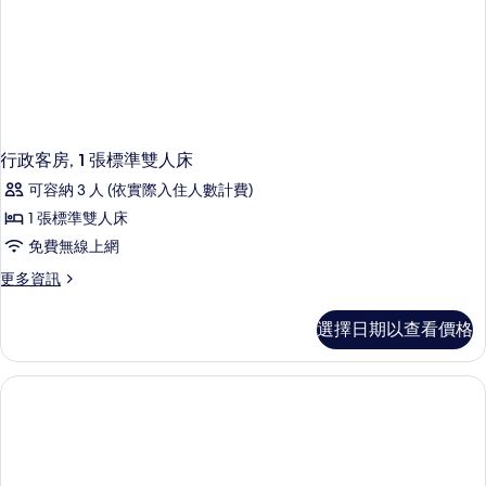
的
的
所
詳
有
情
相
片
行政客房, 1 張標準雙人床
可容納 3 人 (依實際入住人數計費)
1 張標準雙人床
免費無線上網
更
更多資訊
多
行
選擇日期以查看價格
政
客
房,
1
張
標
準
雙