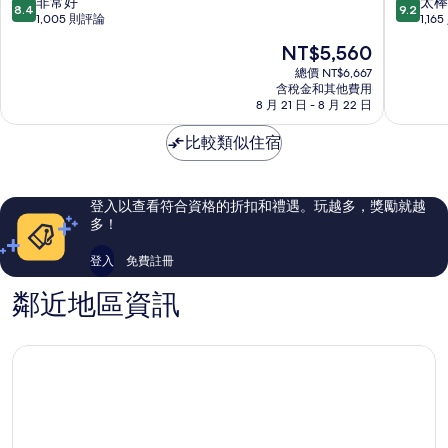
喜
碼
8.4
9.2
非常好
太棒
8.4
9.2
來
頭
分，
分，
1,005 則評論
1,16
登
智
滿
滿
現
NT$5,560
福
選
分
分
在
朋
假
10
10
總價 NT$6,667
價
飯
含稅金和其他費用
日
分，
分，
格
8 月 21 日 - 8 月 22 日
店
飯
非
太
為
新
店
常
棒
NT$5,560
比較類似住宿
加
IHG
好，
了，
坡
旗
1,005
1,165
河
下
則
則
飯
評
評
登入以查看符合資格的折扣和禮遇。玩越多，獎勵就越
店
論
論
多！
新
加
登入
免費註冊
坡
市
鄰近地區資訊
中
心