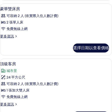
相
的
免費迷你吧、客房內保險箱、書桌、熨
顯
6
詳
片
豪華雙床房
示
情
可容納 2 人 (依實際入住人數計費)
豪
2 張單人床
華
免費無線上網
雙
更
更多資訊
床
多
房
豪
選擇日期以查看價格
華
的
雙
所
床
頂級客房 | 免費迷你吧、客房內保險箱
顯
2
房
頂級客房
有
示
的
相
城市景
詳
頂
情
片
24 平方公尺
級
可容納 2 人 (依實際入住人數計費)
客
1 張加大雙人床
房
免費無線上網
的
更
更多資訊
所
多