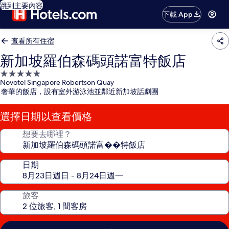
跳到主要內容
下載 App
查看所有住宿
新加坡羅伯森碼頭諾富特飯店
5.0
Novotel Singapore Robertson Quay
星
奢華的飯店，設有室外游泳池並鄰近新加坡話劇團
級
住
選擇日期以查看價格
宿
想要去哪裡？
日期
旅客