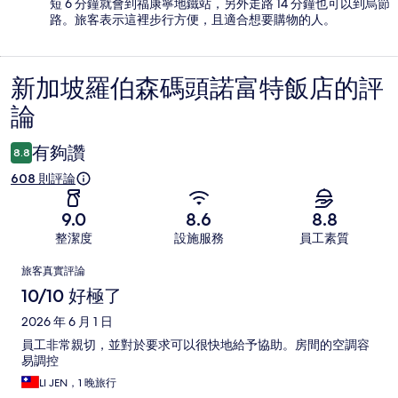
短 6 分鐘就會到福康寧地鐵站，另外走路 14 分鐘也可以到烏節
路。旅客表示這裡步行方便，且適合想要購物的人。
新加坡羅伯森碼頭諾富特飯店的評
評
論
論
有夠讚
8.8
608 則評論
9.0
8.6
8.8
整潔度
設施服務
員工素質
評
旅客真實評論
論
10/10 好極了
2026 年 6 月 1 日
員工非常親切，並對於要求可以很快地給予協助。房間的空調容
易調控
LI JEN，1 晚旅行