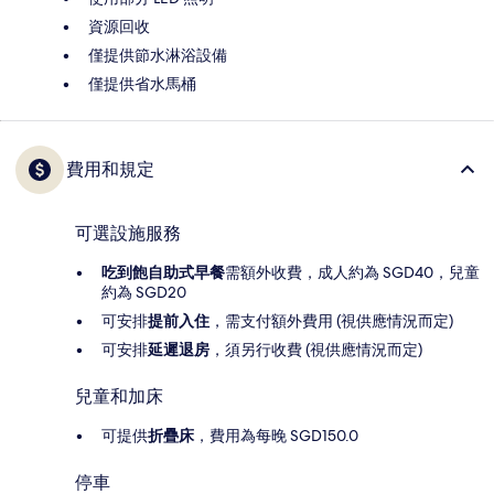
資源回收
僅提供節水淋浴設備
僅提供省水馬桶
費用和規定
可選設施服務
吃到飽自助式早餐
需額外收費，成人約為 SGD40，兒童
約為 SGD20
可安排
提前入住
，需支付額外費用 (視供應情況而定)
可安排
延遲退房
，須另行收費 (視供應情況而定)
兒童和加床
可提供
折疊床
，費用為每晚 SGD150.0
停車