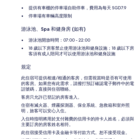
提供有車棚的停車場自助停車，費用為每天 SGD7.9
停車場有車輛高度限制
游泳池、Spa 和健身房 (如有)
游泳池開放時間：07:00 - 22:00
18 歲以下房客禁止使用游泳池和健身設施；18 歲以下房
客須有成人陪同才可以使用游泳池和健身設施
規定
此住宿可提供相連/相通的客房，但需視當時是否有可使用
的客房。如果您有此需求，請撥打預訂確認電子郵件中的電
話號碼，直接與住宿聯絡。
客房只允許已登記的房客進入。
住宿有滅火器、煙霧探測器、保全系統、急救箱和室外照
明，旅客可以安心入住。
入住時指明將用於支付雜費的信用卡的持卡人姓名，必須與
主要訂房的房客姓名相符。
此住宿接受信用卡及金融卡等付款方式。恕不接受現金。