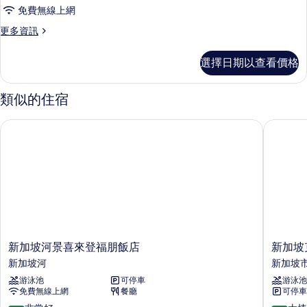
級
床
所
免費無線上網
的
客
有
詳
更
更多資訊
房,
情
多
相
2
高
片
選擇日期以查看價格
級
張
客
單
房,
類似的住宿
2
人
張
床,
新加坡河景喜來登福朋飯店
新加坡克
單
河
人
床,
景
河
的
景
的
所
詳
有
情
相
新
新
新加坡河景喜來登福朋飯店
新加坡
片
加
加
新加坡河
新加坡
坡
坡
游泳池
可停車
游泳池
河
克
免費無線上網
餐廳
可停車
景
拉