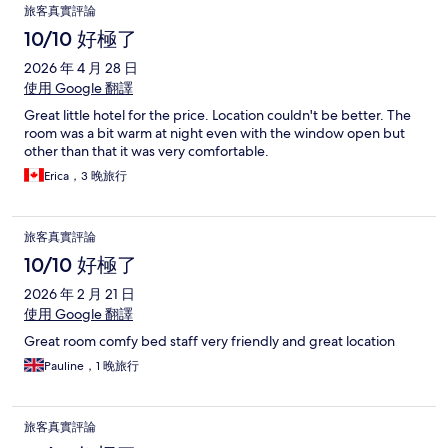
旅客真實評論
10/10 好極了
2026 年 4 月 28 日
使用 Google 翻譯
Great little hotel for the price. Location couldn't be better. The
room was a bit warm at night even with the window open but
other than that it was very comfortable.
Erica，3 晚旅行
旅客真實評論
10/10 好極了
2026 年 2 月 21 日
使用 Google 翻譯
Great room comfy bed staff very friendly and great location
Pauline，1 晚旅行
旅客真實評論