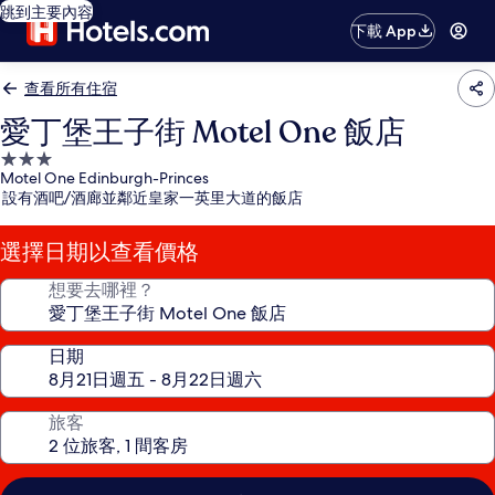
跳到主要內容
下載 App
查看所有住宿
愛丁堡王子街 Motel One 飯店
3.0
Motel One Edinburgh-Princes
星
設有酒吧/酒廊並鄰近皇家一英里大道的飯店
級
住
選擇日期以查看價格
宿
想要去哪裡？
日期
旅客