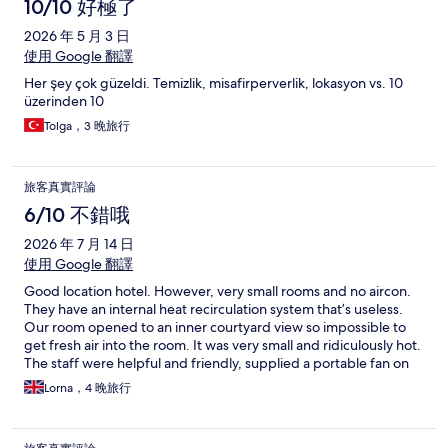
10/10 好極了
2026 年 5 月 3 日
使用 Google 翻譯
Her şey çok güzeldi. Temizlik, misafirperverlik, lokasyon vs. 10
üzerinden 10
Tolga，3 晚旅行
旅客真實評論
6/10 不錯哦
2026 年 7 月 14 日
使用 Google 翻譯
Good location hotel. However, very small rooms and no aircon.
They have an internal heat recirculation system that’s useless.
Our room opened to an inner courtyard view so impossible to
get fresh air into the room. It was very small and ridiculously hot.
The staff were helpful and friendly, supplied a portable fan on
request. However the room was literally a sweat box. Would not
Lorna，4 晚旅行
stay again for this reason. The corridor outside the rooms was
lovely and cool!