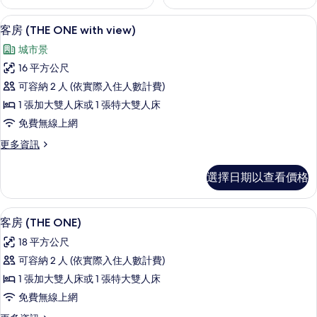
客房 (THE ONE with view) | 
顯
7
客房 (THE ONE with view)
示
城市景
客
16 平方公尺
房
可容納 2 人 (依實際入住人數計費)
(THE
1 張加大雙人床或 1 張特大雙人床
ONE
免費無線上網
with
view)
更
更多資訊
多
的
客
選擇日期以查看價格
所
房
(THE
有
ONE
客房 (THE ONE) | 埃及棉床單、高
顯
相
7
with
客房 (THE ONE)
示
view)
片
18 平方公尺
的
客
詳
可容納 2 人 (依實際入住人數計費)
房
情
1 張加大雙人床或 1 張特大雙人床
(THE
免費無線上網
ONE)