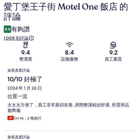
愛丁堡王子街 Motel One 飯店 的
評
評論
論
有夠讚
8.8
1,005 則評論
9.4
8.4
9.2
整潔度
設施服務
員工素質
評
旅客真實評論
論
10/10 好極了
2024 年 1 月 26 日
位置一流
太太太方便了，員工非常親切友善, 房間整潔枕頭舒適, 所需用品
都齊備
On Ni，2 晚旅行
旅客真實評論