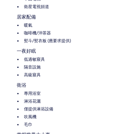
衛星電視頻道
居家配備
暖氣
咖啡機/沖茶器
熨斗/熨衣板 (應要求提供)
一夜好眠
低過敏寢具
隔音設施
高級寢具
衛浴
專用浴室
淋浴花灑
僅提供淋浴設備
吹風機
毛巾