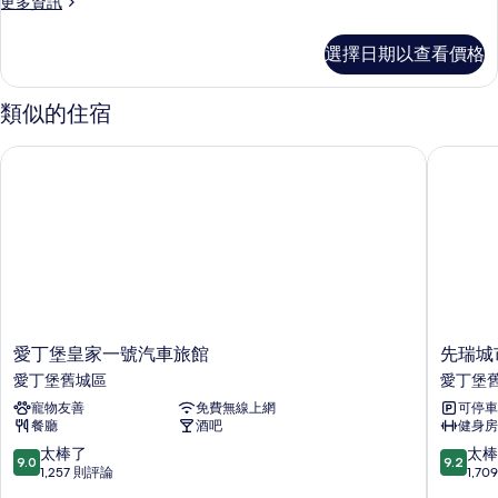
更
更多資訊
的
多
所
客
選擇日期以查看價格
房
有
(THE
相
ONE)
類似的住宿
片
的
詳
愛丁堡皇家一號汽車旅館
先瑞城市
情
愛
先
愛丁堡皇家一號汽車旅館
先瑞城
丁
瑞
愛丁堡舊城區
愛丁堡
堡
城
寵物友善
免費無線上網
可停車
皇
市
餐廳
酒吧
健身房
家
愛
一
丁
9.0
9.2
太棒了
太棒
9.0
9.2
號
堡
分，
分，
1,257 則評論
1,7
汽
飯
滿
滿