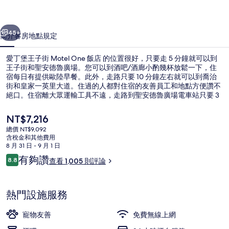
Motel
一個
下一個
One
45+
簡介
客房
地點
規定
飯
愛丁堡王子街 Motel One 飯店 的位置很好，只要走 5 分鐘就可以到
店
王子街和聖安德魯廣場。您可以到酒吧/酒廊小酌幾杯放鬆一下，住
的
宿每日有提供歐陸早餐。此外，走路只要 10 分鐘左右就可以到喬治
街和皇家一英里大道。住過的人都對住宿的友善員工和地點方便讚不
相
絕口。住宿離大眾運輸工具不遠，走路到聖安德魯廣場電車站只要 3
分鐘，到Princes Street 電車站也只要 7 分鐘。
片
目
NT$7,216
集
前
總價 NT$9,092
的
含稅金和其他費用
住宿內酒吧
價
8 月 31 日 - 9 月 1 日
格
評
有夠讚
8.8
查看 1,005 則評論
是
8.8 分，滿分 10 分，
論
NT$7,216
熱門設施服務
寵物友善
免費無線上網