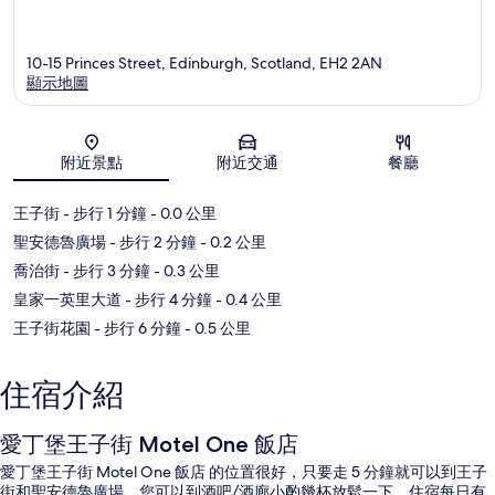
10-15 Princes Street, Edinburgh, Scotland, EH2 2AN
顯示地圖
地圖
附近景點
附近交通
餐廳
王子街
- 步行 1 分鐘
- 0.0 公里
聖安德魯廣場
- 步行 2 分鐘
- 0.2 公里
喬治街
- 步行 3 分鐘
- 0.3 公里
皇家一英里大道
- 步行 4 分鐘
- 0.4 公里
王子街花園
- 步行 6 分鐘
- 0.5 公里
住宿介紹
愛丁堡王子街 Motel One 飯店
愛丁堡王子街 Motel One 飯店 的位置很好，只要走 5 分鐘就可以到王子
街和聖安德魯廣場。您可以到酒吧/酒廊小酌幾杯放鬆一下，住宿每日有