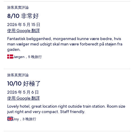
旅客真實評論
8/10 非常好
2026 年 5 月 15 日
使用 Google 翻譯
Fantastisk beliggenhed, morgenmad kunne være bedre, hvis
man vælger med udsigt skal man være forberedt på støjen fra
gaden.
Jørgen，5 晚旅行
旅客真實評論
10/10 好極了
2026 年 5 月 6 日
使用 Google 翻譯
Lovely hotel, great location right outside train station. Room size
just right and very compact. Staff friendly.
Joy，3 晚旅行