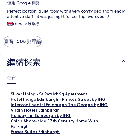
使用 Google 翻譯
Perfect location, quiet room with a very comfy bed and friendly
attentive staff - it was just right for our trip, we loved it!
Laura，3 晚旅行
查看 1005 則評論
繼續探索
住宿
S
Silver Lining - St Patrick Sq Apartment
i
H
Hotel Indigo Edinburgh - Princes Street by IHG
l
o
I
Intercontinental Edinburgh The George by IHG
v
t
n
V
Virgin Hotels Edinburgh
e
e
t
i
H
Holiday Inn Edinburgh by IHG
r
l
e
r
o
C
Chic + Shore-side: 17th Century Home With
L
I
r
g
l
h
Parking!
i
n
c
i
i
i
F
Fraser Suites Edinburgh