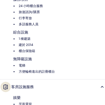
24 小時櫃台服務
旅遊諮詢/購票
行李寄放
多語服務人員
綜合設施
1 棟建築
建於 2014
櫃台保險箱
無障礙設施
電梯
方便輪椅進出的註冊櫃台
客房設施服務
娛樂
平面電視