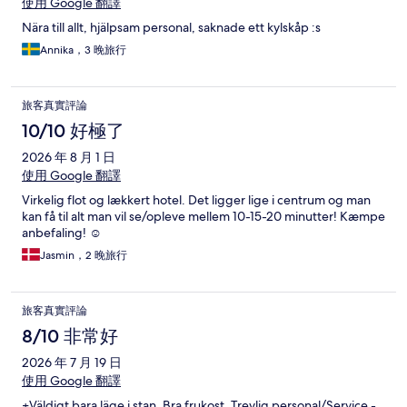
使用 Google 翻譯
Nära till allt, hjälpsam personal, saknade ett kylskåp :s
Annika，3 晚旅行
旅客真實評論
10/10 好極了
2026 年 8 月 1 日
使用 Google 翻譯
Virkelig flot og lækkert hotel. Det ligger lige i centrum og man
kan få til alt man vil se/opleve mellem 10-15-20 minutter! Kæmpe
anbefaling! ☺️
Jasmin，2 晚旅行
旅客真實評論
8/10 非常好
2026 年 7 月 19 日
使用 Google 翻譯
+Väldigt bara läge i stan. Bra frukost. Trevlig personal/Service -