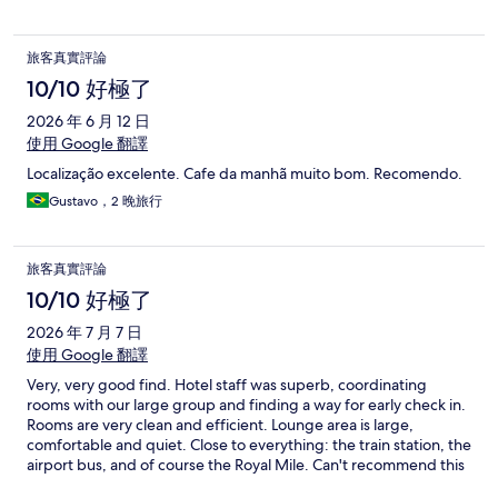
旅客真實評論
10/10 好極了
2026 年 6 月 12 日
使用 Google 翻譯
Localização excelente. Cafe da manhã muito bom. Recomendo.
Gustavo，2 晚旅行
旅客真實評論
10/10 好極了
2026 年 7 月 7 日
使用 Google 翻譯
Very, very good find. Hotel staff was superb, coordinating
rooms with our large group and finding a way for early check in.
Rooms are very clean and efficient. Lounge area is large,
comfortable and quiet. Close to everything: the train station, the
airport bus, and of course the Royal Mile. Can't recommend this
place highly enough.