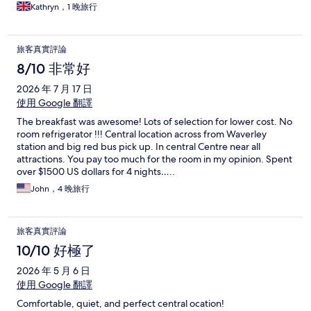
Kathryn，1 晚旅行
旅客真實評論
8/10 非常好
2026 年 7 月 17 日
使用 Google 翻譯
The breakfast was awesome! Lots of selection for lower cost. No
room refrigerator !!! Central location across from Waverley
station and big red bus pick up. In central Centre near all
attractions. You pay too much for the room in my opinion. Spent
over $1500 US dollars for 4 nights…..
John，4 晚旅行
旅客真實評論
10/10 好極了
2026 年 5 月 6 日
使用 Google 翻譯
Comfortable, quiet, and perfect central ocation!