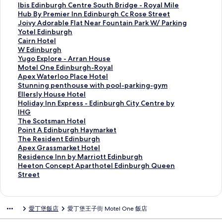
n
d
o
n
d
c
r
I
Ibis Edinburgh Centre South Bridge - Royal Mile
i
i
n
H
a
+
a
b
H
Hub By Premier Inn Edinburgh Cc Rose Street
n
g
t
o
y
S
s
i
u
J
Joivy Adorable Flat Near Fountain Park W/ Parking
g
o
i
t
I
h
e
s
b
o
Y
Yotel Edinburgh
-
E
n
e
n
o
r
E
B
i
o
C
Cairn Hotel
S
d
e
l
n
r
S
d
y
v
t
a
W
W Edinburgh
t
i
n
s
E
e
u
i
P
y
e
i
E
Y
Yugo Explore - Arran House
P
n
t
E
d
-
i
n
r
A
l
r
d
u
M
Motel One Edinburgh-Royal
a
b
a
d
i
s
t
b
e
d
E
n
i
g
o
A
Apex Waterloo Place Hotel
t
u
l
i
n
i
e
u
m
o
d
H
n
o
t
p
S
Stunning penthouse with pool-parking-gym
r
r
E
n
b
d
s
r
i
r
i
o
b
E
e
e
t
E
Ellersly House Hotel
i
g
d
b
u
e
E
g
e
a
n
t
u
x
l
x
u
l
H
Holiday Inn Express - Edinburgh City Centre by
c
h
i
u
r
:
d
h
r
b
b
e
r
p
O
W
n
l
o
IHG
k
-
n
r
g
1
i
C
I
l
u
l
g
l
n
a
n
e
l
T
The Scotsman Hotel
S
P
b
g
h
7
n
e
n
e
r
的
h
o
e
t
i
r
i
h
P
Point A Edinburgh Haymarket
q
r
u
h
b
t
b
n
n
F
g
連
的
r
E
e
n
s
d
e
o
T
The Resident Edinburgh
A
i
r
的
y
h
u
t
E
l
h
結
連
e
d
r
g
l
a
S
i
h
A
Apex Grassmarket Hotel
p
n
g
連
I
C
r
r
d
a
的
結
-
i
l
p
y
y
c
n
e
p
R
Residence Inn by Marriott Edinburgh
a
c
h
結
H
e
g
e
i
t
連
A
n
o
e
H
I
o
t
R
e
e
H
Heeton Concept Aparthotel Edinburgh Queen
r
e
T
G
n
h
S
n
N
結
r
b
o
n
o
n
t
A
e
x
s
e
Street
t
s
h
的
t
的
o
b
e
r
u
P
t
u
n
s
E
s
G
i
e
m
S
e
連
u
連
u
u
a
a
r
l
h
s
E
m
d
i
r
d
t
e
t
G
結
r
結
t
r
r
n
g
a
o
e
x
a
i
d
a
e
o
愛丁堡飯店
愛丁堡王子街 Motel One 飯店
n
r
e
y
h
g
F
H
h
c
u
H
p
n
n
e
s
n
n
t
e
o
H
B
h
o
o
-
e
s
o
r
H
b
n
s
c
C