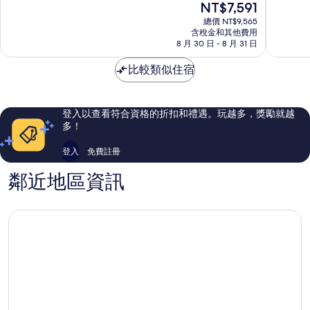
現
NT$7,591
車
店
分
分
在
旅
愛
10
10
總價 NT$9,565
價
館
含稅金和其他費用
丁
分，
分，
格
8 月 30 日 - 8 月 31 日
愛
堡
太
太
為
丁
舊
棒
棒
NT$7,591
比較類似住宿
堡
城
了，
了，
舊
區
1,257
1,709
城
則
則
區
評
評
登入以查看符合資格的折扣和禮遇。玩越多，獎勵就越
論
論
多！
登入
免費註冊
鄰近地區資訊