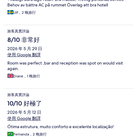
Behov av bättre AC på rummet Överlag ett bra hotell
Ulf，2 晚旅行
旅客真實評論
8/10 非常好
2026 年 5 月 29 日
使用 Google 翻譯
Room was perfect ,bar and reception was spot on would visit
again.
Diane，1 晚旅行
旅客真實評論
10/10 好極了
2026 年 5 月 12 日
使用 Google 翻譯
Ótima estrutura, muito conforto e excelente localização!
Fernanda，2 晚旅行