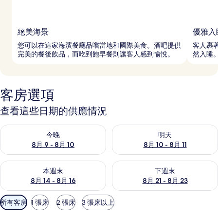
絕美海景
優雅入
您可以在這家海濱餐廳品嚐當地和國際美食。酒吧提供
客人裹
完美的餐後飲品，而吃到飽早餐則讓客人感到愉悅。
然入睡
客房選項
查看這些日期的供應情況
查看今晚 (8月 9 - 8月 10) 的供應情況
查看明天 (8月 10 - 8月 11) 
今晚
明天
8月 9 - 8月 10
8月 10 - 8月 11
查看本週末 (8月 14 - 8月 16) 的供應情況
查看下週末 (8月 21 - 8月 23
本週末
下週末
8月 14 - 8月 16
8月 21 - 8月 23
可
所有客房
1 張床
2 張床
3 張床以上
用