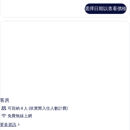
片
張
高
選擇日期以查看價格
級
單
客
人
房,
2
床
張
(Ocean)
單
的
人
床
所
(Ocean)
有
的
詳
相
情
片
客房
可容納 4 人 (依實際入住人數計費)
免費無線上網
更
更多資訊
多