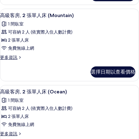
床
客
(Family,
房,
高級寢具、舒適加層、客房內保險箱、
顯
1
多
Ocean)
高級客房, 2 張單人床 (Mountain)
示
張
的
1 間臥室
床
高
所
(Family,
可容納 2 人 (依實際入住人數計費)
級
Ocean)
有
2 張單人床
的
客
相
詳
免費無線上網
房,
情
片
更
更多資訊
2
多
張
高
選擇日期以查看價格
級
單
客
人
房,
高級寢具、舒適加層、客房內保險箱、
顯
1
2
床
高級客房, 2 張單人床 (Ocean)
示
張
(Mountain)
1 間臥室
單
高
的
人
可容納 2 人 (依實際入住人數計費)
級
床
所
2 張單人床
(Mountain)
客
有
的
免費無線上網
房,
詳
相
更
更多資訊
情
2
多