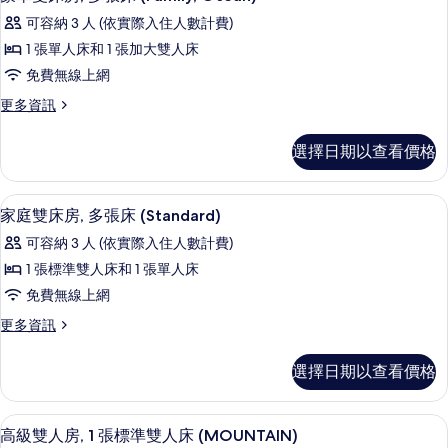
示
(Deluxe,
所
可容納 3 人 (依實際入住人數計費)
Mountain)
豪
有
的
1 張單人床和 1 張加大雙人床
華
詳
相
免費無線上網
情
雙
片
更
更多資訊
床
多
房,
豪
選擇日期以查看價格
華
多
雙
張
床
高級寢具、舒適加層、客房內保險箱、
顯
3
房,
家庭雙床房, 多張床 (Standard)
床
示
多
(Family,
可容納 3 人 (依實際入住人數計費)
張
家
Ocean)
床
1 張標準雙人床和 1 張單人床
庭
(Family,
的
免費無線上網
Ocean)
雙
所
的
更
更多資訊
床
詳
有
多
情
房,
家
相
選擇日期以查看價格
庭
多
片
雙
張
床
高級雙人房, 1 張標準雙人床 (MOUN
顯
1
房,
高級雙人房, 1 張標準雙人床 (MOUNTAIN)
床