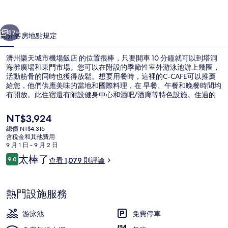
機
一個
下一個
場
57+
簡介
客房
地點
規定
飯
濟州樂天城市機場飯店 的位置很棒，只要開車 10 分鐘就可以到塔洞
店
海灘廣場和東門市場。您可以在附設的季節性室外游泳池游上幾圈，
活動筋骨的同時也獲得放鬆。想要用餐時，這裡的C-CAFE可以推薦
的
給您，他們供應美味的當地和國際料理，在 早餐、午餐和晚餐時間均
相
有開放。此住宿還有附設健身中心和酒吧/酒廊等特色設施。住過的
人都對住宿的友善員工和住宿環境讚不絕口。
片
目
NT$3,924
前
集
總價 NT$4,316
的
含稅金和其他費用
季節性室外游泳池
價
9 月 1 日 - 9 月 2 日
格
評
太棒了
9.0
查看 1,079 則評論
是
9.0 分，滿分 10 分，
論
NT$3,924
熱門設施服務
游泳池
免費停車