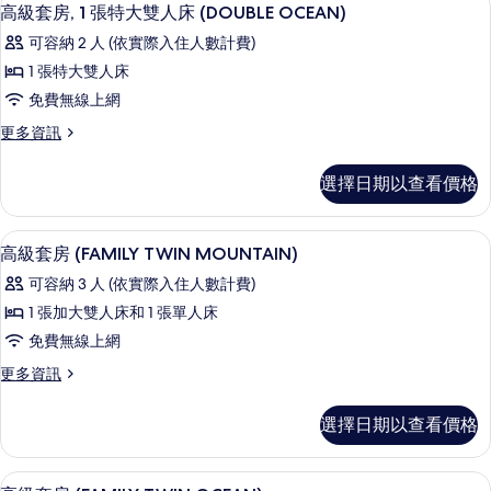
顯
4
1
大
高級套房, 1 張特大雙人床 (DOUBLE OCEAN)
示
張
雙
可容納 2 人 (依實際入住人數計費)
特
高
人
大
1 張特大雙人床
級
雙
床
免費無線上網
人
套
(DOUBLE
床
更
更多資訊
房,
(DOUBLE
MOUNTAIN)
多
MOUNTAIN)
1
高
的
選擇日期以查看價格
的
級
張
所
詳
套
特
情
房,
有
高級寢具、舒適加層、客房內保險箱、
顯
5
1
大
高級套房 (FAMILY TWIN MOUNTAIN)
相
示
張
雙
可容納 3 人 (依實際入住人數計費)
片
特
高
人
大
1 張加大雙人床和 1 張單人床
級
雙
床
免費無線上網
人
套
(DOUBLE
床
更
更多資訊
房
(DOUBLE
OCEAN)
多
OCEAN)
(FAMILY
高
的
選擇日期以查看價格
的
級
TWIN
所
詳
套
MOUNTAIN)
情
房
有
高級寢具、舒適加層、客房內保險箱、
顯
的
4
(FAMILY