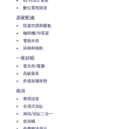
42 吋LED 電視
數位電視頻道
居家配備
恆溫空調和暖氣
咖啡機/沖茶器
電熱水壺
浴袍和拖鞋
一夜好眠
遮光布/窗簾
高級寢具
舒適加層床墊
衛浴
專用浴室
全浸式浴缸
淋浴/浴缸二合一
坐浴桶
免費盥洗用品