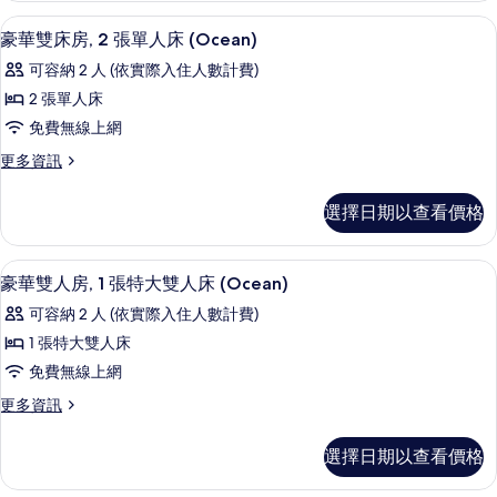
張
床
相
客房景觀
顯
3
房,
單
豪華雙床房, 2 張單人床 (Ocean)
片
示
2
人
可容納 2 人 (依實際入住人數計費)
張
豪
床
單
2 張單人床
華
人
的
免費無線上網
床
雙
所
的
更
更多資訊
床
詳
多
有
情
房,
豪
相
選擇日期以查看價格
華
2
片
雙
張
床
高級寢具、舒適加層、客房內保險箱、
顯
3
房,
單
豪華雙人房, 1 張特大雙人床 (Ocean)
示
2
人
可容納 2 人 (依實際入住人數計費)
張
豪
床
單
1 張特大雙人床
華
人
(Ocean)
免費無線上網
床
雙
的
(Ocean)
更
更多資訊
人
的
所
多
詳
房,
豪
有
選擇日期以查看價格
情
華
1
相
雙