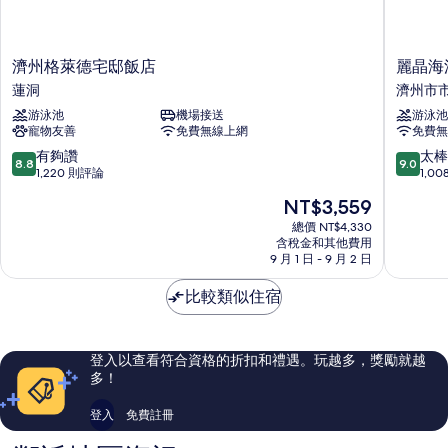
濟
麗
濟州格萊德宅邸飯店
麗晶海
州
晶
蓮洞
濟州市
格
海
游泳池
機場接送
游泳池
萊
濱
寵物友善
免費無線上網
免費無
德
飯
宅
店
8.8
9.0
有夠讚
太棒
8.8
9.0
邸
濟
分，
分，
1,220 則評論
1,0
飯
州
滿
滿
現
NT$3,559
店
市
分
分
在
蓮
市
10
10
總價 NT$4,330
價
洞
含稅金和其他費用
中
分，
分，
格
9 月 1 日 - 9 月 2 日
心
有
太
為
夠
棒
NT$3,559
比較類似住宿
讚，
了，
1,220
1,008
則
則
評
評
登入以查看符合資格的折扣和禮遇。玩越多，獎勵就越
論
論
多！
登入
免費註冊