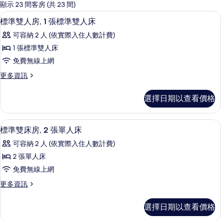
的
顯示 23 間客房 (共 23 間)
客
客房景觀
顯
3
標準雙人房, 1 張標準雙人床
房
示
篩
可容納 2 人 (依實際入住人數計費)
標
選
1 張標準雙人床
準
條
免費無線上網
雙
件
更
更多資訊
人
多
房,
標
選擇日期以查看價格
準
1
雙
張
人
高級寢具、舒適加層、客房內保險箱、
顯
4
房,
標
標準雙床房, 2 張單人床
示
1
準
可容納 2 人 (依實際入住人數計費)
張
標
雙
標
2 張單人床
準
準
人
免費無線上網
雙
雙
床
人
更
更多資訊
床
床
多
的
的
房,
標
所
選擇日期以查看價格
詳
準
2
情
有
雙