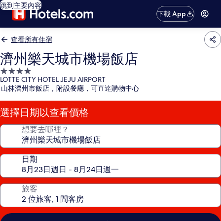
跳到主要內容
下載 App
查看所有住宿
濟州樂天城市機場飯店
4.0
LOTTE CITY HOTEL JEJU AIRPORT
星
山林濟州市飯店，附設餐廳，可直達購物中心
級
住
選擇日期以查看價格
宿
想要去哪裡？
日期
旅客