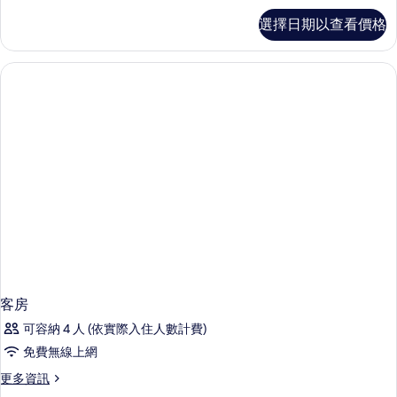
客
選擇日期以查看價格
房
的
詳
情
客房
可容納 4 人 (依實際入住人數計費)
免費無線上網
更
更多資訊
多