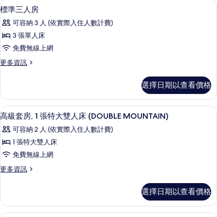
高級寢具、舒適加層、客房內保險箱、
顯
3
房
所
標準三人房
示
(Mountain)
有
可容納 3 人 (依實際入住人數計費)
的
標
相
詳
3 張單人床
準
情
片
免費無線上網
三
更
更多資訊
人
多
房
標
選擇日期以查看價格
準
的
三
所
人
高級寢具、舒適加層、客房內保險箱、
顯
4
房
高級套房, 1 張特大雙人床 (DOUBLE MOUNTAIN)
有
示
的
相
可容納 2 人 (依實際入住人數計費)
詳
高
情
片
1 張特大雙人床
級
免費無線上網
套
更
更多資訊
房,
多
1
高
選擇日期以查看價格
級
張
套
特
房,
高級寢具、舒適加層、客房內保險箱、