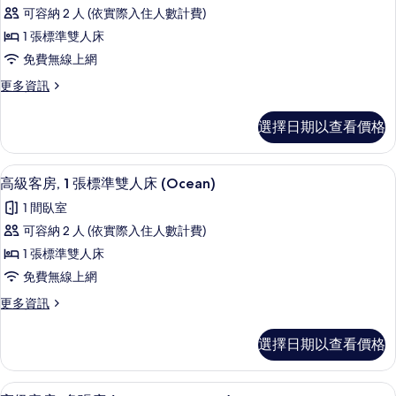
示
多
(Standard)
可容納 2 人 (依實際入住人數計費)
張
高
的
床
1 張標準雙人床
級
(Standard)
所
免費無線上網
的
雙
有
詳
更
更多資訊
人
情
多
相
房,
高
片
選擇日期以查看價格
級
1
雙
張
人
高級客房, 1 張標準雙人床 (Ocean)
顯
1
房,
標
高級客房, 1 張標準雙人床 (Ocean)
示
1
準
1 間臥室
張
高
雙
標
可容納 2 人 (依實際入住人數計費)
級
準
人
1 張標準雙人床
雙
客
床
人
免費無線上網
房,
床
(MOUNTAIN)
更
更多資訊
(MOUNTAIN)
1
的
多
的
張
高
詳
所
選擇日期以查看價格
級
標
情
有
客
準
房,
相
高級寢具、舒適加層、客房內保險箱、
顯