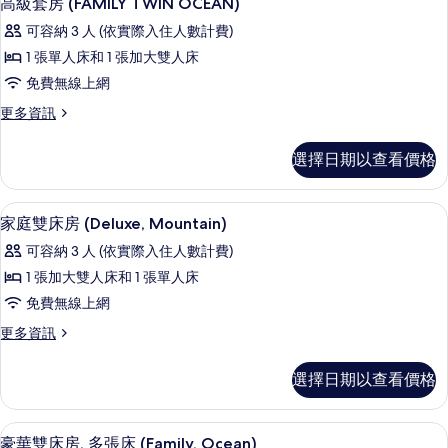
高級套房 (FAMILY TWIN OCEAN)
相
示
TWIN
所
可容納 3 人 (依實際入住人數計費)
片
MOUNTAIN)
高
有
的
1 張單人床和 1 張加大雙人床
級
詳
相
免費無線上網
情
套
片
更
更多資訊
房
多
(FAMILY
高
選擇日期以查看價格
級
TWIN
套
OCEAN)
房
高級寢具、舒適加層、客房內保險箱、
顯
的
3
(FAMILY
家庭雙床房 (Deluxe, Mountain)
示
TWIN
所
可容納 3 人 (依實際入住人數計費)
OCEAN)
家
有
的
1 張加大雙人床和 1 張單人床
庭
詳
相
免費無線上網
情
雙
片
更
更多資訊
床
多
房
家
選擇日期以查看價格
庭
(Deluxe,
雙
Mountain)
床
高級寢具、舒適加層、客房內保險箱、
顯
的
3
房
豪華雙床房, 多張床 (Family, Ocean)