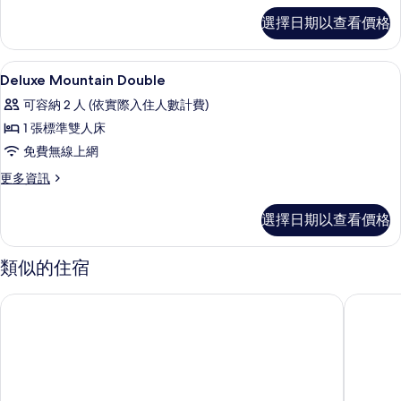
客
選擇日期以查看價格
房
的
詳
高級寢具、舒適加層、客房內保險箱、
顯
3
情
Deluxe Mountain Double
示
可容納 2 人 (依實際入住人數計費)
Deluxe
1 張標準雙人床
Mountain
免費無線上網
Double
的
更
更多資訊
多
所
Deluxe
選擇日期以查看價格
有
Mountain
Double
相
的
類似的住宿
片
詳
情
濟州格萊德宅邸飯店
麗晶海濱