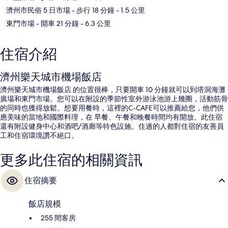
濟州市民俗 5 日市場
- 步行 18 分鐘
- 1.5 公里
東門市場
- 開車 21 分鐘
- 6.3 公里
住宿介紹
濟州樂天城市機場飯店
濟州樂天城市機場飯店 的位置很棒，只要開車 10 分鐘就可以到塔洞海灘
廣場和東門市場。您可以在附設的季節性室外游泳池游上幾圈，活動筋骨
的同時也獲得放鬆。想要用餐時，這裡的C-CAFE可以推薦給您，他們供
應美味的當地和國際料理，在 早餐、午餐和晚餐時間均有開放。此住宿
還有附設健身中心和酒吧/酒廊等特色設施。住過的人都對住宿的友善員
工和住宿環境讚不絕口。
更多此住宿的相關資訊
住宿摘要
飯店規模
255 間客房