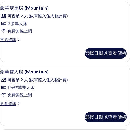
張
人
片
高級寢具、舒適加層、客房內保險箱、
顯
4
房,
特
豪華雙床房 (Mountain)
示
1
大
可容納 2 人 (依實際入住人數計費)
張
豪
雙
特
2 張單人床
華
大
人
免費無線上網
雙
雙
床
人
更
更多資訊
床
床
多
(Ocean)
(Ocean)
房
豪
的
選擇日期以查看價格
的
華
(Mountain)
詳
所
雙
的
情
床
有
客房景觀
顯
3
房
所
豪華雙人房 (Mountain)
相
示
(Mountain)
有
可容納 2 人 (依實際入住人數計費)
的
片
豪
相
詳
1 張標準雙人床
華
情
片
免費無線上網
雙
更
更多資訊
人
多
房
豪
選擇日期以查看價格
華
(Mountain)
雙
的
人