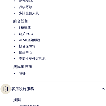
乾洗/洗衣
行李寄放
多語服務人員
綜合設施
1 棟建築
建於 2014
ATM/金融服務
櫃台保險箱
健身中心
季節性室外游泳池
無障礙設施
電梯
客房設施服務
娛樂