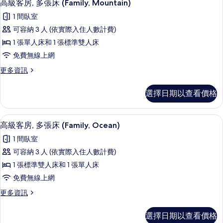
1
1
雙
高級客房, 多張床 (Family, Mountain)
片
示
張
人
1 間臥室
標
高
床
準
可容納 3 人 (依實際入住人數計費)
級
雙
(Ocean)
1 張單人床和 1 張標準雙人床
人
客
的
床
免費無線上網
房,
(Ocean)
所
更
更多資訊
的
多
有
多
詳
張
高
情
相
選擇日期以查看價格
級
床
片
客
(Family,
房,
高級寢具、舒適加層、客房內保險箱、
顯
1
多
Mountain)
高級客房, 多張床 (Family, Ocean)
示
張
的
1 間臥室
床
高
所
(Family,
可容納 3 人 (依實際入住人數計費)
級
Mountain)
有
1 張標準雙人床和 1 張單人床
的
客
相
詳
免費無線上網
房,
情
片
更
更多資訊
多
多
張
高
選擇日期以查看價格
級