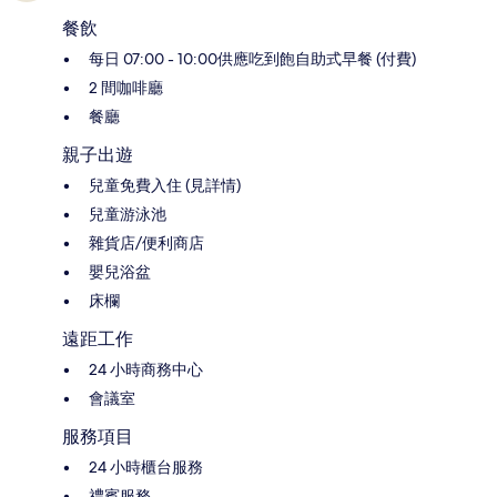
餐飲
每日 07:00 - 10:00供應吃到飽自助式早餐 (付費)
2 間咖啡廳
餐廳
親子出遊
兒童免費入住 (見詳情)
兒童游泳池
雜貨店/便利商店
嬰兒浴盆
床欄
遠距工作
24 小時商務中心
會議室
服務項目
24 小時櫃台服務
禮賓服務