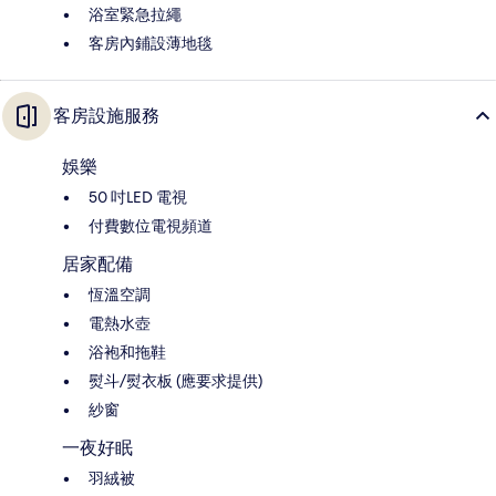
浴室緊急拉繩
客房內鋪設薄地毯
客房設施服務
娛樂
50 吋LED 電視
付費數位電視頻道
居家配備
恆溫空調
電熱水壺
浴袍和拖鞋
熨斗/熨衣板 (應要求提供)
紗窗
一夜好眠
羽絨被