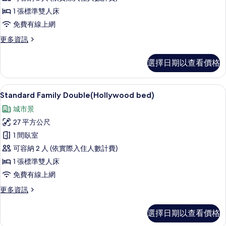
人
1 張標準雙人床
房,
免費有線上網
海
更
更多資訊
景
多
的
高
選擇日期以查看價格
級
所
雙
有
人
高級寢具、羽絨被、客房內保險箱、書
顯
12
房,
Standard Family Double(Hollywood bed)
相
示
海
片
城市景
景
Standard
的
27 平方公尺
Family
詳
1 間臥室
Double(Hollywood
情
可容納 2 人 (依實際入住人數計費)
bed)
的
1 張標準雙人床
所
免費有線上網
有
更
更多資訊
多
相
Standard
選擇日期以查看價格
片
Family
Double(Hollywood