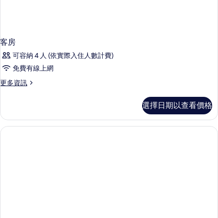
客房
可容納 4 人 (依實際入住人數計費)
免費有線上網
更
更多資訊
多
客
選擇日期以查看價格
房
的
詳
情