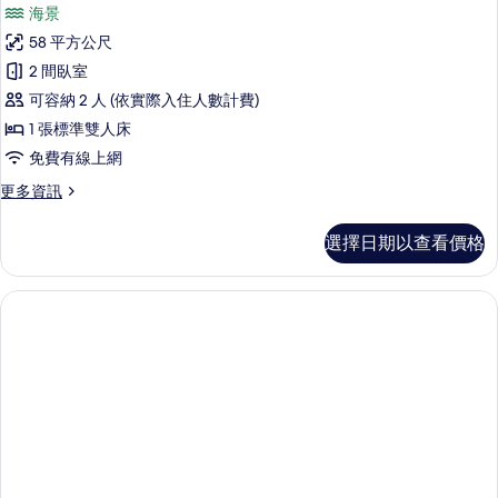
示
海景
的
套
詳
58 平方公尺
房,
情
2 間臥室
海
可容納 2 人 (依實際入住人數計費)
景
1 張標準雙人床
的
免費有線上網
所
更
更多資訊
有
多
相
套
選擇日期以查看價格
房,
片
海
景
的
詳
情