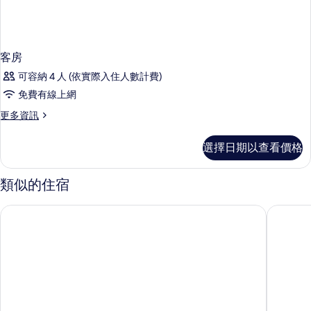
客房
可容納 4 人 (依實際入住人數計費)
免費有線上網
更
更多資訊
多
客
選擇日期以查看價格
房
的
詳
類似的住宿
情
濟州海洋套房飯店
濟州格萊