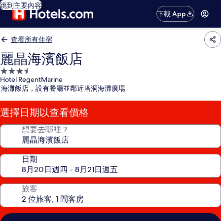
跳到主要內容
下載 App
查看所有住宿
麗晶海濱飯店
3.5
Hotel RegentMarine
星
海灘飯店，設有餐廳並鄰近塔洞海灘廣場
級
住
選擇日期以查看價格
宿
想要去哪裡？
日期
旅客