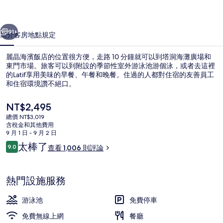
的
一個
下一個
相
91+
簡介
客房
地點
規定
片
麗晶海濱飯店的位置很方便，走路 10 分鐘就可以到塔洞海灘廣場和
集
東門市場。旅客可以到附設的季節性室外游泳池游個泳，或者去這裡
的Latif享用美味的早餐、午餐和晚餐。住過的人都對住宿的友善員工
和住宿環境讚不絕口。
目
NT$2,495
前
總價 NT$3,019
的
含稅金和其他費用
價
9 月 1 日 - 9 月 2 日
50-吋LED 液晶電視，提供數位頻道
格
評
太棒了
9.0
查看 1,006 則評論
是
9.0 分，滿分 10 分，
論
NT$2,495
熱門設施服務
游泳池
免費停車
免費無線上網
餐廳