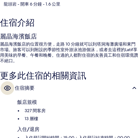
龍頭岩
- 開車 6 分鐘
- 1.6 公里
住宿介紹
麗晶海濱飯店
麗晶海濱飯店的位置很方便，走路 10 分鐘就可以到塔洞海灘廣場和東門
市場。旅客可以到附設的季節性室外游泳池游個泳，或者去這裡的Latif享
用美味的早餐、午餐和晚餐。住過的人都對住宿的友善員工和住宿環境讚
不絕口。
更多此住宿的相關資訊
住宿摘要
飯店規模
327 間客房
13 層樓
入住/退房
入住登記開始時間：15:00；入住登記結束時間：00:00