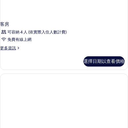
客房
可容納 4 人 (依實際入住人數計費)
免費有線上網
更
更多資訊
多
客
選擇日期以查看價格
房
的
詳
情