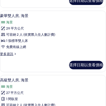
選擇日期以查看價格
級
的
雙
所
床
高級寢具、羽絨被、客房內保險箱、書
顯
10
房,
豪華雙人房, 海景
有
示
海
相
海景
景
豪
的
片
29 平方公尺
華
詳
可容納 2 人 (依實際入住人數計費)
情
雙
1 張標準雙人床
人
免費有線上網
房,
更
更多資訊
海
多
景
豪
選擇日期以查看價格
華
的
雙
所
人
客房景觀
顯
12
房,
高級雙人房, 海景
有
示
海
相
海景
景
高
的
片
27 平方公尺
級
詳
1 間臥室
情
雙
可容納 2 人 (依實際入住人數計費)