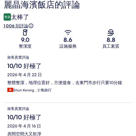
麗晶海濱飯店的評論
評
論
太棒了
9.0
1,006 則評論
9.0
8.6
8.8
整潔度
設施服務
員工素質
評
旅客真實評論
論
10/10 好極了
2026 年 4 月 22 日
整體整潔，地理位置好，方便搵食，去東門市步行只要10分鐘
Shun Kwong，2 晚旅行
旅客真實評論
10/10 好極了
2026 年 4 月 16 日
房間空間大又乾淨