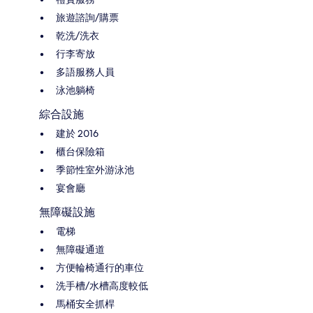
旅遊諮詢/購票
乾洗/洗衣
行李寄放
多語服務人員
泳池躺椅
綜合設施
建於 2016
櫃台保險箱
季節性室外游泳池
宴會廳
無障礙設施
電梯
無障礙通道
方便輪椅通行的車位
洗手槽/水槽高度較低
馬桶安全抓桿