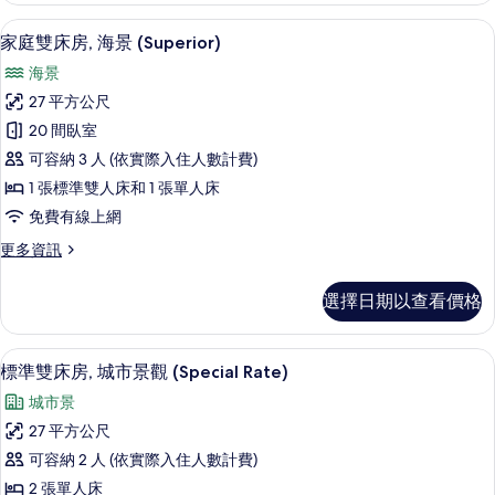
bed)
高級寢具、羽絨被、客房內保險箱、書
顯
11
的
家庭雙床房, 海景 (Superior)
示
詳
海景
情
家
27 平方公尺
庭
20 間臥室
雙
可容納 3 人 (依實際入住人數計費)
床
1 張標準雙人床和 1 張單人床
房,
免費有線上網
海
更
更多資訊
景
多
(Superior)
家
選擇日期以查看價格
庭
的
雙
所
床
客房景觀
顯
11
房,
有
標準雙床房, 城市景觀 (Special Rate)
示
海
相
城市景
景
標
片
(Superior)
27 平方公尺
準
的
可容納 2 人 (依實際入住人數計費)
詳
雙
情
2 張單人床