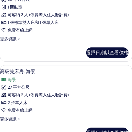
相
庭
觀
片
1 間臥室
的
雙
詳
可容納 3 人 (依實際入住人數計費)
床
情
1 張標準雙人床和 1 張單人床
房,
免費有線上網
城
更
更多資訊
市
多
景
家
選擇日期以查看價格
庭
觀
雙
(Standard)
床
高級寢具、羽絨被、客房內保險箱、書
顯
11
房,
的
高級雙床房, 海景
示
城
所
海景
市
高
有
景
27 平方公尺
級
觀
相
可容納 2 人 (依實際入住人數計費)
(Standard)
雙
片
的
2 張單人床
床
詳
免費有線上網
情
房,
更
更多資訊
海
多
景
高