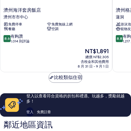
濟
濟
濟州海洋套房飯店
濟州格
州
州
濟州市市中心
蓮洞
海
格
免費停車
免費無線上網
游泳池
洋
萊
餐廳
空調
寵物友
套
德
房
宅
8.6
8.8
有夠讚
有夠
8.6
8.8
飯
邸
分，
分，
1,014 則評論
1,21
店
飯
滿
滿
現
NT$1,891
濟
店
分
分
在
州
蓮
10
10
總價 NT$2,305
價
市
含稅金和其他費用
洞
分，
分，
格
8 月 31 日 - 9 月 1 日
市
有
有
為
中
夠
夠
NT$1,891
比較類似住宿
心
讚，
讚，
1,014
1,217
則
則
評
評
登入以查看符合資格的折扣和禮遇。玩越多，獎勵就越
論
論
多！
登入
免費註冊
鄰近地區資訊