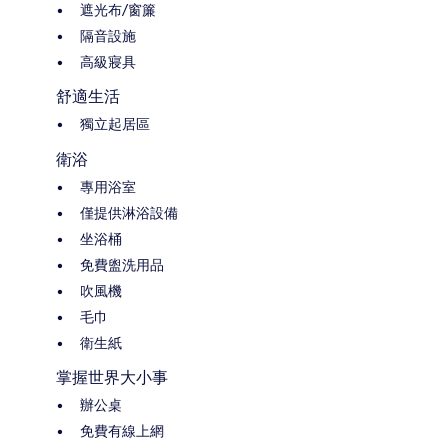
遮光布/窗簾
隔音設施
高級寢具
舒適生活
獨立起居區
衛浴
專用浴室
僅提供淋浴設備
坐浴桶
免費盥洗用品
吹風機
毛巾
衛生紙
掌握世界大小事
辦公桌
免費有線上網