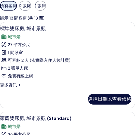
可
所有客房
2 張床
1 張床
用
的
顯示 13 間客房 (共 13 間)
客
客房景觀
顯
12
標準雙床房, 城市景觀
房
示
篩
城市景
標
選
27 平方公尺
準
條
1 間臥室
雙
件
可容納 2 人 (依實際入住人數計費)
床
2 張單人床
房,
免費有線上網
城
更
更多資訊
市
多
景
標
選擇日期以查看價格
準
觀
雙
的
床
高級寢具、羽絨被、客房內保險箱、書
顯
11
房,
家庭雙床房, 城市景觀 (Standard)
所
示
城
有
城市景
市
家
景
26 平方公尺