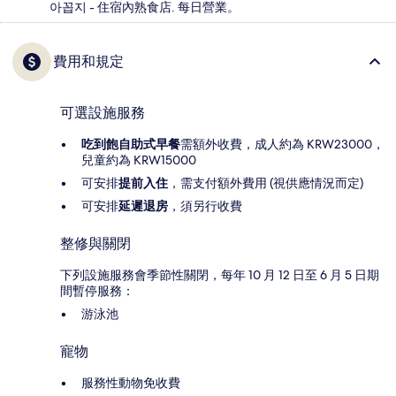
아꼽지 - 住宿內熟食店. 每日營業。
費用和規定
可選設施服務
吃到飽自助式早餐
需額外收費，成人約為 KRW23000，
兒童約為 KRW15000
可安排
提前入住
，需支付額外費用 (視供應情況而定)
可安排
延遲退房
，須另行收費
整修與關閉
下列設施服務會季節性關閉，每年 10 月 12 日至 6 月 5 日期
間暫停服務：
游泳池
寵物
服務性動物免收費