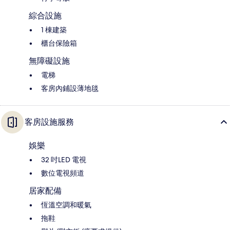
綜合設施
1 棟建築
櫃台保險箱
無障礙設施
電梯
客房內鋪設薄地毯
客房設施服務
娛樂
32 吋LED 電視
數位電視頻道
居家配備
恆溫空調和暖氣
拖鞋