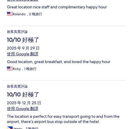
Great location nice staff and complimentary happy hour
Rolando，2 晚旅行
旅客真實評論
10/10 好極了
2025 年 9 月 29 日
使用 Google 翻譯
Good location, great breakfast, and loved the happy hour
Ricky，1 晚旅行
旅客真實評論
10/10 好極了
2025 年 12 月 25 日
使用 Google 翻譯
The location is perfect for easy transport going to and from the
airport, there’s airport bus stop outside of the hotel.
Jenny，7 晚旅行