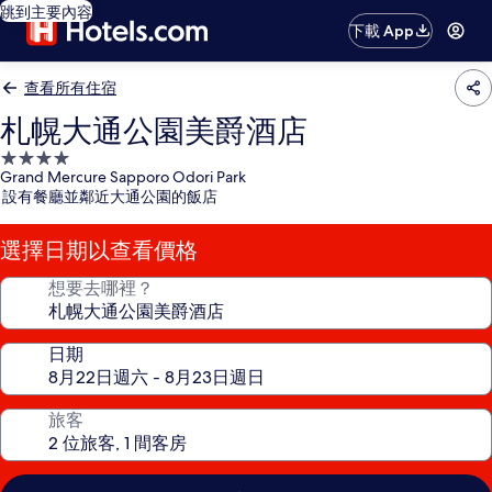
跳到主要內容
下載 App
查看所有住宿
札幌大通公園美爵酒店
4.0
Grand Mercure Sapporo Odori Park
星
設有餐廳並鄰近大通公園的飯店
級
住
選擇日期以查看價格
宿
想要去哪裡？
日期
旅客