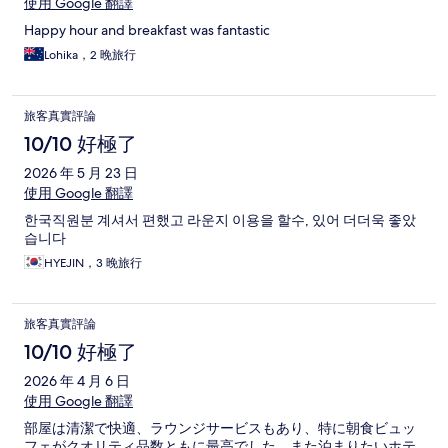
使用 Google 翻譯
Happy hour and breakfast was fantastic
Lohika，2 晚旅行
旅客真實評論
10/10 好極了
2026 年 5 月 23 日
使用 Google 翻譯
한국직원분 계셔서 편했고 라운지 이용을 할수, 있어 더더욱 좋았
습니다
HYEJIN，3 晚旅行
旅客真實評論
10/10 好極了
2026 年 4 月 6 日
使用 Google 翻譯
部屋は清潔で快適、ラウンジサービスもあり、特に朝食ビュッ
フェがクオリティ品数ともに最高でした。また泊まりたいホテ