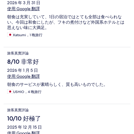
2026 年 3 月 31 日
使用 Google 翻譯
朝食は充実していて、1日の宿泊ではとても全部は食べられな
い。今回は和食にしたが、フキの煮付けなど外国系ホテルとは
思えない味に大満足。
Katsumi，1 晚旅行
旅客真實評論
8/10 非常好
2026 年 1 月 5 日
使用 Google 翻譯
朝食のサービスが素晴らしく、質も高いものでした。
USHIO，4 晚旅行
旅客真實評論
10/10 好極了
2025 年 12 月 15 日
使用 Google 翻譯