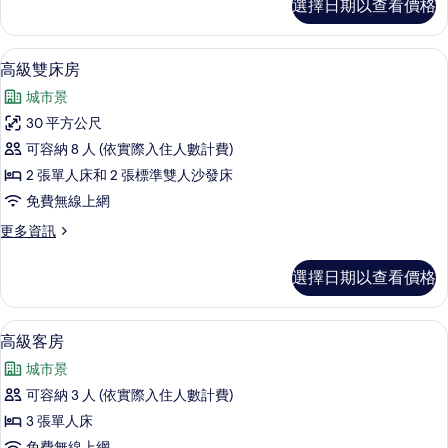
選擇日期以查看價格
通
相
套
片
房
高級雙床房 | 客房內保險箱、書桌、遮
顯
6
的
高級雙床房
示
詳
城市景
情
高
30 平方公尺
級
可容納 8 人 (依實際入住人數計費)
雙
2 張單人床和 2 張標準雙人沙發床
床
免費無線上網
房
更
更多資訊
的
多
所
高
選擇日期以查看價格
級
有
雙
相
床
高級客房 | 客房內保險箱、書桌、遮光
顯
6
房
高級客房
片
示
的
城市景
詳
高
情
可容納 3 人 (依實際入住人數計費)
級
3 張單人床
客
免費無線上網