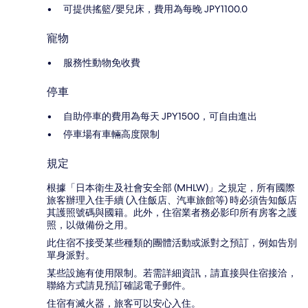
可提供搖籃/嬰兒床，費用為每晚 JPY1100.0
寵物
服務性動物免收費
停車
自助停車的費用為每天 JPY1500，可自由進出
停車場有車輛高度限制
規定
根據「日本衛生及社會安全部 (MHLW)」之規定，所有國際
旅客辦理入住手續 (入住飯店、汽車旅館等) 時必須告知飯店
其護照號碼與國籍。此外，住宿業者務必影印所有房客之護
照，以做備份之用。
此住宿不接受某些種類的團體活動或派對之預訂，例如告別
單身派對。
某些設施有使用限制。若需詳細資訊，請直接與住宿接洽，
聯絡方式請見預訂確認電子郵件。
住宿有滅火器，旅客可以安心入住。