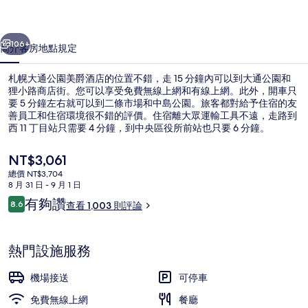
美
一個
下一個
爵
106+
簡介
客房
地點
規定
酒
札幌大通公園美爵酒店的位置不錯，走 15 分鐘內可以到大通公園和
店
狸小路商店街。您可以享受免費無線上網和有線上網。此外，開車只
要 5 分鐘左右就可以到二條市場和中島公園。旅客都對給予住宿的友
的
善員工和住宿環境很不錯的評價。住宿離大眾運輸工具不遠，走路到
相
西 11 丁目站只需要 4 分鐘，到中央區役所前站也只要 6 分鐘。
片
目
NT$3,061
前
集
總價 NT$3,704
的
8 月 31 日 - 9 月 1 日
每日付費供應吃到飽自助式早餐
價
評
有夠讚
8.6
查看 1,003 則評論
格
8.6 分，滿分 10 分，
論
是
NT$3,061
熱門設施服務
機場接送
可停車
免費無線上網
餐廳