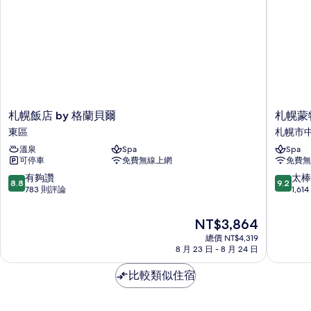
的
詳
情
札
札
札幌飯店 by 格蘭貝爾
札幌蒙
幌
幌
東區
札幌市
飯
蒙
溫泉
Spa
Spa
店
特
可停車
免費無線上網
免費無
by
利
格
埃
8.8
9.2
有夠讚
太棒
8.8
9.2
蘭
德
分，
分，
783 則評論
1,6
貝
爾
滿
滿
爾
霍
分
分
現
NT$3,864
東
夫
10
10
在
區
總價 NT$4,319
飯
分，
分，
價
8 月 23 日 - 8 月 24 日
店
有
太
格
札
夠
棒
為
比較類似住宿
幌
讚，
了，
NT$3,864
市
783
1,614
中
則
則