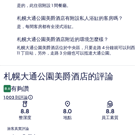
是的，此住宿附設 1 間餐廳。
札幌大通公園美爵酒店有附設私人浴缸的客房嗎？
是，每間客房都有全浸式浴缸。
札幌大通公園美爵酒店附近的環境怎麼樣？
札幌大通公園美爵酒店位於中央區，只要走路 4 分鐘就可以到西
11 丁目站，另外，走路 3 分鐘也可以抵達大通公園。
札幌大通公園美爵酒店的評論
評
論
有夠讚
8.6
1,003 則評論
8.8
8.0
8.8
整潔度
地點
員工素質
評
旅客真實評論