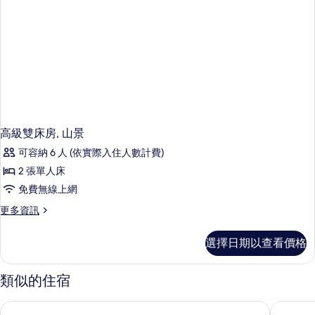
高級雙床房, 山景
可容納 6 人 (依實際入住人數計費)
2 張單人床
免費無線上網
更
更多資訊
多
高
選擇日期以查看價格
級
雙
床
類似的住宿
房,
山
札幌飯店 by 格蘭貝爾
札幌蒙特
景