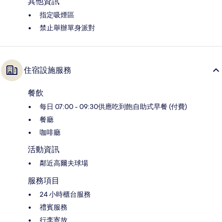
其他資訊
指定吸煙區
禁止舉辦單身派對
住宿設施服務
餐飲
每日 07:00 - 09:30供應吃到飽自助式早餐 (付費)
餐廳
咖啡廳
活動資訊
鄰近高爾夫球場
服務項目
24 小時櫃台服務
禮賓服務
行李寄放