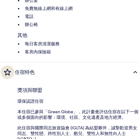
辦公桌
免費無線上網和有線上網
電話
辦公椅
其他
每日客房清潔服務
客房內保險箱
住宿特色
獎項與聯盟
環保認證住宿
本住宿已參與「Green Globe」，此計畫會評估住宿在以下一個
或多個面向的影響：環境、社區、文化遺產及地方經濟。
此住宿與國際同志旅遊協會 (IGLTA) 為結盟夥伴，誠摯歡迎男女
同志、雙性戀、跨性別人士、酷兒、雙性人和無性向人士
(LGBTQ+)。