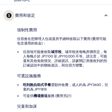
費用和規定
強制性費用
住宿會在您辦理入住或退房手續時收取以下費用 (費用可能
包含適用的稅金)：
住宿地可能會收取
城市稅
。城市稅依每晚房價而定，每
人每晚介於 JPY100 至 JPY10,000 不等。請注意，可能
還有其他免稅情況。詳細資訊，請參閱訂房後收到的預
訂確認信中的聯絡資訊，與住宿方聯繫。
可選設施服務
吃到飽自助式早餐
需額外收費，成人約為 JPY3630，兒
童約為 JPY1815
可提供
機場接送
服務 (費用另計)
兒童和加床