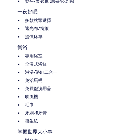
熨斗/熨衣板 (應要求提供)
一夜好眠
多款枕頭選擇
遮光布/窗簾
提供床單
衛浴
專用浴室
全浸式浴缸
淋浴/浴缸二合一
免治馬桶
免費盥洗用品
吹風機
毛巾
牙刷和牙膏
衛生紙
掌握世界大小事