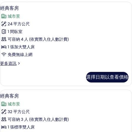
客
經典客房 | 客房內保險箱、書桌、遮光
顯
7
經典客房
房
示
篩
城市景
經
選
24 平方公尺
典
條
1 間臥室
客
件
可容納 4 人 (依實際入住人數計費)
房
1 張加大雙人床
的
免費無線上網
所
更
更多資訊
有
多
相
經
選擇日期以查看價格
典
片
客
房
經典客房 | 客房內保險箱、書桌、遮光
顯
6
的
經典客房
示
詳
城市景
情
經
32 平方公尺
典
可容納 3 人 (依實際入住人數計費)
客
1 張標準雙人床
房