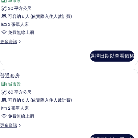
城市景
詳
經
情
30 平方公尺
典
可容納 6 人 (依實際入住人數計費)
雙
3 張單人床
床
免費無線上網
房
更
更多資訊
的
多
所
經
選擇日期以查看價格
典
有
雙
相
床
普通套房 | 客房內保險箱、書桌、遮光
顯
8
房
普通套房
片
示
的
城市景
詳
普
情
60 平方公尺
通
可容納 6 人 (依實際入住人數計費)
套
2 張單人床
房
免費無線上網
的
更
更多資訊
所
多
有
普