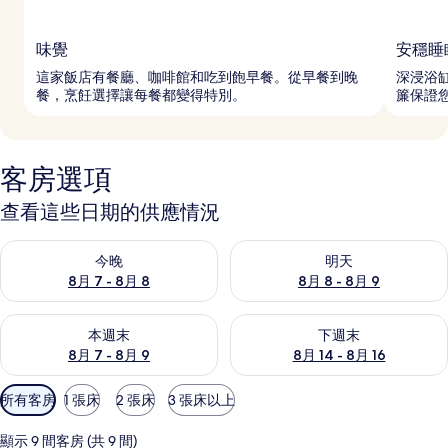
味覺
安穩睡
這家飯店有餐廳、咖啡館和吃到飽早餐。從早餐到晚
深浸浴
餐，烹飪選擇讓每餐都變得特別。
簾保證
客房選項
查看這些日期的供應情況
查看今晚 (8月 7 - 8月 8) 的供應情況
查看明天 (8月 8 - 8月 9) 的
今晚
明天
8月 7 - 8月 8
8月 8 - 8月 9
查看本週末 (8月 7 - 8月 9) 的供應情況
查看下週末 (8月 14 - 8月 16)
本週末
下週末
8月 7 - 8月 9
8月 14 - 8月 16
可
所有客房
1 張床
2 張床
3 張床以上
用
的
顯示 9 間客房 (共 9 間)