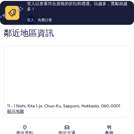
心
評
評
登入以查看符合資格的折扣和禮遇。玩越多，獎勵就越
論
論
多！
登入
免費註冊
鄰近地區資訊
11 - 1 Nishi, Kita 1-jo, Chuo-Ku, Sapporo, Hokkaido, 060-0001
顯示地圖
地圖
附近景點
附近交通
餐廳