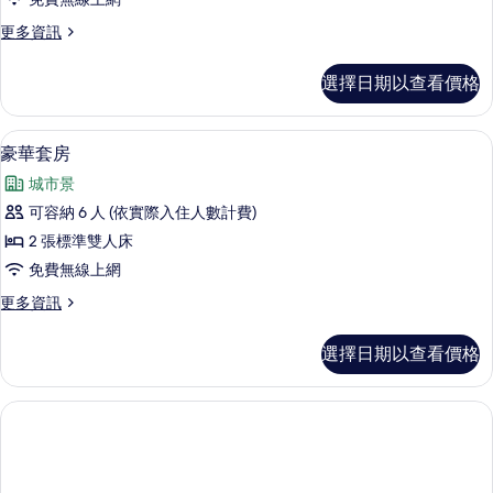
房
更
更多資訊
的
多
所
高
選擇日期以查看價格
級
有
客
相
房
豪華套房 | 客房內保險箱、書桌、遮光
顯
7
的
豪華套房
片
示
詳
城市景
情
豪
可容納 6 人 (依實際入住人數計費)
華
2 張標準雙人床
套
免費無線上網
房
更
更多資訊
的
多
所
豪
選擇日期以查看價格
華
有
套
相
房
的
片
詳
情