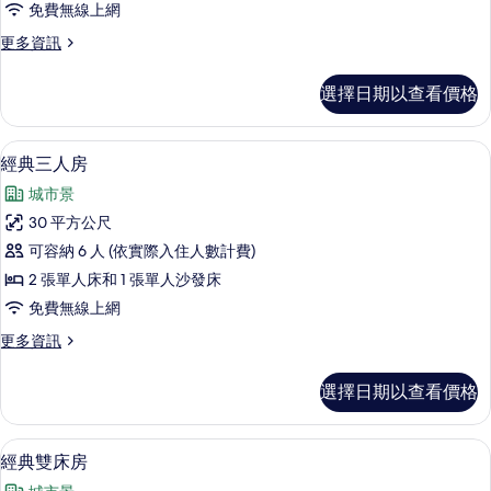
免費無線上網
的
更
更多資訊
所
多
有
經
選擇日期以查看價格
典
相
客
片
房
經典三人房 | 客房內保險箱、書桌、遮
顯
12
的
經典三人房
示
詳
城市景
情
經
30 平方公尺
典
可容納 6 人 (依實際入住人數計費)
三
2 張單人床和 1 張單人沙發床
人
免費無線上網
房
更
更多資訊
的
多
所
經
選擇日期以查看價格
典
有
三
相
人
客房內保險箱、書桌、遮光布/窗簾、熨
顯
9
房
經典雙床房
片
示
的