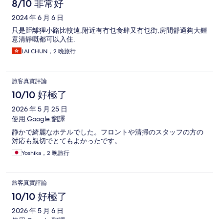
論
8/10 非常好
2024 年 6 月 6 日
只是距離狸小路比較遠,附近有冇乜食肆又冇乜街,房間舒適夠大鍾
意清靜嘅都可以入住.
LAI CHUN，2 晚旅行
旅客真實評論
10/10 好極了
2026 年 5 月 25 日
使用 Google 翻譯
静かで綺麗なホテルでした。フロントや清掃のスタッフの方の
対応も親切でとてもよかったです。
Yoshika，2 晚旅行
旅客真實評論
10/10 好極了
2026 年 5 月 6 日