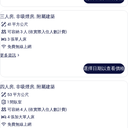
房
房,
(Run
非
三人房, 非吸煙房, 附屬建築 | 羽絨
顯
5
吸
of
三人房, 非吸煙房, 附屬建築
示
煙
House)
41 平方公尺
房
三
的
(Run
可容納 3 人 (依實際入住人數計費)
人
of
所
3 張單人床
House)
房,
有
的
免費無線上網
非
相
詳
更
更多資訊
情
吸
片
多
煙
三
選擇日期以查看價格
人
房,
房,
附
非
四人房, 非吸煙房, 附屬建築 | 羽絨
顯
5
吸
四人房, 非吸煙房, 附屬建築
屬
示
煙
建
53 平方公尺
房,
四
附
築
1 間臥室
人
屬
的
可容納 4 人 (依實際入住人數計費)
建
房,
築
所
4 張加大單人床
非
的
有
免費無線上網
詳