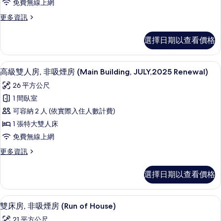
煙
非
免費無線上網
房,
吸
房,
更
更多資訊
煙
非
多
邊
房,
吸
總
邊
間
選擇日期以查看價格
統
間
煙
(East
套
(East
房
房,
Building)
Building)
高級雙人房, 非吸煙房 (Main Buildin
顯
4
非
高級雙人房, 非吸煙房 (Main Building, JULY,2025 Renewal)
(Grand
的
的
示
吸
詳
in
26 平方公尺
所
煙
情
高
Grand,lounge
房
1 間臥室
有
級
(Grand
access)
可容納 2 人 (依實際入住人數計費)
相
in
雙
的
Grand,lounge
1 張特大雙人床
片
人
所
access)
免費無線上網
的
房,
有
詳
更
更多資訊
非
相
情
多
吸
高
片
選擇日期以查看價格
級
煙
雙
房
人
羽絨被、遮光布/窗簾、免費無線上網
顯
4
房,
雙床房, 非吸煙房 (Run of House)
(Main
示
非
Building,
21 平方公尺