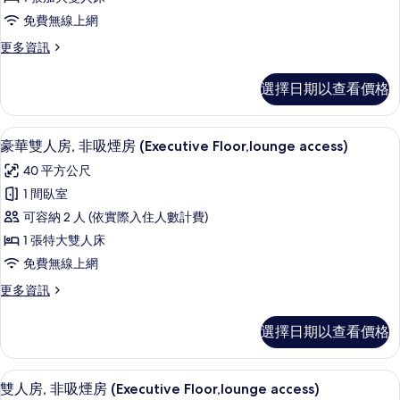
非
床,
煙
免費無線上網
非
吸
房
吸
更
更多資訊
煙
煙
多
的
房
房
雙
所
選擇日期以查看價格
的
人
(Main
詳
有
房,
Building,
情
非
相
豪華雙人房, 非吸煙房 (Executive Fl
顯
JULY,2025
7
吸
豪華雙人房, 非吸煙房 (Executive Floor,lounge access)
片
示
煙
Renewal)
40 平方公尺
房
豪
的
(Main
1 間臥室
華
所
Building,
可容納 2 人 (依實際入住人數計費)
JULY,2025
雙
有
Renewal)
1 張特大雙人床
人
相
的
免費無線上網
詳
房,
片
情
更
更多資訊
非
多
吸
豪
選擇日期以查看價格
華
煙
雙
房
人
雙人房, 非吸煙房 (Executive Floor
顯
5
房,
雙人房, 非吸煙房 (Executive Floor,lounge access)
(Executive