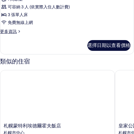
級
Building,JULY,2025
有
可容納 3 人 (依實際入住人數計費)
Renewal)
雙
相
的
3 張單人床
床
片
詳
免費無線上網
情
房,
更
更多資訊
非
多
吸
高
選擇日期以查看價格
級
煙
雙
房
床
類似的住宿
房,
(3
非
pax,
札幌蒙特利埃德爾霍夫飯店
皇家公園
吸
Main
煙
房
Building,
(3
JULY,
pax,
Renewal)
Main
的
Building,
JULY,
所
Renewal)
有
的
札
皇
札幌蒙特利埃德爾霍夫飯店
皇家公
詳
相
幌
家
札幌市中心
札幌市
情