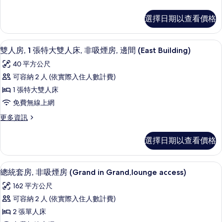
吸
相
多
情
煙
雙
片
選擇日期以查看價格
床
房
房,
(Large
非
雙人房, 1 張特大雙人床, 非吸煙房, 邊間 
顯
5
吸
Twin
雙人房, 1 張特大雙人床, 非吸煙房, 邊間 (East Building)
示
煙
Room
40 平方公尺
房
雙
East
(Large
可容納 2 人 (依實際入住人數計費)
人
Building)
Twin
1 張特大雙人床
Room
的
房,
East
免費無線上網
所
1
Building)
更
更多資訊
的
張
有
多
詳
特
相
雙
情
選擇日期以查看價格
人
大
片
房,
雙
1
總統套房, 非吸煙房 (Grand in Gran
顯
10
張
人
總統套房, 非吸煙房 (Grand in Grand,lounge access)
示
特
床,
162 平方公尺
大
總
非
雙
可容納 2 人 (依實際入住人數計費)
統
人
吸
2 張單人床
床,
套