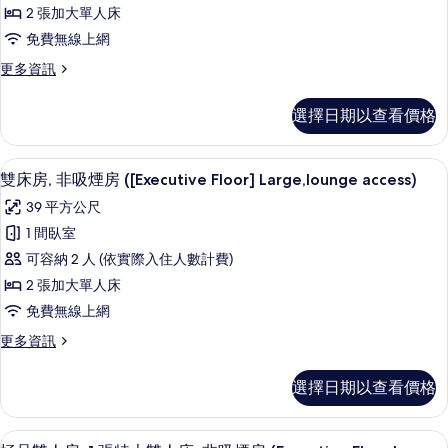
房,
相
的
2 張加大單人床
非
詳
片
免費無線上網
情
吸
更
更多資訊
煙
多
房
雙
選擇日期以查看價格
床
(Executive
房,
Floor,largeHollywood,lounge)
非
雙床房, 非吸煙房 ([Executive Floor
顯
的
5
吸
雙床房, 非吸煙房 ([Executive Floor] Large,lounge access)
示
煙
所
39 平方公尺
房
雙
有
(Executive
1 間臥室
床
Floor,largeHollywood,lounge)
相
可容納 2 人 (依實際入住人數計費)
的
房,
片
詳
2 張加大單人床
非
情
免費無線上網
吸
更
更多資訊
煙
多
房
雙
選擇日期以查看價格
床
([Executive
房,
Floor]
非
羽絨被、遮光布/窗簾、免費無線上網
顯
6
吸