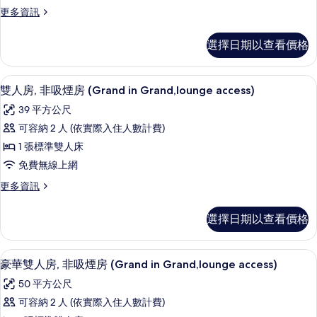
詳
房,
相
更
更多資訊
情
非
多
片
舒
吸
選擇日期以查看價格
適
煙
雙
床
房
雙人房, 非吸煙房 (Grand in Grand
顯
7
房,
雙人房, 非吸煙房 (Grand in Grand,lounge access)
(Comfort
示
非
39 平方公尺
Large
吸
雙
煙
Twin
可容納 2 人 (依實際入住人數計費)
人
房
Room
1 張標準雙人床
(Comfort
房,
-
Large
免費無線上網
非
East
Twin
更
更多資訊
Room
吸
Buildi)
多
-
的
煙
雙
East
選擇日期以查看價格
人
所
Buildi)
房
房,
的
有
(Grand
非
詳
豪華雙人房, 非吸煙房 (Grand in Gra
顯
6
吸
in
豪華雙人房, 非吸煙房 (Grand in Grand,lounge access)
相
情
示
煙
Grand,lounge
片
50 平方公尺
房
豪
access)
(Grand
可容納 2 人 (依實際入住人數計費)
華
的
in