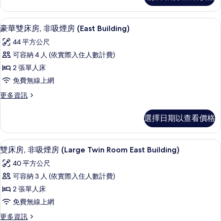
(Connecting
非
East
吸
豪華雙床房, 非吸煙房 (East Build
顯
Building)
5
煙
豪華雙床房, 非吸煙房 (East Building)
示
房
的
44 平方公尺
(Connecting
豪
所
East
可容納 4 人 (依實際入住人數計費)
華
Building)
有
2 張單人床
的
雙
相
詳
免費無線上網
床
片
情
更
更多資訊
房,
多
非
豪
選擇日期以查看價格
華
吸
雙
煙
床
羽絨被、遮光布/窗簾、免費無線上網
顯
6
房,
雙床房, 非吸煙房 (Large Twin Room East Building)
房
示
非
(East
40 平方公尺
吸
雙
Building)
煙
可容納 3 人 (依實際入住人數計費)
床
房
的
2 張單人床
(East
房,
所
Building)
免費無線上網
非
的
有
更
更多資訊
詳