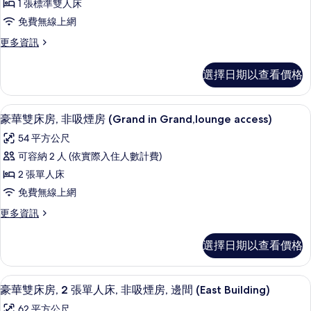
1 張標準雙人床
Grand,lounge
雙
所
access)
免費無線上網
人
有
的
更
更多資訊
詳
房,
相
多
情
非
豪
片
選擇日期以查看價格
華
吸
雙
煙
人
豪華雙床房, 非吸煙房 (Grand in Gra
顯
6
房,
豪華雙床房, 非吸煙房 (Grand in Grand,lounge access)
房
示
非
(Grand
54 平方公尺
吸
豪
in
煙
可容納 2 人 (依實際入住人數計費)
華
房
Grand,lounge
2 張單人床
(Grand
雙
access)
in
免費無線上網
床
的
Grand,lounge
更
更多資訊
access)
房,
所
多
的
非
豪
有
詳
選擇日期以查看價格
華
情
吸
相
雙
煙
片
床
羽絨被、遮光布/窗簾、免費無線上網
顯
5
房,
豪華雙床房, 2 張單人床, 非吸煙房, 邊間 (East Building)
房
示
非
(Grand
62 平方公尺