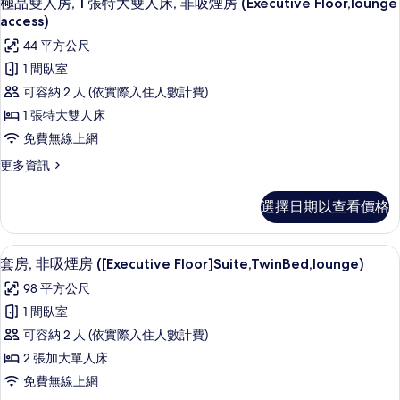
Large,lounge
極品雙人房, 1 張特大雙人床, 非吸煙房 (Executive Floor,lounge
示
煙
access)
access)
房
極
的
44 平方公尺
([Executive
品
所
Floor]
1 間臥室
Large,lounge
雙
有
可容納 2 人 (依實際入住人數計費)
access)
人
相
的
1 張特大雙人床
詳
房,
片
免費無線上網
情
1
更
更多資訊
張
多
極
特
選擇日期以查看價格
品
大
雙
雙
人
套房, 非吸煙房 ([Executive Floor
顯
6
房,
套房, 非吸煙房 ([Executive Floor]Suite,TwinBed,lounge)
人
示
1
98 平方公尺
床,
張
套
特
1 間臥室
非
房,
大
可容納 2 人 (依實際入住人數計費)
吸
雙
非
人
2 張加大單人床
煙
吸
床,
免費無線上網
房
非
煙