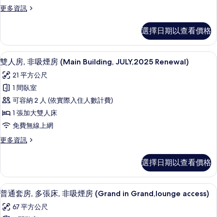
吸
相
情
更
更多資訊
煙
多
片
房,
四
選擇日期以查看價格
人
附
房,
屬
非
雙人房, 非吸煙房 (Main Building,
顯
4
吸
雙人房, 非吸煙房 (Main Building, JULY,2025 Renewal)
建
示
煙
築
21 平方公尺
房,
雙
附
的
1 間臥室
人
屬
所
可容納 2 人 (依實際入住人數計費)
建
房,
築
有
1 張加大雙人床
非
的
相
免費無線上網
詳
吸
片
情
更
更多資訊
煙
多
房
雙
選擇日期以查看價格
人
(Main
房,
Building,
非
普通套房, 多張床, 非吸煙房 (Grand in
顯
JULY,2025
7
吸
普通套房, 多張床, 非吸煙房 (Grand in Grand,lounge access)
示
煙
Renewal)
67 平方公尺
房
普
的