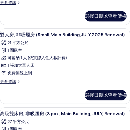
吸
(Executive
更
更多資訊
房
煙
多
Floor,lounge
房
([Executive
套
access)
選擇日期以查看價格
(Executive
房,
Floor]Suite,TwinBed,lounge)
的
Floor,lounge
非
的
access)
吸
所
雙人房, 非吸煙房 (Small,Main Buil
顯
的
所
4
煙
雙人房, 非吸煙房 (Small,Main Building,JULY,2025 Renewal)
有
詳
示
房
有
21 平方公尺
情
([Executive
相
雙
相
Floor]Suite,TwinBed,lounge)
1 間臥室
片
人
的
片
可容納 1 人 (依實際入住人數計費)
詳
房,
情
1 張加大單人床
非
免費無線上網
吸
更
更多資訊
煙
多
房
雙
選擇日期以查看價格
人
(Small,Main
房,
Building,JULY,2025
非
高級雙床房, 非吸煙房 (3 pax, Main B
顯
Renewal)
4
吸
高級雙床房, 非吸煙房 (3 pax, Main Building, JULY, Renewal)
示
煙
的
27 平方公尺
房
高
所
(Small,Main
1 間臥室