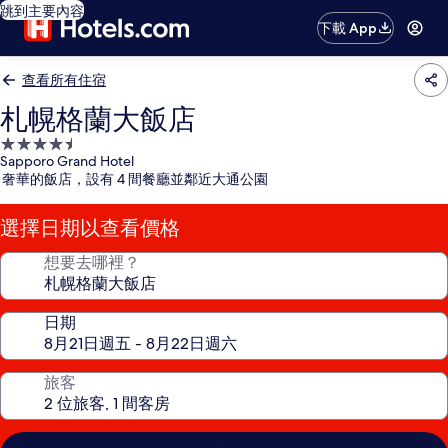
跳到主要內容
下載 App
查看所有住宿
札幌格蘭大飯店
4.5
Sapporo Grand Hotel
星
奢華的飯店，設有 4 間餐廳並鄰近大通公園
級
住
選擇日期以查看價格
宿
想要去哪裡？
日期
旅客