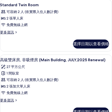
sqm
羽絨被、遮光布/窗簾、免費無線上網
顯
1
Double
Standard Twin Room
的
示
Room
可容納 2 人 (依實際入住人數計費)
所
44
Standard
sqm
2 張單人床
有
Twin
的
免費無線上網
相
Room
詳
情
片
的
更
更多資訊
多
所
Standard
選擇日期以查看價格
有
Twin
Room
相
的
高級雙床房, 非吸煙房 (Main Buildin
顯
片
4
詳
高級雙床房, 非吸煙房 (Main Building, JULY,2025 Renewal)
示
情
27 平方公尺
高
1 間臥室
級
可容納 2 人 (依實際入住人數計費)
雙
2 張加大單人床
床
免費無線上網
房,
更
更多資訊
非
多
吸
高
選擇日期以查看價格