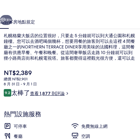
店
一個
下一個
的
131+
簡介
客房
地點
規定
相
札幌格蘭大飯店的位置很好，只要走 5 分鐘就可以到大通公園和札幌
片
鐘樓。您可以去酒吧喝個幾杯，想要用餐的旅客則可以去這裡 4 間餐
廳之一的NORTHERN TERRACE DINER享用美味的法國料理，這間餐
集
廳有供應早餐、午餐和晚餐。從這間奢華飯店走路 10 分鐘就可以到
狸小路商店街和札幌電視塔。旅客都覺得這裡觀光很方便，還可以走
路去搭大眾運輸工具，從住宿到西 4 丁目站只要 6 分鐘、到狸小路站
也只要 9 分鐘。
目
NT$2,389
前
總價 NT$2,901
的
8 月 31 日 - 9 月 1 日
4 間餐廳；供應早餐、午餐和晚餐
價
評
太棒了
9.2
查看 1,877 則評論
格
9.2 分，滿分 10 分，
論
是
NT$2,389
熱門設施服務
可停車
免費無線上網
餐廳
空調