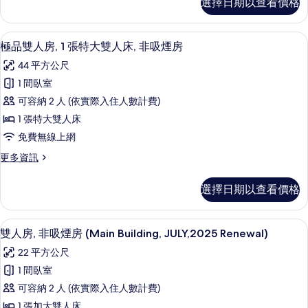
相
選擇日期以查看價格
情
通
雙
片
套
人
房,
羽絨被、遮光布/窗簾、免費無線上網
顯
7
1
極品雙人房, 1 張特大雙人床, 非吸煙房
床,
示
張
44 平方公尺
非
特
極
大
1 間臥室
吸
品
雙
可容納 2 人 (依實際入住人數計費)
煙
人
雙
床,
1 張特大雙人床
房
人
非
免費無線上網
(Grand
吸
房,
in
煙
更
更多資訊
1
房
多
Grand,lounge
張
(Grand
極
access)
選擇日期以查看價格
in
品
特
的
Grand,lounge
雙
大
access)
人
所
雙人房, 非吸煙房 (Main Building,
顯
的
4
房,
雙
雙人房, 非吸煙房 (Main Building, JULY,2025 Renewal)
有
詳
示
1
人
22 平方公尺
情
相
張
雙
床,
特
1 間臥室
片
人
大
非
可容納 2 人 (依實際入住人數計費)
雙
房,
吸
人
1 張加大雙人床