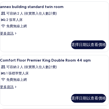
客
羽絨被、遮光布/窗簾、免費無線上網
顯
4
annex building standard twin room
房
示
篩
可容納 2 人 (依實際入住人數計費)
annex
選
2 張單人床
building
條
免費無線上網
standard
件
twin
更
更多資訊
多
room
annex
的
選擇日期以查看價格
building
所
standard
twin
有
羽絨被、遮光布/窗簾、免費無線上網
顯
1
room
Comfort Floor Premier King Double Room 44 sqm
相
示
的
可容納 2 人 (依實際入住人數計費)
詳
片
Comfort
情
1 張標準雙人床
Floor
免費無線上網
Premier
King
更
更多資訊
多
Double
Comfort
Room
選擇日期以查看價格
Floor
44
Premier
King