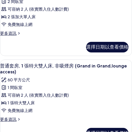
(Main
2 間臥室
通
所
Building,
可容納 2 人 (依實際入住人數計費)
JULY,2025
套
有
Renewal)
2 張加大單人床
房,
相
的
免費無線上網
詳
多
片
情
更
更多資訊
張
多
床,
普
選擇日期以查看價格
通
非
套
吸
房,
普通套房, 1 張特大雙人床, 非吸煙房 (Gra
顯
7
多
普通套房, 1 張特大雙人床, 非吸煙房 (Grand in Grand,lounge
煙
示
張
access)
房
床,
普
60 平方公尺
非
(Grand
通
吸
1 間臥室
in
煙
套
Grand,lounge
可容納 2 人 (依實際入住人數計費)
房
房,
access)
(Grand
1 張特大雙人床
in
1
的
免費無線上網
Grand,lounge
張
所
access)
更
更多資訊
特
的
有
多
詳
普
大