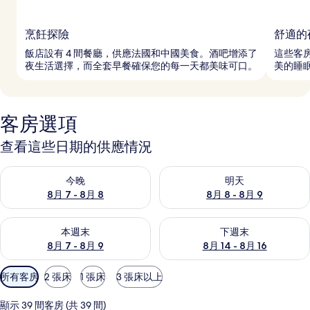
烹飪探險
舒適的
飯店設有 4 間餐廳，供應法國和中國美食。酒吧增添了
這些客
夜生活選擇，而全套早餐確保您的每一天都美味可口。
美的睡
客房選項
查看這些日期的供應情況
查看今晚 (8月 7 - 8月 8) 的供應情況
查看明天 (8月 8 - 8月 9) 的
今晚
明天
8月 7 - 8月 8
8月 8 - 8月 9
查看本週末 (8月 7 - 8月 9) 的供應情況
查看下週末 (8月 14 - 8月 16)
本週末
下週末
8月 7 - 8月 9
8月 14 - 8月 16
可
所有客房
2 張床
1 張床
3 張床以上
用
的
顯示 39 間客房 (共 39 間)