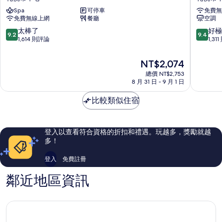
蒙
公
片
Spa
可停車
免費無
特
園
免費無線上網
餐廳
空調
利
畫
埃
布
9.2
9.4
太棒了
好極
9.2
9.4
德
札
分，
分，
1,614 則評論
1,31
爾
幌
滿
滿
霍
大
分
分
現
NT$2,074
夫
通
10
10
在
飯
總價 NT$2,753
公
分，
分，
價
8 月 31 日 - 9 月 1 日
店
園
太
好
格
札
札
棒
極
為
比較類似住宿
幌
幌
了，
了，
NT$2,074
市
市
1,614
1,311
中
中
則
則
心
心
評
評
登入以查看符合資格的折扣和禮遇。玩越多，獎勵就越
論
論
多！
登入
免費註冊
鄰近地區資訊