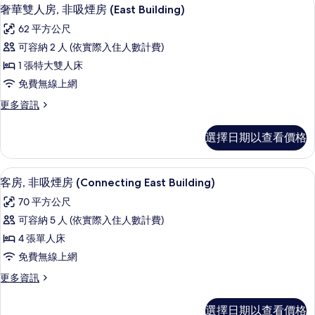
顯
4
吸
Tatami,
奢華雙人房, 非吸煙房 (East Building)
的
的
示
煙
詳
East
62 平方公尺
所
房
情
奢
Building)
(with
可容納 2 人 (依實際入住人數計費)
有
華
的
Tatami,
1 張特大雙人床
相
East
雙
所
Building)
免費無線上網
片
人
有
的
更
更多資訊
詳
房,
相
多
情
非
奢
片
選擇日期以查看價格
華
吸
雙
煙
人
羽絨被、遮光布/窗簾、免費無線上網
顯
5
房,
客房, 非吸煙房 (Connecting East Building)
房
示
非
(East
70 平方公尺
吸
客
Building)
煙
可容納 5 人 (依實際入住人數計費)
房,
房
的
4 張單人床
(East
非
所
Building)
免費無線上網
吸
的
有
更
更多資訊
詳
煙
相
多
情
房
客
片
選擇日期以查看價格
房,