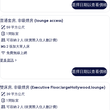
房
雙
選擇日期以查看價格
床
([Executive
房,
Floor]
非
普通套房, 非吸煙房 (lounge acce
顯
Hollywood,lounge)
7
吸
普通套房, 非吸煙房 (lounge access)
示
煙
的
59 平方公尺
房
普
所
([Executive
1 間臥室
通
Floor]
有
可容納 2 人 (依實際入住人數計費)
Hollywood,lounge)
套
相
的
2 張加大單人床
房,
片
詳
免費無線上網
情
非
更
更多資訊
吸
多
煙
普
選擇日期以查看價格
通
房
套
(lounge
房,
雙床房, 非吸煙房 (Executive Floor
顯
5
非
access)
雙床房, 非吸煙房 (Executive Floor,largeHollywood,lounge)
示
吸
的
39 平方公尺
煙
雙
所
房
1 間臥室
床
(lounge
有
可容納 2 人 (依實際入住人數計費)
access)