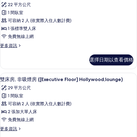
示
非
Floor,lounge
22 平方公尺
吸
雙
access)
煙
1 間臥室
人
房
的
可容納 2 人 (依實際入住人數計費)
(Executive
房,
所
Floor,lounge
1 張標準雙人床
非
有
access)
免費無線上網
的
吸
相
詳
更
更多資訊
煙
片
情
多
房
雙
選擇日期以查看價格
人
(Executive
房,
Floor,lounge
非
雙床房, 非吸煙房 ([Executive Floo
顯
access)
5
吸
雙床房, 非吸煙房 ([Executive Floor] Hollywood,lounge)
示
煙
的
29 平方公尺
房
雙
所
(Executive
1 間臥室
床
Floor,lounge
有
可容納 2 人 (依實際入住人數計費)
access)
房,
相
的
2 張加大單人床
非
片
詳
免費無線上網
情
吸
更
更多資訊
煙
多