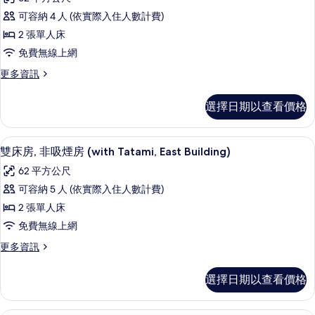
吸
豪
in
煙
可容納 4 人 (依實際入住人數計費)
華
房
Grand,lounge
2 張單人床
(Grand
雙
access)
in
免費無線上網
床
的
Grand,lounge
更
更多資訊
access)
房,
所
多
的
2
豪
有
詳
選擇日期以查看價格
華
張
情
相
雙
單
片
床
羽絨被、遮光布/窗簾、免費無線上網
顯
6
房,
人
雙床房, 非吸煙房 (with Tatami, East Building)
示
2
床,
62 平方公尺
張
雙
非
單
可容納 5 人 (依實際入住人數計費)
床
人
吸
2 張單人床
床,
房,
煙
非
免費無線上網
非
吸
房,
更
更多資訊
煙
吸
多
邊
房,
煙
雙
邊
間
選擇日期以查看價格
床
間
房
(East
房,
(East
(with
非
Building)
Building)
奢華雙人房, 非吸煙房 (East Build