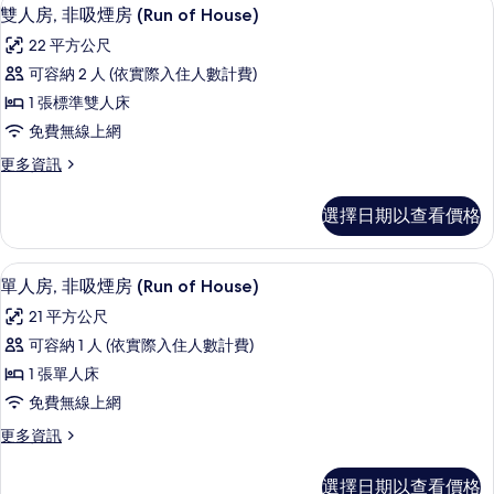
顯
所
4
of
雙人房, 非吸煙房 (Run of House)
示
the
有
22 平方公尺
House)
雙
相
的
可容納 2 人 (依實際入住人數計費)
人
片
詳
1 張標準雙人床
情
房,
免費無線上網
非
更
更多資訊
吸
多
煙
雙
選擇日期以查看價格
人
房
房,
(Run
非
單人房, 非吸煙房 (Run of House
顯
4
吸
of
單人房, 非吸煙房 (Run of House)
示
煙
House)
21 平方公尺
房
單
的
(Run
可容納 1 人 (依實際入住人數計費)
人
of
所
1 張單人床
House)
房,
有
的
免費無線上網
非
相
詳
更
更多資訊
情
吸
片
多
煙
單
選擇日期以查看價格
人