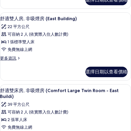
級
煙
雙
房
床
羽絨被、遮光布/窗簾、免費無線上網
顯
3
房,
舒適雙人房, 非吸煙房 (East Building)
(Main
示
非
Building,
22 平方公尺
吸
舒
JULY,2025
煙
可容納 2 人 (依實際入住人數計費)
適
房
Renewal)
1 張標準雙人床
(Main
雙
的
Building,
免費無線上網
人
所
JULY,2025
更
更多資訊
Renewal)
房,
有
多
的
非
舒
相
詳
選擇日期以查看價格
適
情
吸
片
雙
煙
人
羽絨被、遮光布/窗簾、免費無線上網
顯
4
房,
舒適雙床房, 非吸煙房 (Comfort Large Twin Room - East
房
示
非
Buildi)
(East
吸
舒
39 平方公尺
Building)
煙
適
房
的
可容納 2 人 (依實際入住人數計費)
(East
雙
所
2 張單人床
Building)
床
的
有
免費無線上網