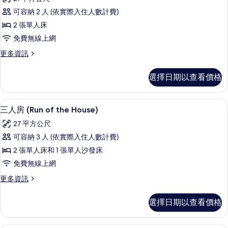
吸
雙
JULY,2025
煙
可容納 2 人 (依實際入住人數計費)
床
房
Renewal)
2 張單人床
(Main
房,
的
Building,
免費無線上網
非
所
JULY,2025
更
更多資訊
Renewal)
吸
有
多
的
煙
雙
相
詳
選擇日期以查看價格
床
情
房
片
房,
(Run
非
羽絨被、遮光布/窗簾、免費無線上網
顯
4
吸
of
三人房 (Run of the House)
示
煙
House)
27 平方公尺
房
三
的
(Run
可容納 3 人 (依實際入住人數計費)
人
of
所
2 張單人床和 1 張單人沙發床
House)
房
有
的
免費無線上網
(Run
相
詳
更
更多資訊
of
情
片
多
the
三
選擇日期以查看價格
House)
人
房
的
(Run
雙人房, 非吸煙房 (Run of House