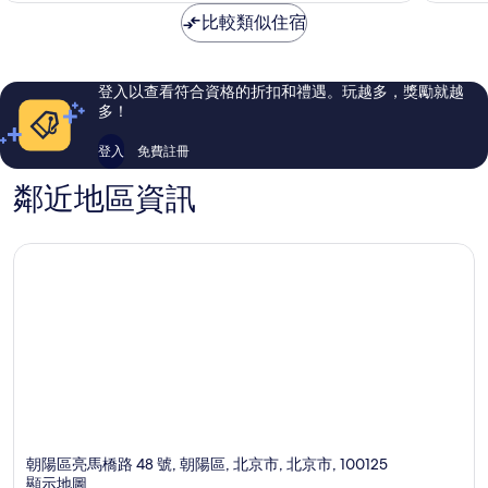
常
棒
NT$3,448
比較類似住宿
好，
了，
534
244
則
則
評
評
登入以查看符合資格的折扣和禮遇。玩越多，獎勵就越
論
論
多！
登入
免費註冊
鄰近地區資訊
朝陽區亮馬橋路 48 號, 朝陽區, 北京市, 北京市, 100125
顯示地圖