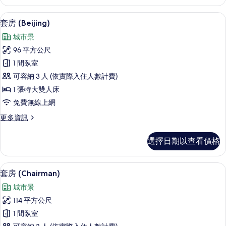
1
床,
張
高級寢具、迷你吧、客房內保險箱、書
顯
6
特
城
套房 (Beijing)
示
大
市
城市景
雙
套
景
人
96 平方公尺
房
床,
觀
1 間臥室
城
(Beijing)
(Ambassador)
市
可容納 3 人 (依實際入住人數計費)
的
景
的
1 張特大雙人床
觀
所
所
免費無線上網
(Ambassador)
有
的
有
更
更多資訊
相
詳
相
多
情
片
套
片
選擇日期以查看價格
房
(Beijing)
的
套房 (Chairman) | 高級寢具、迷
顯
6
詳
套房 (Chairman)
示
情
城市景
套
114 平方公尺
房
1 間臥室
(Chairman)