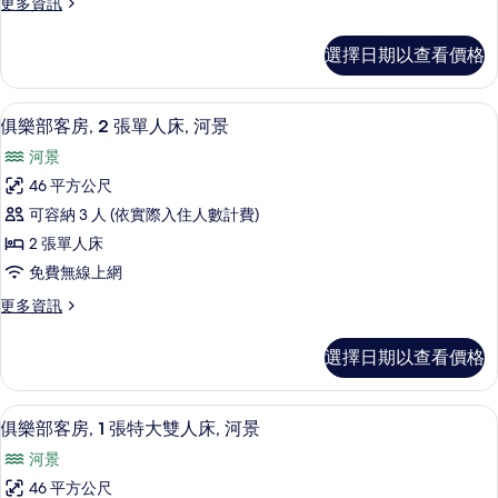
更
更多資訊
房
多
的
天
選擇日期以查看價格
际
所
城
有
景
客房景觀
顯
7
套
俱樂部客房, 2 張單人床, 河景
相
示
房
片
河景
的
俱
詳
46 平方公尺
樂
情
可容納 3 人 (依實際入住人數計費)
部
2 張單人床
客
免費無線上網
房,
更
更多資訊
2
多
張
俱
選擇日期以查看價格
樂
單
部
人
客
城市景
顯
6
房,
床,
俱樂部客房, 1 張特大雙人床, 河景
示
2
河
河景
張
俱
景
單
46 平方公尺