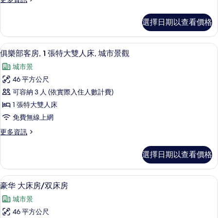
双
觀
多
所
的
床
行
有
選擇日期以查看價格
詳
政
房
情
相
大
的
床
片
客房景觀
顯
7
房/
俱樂部客房, 1 張特大雙人床, 城市景觀
所
示
双
有
城市景
床
俱
房
相
46 平方公尺
樂
的
片
可容納 3 人 (依實際入住人數計費)
詳
部
情
1 張特大雙人床
客
免費無線上網
房,
更
更多資訊
1
多
張
俱
選擇日期以查看價格
樂
特
部
大
客
客房景觀
顯
8
房,
雙
豪华 大床房/双床房
示
1
人
城市景
張
豪
床,
特
46 平方公尺