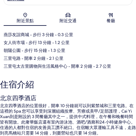
地圖
附近景點
附近交通
餐廳
燕莎友誼商城
- 步行 3 分鐘
- 0.3 公里
女人街市場
- 步行 13 分鐘
- 1.2 公里
朝陽公園
- 步行 15 分鐘
- 1.3 公里
三里屯路
- 開車 2 分鐘
- 2.1 公里
三里屯太古里購物與生活風格中心
- 開車 2 分鐘
- 2.7 公里
住宿介紹
北京四季酒店
北京四季酒店的位置很好，開車 10 分鐘就可以到紫禁城和三里屯路。在
這裡的 Spa 您可以享受到深層組織按摩、芳療或美甲/足部護理，Cai Yi
Xuan則是附設的 3 間餐廳其中之一，提供中式料理，在午餐和晚餐時間
皆有開放。此奢華飯店還有室內游泳池、酒吧/酒廊和24 小時健身中心。
住過的人都對住宿的友善員工讚不絕口。住宿離大眾運輸工具不遠，走路
到亮馬橋站只需要 14 分鐘，到棗營站也只要 14 分鐘。