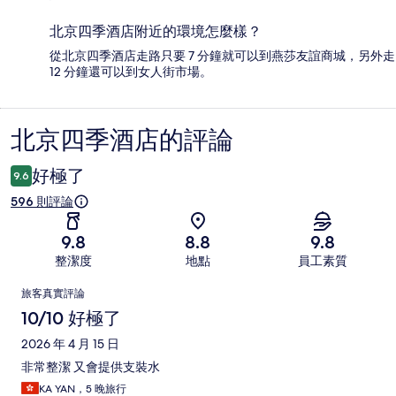
北京四季酒店附近的環境怎麼樣？
從北京四季酒店走路只要 7 分鐘就可以到燕莎友誼商城，另外走
12 分鐘還可以到女人街市場。
北京四季酒店的評論
評
論
好極了
9.6
596 則評論
9.8
8.8
9.8
整潔度
地點
員工素質
評
旅客真實評論
論
10/10 好極了
2026 年 4 月 15 日
非常整潔 又會提供支裝水
KA YAN，5 晚旅行