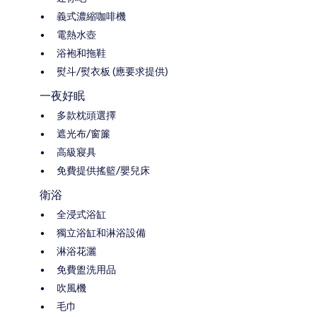
義式濃縮咖啡機
電熱水壺
浴袍和拖鞋
熨斗/熨衣板 (應要求提供)
一夜好眠
多款枕頭選擇
遮光布/窗簾
高級寢具
免費提供搖籃/嬰兒床
衛浴
全浸式浴缸
獨立浴缸和淋浴設備
淋浴花灑
免費盥洗用品
吹風機
毛巾