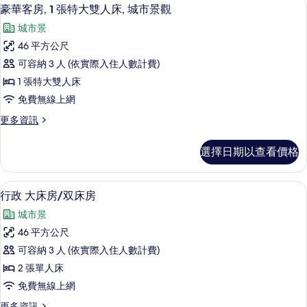
顯
7
豪華客房, 1 張特大雙人床, 城市景觀
房
示
篩
城市景
豪
選
46 平方公尺
華
條
可容納 3 人 (依實際入住人數計費)
客
件
1 張特大雙人床
房,
免費無線上網
1
更
更多資訊
張
多
特
豪
選擇日期以查看價格
華
大
客
雙
房,
城市景
顯
7
1
人
行政 大床房/双床房
示
張
床,
城市景
特
行
城
大
46 平方公尺
政
雙
市
可容納 3 人 (依實際入住人數計費)
人
大
景
床,
2 張單人床
床
城
觀
免費無線上網
市
房/
的
景
更
更多資訊