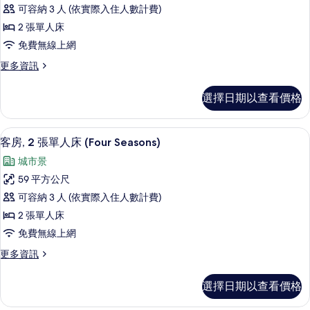
华
大
城
可容納 3 人 (依實際入住人數計費)
雙
大
市
人
2 張單人床
床
床,
景
免費無線上網
城
房/
觀
市
更
更多資訊
双
景
多
的
觀
床
豪
所
選擇日期以查看價格
的
华
房
詳
有
大
的
情
床
相
客房, 2 張單人床 (Four Seasons) | 住
顯
7
房/
客房, 2 張單人床 (Four Seasons)
所
片
示
双
有
城市景
床
客
房
相
59 平方公尺
房,
的
片
可容納 3 人 (依實際入住人數計費)
詳
2
情
2 張單人床
張
免費無線上網
單
更
更多資訊
人
多
床
客
選擇日期以查看價格
房,
(Four
2