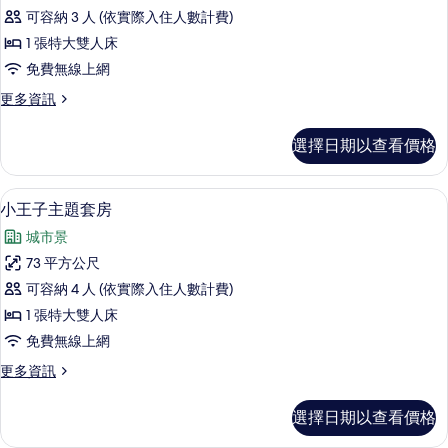
樂
人
的
可容納 3 人 (依實際入住人數計費)
床,
部
所
河
1 張特大雙人床
客
景
有
免費無線上網
的
房,
相
詳
更
更多資訊
1
情
多
片
張
俱
選擇日期以查看價格
樂
特
部
大
客
小王子主題套房 | 高級寢具、迷你吧
顯
8
房,
雙
小王子主題套房
示
1
人
城市景
張
小
床,
特
73 平方公尺
王
大
河
可容納 4 人 (依實際入住人數計費)
雙
子
景
人
1 張特大雙人床
主
床,
的
免費無線上網
河
題
所
景
更
更多資訊
套
的
多
有
詳
房
小
相
選擇日期以查看價格
情
王
的
片
子