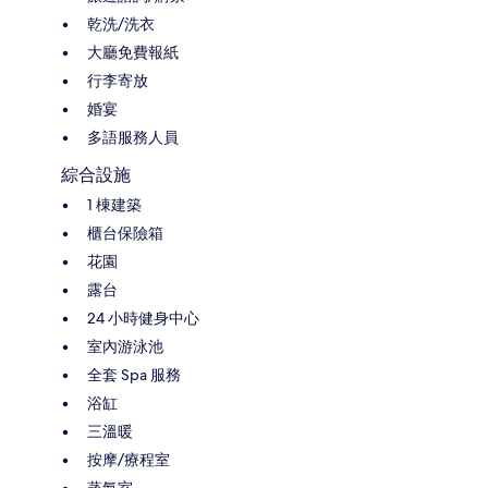
乾洗/洗衣
大廳免費報紙
行李寄放
婚宴
多語服務人員
綜合設施
1 棟建築
櫃台保險箱
花園
露台
24 小時健身中心
室內游泳池
全套 Spa 服務
浴缸
三溫暖
按摩/療程室
蒸氣室