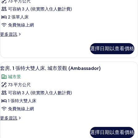
(Skyline
73 平方公尺
使
雙
View)
可容納 3 人 (依實際入住人數計費)
人
大
的
床
2 張單人床
床
所
(Skyline
免費無線上網
View)
套
有
的
更
更多資訊
房/
相
詳
多
情
双
大
片
選擇日期以查看價格
使
床
大
套
床
套房, 1 張特大雙人床, 城市景觀 (Amb
顯
9
套
套房, 1 張特大雙人床, 城市景觀 (Ambassador)
房
示
房/
的
城市景
双
套
床
所
73 平方公尺
房,
套
有
可容納 3 人 (依實際入住人數計費)
房
1
的
相
1 張特大雙人床
張
詳
片
免費無線上網
情
特
更
更多資訊
大
多
雙
套
選擇日期以查看價格
房,
人