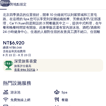
相
106+
簡介
客房
地點
規定
片
北京四季酒店的位置很好，開車 10 分鐘就可以到紫禁城和三里屯
集
路。在這裡的 Spa 您可以享受到深層組織按摩、芳療或美甲/足部護
理，Cai Yi Xuan則是附設的 3 間餐廳其中之一，提供中式料理，在午
餐和晚餐時間皆有開放。此奢華飯店還有室內游泳池、酒吧/酒廊和
24 小時健身中心。住過的人都對住宿的友善員工讚不絕口。住宿離
大眾運輸工具不遠，走路到亮馬橋站只需要 14 分鐘，到棗營站也只
要 14 分鐘。
目
NT$6,920
前
總價 NT$8,068
的
含稅金和其他費用
室內游泳池
價
8 月 22 日 - 8 月 23 日
格
評
9.6
深受旅客喜愛
是
論
旅
分，
旅客評分最高
NT$6,920
客
查看 596 則評論
滿
評
分
分
10，
熱門設施服務
最
深
高
受
游泳池
Spa
旅
免費無線上網
餐廳
客