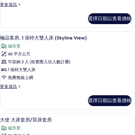
片
情
更
更多資訊
床
多
房/
尊
選擇日期以查看價格
贵
双
城
床
景
客房景觀
顯
6
大
極品客房, 1 張特大雙人床 (Skyline View)
房
示
床
的
城市景
房/
極
双
所
46 平方公尺
品
床
有
可容納 3 人 (依實際入住人數計費)
房
客
的
相
1 張特大雙人床
房,
詳
片
免費無線上網
情
1
更
更多資訊
張
多
特
極
選擇日期以查看價格
品
大
客
雙
房,
大使 大床套房/双床套房 | 高級寢
顯
8
1
人
大使 大床套房/双床套房
示
張
床
城市景
特
大
大