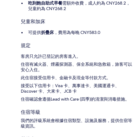
吃到飽自助式早餐
需額外收費，成人約為 CNY268.2，
兒童約為 CNY268.2
兒童和加床
可提供
折疊床
，費用為每晚 CNY583.0
規定
客房只允許已登記的房客進入。
住宿有滅火器、煙霧探測器、保全系統和急救箱，旅客可以
安心入住。
此住宿接受信用卡、金融卡及現金等付款方式。
接受以下信用卡：Visa 卡、萬事達卡、美國運通卡、
Discover 卡、大來卡、JCB 卡
住宿確認會遵循Lead with Care (四季)的清潔與消毒措施。
住宿等級
我們的評級系統會根據住宿類型、設施及服務，提供住宿等
級資訊。