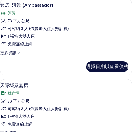
套房, 河景 (Ambassador) | 高
顯
6
的
套房, 河景 (Ambassador)
示
詳
河景
情
套
73 平方公尺
房,
可容納 3 人 (依實際入住人數計費)
河
1 張特大雙人床
景
免費無線上網
(Ambassador)
更
更多資訊
的
多
所
套
選擇日期以查看價格
房,
有
河
相
景
高級寢具、迷你吧、客房內保險箱、書
顯
7
(Ambassador)
片
天际城景套房
示
的
城市景
詳
天
情
73 平方公尺
际
可容納 3 人 (依實際入住人數計費)
城
1 張特大雙人床
景
免費無線上網
套