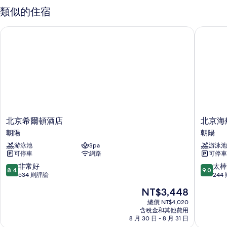
所
主
類似的住宿
題
有
套
北京希爾頓酒店
北京海航
相
房
的
片
詳
情
北
北
北京希爾頓酒店
北京海
京
京
朝陽
朝陽
希
海
游泳池
Spa
游泳池
爾
航
可停車
網路
可停車
頓
大
酒
廈
8.4
9.0
非常好
太棒
8.4
9.0
店
萬
分，
分，
534 則評論
244
朝
豪
滿
滿
現
NT$3,448
陽
酒
分
分
在
店
10
10
總價 NT$4,020
價
含稅金和其他費用
朝
分，
分，
格
8 月 30 日 - 8 月 31 日
陽
非
太
為