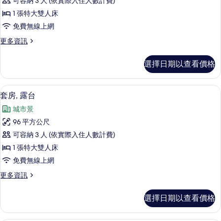
可容納 3 人 (依實際入住人數計費)
的
1 張特大雙人床
所
免費無線上網
有
更
更多資訊
相
多
片
套
選擇日期以查看價格
房
(Chairman)
的
40-吋平面電視、數位頻道、電視、付
顯
7
詳
套房, 露台
示
情
城市景
套
96 平方公尺
房,
可容納 3 人 (依實際入住人數計費)
露
1 張特大雙人床
台
免費無線上網
的
更
更多資訊
所
多
有
套
選擇日期以查看價格
房,
相
露
片
台