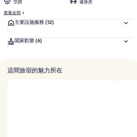
空調
喜
健身房
愛
查看全部
主要設施服務
(12)
闔家歡樂
(6)
這間旅宿的魅力所在