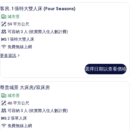
Seasons)
張
客房, 1 張特大雙人床 (Four Seasons) 
顯
的
7
單
客房, 1 張特大雙人床 (Four Seasons)
示
人
所
城市景
床
客
有
(Four
59 平方公尺
房,
Seasons)
相
可容納 3 人 (依實際入住人數計費)
的
1
片
詳
1 張特大雙人床
張
情
免費無線上網
特
更
更多資訊
大
多
雙
客
選擇日期以查看價格
房,
人
1
床
張
城市景
顯
8
特
(Four
尊贵城景 大床房/双床房
示
大
Seasons)
城市景
雙
尊
的
人
46 平方公尺
贵
床
所
可容納 3 人 (依實際入住人數計費)
(Four
城
有
Seasons)
2 張單人床
景
相
的
免費無線上網
詳
大