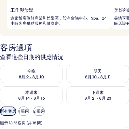
工作與放鬆
美好的
這家飯店位於商業和娛樂區，設有會議中心、Spa、24
盡情享受
小時客房餐點服務和健身房。
飯店設有
客房選項
查看這些日期的供應情況
查看今晚 (8月 9 - 8月 10) 的供應情況
查看明天 (8月 10 - 8月 11) 
今晚
明天
8月 9 - 8月 10
8月 10 - 8月 11
查看本週末 (8月 14 - 8月 16) 的供應情況
查看下週末 (8月 21 - 8月 23
本週末
下週末
8月 14 - 8月 16
8月 21 - 8月 23
可
所有客房
1 張床
2 張床
用
的
顯示 18 間客房 (共 18 間)
客
城市景