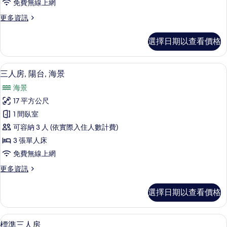
免費無線上網
台,
更
更多資訊
海
多
景
尊
選擇日期以查看價格
榮
(Plus)
客
的
房,
三人房, 陽台, 海景 | 高級寢具、迷
顯
8
陽
所
三人房, 陽台, 海景
示
台,
有
海景
海
三
相
景
17 平方公尺
人
(Plus)
片
1 間臥室
的
房,
詳
可容納 3 人 (依實際入住人數計費)
陽
情
3 張單人床
台,
免費無線上網
海
更
更多資訊
景
多
的
三
選擇日期以查看價格
人
所
房,
有
陽
高級寢具、迷你吧、客房內保險箱、書
顯
5
台,
標準三人房
相