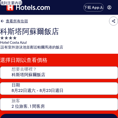
跳到主要內容
下載 App
查看所有住宿
科斯塔阿蘇爾飯店
4.0
Hotel Costa Azul
星
設有室外游泳池並鄰近帕爾馬港的飯店
級
住
選擇日期以查看價格
宿
想要去哪裡？
日期
旅客