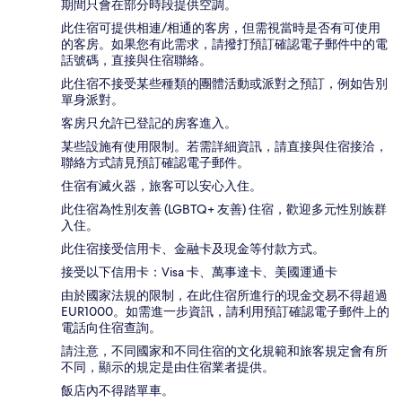
期間只會在部分時段提供空調。
此住宿可提供相連/相通的客房，但需視當時是否有可使用
的客房。如果您有此需求，請撥打預訂確認電子郵件中的電
話號碼，直接與住宿聯絡。
此住宿不接受某些種類的團體活動或派對之預訂，例如告別
單身派對。
客房只允許已登記的房客進入。
某些設施有使用限制。若需詳細資訊，請直接與住宿接洽，
聯絡方式請見預訂確認電子郵件。
住宿有滅火器，旅客可以安心入住。
此住宿為性別友善 (LGBTQ+ 友善) 住宿，歡迎多元性別族群
入住。
此住宿接受信用卡、金融卡及現金等付款方式。
接受以下信用卡：Visa 卡、萬事達卡、美國運通卡
由於國家法規的限制，在此住宿所進行的現金交易不得超過
EUR1000。如需進一步資訊，請利用預訂確認電子郵件上的
電話向住宿查詢。
請注意，不同國家和不同住宿的文化規範和旅客規定會有所
不同，顯示的規定是由住宿業者提供。
飯店內不得踏單車。