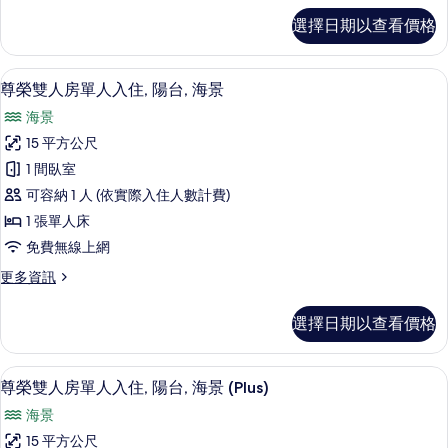
陽
雙
選擇日期以查看價格
人
台,
房
部
單
高級寢具、迷你吧、客房內保險箱、書
顯
10
人
尊榮雙人房單人入住, 陽台, 海景
分
示
入
海
海景
住,
尊
陽
景
15 平方公尺
榮
台,
的
1 間臥室
部
雙
分
所
可容納 1 人 (依實際入住人數計費)
人
海
有
1 張單人床
景
房
相
免費無線上網
的
單
詳
片
更
更多資訊
情
人
多
入
尊
選擇日期以查看價格
榮
住,
雙
陽
人
高級寢具、迷你吧、客房內保險箱、書
顯
10
房
尊榮雙人房單人入住, 陽台, 海景 (Plus)
台,
示
單
海
海景
人
尊
入
景
15 平方公尺