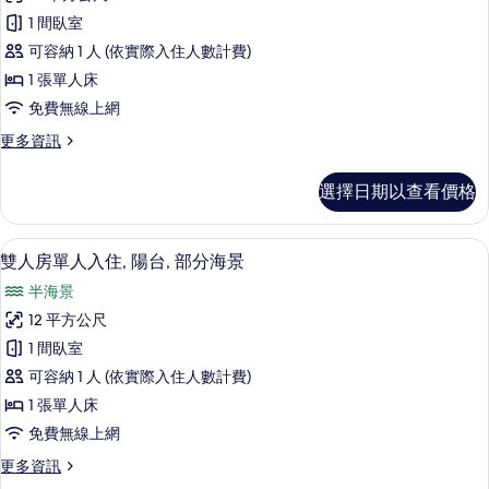
標
景
片
1 間臥室
準
的
可容納 1 人 (依實際入住人數計費)
詳
雙
情
1 張單人床
人
免費無線上網
房
更
更多資訊
單
多
人
標
選擇日期以查看價格
準
入
雙
住
人
高級寢具、迷你吧、客房內保險箱、書
顯
6
房
雙人房單人入住, 陽台, 部分海景
的
示
單
所
半海景
人
雙
入
有
12 平方公尺
人
住
相
1 間臥室
的
房
詳
片
可容納 1 人 (依實際入住人數計費)
單
情
1 張單人床
人
免費無線上網
入
更
更多資訊
住,
多