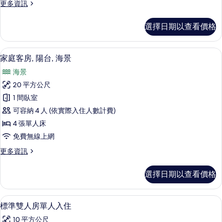
更
更多資訊
分
多
海
雙
選擇日期以查看價格
人
景
房,
的
陽
家庭客房, 陽台, 海景 | 高級寢具、
顯
9
台,
家庭客房, 陽台, 海景
所
示
部
有
海景
分
家
海
相
20 平方公尺
庭
景
片
1 間臥室
的
客
詳
可容納 4 人 (依實際入住人數計費)
房,
情
4 張單人床
陽
免費無線上網
台,
更
更多資訊
海
多
景
家
選擇日期以查看價格
庭
的
客
所
房,
高級寢具、迷你吧、客房內保險箱、書
顯
6
陽
標準雙人房單人入住
有
示
台,
相
10 平方公尺
海