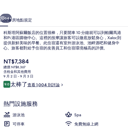
飯
一個
下一個
店
64+
簡介
客房
地點
規定
的
科斯塔阿蘇爾飯店的位置很棒，只要開車 10 分鐘就可以到帕爾馬港
相
和Pi 港區購物中心。這裡的按摩讓旅客可以徹底放鬆身心，Xaloc則
提供新鮮美味的早餐。此住宿還有室外游泳池、池畔酒吧和健身中
片
心。旅客都對給予住宿的友善員工和住宿環境極高的評價。
集
目
NT$7,384
前
總價 NT$8,367
的
含稅金和其他費用
價
9 月 2 日 - 9 月 3 日
高級寢具、迷你吧、客房內保險箱、書
格
評
太棒了
9.0
查看 1,004 則評論
是
9.0 分，滿分 10 分，
論
NT$7,384
熱門設施服務
游泳池
Spa
可停車
免費無線上網