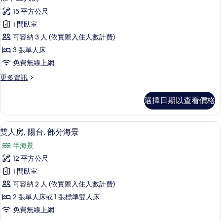
示
海
片
15 平方公尺
景
標
的
1 間臥室
準
詳
可容納 3 人 (依實際入住人數計費)
情
三
3 張單人床
人
免費無線上網
房
更
更多資訊
的
多
所
標
選擇日期以查看價格
準
有
三
相
人
高級寢具、迷你吧、客房內保險箱、書
顯
5
房
雙人房, 陽台, 部分海景
片
示
的
半海景
詳
雙
情
12 平方公尺
人
1 間臥室
房,
可容納 2 人 (依實際入住人數計費)
陽
2 張單人床或 1 張標準雙人床
台,
免費無線上網
部