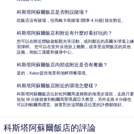
科斯塔阿蘇爾飯店是否附設賭場？
此飯店沒有賭場，但馬略卡島賭場 (開車 4 分鐘) 就在附近。
科斯塔阿蘇爾飯店和附近有什麼好看好玩的？
您可以在附近體驗遊船觀光等活動，或到鄰近的高爾夫球場上練
習揮桿。 您可以在室外泳池游上幾圈，或享受這間飯店的其他
設施，例如三溫暖和健身中心。
科斯塔阿蘇爾飯店內部或附近是否有餐廳？
是的，Xaloc提供海景和池畔用餐環境。
科斯塔阿蘇爾飯店附近的環境怎麼樣？
科斯塔阿蘇爾飯店位於松阿爾馬達姆斯的海濱步道區，走路只要
短短 18 分鐘就會到帕爾馬聖瑪麗亞大教堂，另外走路 4 分鐘也
可以到帕爾馬禮堂。旅客對於這間飯店位置的評價都很好。
科斯塔阿蘇爾飯店的評論
評