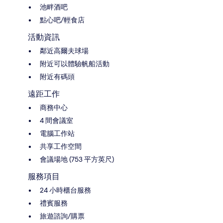
池畔酒吧
點心吧/輕食店
活動資訊
鄰近高爾夫球場
附近可以體驗帆船活動
附近有碼頭
遠距工作
商務中心
4 間會議室
電腦工作站
共享工作空間
會議場地 (753 平方英尺)
服務項目
24 小時櫃台服務
禮賓服務
旅遊諮詢/購票