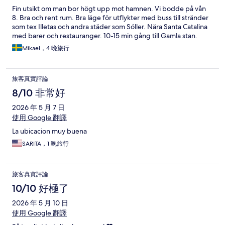
Fin utsikt om man bor högt upp mot hamnen. Vi bodde på vån
8. Bra och rent rum. Bra läge för utflykter med buss till stränder
som tex Illetas och andra städer som Sóller. Nära Santa Catalina
med barer och restauranger. 10-15 min gång till Gamla stan.
Mikael，4 晚旅行
旅客真實評論
8/10 非常好
2026 年 5 月 7 日
使用 Google 翻譯
La ubicacion muy buena
SARITA，1 晚旅行
旅客真實評論
10/10 好極了
2026 年 5 月 10 日
使用 Google 翻譯