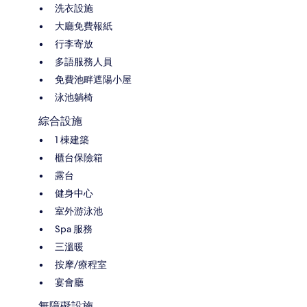
洗衣設施
大廳免費報紙
行李寄放
多語服務人員
免費池畔遮陽小屋
泳池躺椅
綜合設施
1 棟建築
櫃台保險箱
露台
健身中心
室外游泳池
Spa 服務
三溫暖
按摩/療程室
宴會廳
無障礙設施