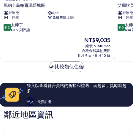
情
拉
Palma
馬約卡島帕爾瑪舊城區
艾爾坎
託
Blanc
游泳池
Spa
游泳池
加
飯
可停車
免費無線上網
可停車
酒
店
店
艾
9.2
9.0
太棒了
太棒
9.2
9.0
馬
爾
分，
分，
1,019 則評論
484
約
坎
滿
滿
現
NT$9,035
卡
普
分
分
在
島
登
10
10
總價 NT$10,266
價
帕
含稅金和其他費用
塞
分，
分，
格
8 月 9 日 - 8 月 10 日
爾
拉
太
太
為
瑪
塔
棒
棒
NT$9,035
比較類似住宿
舊
了，
了，
城
1,019
484
區
則
則
評
評
登入以查看符合資格的折扣和禮遇。玩越多，獎勵就越
論
論
多！
登入
免費註冊
鄰近地區資訊