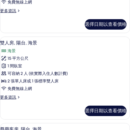
免費無線上網
入
更
更多資訊
住,
多
陽
雙
選擇日期以查看價格
人
台,
房
海
單
高級寢具、迷你吧、客房內保險箱、書
顯
7
人
雙人房, 陽台, 海景
景
示
入
的
海景
住,
雙
陽
所
15 平方公尺
人
台,
有
1 間臥室
海
房,
景
相
可容納 2 人 (依實際入住人數計費)
陽
的
片
2 張單人床或 1 張標準雙人床
詳
台,
免費無線上網
情
海
更
更多資訊
景
多
的
雙
選擇日期以查看價格
人
所
房,
有
陽
高級寢具、迷你吧、客房內保險箱、書
顯
9
台,
尊榮客房, 陽台, 海景