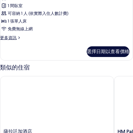
榮
住,
的
1 間臥室
陽
雙
台,
所
可容納 1 人 (依實際入住人數計費)
人
海
有
1 張單人床
景
房
相
免費無線上網
的
單
詳
片
更
更多資訊
情
人
多
入
尊
選擇日期以查看價格
榮
住,
雙
陽
人
類似的住宿
房
台,
單
薩拉託加酒店
HM Palm
海
人
入
景
住,
(Plus)
陽
的
台,
海
所
景
有
(Plus)
的
相
詳
薩
HM
薩拉託加酒店
HM Pa
片