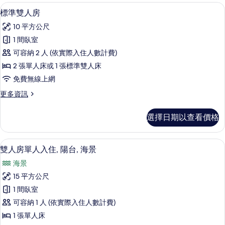
客
高級寢具、迷你吧、客房內保險箱、書
顯
6
標準雙人房
房
示
篩
10 平方公尺
標
選
1 間臥室
準
條
可容納 2 人 (依實際入住人數計費)
雙
件
2 張單人床或 1 張標準雙人床
人
免費無線上網
房
更
更多資訊
的
多
所
標
選擇日期以查看價格
準
有
雙
相
人
高級寢具、迷你吧、客房內保險箱、書
顯
7
房
雙人房單人入住, 陽台, 海景
片
示
的
海景
詳
雙
情
15 平方公尺
人
1 間臥室
房
可容納 1 人 (依實際入住人數計費)
單
1 張單人床
人