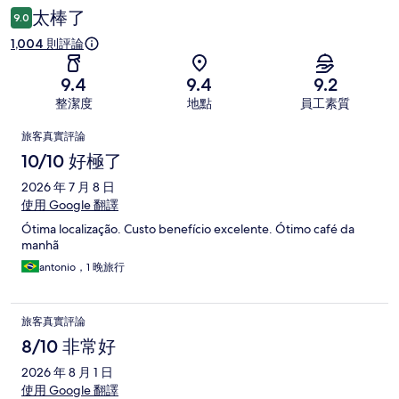
論
太棒了
9.0
1,004 則評論
9.4
9.4
9.2
整潔度
地點
員工素質
評
旅客真實評論
論
10/10 好極了
2026 年 7 月 8 日
使用 Google 翻譯
Ótima localização. Custo benefício excelente. Ótimo café da
manhã
antonio，1 晚旅行
旅客真實評論
8/10 非常好
2026 年 8 月 1 日
使用 Google 翻譯