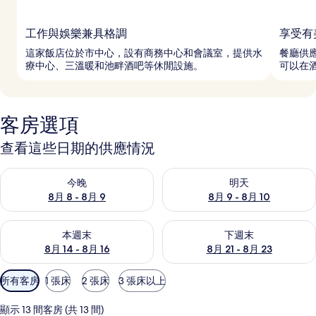
工作與娛樂兼具格調
享受有
這家飯店位於市中心，設有商務中心和會議室，提供水
餐廳供
療中心、三溫暖和池畔酒吧等休閒設施。
可以在
客房選項
查看這些日期的供應情況
查看今晚 (8月 8 - 8月 9) 的供應情況
查看明天 (8月 9 - 8月 10) 的
今晚
明天
8月 8 - 8月 9
8月 9 - 8月 10
查看本週末 (8月 14 - 8月 16) 的供應情況
查看下週末 (8月 21 - 8月 23
本週末
下週末
8月 14 - 8月 16
8月 21 - 8月 23
可
所有客房
1 張床
2 張床
3 張床以上
用
的
顯示 13 間客房 (共 13 間)