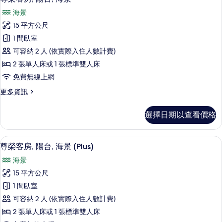
相
示
海
片
海景
景
尊
的
15 平方公尺
榮
詳
1 間臥室
情
客
可容納 2 人 (依實際入住人數計費)
房,
2 張單人床或 1 張標準雙人床
陽
免費無線上網
台,
更
更多資訊
海
多
景
尊
選擇日期以查看價格
榮
的
客
所
房,
高級寢具、迷你吧、客房內保險箱、書
顯
10
陽
尊榮客房, 陽台, 海景 (Plus)
有
示
台,
相
海景
海
尊
景
片
15 平方公尺
榮
的
1 間臥室
詳
客
情
可容納 2 人 (依實際入住人數計費)
房,
2 張單人床或 1 張標準雙人床
陽