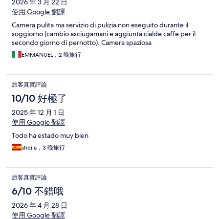
2026 年 3 月 22 日
使用 Google 翻譯
Camera pulita ma servizio di pulizia non eseguito durante il
soggiorno (cambio asciugamani e aggiunta cialde caffe per il
secondo giorno dí pernotto). Camera spaziosa
EMMANUEL，2 晚旅行
旅客真實評論
10/10 好極了
2025 年 12 月 1 日
使用 Google 翻譯
Todo ha estado muy bien
sheila，3 晚旅行
旅客真實評論
6/10 不錯哦
2026 年 4 月 28 日
使用 Google 翻譯