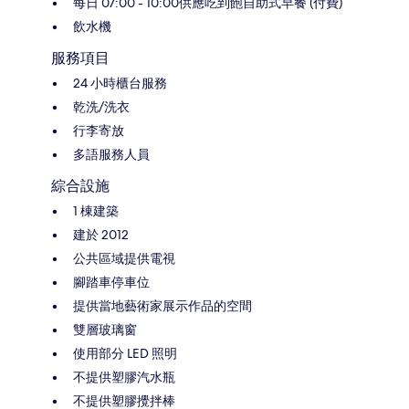
每日 07:00 - 10:00供應吃到飽自助式早餐 (付費)
飲水機
服務項目
24 小時櫃台服務
乾洗/洗衣
行李寄放
多語服務人員
綜合設施
1 棟建築
建於 2012
公共區域提供電視
腳踏車停車位
提供當地藝術家展示作品的空間
雙層玻璃窗
使用部分 LED 照明
不提供塑膠汽水瓶
不提供塑膠攪拌棒