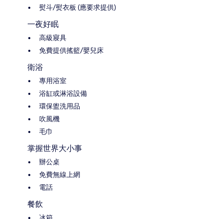
熨斗/熨衣板 (應要求提供)
一夜好眠
高級寢具
免費提供搖籃/嬰兒床
衛浴
專用浴室
浴缸或淋浴設備
環保盥洗用品
吹風機
毛巾
掌握世界大小事
辦公桌
免費無線上網
電話
餐飲
冰箱