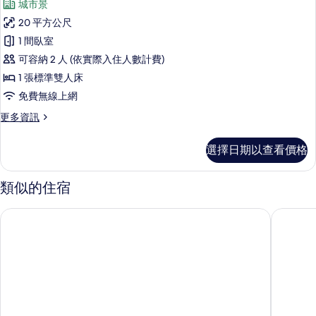
城市景
開
20 平方公尺
放
1 間臥室
式
可容納 2 人 (依實際入住人數計費)
客
1 張標準雙人床
房,
免費無線上網
1
更
更多資訊
張
多
標
開
選擇日期以查看價格
放
準
式
雙
客
類似的住宿
房,
人
1
床
布魯塞爾馨樂庭飯店
布魯塞爾
張
的
標
準
所
雙
有
人
床
相
的
片
詳