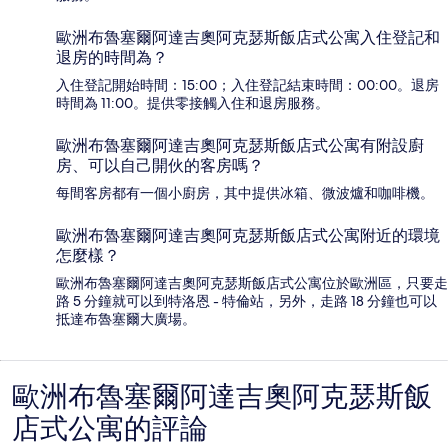
歐洲布魯塞爾阿達吉奧阿克瑟斯飯店式公寓入住登記和
退房的時間為？
入住登記開始時間：15:00；入住登記結束時間：00:00。退房
時間為 11:00。提供零接觸入住和退房服務。
歐洲布魯塞爾阿達吉奧阿克瑟斯飯店式公寓有附設廚
房、可以自己開伙的客房嗎？
每間客房都有一個小廚房，其中提供冰箱、微波爐和咖啡機。
歐洲布魯塞爾阿達吉奧阿克瑟斯飯店式公寓附近的環境
怎麼樣？
歐洲布魯塞爾阿達吉奧阿克瑟斯飯店式公寓位於歐洲區，只要走
路 5 分鐘就可以到特洛恩 - 特倫站，另外，走路 18 分鐘也可以
抵達布魯塞爾大廣場。
歐洲布魯塞爾阿達吉奧阿克瑟斯飯
評
店式公寓的評論
論