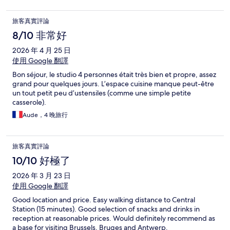
旅客真實評論
8/10 非常好
2026 年 4 月 25 日
使用 Google 翻譯
Bon séjour, le studio 4 personnes était très bien et propre, assez
grand pour quelques jours. L’espace cuisine manque peut-être
un tout petit peu d’ustensiles (comme une simple petite
casserole).
Aude，4 晚旅行
旅客真實評論
10/10 好極了
2026 年 3 月 23 日
使用 Google 翻譯
Good location and price. Easy walking distance to Central
Station (15 minutes). Good selection of snacks and drinks in
reception at reasonable prices. Would definitely recommend as
a base for visiting Brussels, Bruges and Antwerp.