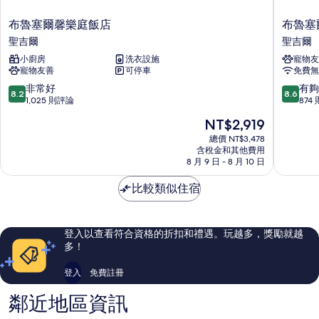
情
布
布
布魯塞爾馨樂庭飯店
布魯塞
魯
魯
聖吉爾
聖吉爾
塞
塞
小廚房
洗衣設施
寵物友
爾
爾
寵物友善
可停車
免費無
馨
中
樂
心
8.2
8.6
非常好
有夠
8.2
8.6
庭
路
分，
分，
1,025 則評論
874
飯
易
滿
滿
現
NT$2,919
店
斯
分
分
在
聖
城
10
10
總價 NT$3,478
價
吉
含稅金和其他費用
市
分，
分，
格
8 月 9 日 - 8 月 10 日
爾
盒
非
有
為
子
常
夠
NT$2,919
比較類似住宿
飯
好，
讚，
店
1,025
874
聖
則
則
吉
評
評
登入以查看符合資格的折扣和禮遇。玩越多，獎勵就越
爾
論
論
多！
登入
免費註冊
鄰近地區資訊