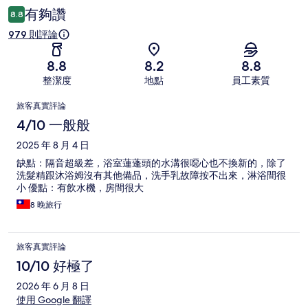
有夠讚
8.8
979 則評論
8.8
8.2
8.8
整潔度
地點
員工素質
評
旅客真實評論
論
4/10 一般般
2025 年 8 月 4 日
缺點：隔音超級差，浴室蓮蓬頭的水溝很噁心也不換新的，除了
洗髮精跟沐浴姆沒有其他備品，洗手乳故障按不出來，淋浴間很
小 優點：有飲水機，房間很大
8 晚旅行
旅客真實評論
10/10 好極了
2026 年 6 月 8 日
使用 Google 翻譯