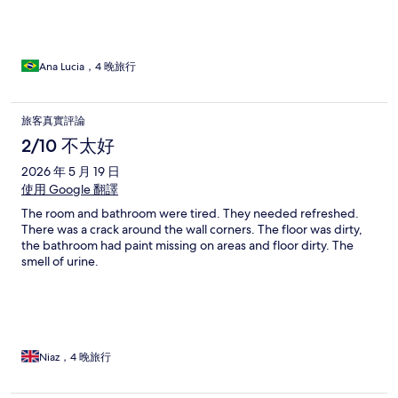
arrumação tb é paga!
Ana Lucia，4 晚旅行
旅客真實評論
2/10 不太好
2026 年 5 月 19 日
使用 Google 翻譯
The room and bathroom were tired. They needed refreshed.
There was a crack around the wall corners. The floor was dirty,
the bathroom had paint missing on areas and floor dirty. The
smell of urine.
Niaz，4 晚旅行