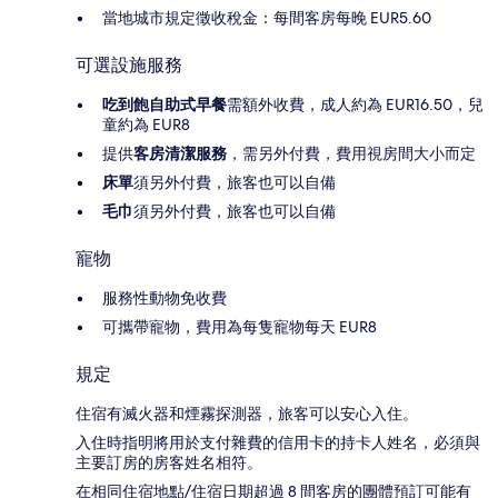
當地城市規定徵收稅金：每間客房每晚 EUR5.60
可選設施服務
吃到飽自助式早餐
需額外收費，成人約為 EUR16.50，兒
童約為 EUR8
提供
客房清潔服務
，需另外付費，費用視房間大小而定
床單
須另外付費，旅客也可以自備
毛巾
須另外付費，旅客也可以自備
寵物
服務性動物免收費
可攜帶寵物，費用為每隻寵物每天 EUR8
規定
住宿有滅火器和煙霧探測器，旅客可以安心入住。
入住時指明將用於支付雜費的信用卡的持卡人姓名，必須與
主要訂房的房客姓名相符。
在相同住宿地點/住宿日期超過 8 間客房的團體預訂可能有