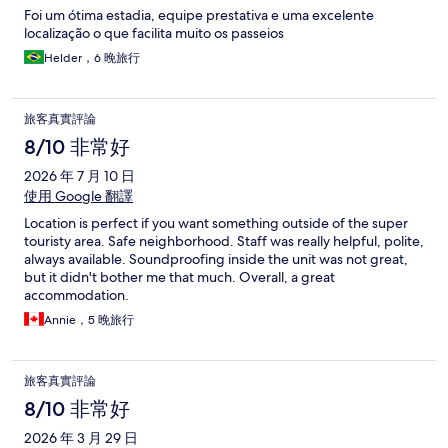
Foi um ótima estadia, equipe prestativa e uma excelente
localização o que facilita muito os passeios
Helder，6 晚旅行
旅客真實評論
8/10 非常好
2026 年 7 月 10 日
使用 Google 翻譯
Location is perfect if you want something outside of the super
touristy area. Safe neighborhood. Staff was really helpful, polite,
always available. Soundproofing inside the unit was not great,
but it didn't bother me that much. Overall, a great
accommodation.
Annie，5 晚旅行
旅客真實評論
8/10 非常好
2026 年 3 月 29 日