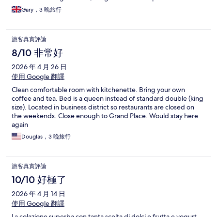
Gary，3 晚旅行
旅客真實評論
8/10 非常好
2026 年 4 月 26 日
使用 Google 翻譯
Clean comfortable room with kitchenette. Bring your own
coffee and tea. Bed is a queen instead of standard double (king
size). Located in business district so restaurants are closed on
the weekends. Close enough to Grand Place. Would stay here
again
Douglas，3 晚旅行
旅客真實評論
10/10 好極了
2026 年 4 月 14 日
使用 Google 翻譯
La colazione superba con tanta scelta di dolci e frutta e yogurt.