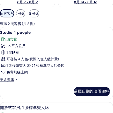
8月 7 - 8月 9
8月 14 - 8月 16
可
所有客房
1 張床
2 張床
用
的
顯示 2 間客房 (共 2 間)
客
Studio 4 people | 高級寢具、
顯
11
Studio 4 people
房
示
篩
城市景
Studio
選
35 平方公尺
4
條
1 間臥室
people
件
可容納 4 人 (依實際入住人數計費)
的
1 張標準雙人床和 1 張標準雙人沙發床
所
免費無線上網
有
相
更
更多資訊
多
片
Studio
選擇日期以查看價格
4
people
的
開放式客房, 1 張標準雙人床 | 高級
顯
10
詳
開放式客房, 1 張標準雙人床
示
情