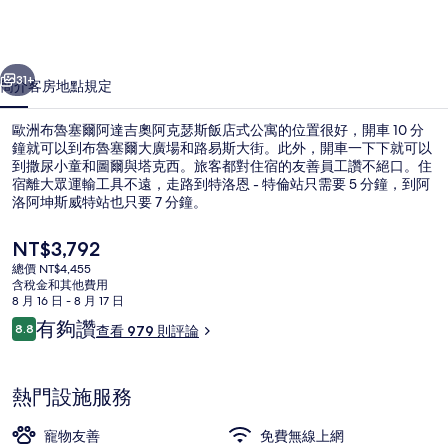
爾
阿
一個
下一個
達
31+
簡介
客房
地點
規定
吉
歐洲布魯塞爾阿達吉奧阿克瑟斯飯店式公寓的位置很好，開車 10 分
奧
鐘就可以到布魯塞爾大廣場和路易斯大街。此外，開車一下下就可以
到撒尿小童和圖爾與塔克西。旅客都對住宿的友善員工讚不絕口。住
阿
宿離大眾運輸工具不遠，走路到特洛恩 - 特倫站只需要 5 分鐘，到阿
克
洛阿坤斯威特站也只要 7 分鐘。
瑟
目
NT$3,792
前
斯
總價 NT$4,455
的
含稅金和其他費用
外觀
飯
價
8 月 16 日 - 8 月 17 日
格
評
有夠讚
店
8.8
查看 979 則評論
是
8.8 分，滿分 10 分，
論
NT$3,792
式
公
熱門設施服務
寓
寵物友善
免費無線上網