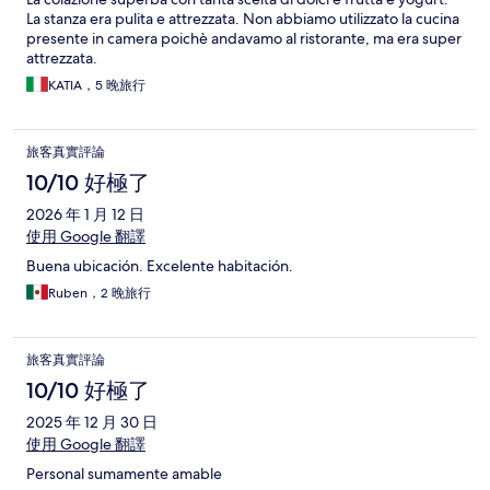
La stanza era pulita e attrezzata. Non abbiamo utilizzato la cucina
presente in camera poichè andavamo al ristorante, ma era super
attrezzata.
KATIA，5 晚旅行
旅客真實評論
10/10 好極了
2026 年 1 月 12 日
使用 Google 翻譯
Buena ubicación. Excelente habitación.
Ruben，2 晚旅行
旅客真實評論
10/10 好極了
2025 年 12 月 30 日
使用 Google 翻譯
Personal sumamente amable