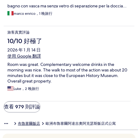
bagno con vasca ma senza vetro di separazione per la doccia...
marco enrico，1 晚旅行
旅客真實評論
10/10 好極了
2026 年 1 月 14 日
使用 Google 翻譯
Room was great. Complementary welcome drinks in the
morning was nice. The walk to most of the action was about 20
minutes but it was close to the European History Museum.
Overall great property.
Luke，2 晚旅行
查看 979 則評論
布魯塞爾飯店
歐洲布魯塞爾阿達吉奧阿克瑟斯飯店式公寓