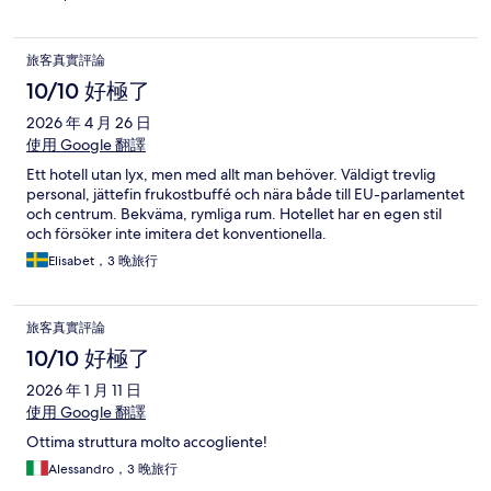
旅客真實評論
10/10 好極了
2026 年 4 月 26 日
使用 Google 翻譯
Ett hotell utan lyx, men med allt man behöver. Väldigt trevlig
personal, jättefin frukostbuffé och nära både till EU-parlamentet
och centrum. Bekväma, rymliga rum. Hotellet har en egen stil
och försöker inte imitera det konventionella.
Elisabet，3 晚旅行
旅客真實評論
10/10 好極了
2026 年 1 月 11 日
使用 Google 翻譯
Ottima struttura molto accogliente!
Alessandro，3 晚旅行