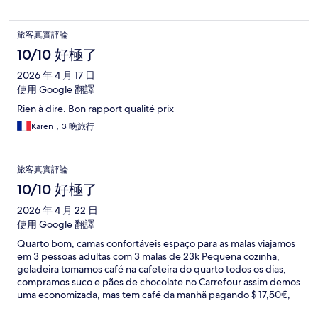
旅客真實評論
10/10 好極了
2026 年 4 月 17 日
使用 Google 翻譯
Rien à dire. Bon rapport qualité prix
Karen，3 晚旅行
旅客真實評論
10/10 好極了
2026 年 4 月 22 日
使用 Google 翻譯
Quarto bom, camas confortáveis espaço para as malas viajamos
em 3 pessoas adultas com 3 malas de 23k Pequena cozinha,
geladeira tomamos café na cafeteira do quarto todos os dias,
compramos suco e pães de chocolate no Carrefour assim demos
uma economizada, mas tem café da manhã pagando $ 17,50€,
tinha aquecedor para secar as toalhas isso é bom já que a