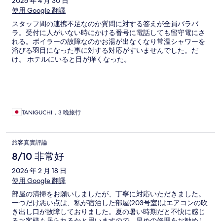
2026 年 4 月 30 日
使用 Google 翻譯
スタッフ間の連携不足なのか質問に対する答えが全員バラバ
ラ。受付に人がいない時にかける番号に電話しても留守電にさ
れる。ボイラーの故障なのかお湯が出なくなり常温シャワーを
浴びる羽目になった事に対する対応がすいませんでした。だ
け。 ホテルにいると目が痒くなった。
TANIGUCHI，3 晚旅行
旅客真實評論
8/10 非常好
2026 年 2 月 18 日
使用 Google 翻譯
部屋の清掃をお願いしましたが、丁寧に対応いただきました。
一つだけ悪い点は、私が宿泊した部屋(203号室)はエアコンの吹
き出し口が故障しておりました。夏の暑い時期だと不快に感じ
るお客様も居られるかと思いますので、早めの修理をお勧めし