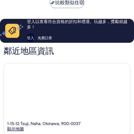
為
心
比較類似住宿
霸
錯
錯
NT$1,120
市
哦，
哦，
中
383
838
心
則
則
登入以查看符合資格的折扣和禮遇。玩越多，獎勵就越
評
評
多！
論
論
登入
免費註冊
鄰近地區資訊
1-15-12 Tsuji, Naha, Okinawa, 900-0037
顯示地圖