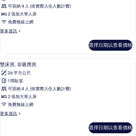
床
可容納 4 人 (依實際入住人數計費)
房,
2 張加大單人床
吸
免費無線上網
煙
更
更多資訊
房
多
的
雙
選擇日期以查看價格
床
所
房,
有
吸
客房設施服務
顯
6
煙
雙床房, 非吸煙房
相
示
房
片
26 平方公尺
的
雙
詳
1 間臥室
床
情
可容納 4 人 (依實際入住人數計費)
房,
2 張加大單人床
非
免費無線上網
吸
更
更多資訊
煙
多
房
雙
選擇日期以查看價格
床
的
房,