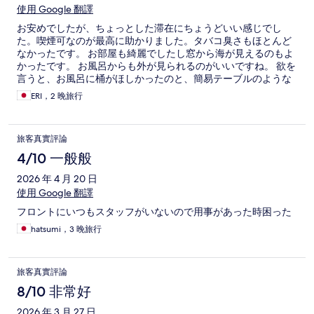
使用 Google 翻譯
お安めでしたが、ちょっとした滞在にちょうどいい感じでし
た。喫煙可なのが最高に助かりました。タバコ臭さもほとんど
なかったです。 お部屋も綺麗でしたし窓から海が見えるのもよ
かったです。 お風呂からも外が見られるのがいいですね。 欲を
言うと、お風呂に桶がほしかったのと、簡易テーブルのような
ものがあればよかったなと思いました。
ERI，2 晚旅行
旅客真實評論
4/10 一般般
2026 年 4 月 20 日
使用 Google 翻譯
フロントにいつもスタッフがいないので用事があった時困った
hatsumi，3 晚旅行
旅客真實評論
8/10 非常好
2026 年 3 月 27 日