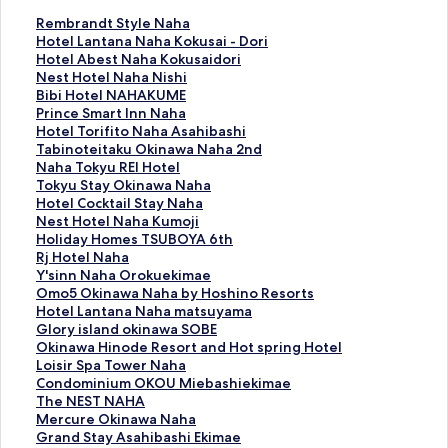
R
Rembrandt Style Naha
e
H
Hotel Lantana Naha Kokusai - Dori
m
o
H
Hotel Abest Naha Kokusaidori
b
t
o
N
Nest Hotel Naha Nishi
r
e
t
e
B
Bibi Hotel NAHAKUME
a
l
e
s
i
P
Prince Smart Inn Naha
n
L
l
t
b
r
H
Hotel Torifito Naha Asahibashi
d
a
A
H
i
i
o
T
Tabinoteitaku Okinawa Naha 2nd
t
n
b
o
H
n
t
a
N
Naha Tokyu REI Hotel
S
t
e
t
o
c
e
b
a
T
Tokyu Stay Okinawa Naha
t
a
s
e
t
e
l
i
h
o
H
Hotel Cocktail Stay Naha
y
n
t
l
e
S
T
n
a
k
o
N
Nest Hotel Naha Kumoji
l
a
N
N
l
m
o
o
T
y
t
e
H
Holiday Homes TSUBOYA 6th
e
N
a
a
N
a
r
t
o
u
e
s
o
R
Rj Hotel Naha
N
a
h
h
A
r
i
e
k
S
l
t
l
j
Y
Y'sinn Naha Orokuekimae
a
h
a
a
H
t
f
i
y
t
C
H
i
H
'
O
Omo5 Okinawa Naha by Hoshino Resorts
h
a
K
N
A
I
i
t
u
a
o
o
d
o
s
m
H
Hotel Lantana Naha matsuyama
a
K
o
i
K
n
t
a
R
y
c
t
a
t
i
o
o
G
Glory island okinawa SOBE
的
o
k
s
U
n
o
k
E
O
k
e
y
e
n
5
t
l
O
Okinawa Hinode Resort and Hot spring Hotel
連
k
u
h
M
N
N
u
I
k
t
l
H
l
n
O
e
o
k
L
Loisir Spa Tower Naha
結
u
s
i
E
a
a
O
H
i
a
N
o
N
N
k
l
r
i
o
C
Condominium OKOU Miebashiekimae
s
a
的
的
h
h
k
o
n
i
a
m
a
a
i
L
y
n
i
o
T
The NEST NAHA
a
i
連
連
a
a
i
t
a
l
h
e
h
h
n
a
i
a
s
n
h
M
Mercure Okinawa Naha
i
d
結
結
的
A
n
e
w
S
a
s
a
a
a
n
s
w
i
d
e
e
G
Grand Stay Asahibashi Ekimae