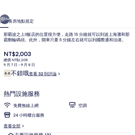
飯
一個
下一個
店
7+
簡介
客房
地點
規定
的
那覇波之上Ⅱ飯店的位置很方便，走路 15 分鐘就可以到波上海灘和那
相
霸郵輪碼頭。此外，開車只要 5 分鐘左右就可以到國際通和泊港。
片
目
NT$2,003
集
前
總價 NT$2,208
的
9 月 7 日 - 9 月 8 日
價
評
不錯哦
6.6
查看 32 則評論
格
6.6 分，滿分 10 分，
論
是
客房設施服務
NT$2,003
熱門設施服務
免費無線上網
空調
24 小時櫃台服務
查看全部