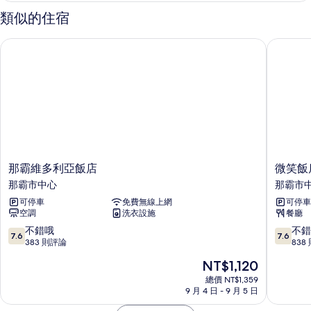
所
非
類似的住宿
吸
有
煙
那霸維多利亞飯店
微笑飯店
相
房
的
片
詳
情
那
微
那霸維多利亞飯店
微笑飯
霸
笑
那霸市中心
那霸市
維
飯
可停車
免費無線上網
可停車
多
店
空調
洗衣設施
餐廳
利
那
亞
霸
7.6
7.6
不錯哦
不錯
7.6
7.6
飯
城
分，
分，
383 則評論
838
店
市
滿
滿
現
NT$1,120
那
渡
分
分
在
霸
假
10
10
總價 NT$1,359
價
市
9 月 4 日 - 9 月 5 日
村
分，
分，
格
中
那
不
不