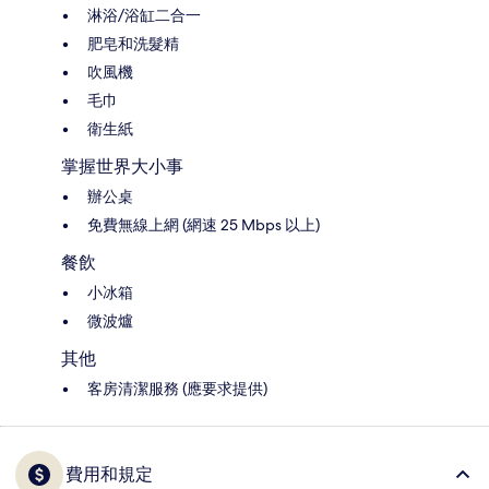
淋浴/浴缸二合一
肥皂和洗髮精
吹風機
毛巾
衛生紙
掌握世界大小事
辦公桌
免費無線上網 (網速 25 Mbps 以上)
餐飲
小冰箱
微波爐
其他
客房清潔服務 (應要求提供)
費用和規定