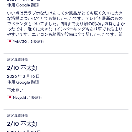
使用 Google 翻譯
いい点は元ラブホなだけあってお風呂がとても広く久々に大き
な浴槽につかれてとても嬉しかったです。テレビも最新のもの
でベランダもついてました。9階まであり朝の眺めは気持ちよか
ったです。近くに大きなコインパーキングもあり車でも泊まり
やすいです。エアコンも綺麗で設備は全て新しかったです。部
屋も広いです。 悪い点はトイレの音が聞こえちゃうところとト
YAMATO，3 晚旅行
イレ扉がくもりガラスでちょっと見えてしまうところです。家
族向けではなくカップルならいけると思います。ホテルの裏の
道が風俗街なのでそこを通らなければスーパーや美味しい居酒
旅客真實評論
屋さんがいっぱいあるのでそこをおさえれば全然問題ないと思
います。
2/10 不太好
2026 年 3 月 16 日
使用 Google 翻譯
下水臭い
Naoyuki，1 晚旅行
旅客真實評論
2/10 不太好