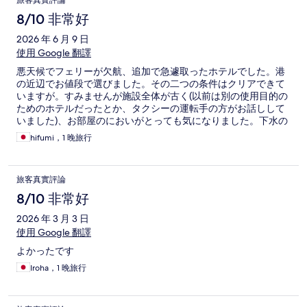
旅客真實評論
8/10 非常好
2026 年 6 月 9 日
使用 Google 翻譯
悪天候でフェリーが欠航、追加で急遽取ったホテルでした。港
の近辺でお値段で選びました。その二つの条件はクリアできて
いますが。すみませんが施設全体が古く(以前は別の使用目的の
ためのホテルだったとか、タクシーの運転手の方がお話しして
いました)、お部屋のにおいがとっても気になりました。下水の
臭いではないと思うのですが、結構強めの臭いでした。 お部屋
hifumi，1 晚旅行
の広さはとても広くお風呂も広い。あの臭いが消えない限り、
二度はないです。
旅客真實評論
8/10 非常好
2026 年 3 月 3 日
使用 Google 翻譯
よかったです
Iroha，1 晚旅行