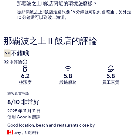
那覇波之上Ⅱ飯店附近的環境怎麼樣？
從那覇波之上Ⅱ飯店走路只要 16 分鐘就可以到國際通，另外走
10 分鐘還可以到波上海灘。
那覇波之上Ⅱ飯店的評論
評
論
不錯哦
6.6
32 則評論
6.2
5.8
5.8
整潔度
設施服務
員工素質
評
旅客真實評論
論
8/10 非常好
2025 年 11 月 11 日
使用 Google 翻譯
Good location, beach and restaurants close by.
Larry，3 晚旅行