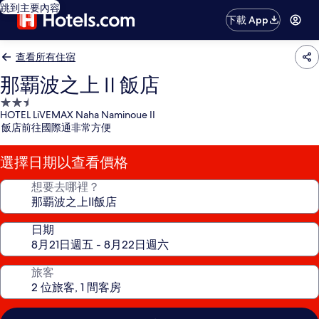
跳到主要內容
下載 App
查看所有住宿
那覇波之上Ⅱ飯店
2.5
HOTEL LiVEMAX Naha Naminoue II
星
飯店前往國際通非常方便
級
住
選擇日期以查看價格
宿
想要去哪裡？
日期
旅客