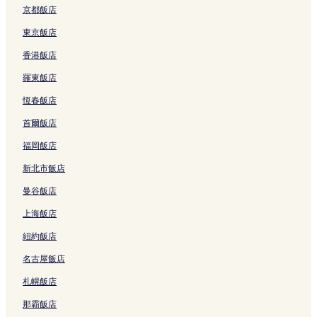
H
的
連
京都飯店
o
連
結
t
結
東京飯店
e
香港飯店
l
的
羅東飯店
連
結
恆春飯店
首爾飯店
福岡飯店
新北市飯店
曼谷飯店
上海飯店
紐約飯店
名古屋飯店
札幌飯店
那霸飯店