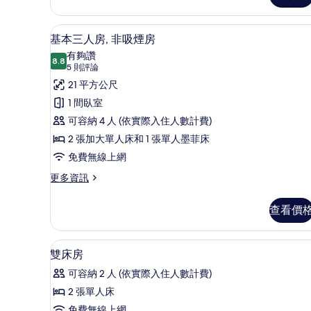
雙
非
人
客房內保險箱、書桌、免費無
顯
吸
6
房
基本三人房, 非吸煙房
示
單
煙
有夠讚
人
8.8
8.8 分，滿分 10 分
基
(5
房
5 則評論
入
則
本
21 平方公尺
的
住,
評
非
三
1 間臥室
所
吸
論)
人
可容納 4 人 (依實際入住人數計費)
有
煙
房
房,
2 張加大單人床和 1 張單人墨菲床
相
的
非
免費無線上網
片
詳
情
吸
更
更多資訊
多
煙
基
查看價
房
本
三
的
人
客房內保險箱、書桌、免費無
顯
所
5
房,
雙床房
示
非
有
可容納 2 人 (依實際入住人數計費)
吸
雙
相
煙
2 張單人床
床
片
房
免費無線上網