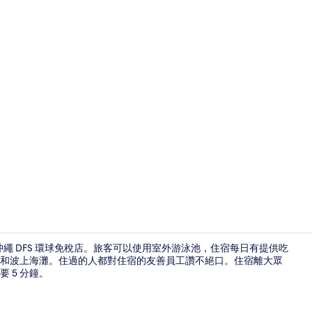
外觀
沖繩 DFS 環球免稅店。旅客可以使用室外游泳池，住宿每日有提供吃
泊港和波上海灘。住過的人都對住宿的友善員工讚不絕口。住宿離大眾
 5 分鐘。
接待大廳