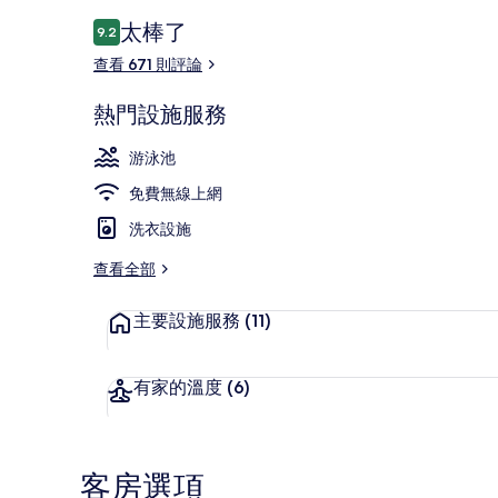
評
太棒了
9.2
9.2 分，滿分 10 分，
論
查看 671 則評論
住宿正面
熱門設施服務
游泳池
免費無線上網
洗衣設施
查看全部
主要設施服務
(11)
有家的溫度
(6)
客房選項