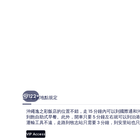
飯
店
的
相
片
集
122+
簡介
客房
地點
規定
沖繩逸之彩飯店的位置不錯，走 15 分鐘內可以到國際通和
到飽自助式早餐。此外，開車只要 5 分鐘左右就可以到
運輸工具不遠，走路到牧志站只需要 3 分鐘，到安里站也只要
VIP Access