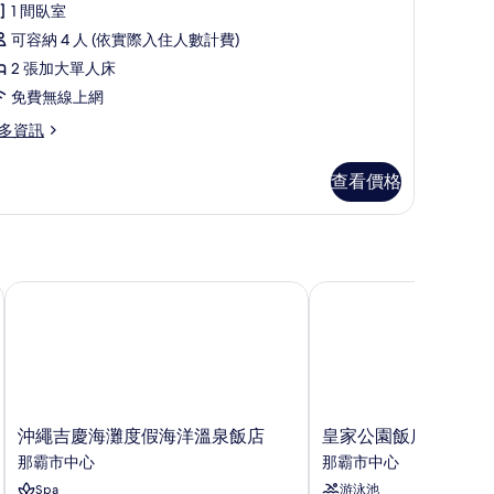
評
,
1 間臥室
論)
非
可容納 4 人 (依實際入住人數計費)
吸
2 張加大單人床
煙
免費無線上網
房
多資訊
的
查看價格
所
有
相
片
沖繩吉慶海灘度假海洋溫泉飯店
皇家公園飯店 標誌 那霸
沖
皇
沖繩吉慶海灘度假海洋溫泉飯店
皇家公園飯店 標誌 那
繩
家
那霸市中心
那霸市中心
吉
公
Spa
游泳池
慶
園