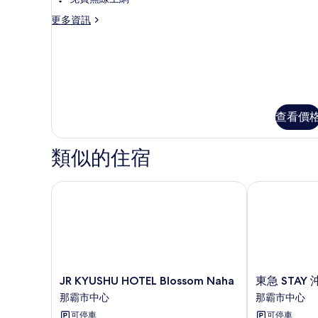
的
房
詳
更
更多資訊
的
情
多
所
雙
床
有
房
相
的
詳
片
情
查看價
類似的住宿
JR KYUSHU HOTEL Blossom Naha
東急 STAY 
JR
東
JR KYUSHU HOTEL Blossom Naha
東急 STAY
KYUSHU
急
那霸市中心
那霸市中心
HOTEL
STAY
可停車
可停車
Blossom
沖