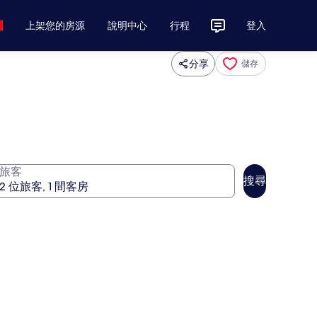
上架您的房源
說明中心
行程
登入
分享
儲存
旅客
搜尋