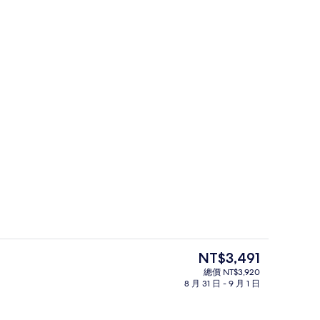
餐廳
目
NT$3,491
前
總價 NT$3,920
的
8 月 31 日 - 9 月 1 日
室外游泳池，開放時間為 09:00 至 2
價
格
是