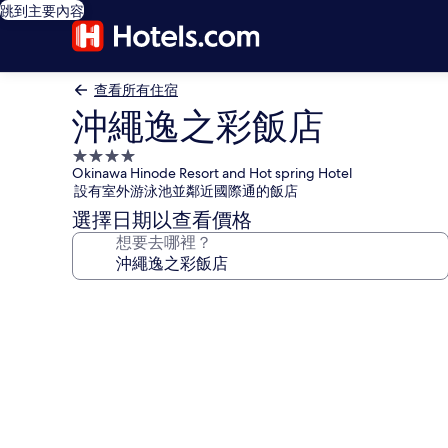
跳到主要內容
查看所有住宿
沖繩逸之彩飯店
4.0
Okinawa Hinode Resort and Hot spring Hotel
星
設有室外游泳池並鄰近國際通的飯店
級
選擇日期以查看價格
住
想要去哪裡？
宿
沖
繩
逸
之
彩