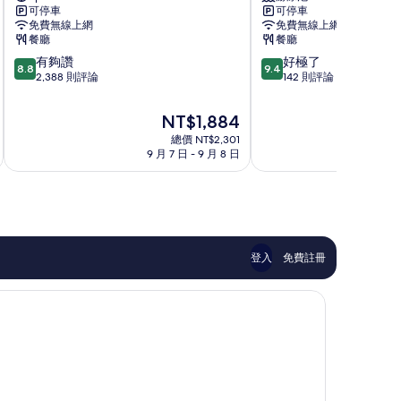
可停車
可停車
海
飯
免費無線上網
免費無線上網
灘
店
餐廳
餐廳
度
標
8.8
9.4
有夠讚
好極了
假
誌
8.8
9.4
分，
分，
2,388 則評論
142 則評論
海
那
滿
滿
洋
霸
分
分
溫
那
現
NT$1,884
10
10
泉
霸
在
總價 NT$2,301
分，
分，
飯
市
價
9 月 7 日 - 9 月 8 日
8
有
好
店
中
格
夠
極
那
心
為
讚，
了，
霸
NT$1,884
2,388
142
市
則
則
中
評
評
心
論
論
登入
免費註冊