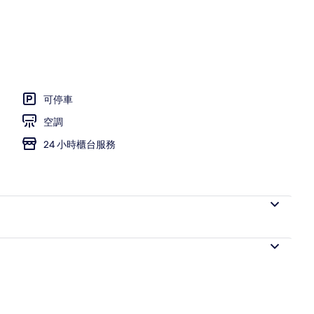
可停車
空調
24 小時櫃台服務