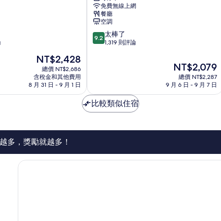
免費無線上網
店
餐廳
那
空調
覇
9.2
太棒了
久
9.2
分，
論
1,319 則評論
茂
滿
地
現
NT$2,428
分
那
現
NT$2,079
在
10
總價 NT$2,686
霸
在
價
含稅金和其他費用
總價 NT$2,287
分，
市
價
格
8 月 31 日 - 9 月 1 日
9 月 6 日 - 9 月 7 日
太
中
格
為
棒
心
為
NT$2,428
比較類似住宿
了，
NT$2,079
1,319
則
評
論
越多，獎勵就越多！