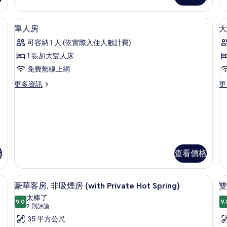
雙
雙
的
人
床
線上網
客房內保險箱、書桌、免費無線上網
顯
所
6
房,
房,
單人房
大
示
非
非
有
可容納 1 人 (依實際入住人數計費)
吸
吸
單
相
煙
煙
1 張加大雙人床
人
片
房
房
免費無線上網
的
的
房
詳
詳
更
更
更多資訊
更
的
情
情
多
多
所
單
大
人
床
有
房
房
相
的
的
詳
詳
片
情
情
格
查看價格
線上網
豪華客房, 非吸煙房 (with Private 
顯
8
豪華客房, 非吸煙房 (with Private Hot Spring)
雙
示
太棒了
9.0
9.
9.0 分，滿分 10 分
豪
(2
2 則評論
則
華
35 平方公尺