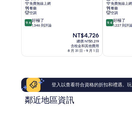
免費無線上網
免費無線上網
Naha
繩
餐廳
餐廳
那
那
空調
空調
霸
霸
9.4
9.4
好極了
好極了
市
那
9.4
9.4
分，
分，
1,346 則評論
1,227 則評
中
霸
滿
滿
心
市
現
NT$4,726
分
分
中
在
10
10
總價 NT$5,219
心
價
含稅金和其他費用
分，
分，
格
8 月 31 日 - 9 月 1 日
好
好
為
極
極
NT$4,726
了，
了，
1,346
1,227
則
則
評
評
論
論
登入以查看符合資格的折扣和禮遇。玩
鄰近地區資訊