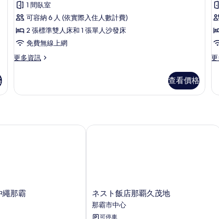
評
客
1 間臥室
房
論)
房,
可容納 6 人 (依實際入住人數計費)
非
2 張標準雙人床和 1 張單人沙發床
吸
免費無線上網
煙
更
更
更多資訊
更
多
多
房
豪
雙
格
查看價格
(with
華
床
Private
客
房,
房,
非
Hot
非
吸
Spring)
吸
煙
的
煙
房
沖繩那霸
ネスト飯店那覇久茂地
房
的
所
(with
詳
有
Private
情
Hot
相
Spring)
片
的
詳
ネ
 沖繩那霸
ネスト飯店那覇久茂地
情
ス
那霸市中心
ト
可停車
飯