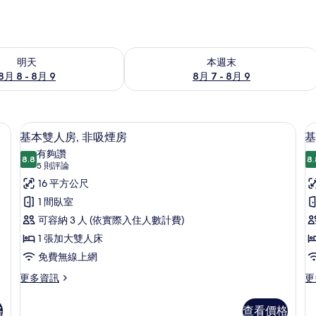
8 - 8月 9) 的供應情況
查看本週末 (8月 7 - 8月 9) 的供應情況
明天
本週末
8月 8 - 8月 9
8月 7 - 8月 9
線上網
客房內保險箱、書桌、免費無線上網
顯
6
基本雙人房, 非吸煙房
基
示
有夠讚
8.8
8.
8.8 分，滿分 10 分
基
(5
5 則評論
則
本
16 平方公尺
評
雙
1 間臥室
論)
人
可容納 3 人 (依實際入住人數計費)
房,
1 張加大雙人床
房
非
免費無線上網
吸
更
更
更多資訊
更
多
多
煙
基
基
格
查看價格
房
本
本