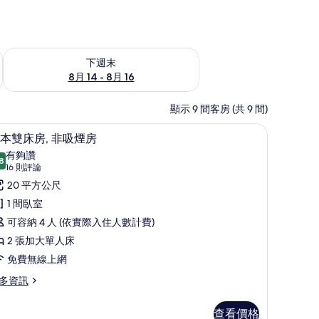
查看下週末 (8月 14 - 8月 16) 的供應情況
下週末
8月 14 - 8月 16
顯示 9 間客房 (共 9 間)
基本雙床房, 非吸煙房 | 客房內保險箱、書桌
顯
6
本雙床房, 非吸煙房
示
有夠讚
8
8.8 分，滿分 10 分
基
(16
16 則評論
則
本
20 平方公尺
評
雙
1 間臥室
論)
床
可容納 4 人 (依實際入住人數計費)
,
2 張加大單人床
非
免費無線上網
吸
多資訊
煙
查看價格
房