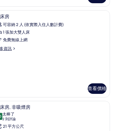
的
客房內保險箱、書桌、免費無線上網
顯
所
6
床房
示
有
可容納 2 人 (依實際入住人數計費)
大
相
1 張加大雙人床
床
片
免費無線上網
房
多資訊
的
所
有
相
片
查看價格
Hot Spring) | 客房內保險箱、書桌、免費無線上網
雙床房, 非吸煙房 | 客房內保險箱、書桌、免
顯
4
床房, 非吸煙房
示
太棒了
0
9.0 分，滿分 10 分
雙
(2
2 則評論
則
床
21 平方公尺