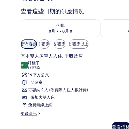
查看這些日期的供應情況
查看今晚 (8月 7 - 8月 8) 的供應情況
查看明天 (8月 
今晚
8月 7 - 8月 8
可
所有客房
1 張床
2 張床
3 張床以上
用
客房內保險箱、書桌、免費無
顯
的
6
基本雙人房單人入住, 非吸煙房
示
客
好極了
10.0
房
10.0 分，滿分 10 分
基
(1
1 則評論
篩
則
本
16 平方公尺
選
評
雙
1 間臥室
條
論)
人
可容納 2 人 (依實際入住人數計費)
件
房
1 張加大雙人床
單
免費無線上網
人
更
更多資訊
多
入
基
查看價
住,
本