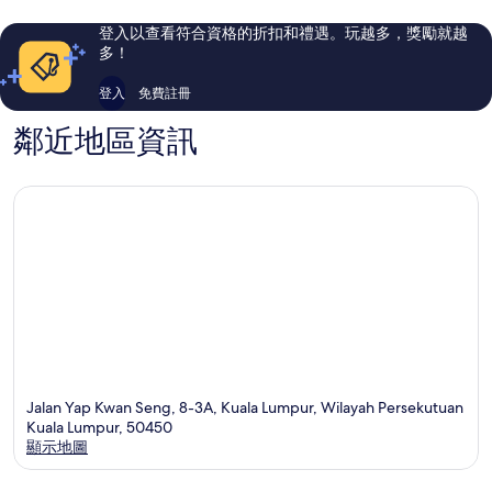
市
則
則
中
評
評
登入以查看符合資格的折扣和禮遇。玩越多，獎勵就越
心
論
論
多！
登入
免費註冊
鄰近地區資訊
Jalan Yap Kwan Seng, 8-3A, Kuala Lumpur, Wilayah Persekutuan
Kuala Lumpur, 50450
顯示地圖