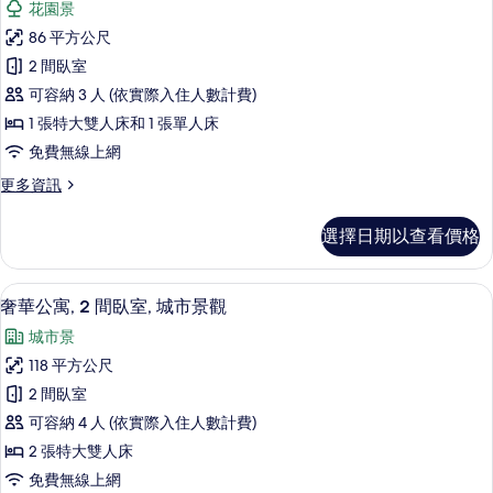
所
花園景
城
高
市
有
86 平方公尺
級
景
相
2 間臥室
觀
公
的
片
可容納 3 人 (依實際入住人數計費)
寓,
詳
1 張特大雙人床和 1 張單人床
情
1
免費無線上網
間
更
更多資訊
臥
多
室,
高
選擇日期以查看價格
級
城
公
市
寓,
奢華公寓, 2 間臥室, 城市景觀 | 城市景
顯
12
1
景
奢華公寓, 2 間臥室, 城市景觀
示
間
觀
城市景
臥
奢
的
室,
118 平方公尺
華
城
所
2 間臥室
市
公
有
景
可容納 4 人 (依實際入住人數計費)
寓,
觀
相
2 張特大雙人床
的
2
片
免費無線上網
詳
間