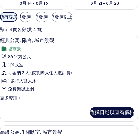
8月 14 - 8月 16
8月 21 - 8月 23
可
所有客房
1 張床
2 張床
3 張床以上
用
的
顯示 4 間客房 (共 4 間)
客
埃及棉床單、高級寢具、Select Comfo
顯
19
經典公寓, 陽台, 城市景觀
房
示
篩
城市景
經
選
86 平方公尺
典
條
1 間臥室
公
件
可容納 2 人 (依實際入住人數計費)
寓,
1 張特大雙人床
陽
免費無線上網
台,
更
更多資訊
城
多
市
經
選擇日期以查看價格
典
景
公
觀
寓,
埃及棉床單、高級寢具、Select Comfo
顯
9
陽
高級公寓, 1 間臥室, 城市景觀
的
示
台,