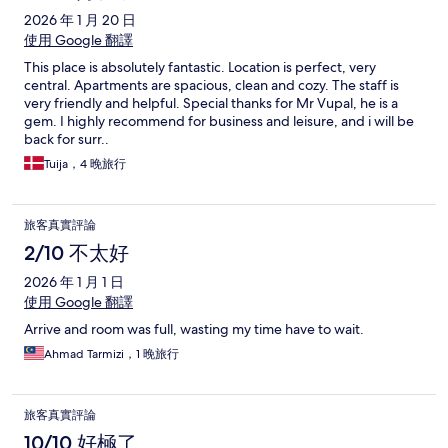
2026 年 1 月 20 日
使用 Google 翻譯
This place is absolutely fantastic. Location is perfect, very
central. Apartments are spacious, clean and cozy. The staff is
very friendly and helpful. Special thanks for Mr Vupal, he is a
gem. I highly recommend for business and leisure, and i will be
back for surr..
Tuija，4 晚旅行
旅客真實評論
2/10 不太好
2026 年 1 月 1 日
使用 Google 翻譯
Arrive and room was full, wasting my time have to wait.
Ahmad Tarmizi，1 晚旅行
旅客真實評論
10/10 好極了