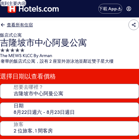
跳到主要內容
下載 App
查看所有住宿
飯店式公寓
吉隆坡市中心阿曼公寓
5.0
The MEWS KLCC By Arman
星
奢華的飯店式公寓，設有 2 座室外游泳池並鄰近雙子星大樓
級
住
選擇日期以查看價格
宿
想要去哪裡？
日期
旅客