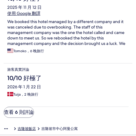
2025 年 11 月 12 日
使用 Google 翻譯
We booked this hotel managed by a different company and it
was canceled due to overbooking. The staff of this
management company was the one the hotel called and came
down to meet us. So we rebooked the hotel by this
management company and the decision brought us a luck. We
do recommend to book this hotel by ARMAN,this management
Tomoko，6 晚旅行
company. After we booked, they took care of us great: They
took us the different hotel as the room wasn't ready. They told
us the hotel they took us was better and available now. The rest
旅客真實評論
of the stay was great. Their communication was great and they
really made our KLCC stay comfortable.
10/10 好極了
2026 年 1 月 22 日
Tuija，2 晚旅行
查看 6 則評論
吉隆坡飯店
吉隆坡市中心阿曼公寓