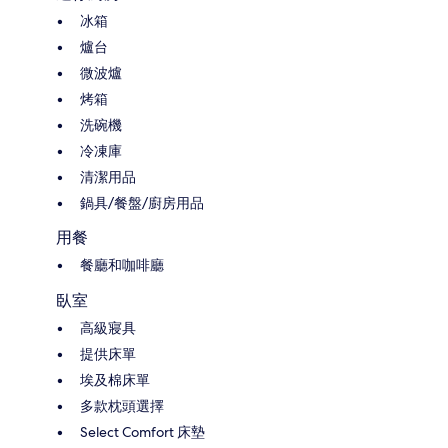
冰箱
爐台
微波爐
烤箱
洗碗機
冷凍庫
清潔用品
鍋具/餐盤/廚房用品
用餐
餐廳和咖啡廳
臥室
高級寢具
提供床單
埃及棉床單
多款枕頭選擇
Select Comfort 床墊