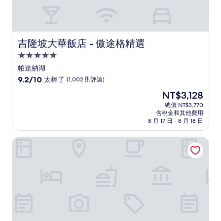
吉隆坡大華飯店 - 傲途格精選
吉隆坡大華飯店 - 傲途格精選
5.0
星
帕達納湖
級
9.2
9.2/10
太棒了
(1,002 則評論)
住
分，
現
NT$3,128
滿
宿
在
分
總價 NT$3,770
價
含稅金和其他費用
10
格
8 月 17 日 - 8 月 18 日
分，
為
太
NT$3,128
吉隆坡豪亞酒店式公寓
棒
了，
(1,002
則
評
論)