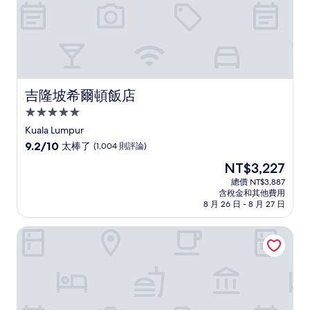
吉隆坡希爾頓飯店
吉隆坡希爾頓飯店
5.0
星
Kuala Lumpur
級
9.2
9.2/10
太棒了
(1,004 則評論)
住
分，
現
NT$3,227
滿
宿
在
分
總價 NT$3,887
價
含稅金和其他費用
10
格
8 月 26 日 - 8 月 27 日
分，
為
太
NT$3,227
吉隆坡 EQ 飯店
棒
了，
(1,004
則
評
論)