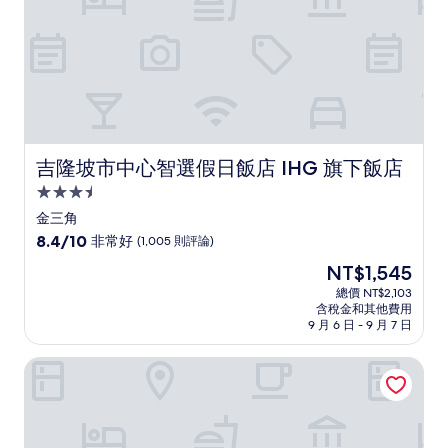
論)
吉隆坡市中心智選假日飯店 IHG 旗下飯店
吉隆坡市中心智選假日飯店 IHG 旗下飯店
3.5
星
金三角
級
8.4
8.4/10
非常好
(1,005 則評論)
住
分，
現
NT$1,545
滿
宿
在
分
總價 NT$2,103
價
含稅金和其他費用
10
格
9 月 6 日 - 9 月 7 日
分，
為
非
NT$1,545
吉隆坡市中心凱悅尚萃飯店
常
好，
(1,005
則
評