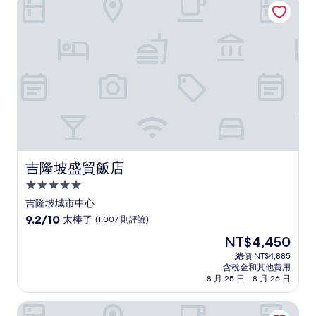
了，
(1,005
則
評
論)
吉隆坡盛貿飯店
吉隆坡盛貿飯店
5.0
星
吉隆坡城市中心
級
9.2
9.2/10
太棒了
(1,007 則評論)
住
分，
現
NT$4,450
滿
宿
在
分
總價 NT$4,885
價
含稅金和其他費用
10
格
8 月 25 日 - 8 月 26 日
分，
為
太
NT$4,450
吉隆坡文華東方飯店
棒