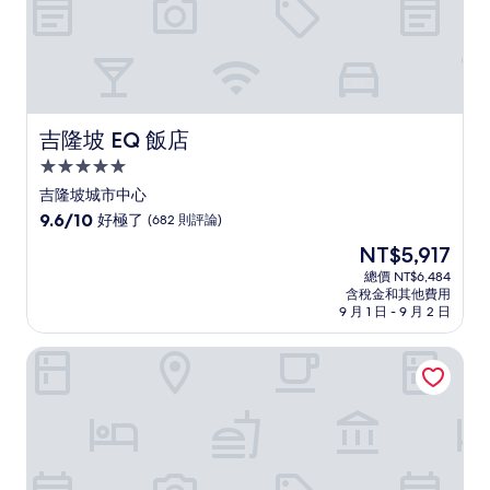
吉隆坡 EQ 飯店
吉隆坡 EQ 飯店
5.0
星
吉隆坡城市中心
級
9.6
9.6/10
好極了
(682 則評論)
住
分，
現
NT$5,917
滿
宿
在
分
總價 NT$6,484
價
含稅金和其他費用
10
格
9 月 1 日 - 9 月 2 日
分，
為
好
NT$5,917
吉隆坡賓樂雅精選酒店
極
了，
(682
則
評
論)