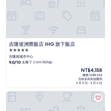
評
論)
吉隆坡洲際飯店 IHG 旗下飯店
吉隆坡洲際飯店 IHG 旗下飯店
5.0
星
吉隆坡城市中心
級
9.0
9.0/10
太棒了
(1,003 則評論)
住
分，
現
NT$4,158
滿
宿
在
分
總價 NT$5,534
價
含稅金和其他費用
10
格
9 月 5 日 - 9 月 6 日
分，
為
太
NT$4,158
吉隆坡市中心智選假日飯店 IHG 旗下飯店
棒
了，
(1,003
則
評