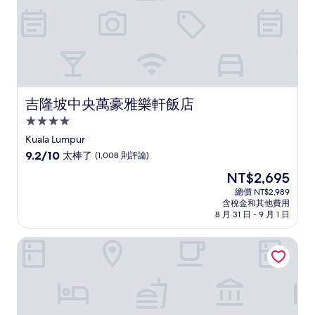
吉隆坡中央萬豪雅樂軒飯店
吉隆坡中央萬豪雅樂軒飯店
4.0
星
Kuala Lumpur
級
9.2
9.2/10
太棒了
(1,008 則評論)
住
分，
現
NT$2,695
滿
宿
在
分
總價 NT$2,989
價
含稅金和其他費用
10
格
8 月 31 日 - 9 月 1 日
分，
為
太
NT$2,695
吉隆坡希爾頓飯店
棒
了，
(1,008
則
評
論)