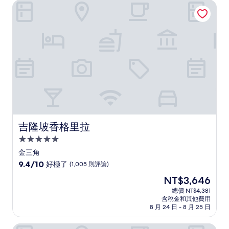
吉隆坡香格里拉
吉隆坡香格里拉
吉隆坡香格里拉
5.0
星
金三角
級
9.4
9.4/10
好極了
(1,005 則評論)
住
分，
現
NT$3,646
滿
宿
在
分
總價 NT$4,381
價
含稅金和其他費用
10
格
8 月 24 日 - 8 月 25 日
分，
為
好
NT$3,646
吉隆坡盛貿飯店
極