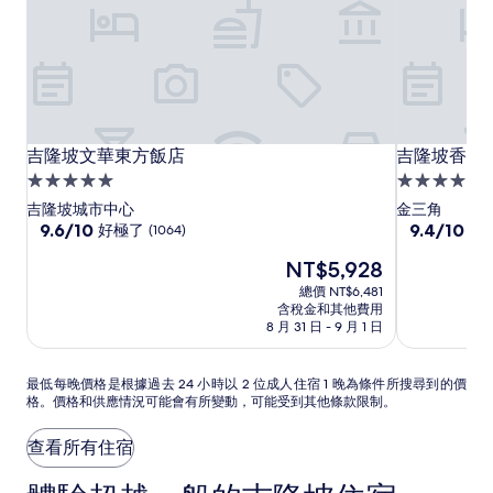
吉
吉
吉
吉隆坡文華東方飯店
吉隆坡香格
吉隆坡文華東方飯店
吉隆坡香格
隆
隆
隆
5.0
5.0
坡
坡
坡
星
星
吉隆坡城市中心
金三角
文
文
香
級
9.6
級
9.4
9.6/10
9.4/10
好極了
好
(1064)
分，
分，
華
華
格
住
住
現
NT$5,928
滿
滿
東
東
里
宿
宿
在
分
分
總價 NT$6,481
方
方
拉
價
10
10
含稅金和其他費用
飯
飯
格
分，
分，
8 月 31 日 - 9 月 1 日
為
店
好
店
好
NT$5,928
極
極
最
最低每晚價格是根據過去 24 小時以 2 位成人住宿 1 晚為條件所搜尋到的價
了，
了，
格。價格和供應情況可能會有所變動，可能受到其他條款限制。
低
(1064)
(1005)
每
晚
查看所有住宿
價
格