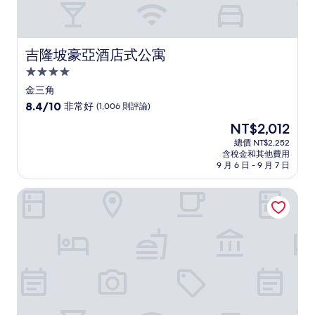
吉隆坡豪亞酒店式公寓
吉隆坡豪亞酒店式公寓
4.0
星
金三角
級
8.4
8.4/10
非常好
(1,006 則評論)
住
分，
現
NT$2,012
滿
宿
在
分
總價 NT$2,252
價
含稅金和其他費用
10
格
9 月 6 日 - 9 月 7 日
分，
為
非
NT$2,012
吉隆坡中國城喜來登福朋飯店
常
好，
(1,006
則
評
論)