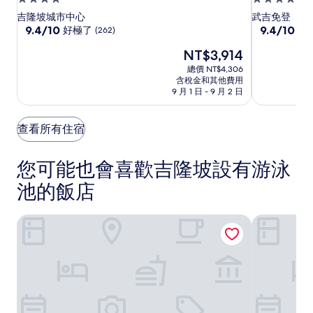
坡
坡
免
星
星
吉隆坡城市中心
武吉免登
雅
雅
登
級
9.4
級
9.4
9.4/10
9.4/10
好極了
好
(262)
分，
分，
詩
詩
Capri
住
住
現
NT$3,914
滿
滿
By
閣
閣
宿
宿
在
分
分
總價 NT$4,306
Fraser
之
之
價
10
10
含稅金和其他費用
飯
星
星
格
分，
分，
9 月 1 日 - 9 月 2 日
店
為
KLCC
好
KLCC
好
NT$3,914
極
極
飯
飯
查看所有住宿
了，
了，
店
店
(262)
(240)
您可能也會喜歡吉隆坡設有游泳
池的飯店
吉隆坡中國城喜來登福朋飯店
吉隆坡中央