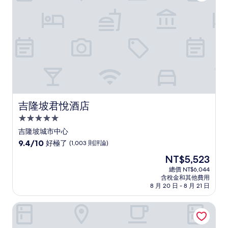
(1,004
則
評
論)
吉隆坡君悅酒店
吉隆坡君悅酒店
5.0
星
吉隆坡城市中心
級
9.4
9.4/10
好極了
(1,003 則評論)
住
分，
現
NT$5,523
滿
宿
在
分
總價 NT$6,044
價
含稅金和其他費用
10
格
8 月 20 日 - 8 月 21 日
分，
為
好
NT$5,523
Star Suites KLCC 套房飯店
極
了，
(1,003