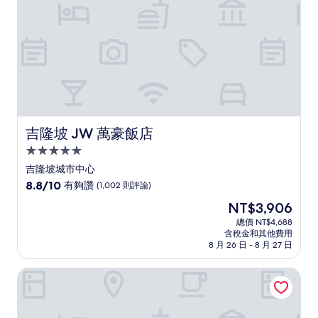
則
評
論)
吉隆坡 JW 萬豪飯店
吉隆坡 JW 萬豪飯店
5.0
星
吉隆坡城市中心
級
8.8
8.8/10
有夠讚
(1,002 則評論)
住
分，
現
NT$3,906
滿
宿
在
分
總價 NT$4,688
價
含稅金和其他費用
10
格
8 月 26 日 - 8 月 27 日
分，
為
有
NT$3,906
吉隆坡洲際飯店 IHG 旗下飯店
夠
讚，
(1,002
則