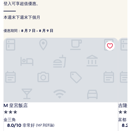
登入可享超值優惠。
24
小
時
本週末
下週末
下個月
以
2
優惠期間：
8 月 7 日 - 8 月 9 日
位
優
8
成
月
惠
M 皇宮飯店
吉隆
人
7
期
住
日
間：
宿
1
-
晚
8
為
月
條
9
件
日
所
搜
尋
到
M
M
吉
M 皇宮飯店
吉隆
的
M 皇宮飯店
吉隆
價
皇
皇
隆
3.0
4.0
格。
宮
宮
坡
星
星
金三角
富都
價
飯
飯
比
級
8.0
級
8.2
8.0/10
8.2
非常好
(167 則評論)
格
分，
分，
店
店
瓦