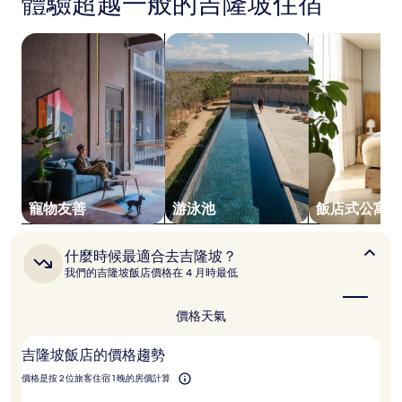
體驗超越一般的吉隆坡住宿
是
根
據
搜尋寵物友善住宿
搜尋附設游泳池的住宿
搜尋飯店式公
過
去
24
小
時
以
2
位
成
人
寵物友善
游泳池
飯店式公寓
住
宿
1
什
什麼時候最適合去吉隆坡？
晚
麼
我們的吉隆坡飯店價格在 4 月時最低
為
時
候
條
最
件
價格
天氣
適
所
合
搜
吉隆坡飯店的價格趨勢
去
尋
吉
到
價格是按 2 位旅客住宿 1 晚的房價計算
隆
的
坡？