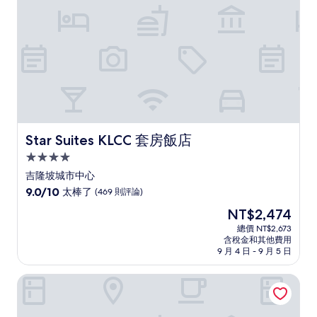
則
評
論)
Star Suites KLCC 套房飯店
Star Suites KLCC 套房飯店
4.0
星
吉隆坡城市中心
級
9.0
9.0/10
太棒了
(469 則評論)
住
分，
現
NT$2,474
滿
宿
在
分
總價 NT$2,673
價
含稅金和其他費用
10
格
9 月 4 日 - 9 月 5 日
分，
為
太
NT$2,474
吉隆坡 JW 萬豪飯店
棒
了，
(469