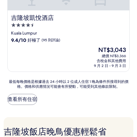
吉隆坡凱悅酒店
吉隆坡凱悅酒店
4.5
星
Kuala Lumpur
級
9.4
9.4/10
好極了
(95 則評論)
住
分，
現
NT$3,043
滿
宿
在
分
總價 NT$3,366
價
含稅金和其他費用
10
格
9 月 2 日 - 9 月 3 日
分，
為
好
NT$3,043
極
最
最低每晚價格是根據過去 24 小時以 2 位成人住宿 1 晚為條件所搜尋到的價
了，
格。價格和供應情況可能會有所變動，可能受到其他條款限制。
低
(95
每
則
晚
查看所有住宿
評
價
論)
格
是
根
據
吉隆坡飯店晚鳥優惠輕鬆省
過
去