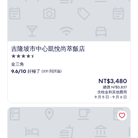
論)
吉隆坡市中心凱悅尚萃飯店
吉隆坡市中心凱悅尚萃飯店
4.5
星
金三角
級
9.6
9.6/10
好極了
(331 則評論)
住
分，
現
NT$3,480
滿
宿
在
分
總價 NT$3,837
價
含稅金和其他費用
10
格
9 月 5 日 - 9 月 6 日
分，
為
好
NT$3,480
吉隆坡中央萬豪雅樂軒飯店
極
了，
(331
則
評
論)