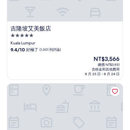
吉隆坡艾美飯店
吉隆坡艾美飯店
5.0
星
Kuala Lumpur
級
9.4
9.4/10
好極了
(1,001 則評論)
住
分，
現
NT$3,566
滿
宿
在
分
總價 NT$3,931
價
含稅金和其他費用
10
格
8 月 23 日 - 8 月 24 日
分，
為
好
NT$3,566
吉隆坡大華飯店 - 傲途格精選
極
了，
(1,001
則
評
論)