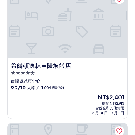
(1,064
則
評
論)
希爾頓逸林吉隆坡飯店
希爾頓逸林吉隆坡飯店
5.0
星
吉隆坡城市中心
級
9.2
9.2/10
太棒了
(1,004 則評論)
住
分，
現
NT$2,401
滿
宿
在
分
總價 NT$2,913
價
含稅金和其他費用
10
格
8 月 31 日 - 9 月 1 日
分，
為
太
NT$2,401
吉隆坡君悅酒店
棒
了，