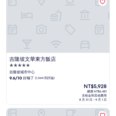
了，
(1,007
則
評
論)
吉隆坡文華東方飯店
吉隆坡文華東方飯店
5.0
星
吉隆坡城市中心
級
9.6
9.6/10
好極了
(1,064 則評論)
住
分，
現
NT$5,928
滿
宿
在
分
總價 NT$6,481
價
含稅金和其他費用
10
格
8 月 31 日 - 9 月 1 日
分，
為
好
NT$5,928
希爾頓逸林吉隆坡飯店
極
了，