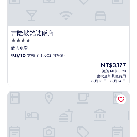
吉隆坡雜誌飯店
吉隆坡雜誌飯店
4.0
星
武吉免登
級
9.0
9.0/10
太棒了
(1,002 則評論)
住
分，
現
NT$3,177
滿
宿
在
分
總價 NT$3,828
價
含稅金和其他費用
10
格
8 月 13 日 - 8 月 14 日
分，
為
太
NT$3,177
吉隆坡艾美飯店
棒
了，
(1,002
則
評
論)