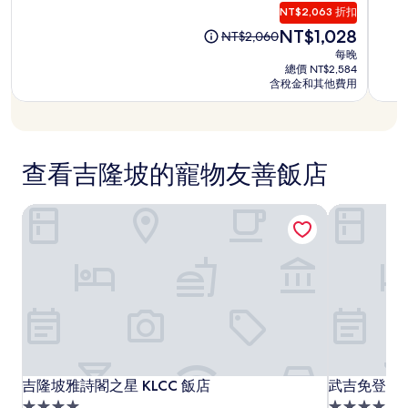
住
住
和
滿
滿
NT$2,063 折扣
供
特
宿
宿
分
分
現
NT$1,028
應
原
NT$2,060
爾
10
10
在
情
先
每晚
飯
分，
分，
價
況
價
總價 NT$2,584
非
店
非
格
可
格
含稅金和其他費用
常
常
為
能
為
好，
好，
NT$1,028
會
NT$2,060
(167
(326
有
則
則
所
評
評
變
查看吉隆坡的寵物友善飯店
論)
論)
動，
可
吉隆坡雅詩閣之星 KLCC 飯店
武吉免登 Capr
能
受
到
其
他
條
款
限
制。
吉
吉
武
吉隆坡雅詩閣之星 KLCC 飯店
武吉免登 Capr
吉隆坡雅詩閣之星 KLCC 飯店
武吉免登 Capr
隆
隆
吉
4.0
4.0