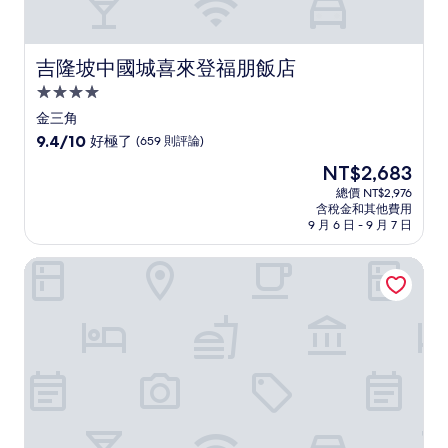
吉隆坡中國城喜來登福朋飯店
吉隆坡中國城喜來登福朋飯店
4.0
星
金三角
級
9.4
9.4/10
好極了
(659 則評論)
住
分，
現
NT$2,683
滿
宿
在
分
總價 NT$2,976
價
含稅金和其他費用
10
格
9 月 6 日 - 9 月 7 日
分，
為
好
NT$2,683
吉隆坡凱悅酒店
極
了，
(659
則
評
論)