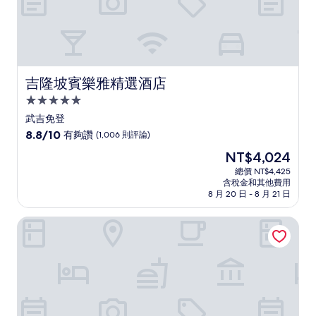
吉隆坡賓樂雅精選酒店
吉隆坡賓樂雅精選酒店
5.0
星
武吉免登
級
8.8
8.8/10
有夠讚
(1,006 則評論)
住
分，
現
NT$4,024
滿
宿
在
分
總價 NT$4,425
價
含稅金和其他費用
10
格
8 月 20 日 - 8 月 21 日
分，
為
有
NT$4,024
吉隆坡雜誌飯店
夠
讚，
(1,006
則
評
論)