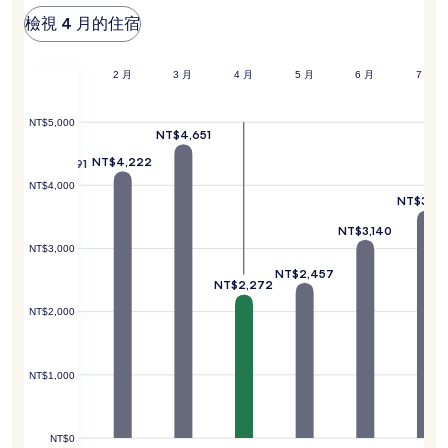
價
檢視 4 月的住宿
格。
價
格
2 月
1 月
2 月
3 月
4 月
5 月
6 月
7 月
和
供
應
NT$5,000
NT$4,651
情
況
4,222
NT$4,222
NT$4,191
可
NT$4,000
能
NT$3,60
會
有
NT$3,140
所
NT$3,000
變
NT$2,457
動，
NT$2,272
可
NT$2,000
能
受
到
其
NT$1,000
他
條
款
NT$0
限