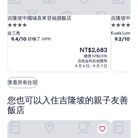
吉
吉
吉
吉隆坡中國城喜來登福朋飯店
吉隆坡中央
吉隆坡中國城喜來登福朋飯店
吉隆坡中央
隆
隆
隆
4.0
4.0
坡
坡
坡
星
星
金三角
Kuala Lumpur
中
中
中
級
9.4
級
9.2
9.4/10
9.2/10
好極了
太
(659)
分，
分，
國
國
央
住
住
現
NT$2,683
滿
滿
城
城
萬
宿
宿
在
分
分
總價 NT$2,976
喜
喜
豪
價
10
10
含稅金和其他費用
來
來
雅
格
分，
分，
9 月 6 日 - 9 月 7 日
為
登
好
登
樂
太
NT$2,683
極
棒
福
福
軒
查看所有住宿
了，
了，
朋
朋
飯
(659)
(1008)
飯
飯
店
您也可以入住吉隆坡的親子友善
店
店
飯店
吉隆坡文華東方飯店
吉隆坡香格