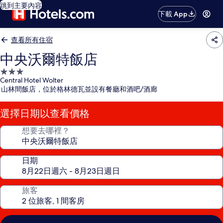
跳到主要內容
下載 App
查看所有住宿
中央沃爾特飯店
3.0
Central Hotel Wolter
星
山林間飯店，位於格林德瓦並設有餐廳和酒吧/酒廊
級
住
選擇日期以查看價格
宿
想要去哪裡？
日期
旅客