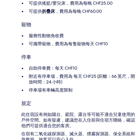
可提供搖籃/嬰兒床，費用為每晚 CHF25.00
可提供
折疊床
，費用為每晚 CHF60.00
寵物
服務性動物免收費
可攜帶寵物，費用為每隻寵物每天 CHF10
停車
自助停車費：每天 CHF10
附近有停車場，費用為 每天 CHF25 (距離：66 英尺，開
放時間：24 小時)
停車場有車輛高度限制
規定
此住宿設有例如陽台、庭院、露台等可能不適合兒童使用的
戶外空間。如有疑慮，建議您在入住前與住宿方聯絡，確認
他們可提供適合您的客房。
住宿有二氧化碳探測器、滅火器、煙霧探測器、保全系統和
急救箱，旅客可以安心入住。