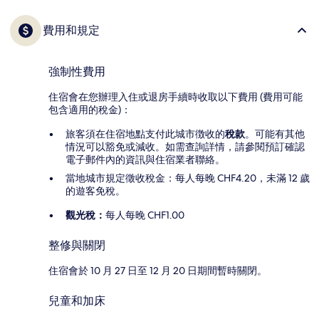
費用和規定
強制性費用
住宿會在您辦理入住或退房手續時收取以下費用 (費用可能
包含適用的稅金)：
旅客須在住宿地點支付此城市徴收的
稅款
。可能有其他
情況可以豁免或減收。如需查詢詳情，請參閱預訂確認
電子郵件內的資訊與住宿業者聯絡。
當地城市規定徵收稅金：每人每晚 CHF4.20，未滿 12 歲
的遊客免稅。
觀光稅：
每人每晚 CHF1.00
整修與關閉
住宿會於 10 月 27 日至 12 月 20 日期間暫時關閉。
兒童和加床