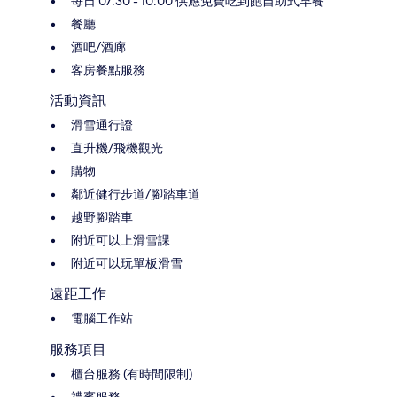
每日 07:30 - 10:00 供應免費吃到飽自助式早餐
餐廳
酒吧/酒廊
客房餐點服務
活動資訊
滑雪通行證
直升機/飛機觀光
購物
鄰近健行步道/腳踏車道
越野腳踏車
附近可以上滑雪課
附近可以玩單板滑雪
遠距工作
電腦工作站
服務項目
櫃台服務 (有時間限制)