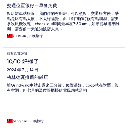
交通位置很好～早餐免費
飯店離車站很近，我們住的有廚房，可以煮飯，交通很方便，缺
點是床有點太軟，不太好睡覺，而且剛到的時候有點潮濕，需要
拿吹風機吹乾～check-out時間最早在7:30 am，如果提早搭車離
開，需要前一天通知飯店人員～
Yi Hsuan，3 晚旅行
旅客真實評論
10/10 好極了
2024 年 7 月 14 日
格林德瓦推薦的飯店
離Grindwald車站走過來三分鐘，位置很好，coop就在對面，沒
有空調，但七月的溫度跟櫃檯借電風扇就足夠
Ming han，3 晚旅行