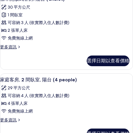
片
示
的
30 平方公尺
詳
標
情
1 間臥室
準
可容納 3 人 (依實際入住人數計費)
開
2 張單人床
放
免費無線上網
式
更
更多資訊
客
多
房,
標
選擇日期以查看價格
準
陽
開
台
放
家庭客房, 2 間臥室, 陽台 (4 peop
顯
10
式
家庭客房, 2 間臥室, 陽台 (4 people)
(Chalet)
示
客
的
29 平方公尺
房,
家
所
陽
可容納 4 人 (依實際入住人數計費)
庭
台
有
4 張單人床
(Chalet)
客
相
的
免費無線上網
房,
詳
片
更
更多資訊
情
2
多
間
家