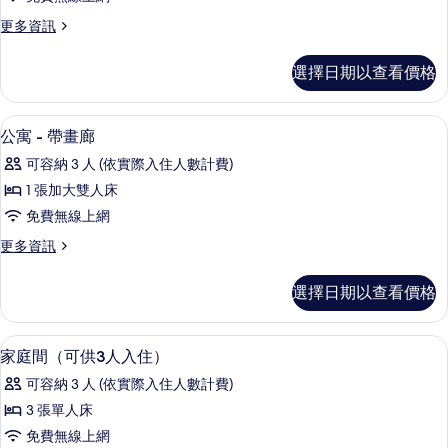
的
式
有
詳
更
更多資訊
客
相
情
多
房,
標
片
選擇日期以查看價格
準
陽
開
台
放
低過敏寢具、迷你吧、客房內保險箱、
顯
2
式
公寓 - 帶畫廊
(with
示
客
Gallery,
可容納 3 人 (依實際入住人數計費)
房,
公
Chalet)
陽
1 張加大雙人床
寓
台
的
免費無線上網
(with
-
所
Gallery,
更
更多資訊
帶
有
Chalet)
多
的
畫
公
相
選擇日期以查看價格
詳
寓
廊
片
情
-
的
帶
低過敏寢具、迷你吧、客房內保險箱、
顯
7
畫
所
家庭間（可供3人入住）
示
廊
有
可容納 3 人 (依實際入住人數計費)
的
家
相
詳
3 張單人床
庭
情
片
免費無線上網