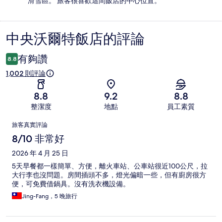
滑雪區。 旅客很喜歡這間飯店的中心位置。
中央沃爾特飯店的評論
評
論
有夠讚
8.8
1,002 則評論
8.8
9.2
8.8
整潔度
地點
員工素質
評
旅客真實評論
論
8/10 非常好
2026 年 4 月 25 日
5天早餐都一樣簡單、方便，離火車站、公車站很近100公尺，拉
大行李也沒問題。房間插頭不多，燈光偏暗一些，但有廚房很方
便，可免費借鍋具。沒有洗衣機設備。
Jing-Fang，5 晚旅行