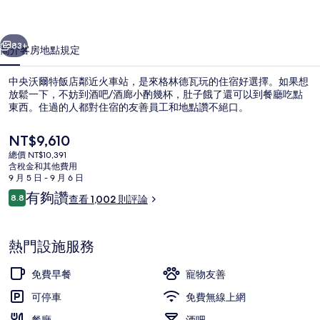
店
一個
下一個
的
83+
簡介
客房
地點
規定
相
中央沃爾特飯店鄰近火車站，是來格林德瓦玩的住宿好選擇。如果想
片
放鬆一下，不妨到酒吧/酒廊小酌幾杯，肚子餓了還可以到餐廳吃點
東西。住過的人都對住宿的友善員工和地點讚不絕口。
集
目
NT$9,610
前
總價 NT$10,391
的
含稅金和其他費用
價
9 月 5 日 - 9 月 6 日
格
評
有夠讚
8.8
查看 1,002 則評論
供應午餐和晚餐
是
8.8 分，滿分 10 分，
論
NT$9,610
熱門設施服務
免費早餐
寵物友善
可停車
免費無線上網