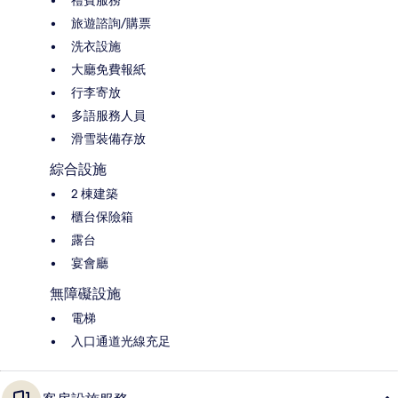
禮賓服務
旅遊諮詢/購票
洗衣設施
大廳免費報紙
行李寄放
多語服務人員
滑雪裝備存放
綜合設施
2 棟建築
櫃台保險箱
露台
宴會廳
無障礙設施
電梯
入口通道光線充足