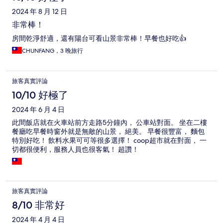
2024 年 8 月 12 日
非常棒！
房間乾淨舒適，還有陽台可看山景非常棒！早餐也好吃👍
CHUNFANG，3 晚旅行
旅客真實評論
10/10 好極了
2024 年 6 月 4 日
此間飯店就在火車站前方走路5分鐘內， 公車站對面。 坐在二樓
餐廳吃早餐時窗外就是無敵的山景， 絕美。 早餐很豐富， 麵包
特別好吃！ 飲料水果可可等很多選擇！ coop超市就在對面， 一
切都很便利，服務人員也很客氣！ 超讚！
旅客真實評論
8/10 非常好
2024 年 4 月 4 日