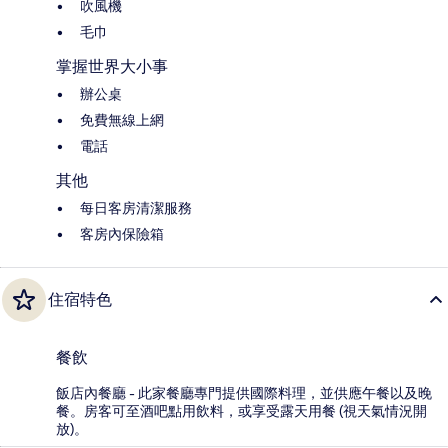
吹風機
毛巾
掌握世界大小事
辦公桌
免費無線上網
電話
其他
每日客房清潔服務
客房內保險箱
住宿特色
餐飲
飯店內餐廳 - 此家餐廳專門提供國際料理，並供應午餐以及晚
餐。房客可至酒吧點用飲料，或享受露天用餐 (視天氣情況開
放)。