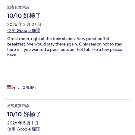
旅客真實評論
10/10 好極了
2026 年 3 月 27 日
使用 Google 翻譯
Great room, right at the train station. Very good buffet
breakfast. We would stay there again. Only reason not to stay
here is if you wanted a pool, outdoor hot tub like a few places
have
eric，2 晚旅行
旅客真實評論
10/10 好極了
2026 年 5 月 1 日
使用 Google 翻譯