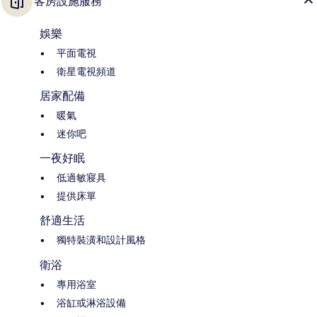
客房設施服務
娛樂
平面電視
衛星電視頻道
居家配備
暖氣
迷你吧
一夜好眠
低過敏寢具
提供床單
舒適生活
獨特裝潢和設計風格
衛浴
專用浴室
浴缸或淋浴設備