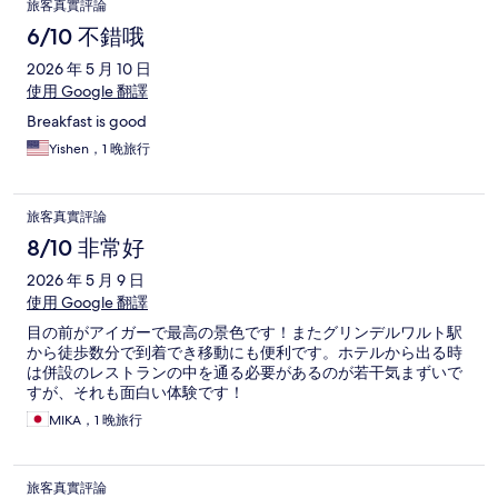
旅客真實評論
6/10 不錯哦
2026 年 5 月 10 日
使用 Google 翻譯
Breakfast is good
Yishen，1 晚旅行
旅客真實評論
8/10 非常好
2026 年 5 月 9 日
使用 Google 翻譯
目の前がアイガーで最高の景色です！またグリンデルワルト駅
から徒歩数分で到着でき移動にも便利です。ホテルから出る時
は併設のレストランの中を通る必要があるのが若干気まずいで
すが、それも面白い体験です！
MIKA，1 晚旅行
旅客真實評論