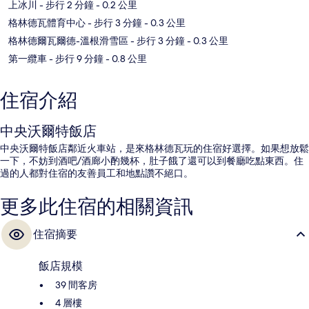
上冰川
- 步行 2 分鐘
- 0.2 公里
格林德瓦體育中心
- 步行 3 分鐘
- 0.3 公里
格林德爾瓦爾德-溫根滑雪區
- 步行 3 分鐘
- 0.3 公里
第一纜車
- 步行 9 分鐘
- 0.8 公里
住宿介紹
中央沃爾特飯店
中央沃爾特飯店鄰近火車站，是來格林德瓦玩的住宿好選擇。如果想放鬆
一下，不妨到酒吧/酒廊小酌幾杯，肚子餓了還可以到餐廳吃點東西。住
過的人都對住宿的友善員工和地點讚不絕口。
更多此住宿的相關資訊
住宿摘要
飯店規模
39 間客房
4 層樓