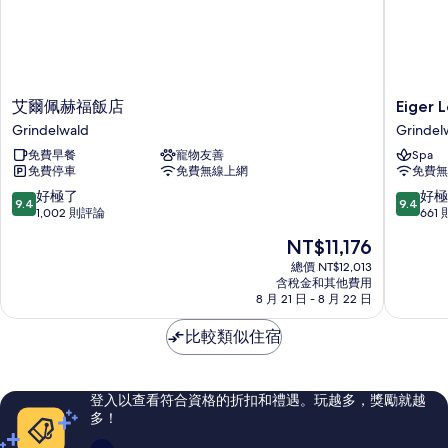
有
詳
情
相
片
艾
Eiger
艾爾佩赫福飯店
Eiger 
爾
Lodge
Grindelwald
Grindel
佩
Chic
免費早餐
寵物友善
Spa
赫
Grindel
免費停車
免費無線上網
免費無
福
飯
9.4
9.4
好極了
好極
9.4
9.4
店
分，
分，
1,002 則評論
661
Grindelwald
滿
滿
現
NT$11,176
分
分
在
10
10
總價 NT$12,013
價
含稅金和其他費用
分，
分，
格
8 月 21 日 - 8 月 22 日
好
好
為
極
極
NT$11,176
比較類似住宿
了，
了，
1,002
661
則
則
評
評
登入以查看符合資格的折扣和禮遇。玩越多，獎勵就越
論
論
多！