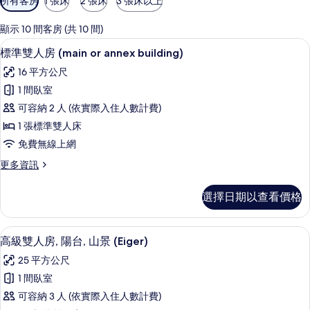
所有客房
1 張床
2 張床
3 張床以上
用
的
顯示 10 間客房 (共 10 間)
客
標準雙人房 (main or annex bui
顯
10
標準雙人房 (main or annex building)
房
示
篩
16 平方公尺
標
選
1 間臥室
準
條
可容納 2 人 (依實際入住人數計費)
雙
件
1 張標準雙人床
人
免費無線上網
房
更
更多資訊
(main
多
or
標
選擇日期以查看價格
annex
準
雙
building)
人
高級雙人房, 陽台, 山景 (Eiger) 
顯
的
7
房
高級雙人房, 陽台, 山景 (Eiger)
示
(main
所
25 平方公尺
or
高
有
annex
1 間臥室
級
相
building)
可容納 3 人 (依實際入住人數計費)
的
雙
片