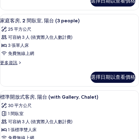
選擇日期以查看價格
庭
臥
客
室,
房,
低過敏寢具、迷你吧、客房內保險箱、
顯
10
2
陽
家庭客房, 2 間臥室, 陽台 (3 people)
示
間
台
25 平方公尺
臥
家
(4
室,
可容納 3 人 (依實際入住人數計費)
庭
陽
people)
3 張單人床
台
客
的
(4
免費無線上網
房,
所
people)
更
更多資訊
的
2
有
多
詳
間
家
相
情
選擇日期以查看價格
庭
臥
片
客
室,
房,
標準開放式客房, 陽台 (with Galler
顯
10
2
陽
標準開放式客房, 陽台 (with Gallery, Chalet)
示
間
台
30 平方公尺
臥
標
(3
室,
1 間臥室
準
陽
people)
可容納 3 人 (依實際入住人數計費)
台
開
的
(3
1 張標準雙人床
放
所
people)
免費無線上網