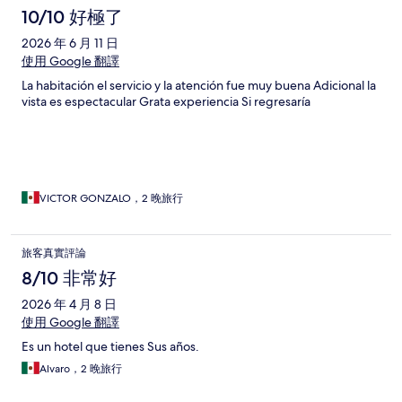
10/10 好極了
2026 年 6 月 11 日
使用 Google 翻譯
La habitación el servicio y la atención fue muy buena Adicional la
vista es espectacular Grata experiencia Si regresaría
VICTOR GONZALO，2 晚旅行
旅客真實評論
8/10 非常好
2026 年 4 月 8 日
使用 Google 翻譯
Es un hotel que tienes Sus años.
Alvaro，2 晚旅行