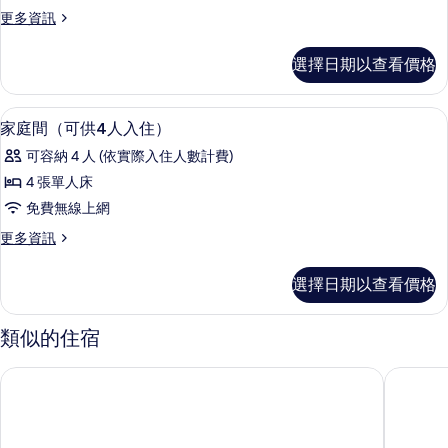
間
更
更多資訊
（可
多
供
家
選擇日期以查看價格
庭
3
間
人
（可
低過敏寢具、迷你吧、客房內保險箱、
顯
7
供
入
家庭間（可供4人入住）
示
3
住）
可容納 4 人 (依實際入住人數計費)
人
家
的
入
4 張單人床
庭
住）
所
免費無線上網
的
間
有
詳
更
更多資訊
（可
情
多
相
供
家
片
選擇日期以查看價格
庭
4
間
人
（可
類似的住宿
供
入
4
住）
艾爾佩赫福飯店
Eiger Lo
人
的
入
住）
所
的