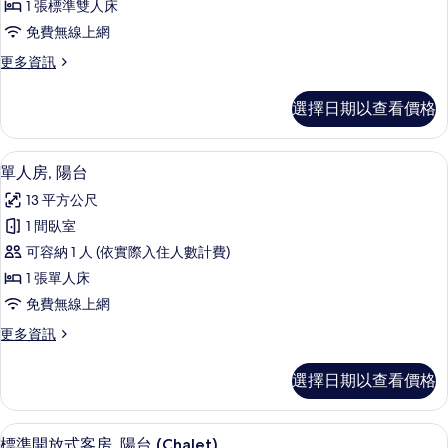
詳
1 張標準雙人床
人
情
免費無線上網
房,
更
更多資訊
陽
多
台,
高
選擇日期以查看價格
級
山
雙
景
人
單人房, 陽台 | 低過敏寢具、迷你吧
顯
5
房,
單人房, 陽台
(Eiger)
示
陽
的
13 平方公尺
台,
單
所
山
1 間臥室
人
景
有
可容納 1 人 (依實際入住人數計費)
(Eiger)
房,
相
的
1 張單人床
陽
詳
片
免費無線上網
情
台
更
更多資訊
的
多
所
單
選擇日期以查看價格
人
有
房,
相
陽
標準開放式客房, 陽台 (Chalet) |
顯
9
台
標準開放式客房, 陽台 (Chalet)