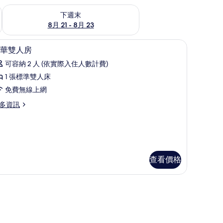
況
查看下週末 (8月 21 - 8月 23) 的供應情況
下週末
8月 21 - 8月 23
音、免費無線上網
書桌、隔音、免費無線上網
顯
10
華雙人房
示
可容納 2 人 (依實際入住人數計費)
豪
1 張標準雙人床
華
免費無線上網
雙
多資訊
人
房
的
所
查看價格
有
相
片