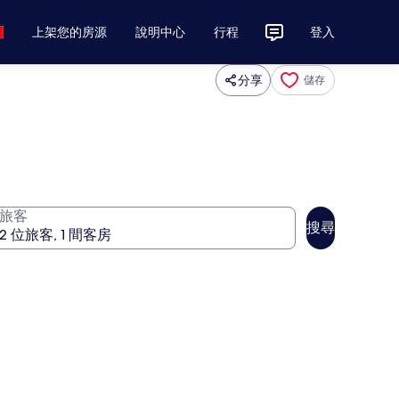
上架您的房源
說明中心
行程
登入
分享
儲存
旅客
搜尋