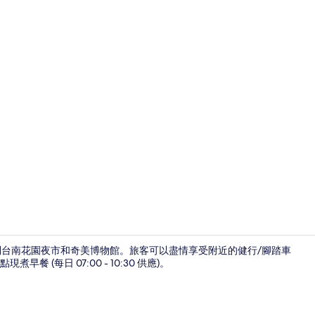
豪華客房, 1
就會到台南花園夜市和奇美博物館。旅客可以盡情享受附近的健行/腳踏車
(每日 07:00 - 10:30 供應)。
接待櫃台