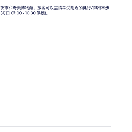
南花園夜市和奇美博物館。旅客可以盡情享受附近的健行/腳踏車步
:00 - 10:30 供應)。