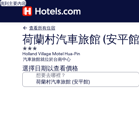
跳到主要內容
查看所有住宿
荷蘭村汽車旅館 (安平館
3.0
Holland Village Motel Hua-Pin
星
汽車旅館就位於台南中心
級
選擇日期以查看價格
住
想要去哪裡？
宿
荷
蘭
村
汽
車