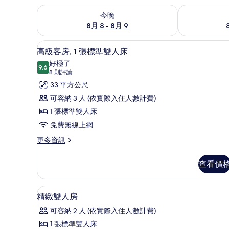
查看今晚 (8月 8 - 8月 9) 的供應情況
查看明天 (8月 
今晚
8月 8 - 8月 9
高級客房, 1 張標準雙人床 |
顯
11
高級客房, 1 張標準雙人床
示
好極了
9.6
9.6 分，滿分 10 分
高
(8
8 則評論
則
級
33 平方公尺
評
客
可容納 3 人 (依實際入住人數計費)
論)
房,
1 張標準雙人床
1
免費無線上網
張
更
更多資訊
多
標
高
準
查看價
級
雙
客
房,
人
書桌、隔音、免費無線上網
顯
8
1
精緻雙人房
床
示
張
可容納 2 人 (依實際入住人數計費)
標
的
精
準
1 張標準雙人床