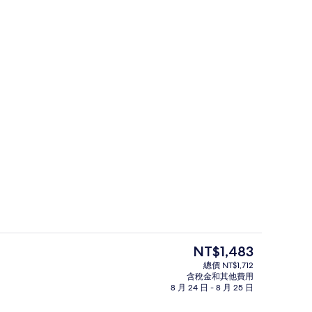
 張標準雙人床 | 按摩浴缸
餐飲
目
NT$1,483
前
總價 NT$1,712
的
含稅金和其他費用
豪華客房, 1 張標準雙人床 | 書桌、
價
8 月 24 日 - 8 月 25 日
格
是