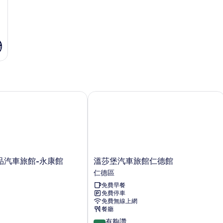
所
雙
人
有
床
相
的
詳
片
格
情
汽車旅館-永康館
溫莎堡汽車旅館仁德館
溫
品汽車旅館-永康館
溫莎堡汽車旅館仁德館
莎
仁德區
堡
免費早餐
汽
免費停車
車
免費無線上網
旅
餐廳
館
8.6
有夠讚
仁