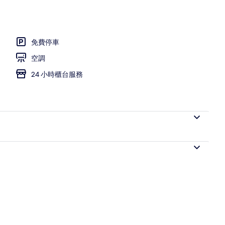
晚)
免費停車
空調
24 小時櫃台服務