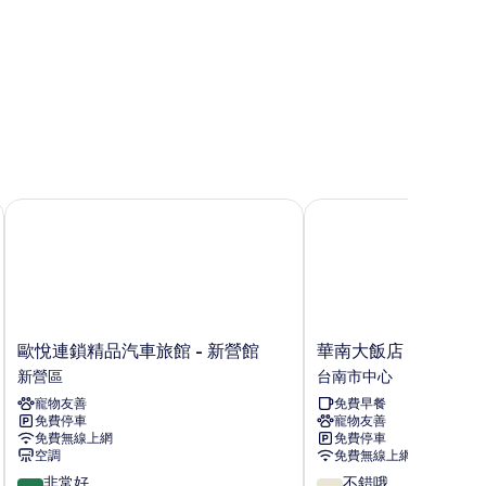
歐悅連鎖精品汽車旅館 - 新營館
華南大飯店
歐
華
歐悅連鎖精品汽車旅館 - 新營館
華南大飯店
悅
南
新營區
台南市中心
連
大
寵物友善
免費早餐
鎖
飯
免費停車
寵物友善
精
店
免費無線上網
免費停車
品
台
空調
免費無線上網
汽
南
8.4
7.0
非常好
不錯哦
車
市