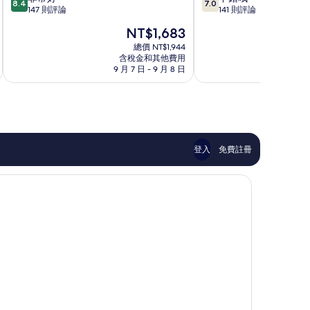
8.4
7.0
分，
分，
147 則評論
141 則評論
旅
中
滿
滿
館
心
現
NT$1,683
分
分
-
在
10
10
總價 NT$1,944
新
價
含稅金和其他費用
分，
分，
營
格
9 月 7 日 - 9 月 8 日
8 月
非
不
館
為
常
錯
新
NT$1,683
好，
哦，
營
147
141
區
則
則
評
評
論
論
登入
免費註冊