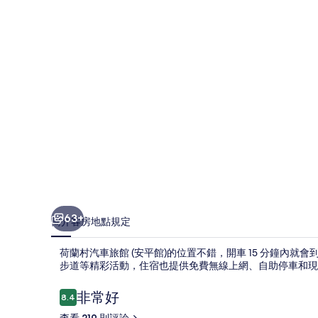
旅
館
(安
平
館)
的
相
片
集
63+
簡介
客房
地點
規定
荷蘭村汽車旅館 (安平館)的位置不錯，開車 15 分鐘內
步道等精彩活動，住宿也提供免費無線上網、自助停車和現點現煮早餐 
評
非常好
8.4
8.4 分，滿分 10 分，
論
查看 219 則評論