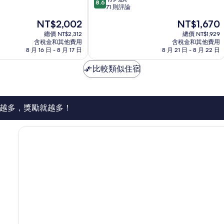
8.6
分，
71 則評論
德
滿
館
現
現
NT$2,002
NT$1,670
分
仁
在
在
10
總價 NT$2,312
總價 NT$1,929
德
價
價
含稅金和其他費用
含稅金和其他費用
分，
區
格
格
8 月 16 日 - 8 月 17 日
8 月 21 日 - 8 月 22 日
有
為
為
夠
NT$2,002
NT$1,670
比較類似住宿
讚，
71
則
評
論
越多，獎勵就越多！