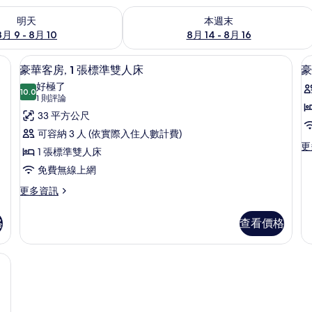
9 - 8月 10) 的供應情況
查看本週末 (8月 14 - 8月 16) 的供應情
明天
本週末
8月 9 - 8月 10
8月 14 - 8月 16
 書桌、隔音、免費無線上網
豪華客房, 1 張標準雙人床 | 書桌、隔
顯
42
豪華客房, 1 張標準雙人床
豪
示
好極了
10.0
10.0 分，滿分 10 分
豪
(1
1 則評論
則
華
33 平方公尺
評
客
可容納 3 人 (依實際入住人數計費)
論)
更
更
房,
1 張標準雙人床
多
1
免費無線上網
豪
華
張
更
更多資訊
雙
多
標
人
豪
房
準
格
查看價格
華
的
雙
客
詳
房,
人
情
1
床
張
標
的
準