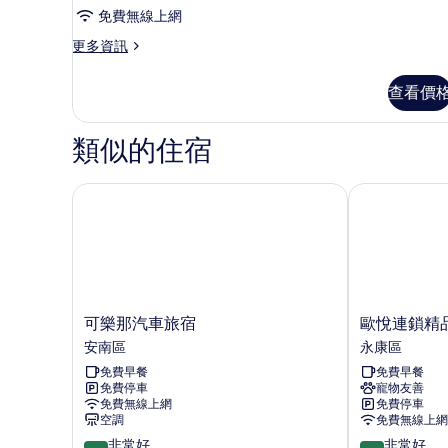
所
緻
雙
免費無線上網
人
有
雙
床
更
更多資訊
相
人
的
多
詳
片
房
精
查看價
情
緻
的
雙
所
人
類似的住宿
房
有
的
相
詳
可樂那汽車旅宿
歐悅連鎖精品
情
片
可
歐
可樂那汽車旅宿
歐悅連鎖精
樂
悅
安南區
永康區
那
連
免費早餐
免費早餐
汽
鎖
免費停車
寵物友善
車
精
免費無線上網
免費停車
旅
品
空調
免費無線上網
宿
汽
8.4
8.2
非常好
非常好
安
車