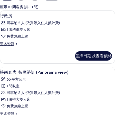
用
的
顯示 10 間客房 (共 10 間)
客
低過敏寢具、客房內保險箱、書桌、筆
顯
9
行政房
房
示
篩
可容納 2 人 (依實際入住人數計費)
行
選
1 張標準雙人床
政
條
免費無線上網
房
件
更
更多資訊
的
多
所
行
選擇日期以查看價格
政
有
房
相
的
時尚套房, 按摩浴缸 (Panorama view
顯
11
詳
時尚套房, 按摩浴缸 (Panorama view)
片
示
情
65 平方公尺
時
1 間臥室
尚
可容納 2 人 (依實際入住人數計費)
套
1 張特大雙人床
房,
免費無線上網
按
更
更多資訊