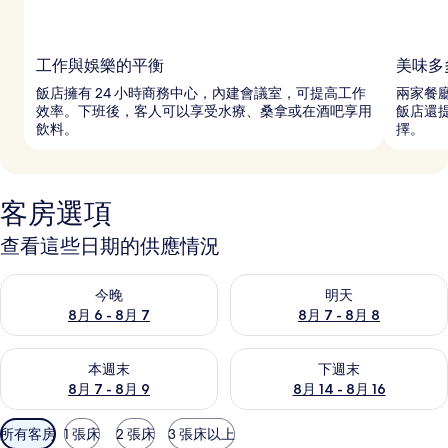
工作與娛樂的平衡
美味多
飯店擁有 24 小時商務中心，內建會議室，可提高工作
兩家餐
效率。下班後，客人可以享受水療、桑拿或在酒吧享用
飯店還
飲料。
擇。
客房選項
查看這些日期的供應情況
查看今晚 (8月 6 - 8月 7) 的供應情況
查看明天 (8月 7 - 8月 8) 的
今晚
明天
8月 6 - 8月 7
8月 7 - 8月 8
查看本週末 (8月 7 - 8月 9) 的供應情況
查看下週末 (8月 14 - 8月 16)
本週末
下週末
8月 7 - 8月 9
8月 14 - 8月 16
可
所有客房
1 張床
2 張床
3 張床以上