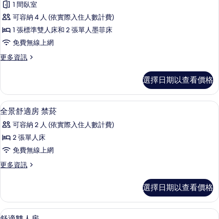
情
1 間臥室
適
可容納 4 人 (依實際入住人數計費)
客
1 張標準雙人床和 2 張單人墨菲床
房,
免費無線上網
多
更
更多資訊
張
多
床
舒
選擇日期以查看價格
適
的
客
所
房,
低過敏寢具、客房內保險箱、書桌、筆
顯
7
多
全景舒適房 禁菸
有
示
張
相
可容納 2 人 (依實際入住人數計費)
床
全
的
片
2 張單人床
景
詳
免費無線上網
情
舒
更
更多資訊
適
多
房
全
選擇日期以查看價格
景
禁
舒
菸
適
低過敏寢具、客房內保險箱、書桌、筆
顯
7
房
舒適雙人房