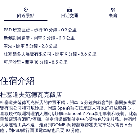
地圖
附近景點
附近交通
餐廳
PSD 班克巨蛋
- 步行 10 分鐘
- 0.9 公里
斯佩謝爾壕溝
- 開車 2 分鐘
- 2.0 公里
翠湖
- 開車 5 分鐘
- 2.3 公里
杜塞爾多夫展覽有限公司
- 開車 9 分鐘
- 8.6 公里
可尼沙里
- 開車 18 分鐘
- 8.5 公里
住宿介紹
杜塞道夫范德瓦克飯店
杜塞道夫范德瓦克飯店的位置不錯，開車 15 分鐘內就會到杜塞爾多夫展
覽有限公司和可尼沙里。附設 Spa 的熱石按摩讓人可以好好放鬆身心，
喜歡現代歐洲料理的人則可以到Restaurant ZiZou享用早餐和晚餐。此奢
華飯店還有酒吧/酒廊、健身俱樂部和健身中心等特色設施服務。住宿離
大眾運輸工具不遠，走路到DOME-阿姆赫爾瑟霍夫電車站只需要 6 分
鐘，到PSD銀行圓頂電車站也只要 10 分鐘。