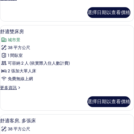
摩
多
浴
時
選擇日期以查看價格
尚
缸
套
(Panorama
房,
舒適雙床房 | 低過敏寢具、客房內保
顯
8
按
view)
舒適雙床房
示
摩
的
城市景
浴
舒
所
缸
38 平方公尺
適
(Panorama
有
1 間臥室
view)
雙
相
的
可容納 2 人 (依實際入住人數計費)
床
詳
片
2 張加大單人床
情
房
免費無線上網
的
更
更多資訊
所
多
有
舒
選擇日期以查看價格
適
相
雙
片
床
舒適客房, 多張床 | 低過敏寢具、客
顯
7
房
舒適客房, 多張床
示
的
38 平方公尺
詳
舒