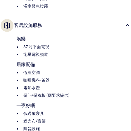
浴室緊急拉繩
客房設施服務
娛樂
37 吋平面電視
衛星電視頻道
居家配備
恆溫空調
咖啡機/沖茶器
電熱水壺
熨斗/熨衣板 (應要求提供)
一夜好眠
低過敏寢具
遮光布/窗簾
隔音設施