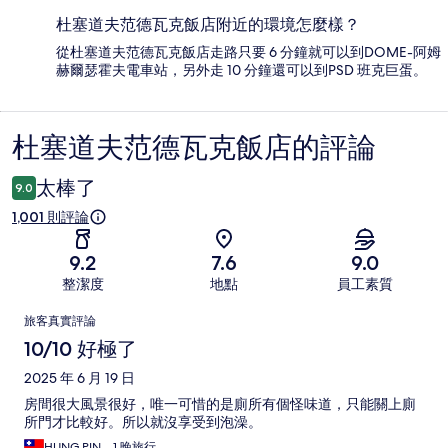
杜塞道夫范德瓦克飯店附近的環境怎麼樣？
從杜塞道夫范德瓦克飯店走路只要 6 分鐘就可以到DOME-阿姆
赫爾瑟霍夫電車站，另外走 10 分鐘還可以到PSD 班克巨蛋。
杜塞道夫范德瓦克飯店的評論
評
論
太棒了
9.0
1,001 則評論
9.2
7.6
9.0
整潔度
地點
員工素質
評
旅客真實評論
論
10/10 好極了
2025 年 6 月 19 日
房間很大風景很好，唯一可惜的是廁所有個怪味道，只能關上廁
所門才比較好。所以就沒享受到泡澡。
HUNG PIN，1 晚旅行