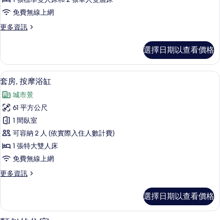
房,
免費無線上網
2
更
更多資訊
間
多
臥
家
選擇日期以查看價格
庭
室
套
的
房,
套房, 按摩浴缸 | 低過敏寢具、客房
顯
17
2
所
套房, 按摩浴缸
示
間
有
城市景
臥
套
相
室
61 平方公尺
房,
的
片
1 間臥室
詳
按
情
可容納 2 人 (依實際入住人數計費)
摩
1 張特大雙人床
浴
免費無線上網
缸
更
更多資訊
的
多
所
套
選擇日期以查看價格
房,
有
按
相
摩