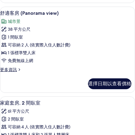
客
片
房
舒適客房 (Panorama view) |
顯
7
的
舒適客房 (Panorama view)
示
詳
城市景
情
舒
38 平方公尺
適
1 間臥室
客
可容納 2 人 (依實際入住人數計費)
房
1 張標準雙人床
(Panorama
免費無線上網
view)
更
更多資訊
的
多
所
舒
選擇日期以查看價格
適
有
客
相
房
家庭套房, 2 間臥室 | 低過敏寢具、
顯
片
7
(Panorama
家庭套房, 2 間臥室
示
view)
61 平方公尺
的
家
詳
2 間臥室
庭
情
可容納 4 人 (依實際入住人數計費)
套
1 張標準雙人床和 2 張單人雙層床