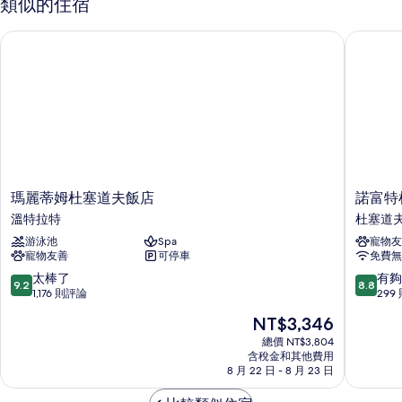
類似的住宿
浴
片
缸
瑪麗蒂姆杜塞道夫飯店
諾富特杜
的
詳
情
瑪
諾
瑪麗蒂姆杜塞道夫飯店
諾富特
麗
富
溫特拉特
杜塞道
蒂
特
游泳池
Spa
寵物友
姆
杜
寵物友善
可停車
免費無
杜
塞
塞
道
9.2
8.8
太棒了
有夠
9.2
8.8
道
夫
分，
分，
1,176 則評論
299
夫
機
滿
滿
現
NT$3,346
飯
場
分
分
在
店
飯
10
10
總價 NT$3,804
價
溫
含稅金和其他費用
店
分，
分，
格
8 月 22 日 - 8 月 23 日
特
杜
太
有
為
拉
塞
棒
夠
NT$3,346