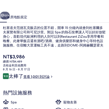
瓦
一個
下一個
克
101+
簡介
客房
地點
規定
飯
杜塞道夫范德瓦克飯店的位置不錯，開車 15 分鐘內就會到杜塞爾多
店
夫展覽有限公司和可尼沙里。附設 Spa 的熱石按摩讓人可以好好放鬆
身心，喜歡現代歐洲料理的人則可以到Restaurant ZiZou享用早餐和
的
晚餐。此奢華飯店還有酒吧/酒廊、健身俱樂部和健身中心等特色設
相
施服務。住宿離大眾運輸工具不遠，走路到DOME-阿姆赫爾瑟霍夫
電車站只需要 6 分鐘，到PSD銀行圓頂電車站也只要 10 分鐘。
片
目
NT$3,986
前
集
總價 NT$4,489
的
含稅金和其他費用
三溫暖烤箱、蒸氣室、熱石按摩、泰式按
價
8 月 16 日 - 8 月 17 日
格
評
太棒了
9.0
查看 1,001 則評論
是
9.0 分，滿分 10 分，
論
NT$3,986
熱門設施服務
Spa
寵物友善