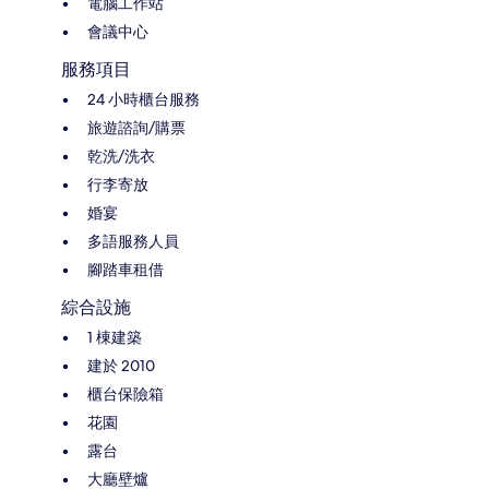
電腦工作站
會議中心
服務項目
24 小時櫃台服務
旅遊諮詢/購票
乾洗/洗衣
行李寄放
婚宴
多語服務人員
腳踏車租借
綜合設施
1 棟建築
建於 2010
櫃台保險箱
花園
露台
大廳壁爐