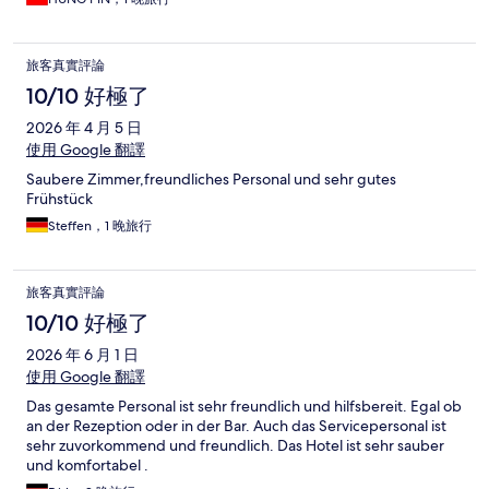
旅客真實評論
10/10 好極了
2026 年 4 月 5 日
使用 Google 翻譯
Saubere Zimmer,freundliches Personal und sehr gutes
Frühstück
Steffen，1 晚旅行
旅客真實評論
10/10 好極了
2026 年 6 月 1 日
使用 Google 翻譯
Das gesamte Personal ist sehr freundlich und hilfsbereit. Egal ob
an der Rezeption oder in der Bar. Auch das Servicepersonal ist
sehr zuvorkommend und freundlich. Das Hotel ist sehr sauber
und komfortabel .