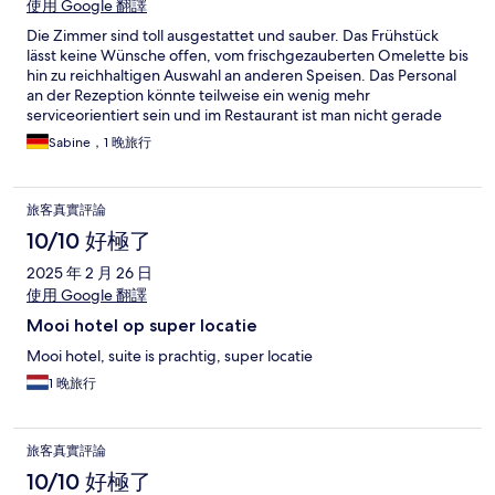
使用 Google 翻譯
Die Zimmer sind toll ausgestattet und sauber. Das Frühstück
lässt keine Wünsche offen, vom frischgezauberten Omelette bis
hin zu reichhaltigen Auswahl an anderen Speisen. Das Personal
an der Rezeption könnte teilweise ein wenig mehr
serviceorientiert sein und im Restaurant ist man nicht gerade
flexibel bei der Platzierung der Gäste, auch wenn das
Sabine，1 晚旅行
Restaurant recht leer erscheint. Aber letzteres sind nur
Momentaufnahmen. Ich habe schon mehrmals im Hotel
übernachtet und würde es sehr empfehlen.
旅客真實評論
10/10 好極了
2025 年 2 月 26 日
使用 Google 翻譯
Mooi hotel op super locatie
Mooi hotel, suite is prachtig, super locatie
1 晚旅行
旅客真實評論
10/10 好極了