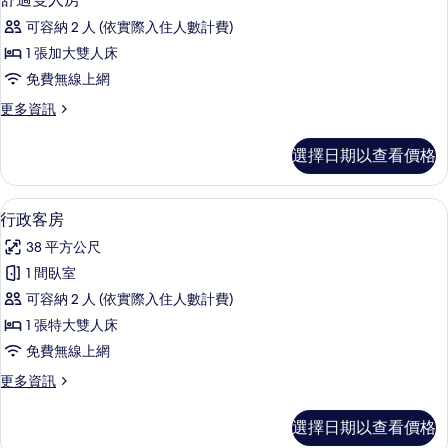
的
示
禁
所
可容納 2 人 (依實際入住人數計費)
菸
舒
的
有
1 張加大雙人床
適
詳
相
免費無線上網
情
雙
片
更
更多資訊
人
多
房
舒
選擇日期以查看價格
適
的
雙
所
人
行政客房 | 低過敏寢具、客房內保險
顯
6
房
行政客房
有
示
的
相
38 平方公尺
詳
行
情
片
1 間臥室
政
可容納 2 人 (依實際入住人數計費)
客
1 張特大雙人床
房
免費無線上網
的
更
更多資訊
所
多
有
行
選擇日期以查看價格
政
相