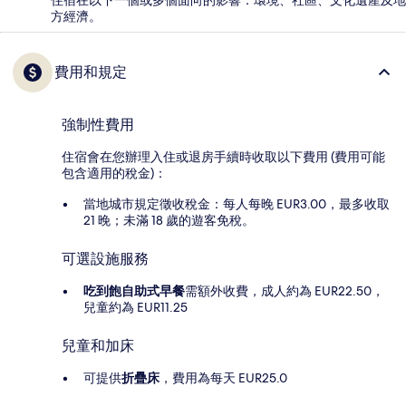
方經濟。
費用和規定
強制性費用
住宿會在您辦理入住或退房手續時收取以下費用 (費用可能
包含適用的稅金)：
當地城市規定徵收稅金：每人每晚 EUR3.00，最多收取
21 晚；未滿 18 歲的遊客免稅。
可選設施服務
吃到飽自助式早餐
需額外收費，成人約為 EUR22.50，
兒童約為 EUR11.25
兒童和加床
可提供
折疊床
，費用為每天 EUR25.0