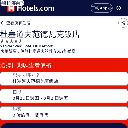
跳到主要內容
下載 App
查看所有住宿
杜塞道夫范德瓦克飯店
4.5
Van der Valk Hotel Düsseldorf
星
奢華飯店，位於杜塞道夫並設有Spa和餐廳
級
住
選擇日期以查看價格
宿
想要去哪裡？
日期
旅客