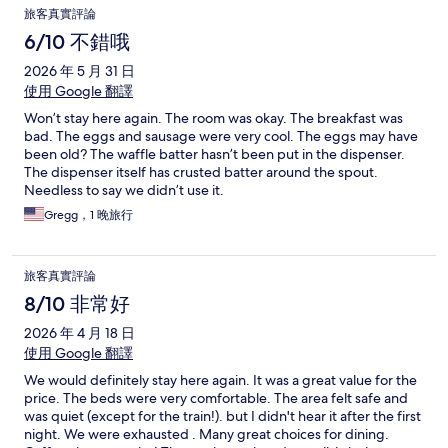
旅客真實評論
6/10 不錯哦
2026 年 5 月 31 日
使用 Google 翻譯
Won’t stay here again. The room was okay. The breakfast was
bad. The eggs and sausage were very cool. The eggs may have
been old? The waffle batter hasn’t been put in the dispenser.
The dispenser itself has crusted batter around the spout.
Needless to say we didn’t use it.
Gregg，1 晚旅行
旅客真實評論
8/10 非常好
2026 年 4 月 18 日
使用 Google 翻譯
We would definitely stay here again. It was a great value for the
price. The beds were very comfortable. The area felt safe and
was quiet (except for the train!). but I didn't hear it after the first
night. We were exhausted . Many great choices for dining.