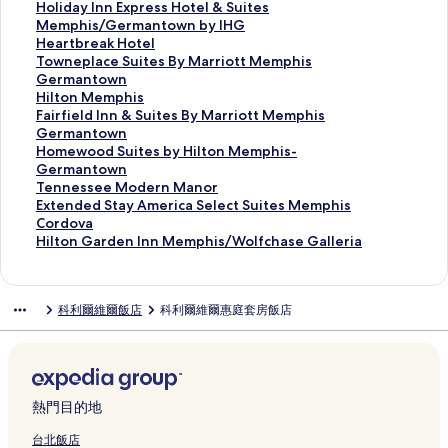
o
t
g
y
G
I
a
e
r
t
r
a
m
H
Holiday Inn Express Hotel & Suites
n
e
e
H
r
n
r
n
t
a
t
l
e
o
Memphis/Germantown by IHG
M
s
的
i
e
n
d
t
S
l
y
i
r
l
H
Heartbreak Hotel
e
b
連
l
e
&
e
r
u
l
a
t
i
i
e
T
Towneplace Suites By Marriott Memphis
m
y
結
t
n
S
n
i
i
i
r
y
c
d
a
o
Germantown
p
W
o
l
u
I
c
t
o
d
I
a
a
r
w
H
Hilton Memphis
h
y
n
i
i
n
B
e
n
b
n
s
y
t
n
i
F
Fairfield Inn & Suites By Marriott Memphis
i
n
M
n
t
n
e
s
的
y
n
B
I
b
e
l
a
Germantown
s
d
e
e
e
M
a
C
連
M
&
e
n
r
p
t
i
H
Homewood Suites by Hilton Memphis-
E
h
m
A
s
e
l
o
結
a
S
s
n
e
l
o
r
o
Germantown
a
a
p
c
b
m
e
r
r
u
t
E
a
a
n
f
m
T
Tennessee Modern Manor
s
m
h
c
y
p
S
d
r
i
V
x
k
c
M
i
e
e
E
Extended Stay America Select Suites Memphis
t
C
i
e
M
h
t
o
i
t
a
p
H
e
e
e
w
n
x
Cordova
G
o
s
s
a
i
r
v
o
e
l
r
o
S
m
l
o
n
t
H
Hilton Garden Inn Memphis/Wolfchase Galleria
e
r
D
s
r
s
e
a
t
s
u
e
t
u
p
d
o
e
e
i
r
d
o
:
r
E
e
的
t
G
e
s
e
i
h
I
d
s
n
l
m
o
w
M
i
a
t
連
C
e
I
s
l
t
i
n
S
s
d
t
科利爾維爾飯店
科利爾維爾惠庭套房飯店
a
v
n
o
o
s
M
結
o
r
n
H
的
e
s
n
u
e
e
o
n
a
t
d
t
t
e
l
m
n
o
連
s
的
&
i
e
d
n
t
M
o
e
t
G
m
l
a
M
t
結
B
連
S
t
M
S
G
o
e
w
r
M
e
p
i
n
e
e
y
結
u
e
o
t
a
w
m
n
n
e
r
h
e
t
m
l
M
i
s
d
a
r
n
p
的
C
m
m
i
r
o
p
&
a
t
b
e
y
d
熱門目的地
的
h
連
o
p
a
s
v
w
h
S
r
e
y
r
A
e
連
i
結
r
h
n
的
i
n
i
u
r
s
H
n
m
n
台北飯店