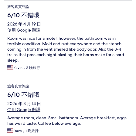
旅客真實評論
6/10 不錯哦
2026 年 4 月 19 日
使用 Google 翻譯
Room was nice for a motel, however, the bathroom was in
terrible condition. Mold and rust everywhere and the stench
coming in from the vent smelled like body odor. Also the 3-4
trains that pass each night blasting their horns make for a hard
sleep.
Kevin，2 晚旅行
旅客真實評論
6/10 不錯哦
2026 年 3 月 14 日
使用 Google 翻譯
Average room, clean. Small bathroom. Average breakfast, eggs
has weird taste. Coffee below average.
Dave，1 晚旅行