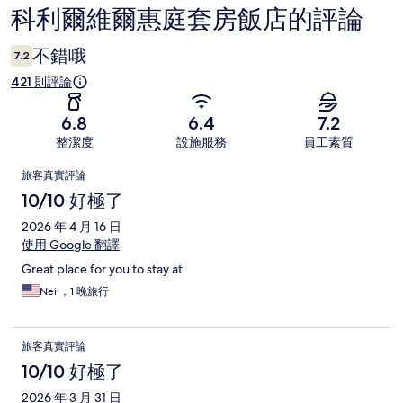
科利爾維爾惠庭套房飯店的評論
評
論
不錯哦
7.2
421 則評論
6.8
6.4
7.2
整潔度
設施服務
員工素質
評
旅客真實評論
論
10/10 好極了
2026 年 4 月 16 日
使用 Google 翻譯
Great place for you to stay at.
Neil，1 晚旅行
旅客真實評論
10/10 好極了
2026 年 3 月 31 日