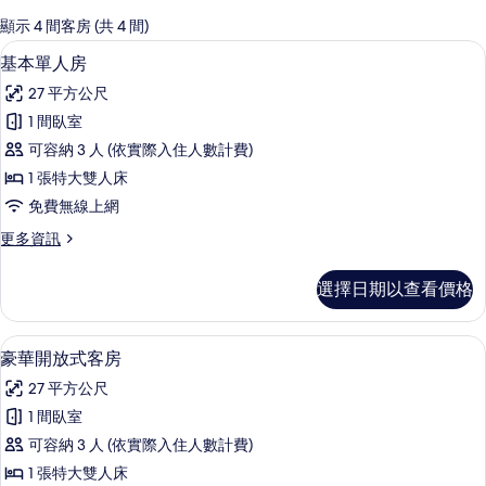
的
顯示 4 間客房 (共 4 間)
客
基本單人房 | 高級寢具、羽絨被、舒適
顯
5
基本單人房
房
示
篩
27 平方公尺
基
選
1 間臥室
本
條
可容納 3 人 (依實際入住人數計費)
單
件
1 張特大雙人床
人
免費無線上網
房
更
更多資訊
的
多
所
基
選擇日期以查看價格
本
有
單
相
人
豪華開放式客房 | 高級寢具、羽絨被
顯
5
房
豪華開放式客房
片
示
的
27 平方公尺
詳
豪
情
1 間臥室
華
可容納 3 人 (依實際入住人數計費)
開
1 張特大雙人床