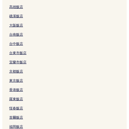
結
s
d
i
t
連
l
N
s
i
i
B
i
M
e
I
高雄飯店
I
o
s
o
結
l
o
A
t
o
y
l
a
r
n
-
v
A
w
e
r
i
e
t
M
t
n
i
n
礁溪飯店
4
a
r
n
的
t
r
s
t
a
o
o
c
M
0
H
l
,
連
h
p
M
M
r
n
r
a
e
大阪飯店
E
o
i
T
結
的
o
e
e
r
M
的
S
m
a
m
n
N
連
r
m
m
i
e
連
e
p
台南飯店
s
e
g
的
結
t
p
p
o
m
結
l
h
t
的
t
連
的
h
h
t
p
e
i
台中飯店
的
連
o
結
連
i
i
t
h
c
s
台東市飯店
連
結
n
結
s
s
M
i
t
/
結
的
/
G
e
s
S
W
宜蘭市飯店
連
G
e
m
-
u
o
結
e
r
p
G
i
l
京都飯店
r
m
h
e
t
f
m
a
i
r
e
c
東京飯店
a
n
s
m
s
h
香港飯店
n
t
G
a
M
a
t
o
e
n
e
s
羅東飯店
o
w
r
t
m
e
w
n
m
o
p
G
恆春飯店
n
的
a
w
h
a
b
連
n
n
i
l
首爾飯店
y
結
t
的
s
l
I
o
連
C
e
福岡飯店