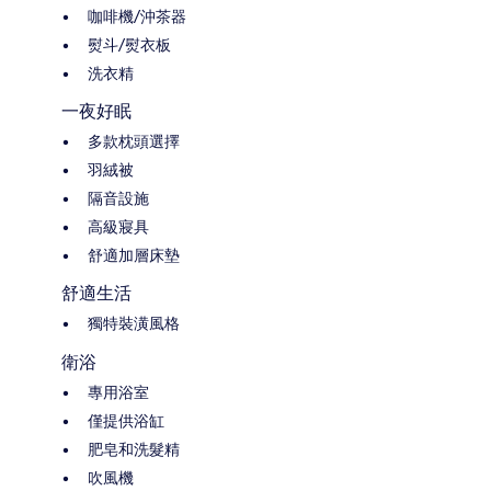
咖啡機/沖茶器
熨斗/熨衣板
洗衣精
一夜好眠
多款枕頭選擇
羽絨被
隔音設施
高級寢具
舒適加層床墊
舒適生活
獨特裝潢風格
衛浴
專用浴室
僅提供浴缸
肥皂和洗髮精
吹風機