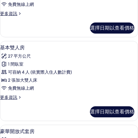
放
免費無線上網
式
更
更多資訊
客
多
房
豪
選擇日期以查看價格
華
的
開
所
放
基本雙人房 | 高級寢具、羽絨被、舒適
顯
4
式
基本雙人房
有
示
客
相
27 平方公尺
房
基
的
片
1 間臥室
本
詳
可容納 4 人 (依實際入住人數計費)
情
雙
2 張加大雙人床
人
免費無線上網
房
更
更多資訊
的
多
所
基
選擇日期以查看價格
本
有
雙
相
人
豪華開放式套房 | 高級寢具、羽絨被
顯
5
房
豪華開放式套房
片
示
的