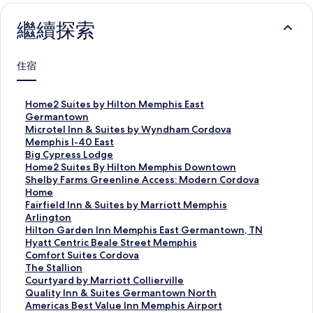
繼續探索
住宿
H
Home2 Suites by Hilton Memphis East
o
Germantown
m
M
Microtel Inn & Suites by Wyndham Cordova
e
i
Memphis I-40 East
2
c
B
Big Cypress Lodge
S
r
i
H
Home2 Suites By Hilton Memphis Downtown
u
o
g
o
S
Shelby Farms Greenline Access: Modern Cordova
i
t
C
m
h
Home
t
e
y
e
e
F
Fairfield Inn & Suites by Marriott Memphis
e
l
p
2
l
a
Arlington
s
I
r
S
b
i
H
Hilton Garden Inn Memphis East Germantown, TN
b
n
e
u
y
r
i
H
Hyatt Centric Beale Street Memphis
y
n
s
i
F
f
l
y
C
Comfort Suites Cordova
H
&
s
t
a
i
t
a
o
T
The Stallion
i
S
L
e
r
e
o
t
m
h
C
Courtyard by Marriott Collierville
l
u
o
s
m
l
n
t
f
e
o
Q
Quality Inn & Suites Germantown North
t
i
d
B
s
d
G
C
o
S
u
u
A
Americas Best Value Inn Memphis Airport