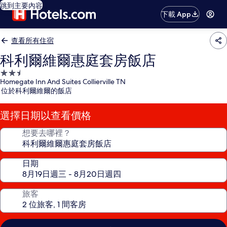
跳到主要內容
下載 App
查看所有住宿
科利爾維爾惠庭套房飯店
2.5
Homegate Inn And Suites Collierville TN
星
位於科利爾維爾的飯店
級
住
選擇日期以查看價格
宿
想要去哪裡？
日期
旅客