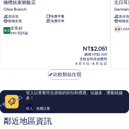
橄
北
橄欖枝家鄉飯店
北日耳
欖
日
Olive Branch
German
枝
耳
游泳池
免費早餐
游泳池
家
曼
寵物友善
免費停車
寵物友
鄉
敦
飯
凱
8.0
6.6
非常好
6.6
1,0
8.0
店
藝
分，
分，
290 則評論
Olive
套
滿
滿
Branch
房
分
分
現
NT$2,051
飯
10
10，
在
店
分，
1,004
總價 NT$2,369
價
German
非
則
含稅金和其他費用
格
8 月 11 日 - 8 月 12 日
常
評
為
好，
論
NT$2,051
比較類似住宿
290
則
評
論
登入以查看符合資格的折扣和禮遇。玩越多，獎勵就越
多！
登入
免費註冊
鄰近地區資訊