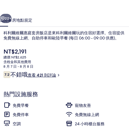
庭
一個
下一個
套
22+
簡介
客房
地點
規定
房
科利爾維爾惠庭套房飯店是來科利爾維爾玩的住宿好選擇。住宿提供
飯
免費無線上網、自助停車和歐陸早餐 (每日 06:00 - 09:00 供應)。
店
目
NT$2,191
的
前
總價 NT$2,625
的
含稅金和其他費用
相
價
8 月 7 日 - 8 月 8 日
格
片
評
不錯哦
7.2
查看 421 則評論
是
7.2 分，滿分 10 分，
論
含每日歐陸早餐
集
NT$2,191
熱門設施服務
免費早餐
寵物友善
免費停車
免費無線上網
空調
24 小時櫃台服務