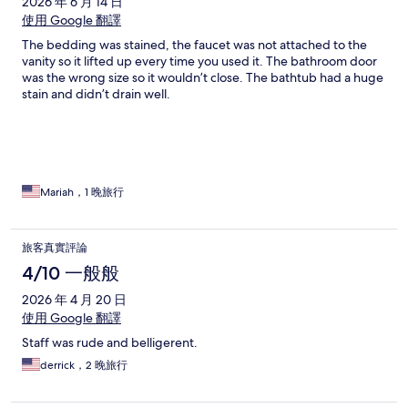
2026 年 6 月 14 日
使用 Google 翻譯
The bedding was stained, the faucet was not attached to the
vanity so it lifted up every time you used it. The bathroom door
was the wrong size so it wouldn’t close. The bathtub had a huge
stain and didn’t drain well.
Mariah，1 晚旅行
旅客真實評論
4/10 一般般
2026 年 4 月 20 日
使用 Google 翻譯
Staff was rude and belligerent.
derrick，2 晚旅行