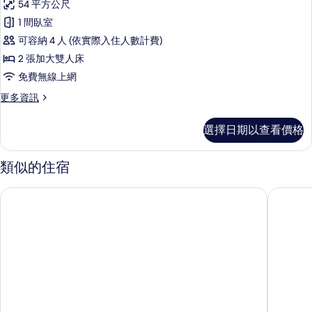
54 平方公尺
詳
豪
情
1 間臥室
華
可容納 4 人 (依實際入住人數計費)
開
2 張加大雙人床
放
免費無線上網
式
更
更多資訊
套
多
房
豪
選擇日期以查看價格
華
的
開
所
放
類似的住宿
式
有
套
橄欖枝家鄉飯店
北日耳曼
相
房
的
片
詳
情