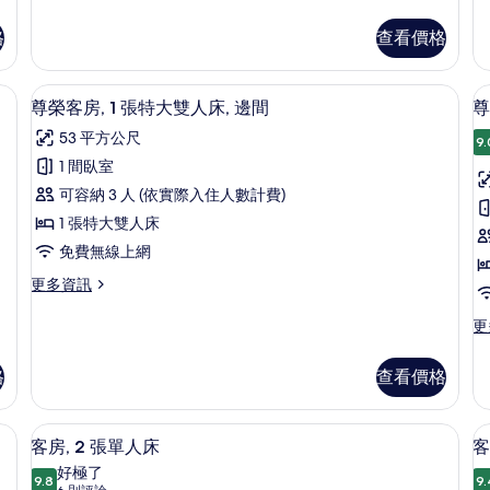
觀
詳
多
多
陽
的
情
所
客
基
台,
格
查看價格
詳
房,
本
有
情
城
2
客
相
張
房,
過敏寢具、迷你吧、客房內保險箱、筆電工作空間
市
尊榮客房, 1 張特大雙人床, 邊間 |
顯
6
單
1
尊榮客房, 1 張特大雙人床, 邊間
尊
片
景
示
人
張
53 平方公尺
床,
特
9.
觀
尊
陽
大
1 間臥室
(High
榮
台,
雙
可容納 3 人 (依實際入住人數計費)
Floor)
城
人
客
市
床
1 張特大雙人床
的
房,
房
景
的
免費無線上網
所
觀
詳
1
1
(High
情
更
更多資訊
有
張
Floor)
多
相
特
的
尊
更
更
詳
片
榮
多
大
情
客
尊
雙
格
查看價格
房,
榮
1
人
客
張
房,
dio) | 低過敏寢具、迷你吧、客房內保險箱、筆電工作空間
床,
低過敏寢具、迷你吧、客房內保險箱、
床
顯
特
5
1
客房, 2 張單人床
客
邊
大
示
張
好極了
雙
9.8
特
9.
9.8 分，滿分 10 分