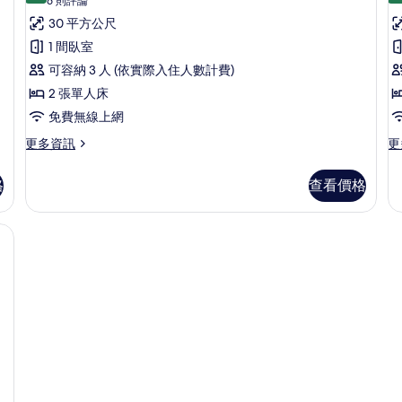
間
台
客
(6
6 則評論
人
大
則
的
房,
30 平方公尺
房
床,
雙
評
邊
人
所
2
1
1 間臥室
間
床,
論)
張
有
可容納 3 人 (依實際入住人數計費)
的
陽
詳
單
台,
相
2 張單人床
情
城
人
片
免費無線上網
市
床
景
更
更
更多資訊
更
觀
多
多
的
的
客
客
所
格
查看價格
詳
房,
房,
情
(
有
2
1
張
張
F
保險箱、筆電工作空間
相
單
特
片
人
大
床
雙
的
人
詳
床
情
(H
Fl
的
詳
情