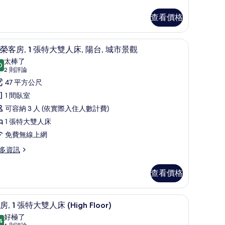
大
相
雙
查看價格
片
人
 低過敏寢具、迷你吧、客房內保險箱、筆電工作空間
床
尊榮客房, 1 張特大雙人床, 陽台, 城市景觀
顯
5
榮客房, 1 張特大雙人床, 陽台, 城市景觀
的
示
太棒了
0
所
9.0 分，滿分 10 分
尊
(2
2 則評論
則
有
榮
47 平方公尺
評
相
客
1 間臥室
論)
片
,
可容納 3 人 (依實際入住人數計費)
1 張特大雙人床
張
免費無線上網
特
多資訊
大
雙
查看價格
人
筆電工作空間
,
低過敏寢具、迷你吧、客房內保險箱、筆電工
顯
4
房, 1 張特大雙人床 (High Floor)
陽
示
好極了
4
9.4 分，滿分 10 分