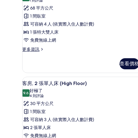
相
套
(1
1 則評論
人
則
片
房,
68 平方公尺
床
評
的
1
1 間臥室
詳
論)
張
可容納 4 人 (依實際入住人數計費)
情
特
1 張特大雙人床
大
免費無線上網
雙
更
更多資訊
多
人
套
床
查看價
房,
(Studio)
1
張
的
低過敏寢具、迷你吧、客房內
顯
4
特
客房, 2 張單人床 (High Floor)
所
示
大
好極了
雙
9.6
有
9.6 分，滿分 10 分
客
(4
4 則評論
人
相
則
房,
30 平方公尺
床
評
(Studio)
片
2
1 間臥室
的
論)
張
可容納 3 人 (依實際入住人數計費)
詳
情
單
2 張單人床
人
免費無線上網