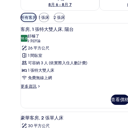
8月 6 - 8月 7
可
所有客房
1 張床
2 張床
用
低過敏寢具、迷你吧、客房內
顯
的
5
客房, 1 張特大雙人床, 陽台
示
客
好極了
10.0
房
10.0 分，滿分 10 分
客
(2
2 則評論
篩
則
房,
26 平方公尺
選
評
1
1 間臥室
條
論)
張
可容納 3 人 (依實際入住人數計費)
件
特
1 張特大雙人床
大
免費無線上網
雙
更
更多資訊
多
人
客
床,
查看價
房,
陽
1
張
台
低過敏寢具、迷你吧、客房內
顯
6
特
豪華客房, 2 張單人床
的
示
大
30 平方公尺
雙