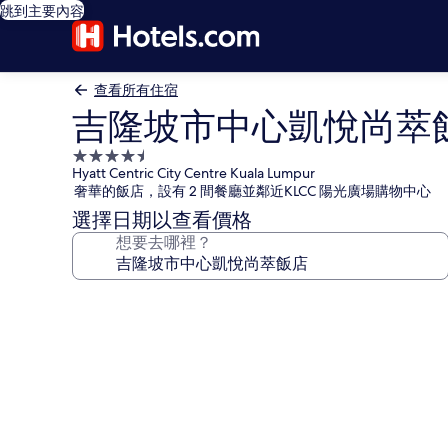
跳到主要內容
查看所有住宿
吉隆坡市中心凱悅尚萃
4.5
Hyatt Centric City Centre Kuala Lumpur
星
奢華的飯店，設有 2 間餐廳並鄰近KLCC 陽光廣場購物中心
級
選擇日期以查看價格
住
想要去哪裡？
宿
吉
隆
坡
市
中