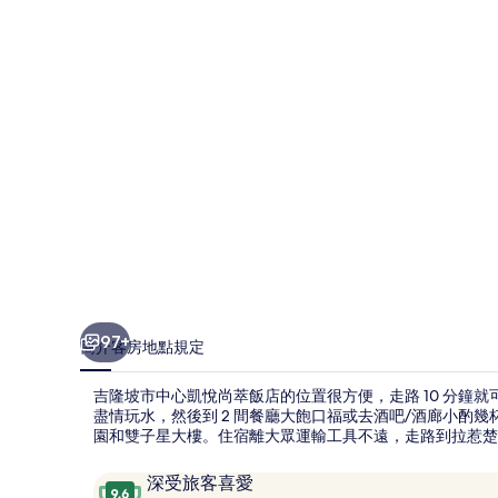
心
凱
悅
尚
萃
飯
店
的
相
片
97+
簡介
客房
地點
規定
集
吉隆坡市中心凱悅尚萃飯店的位置很方便，走路 10 分鐘就
盡情玩水，然後到 2 間餐廳大飽口福或去酒吧/酒廊小酌幾
園和雙子星大樓。住宿離大眾運輸工具不遠，走路到拉惹楚蘭單
評
9.6
深受旅客喜愛