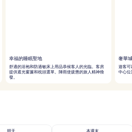
幸福的睡眠聖地
奢華
舒適的浴袍和防過敏床上用品恭候客人的光臨。客房
遊客可
提供遮光窗簾和枕頭選單。陣雨使疲憊的旅人精神煥
中心位
發。
7 - 8月 8) 的供應情況
查看本週末 (8月 7 - 8月 9) 的供應情況
明天
本週末