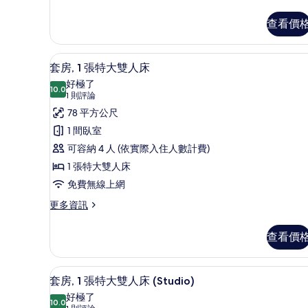
多
人
客
床,
查看價
房,
陽
1
張
台,
套房, 1 張特大雙人床 | 低
顯
6
特
套房, 1 張特大雙人床
城
示
大
好極了
雙
10.0
市
10.0 分，滿分 10 分
套
(1
1 則評論
人
則
景
房,
78 平方公尺
床,
評
陽
觀
1
1 間臥室
台,
論)
張
(High
可容納 4 人 (依實際入住人數計費)
城
Floor)
市
特
1 張特大雙人床
景
的
大
免費無線上網
觀
所
雙
(High
更
更多資訊
Floor)
有
多
人
的
套
相
床
查看價
詳
房,
片
情
的
1
張
所
套房, 1 張特大雙人床 (Stu
顯
6
特
套房, 1 張特大雙人床 (Studio)
有
示
大
好極了
雙
10.0
10.0 分，滿分 10 分