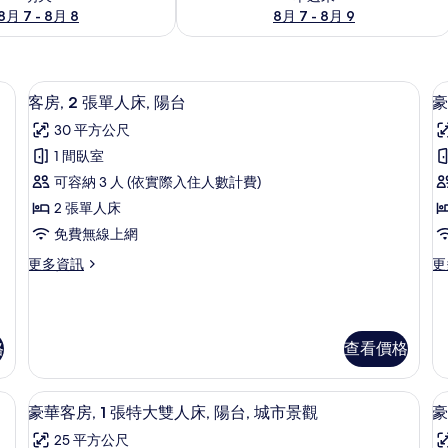
8月 7 - 8月 8
8月 7 - 8月 9
保險箱、筆電工作空間
低過敏寢具、迷你吧、客房內保險箱、
顯
5
客房, 2 張單人床, 陽台
豪
示
30 平方公尺
客
1 間臥室
房,
可容納 3 人 (依實際入住人數計費)
2
2 張單人床
張
房
免費無線上網
單
1
更
更
更多資訊
更
人
多
多
床,
客
豪
房,
華
陽
2
客
台
格
查看價格
張
房,
單
1
的
人
張
保險箱、筆電工作空間
所
豪華客房, 1 張特大雙人床, 陽台, 
顯
床,
特
6
豪華客房, 1 張特大雙人床, 陽台, 城市景觀
豪
有
陽
大
示
25 平方公尺
台
雙