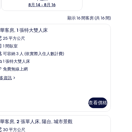
8月 14 - 8月 16
顯示 16 間客房 (共 16 間)
筆電工作空間
低過敏寢具、迷你吧、客房內保險箱、筆電工
顯
5
華客房, 1 張特大雙人床
示
25 平方公尺
豪
1 間臥室
華
可容納 3 人 (依實際入住人數計費)
客
1 張特大雙人床
,
免費無線上網
多資訊
張
特
大
雙
查看價格
人
城市景觀 | 低過敏寢具、迷你吧、客房內保險箱、筆電工作空間
床
豪華客房, 2 張單人床, 陽台, 城市景觀 |
顯
4
華客房, 2 張單人床, 陽台, 城市景觀
的
示
30 平方公尺