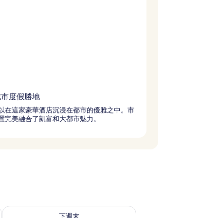
城市度假勝地
以在這家豪華酒店沉浸在都市的優雅之中。市
置完美融合了凱富和大都市魅力。
查看下週末 (8月 14 - 8月 16) 的供應情況
下週末