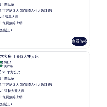
所
豪
1 間臥室
有
華
可容納 3 人 (依實際入住人數計費)
相
客
2 張單人床
片
,
免費無線上網
多資訊
張
單
查看價格
人
,
筆電工作空間
低過敏寢具、迷你吧、客房內保險箱、筆電工
顯
5
陽
本客房, 1 張特大雙人床
示
好極了
,
.0
10.0 分，滿分 10 分
基
(9
9 則評論
城
則
本
25 平方公尺
市
評
客
1 間臥室
景
論)
,
可容納 3 人 (依實際入住人數計費)
觀
1 張特大雙人床
的
張
免費無線上網
所
特
多資訊
有