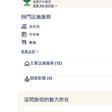
論
旅
分，
旅客評分最高
客
查看 331 則評論
滿
評
分
分
熱門設施服務
10，
室外游泳池
最
深
高
游泳池
受
可停車
旅
客
餐廳
喜
愛
查看全部
主要設施服務
(12)
闔家歡樂
(6)
這間旅宿的魅力所在