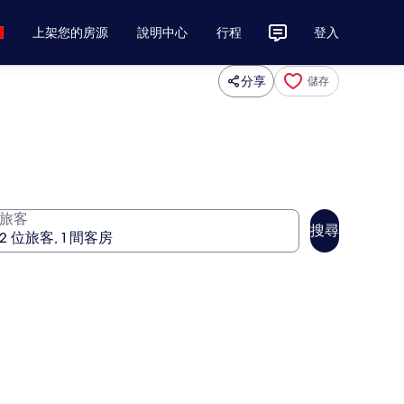
上架您的房源
說明中心
行程
登入
分享
儲存
旅客
搜尋