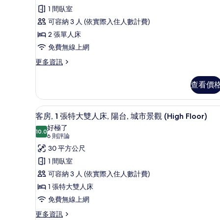
所
豪
人
1 間臥室
有
華
床,
可容納 3 人 (依實際入住人數計費)
陽
相
客
台
2 張單人床
片
房,
的
免費無線上網
詳
2
情
更
更多資訊
張
多
單
豪
查看價
華
人
客
床
房,
低過敏寢具、迷你吧、客房內
顯
5
2
的
客房, 1 張特大雙人床, 陽台, 城市景觀 (High Floor)
示
張
好極了
所
單
10.0
10.0 分，滿分 10 分
客
(6
6 則評論
有
人
則
房,
30 平方公尺
床
相
評
的
1
1 間臥室
片
詳
論)
張
可容納 3 人 (依實際入住人數計費)
情
特
1 張特大雙人床
大
免費無線上網
雙
更
更多資訊