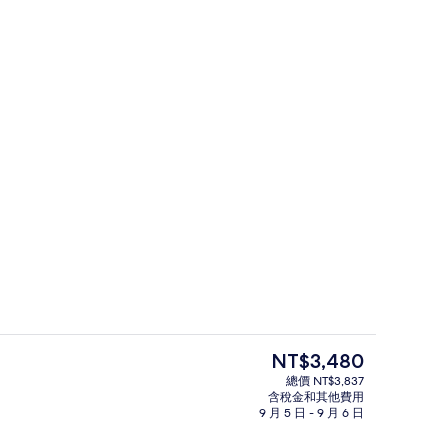
低過敏寢具、迷你吧、客房內保險箱、
目
NT$3,480
前
總價 NT$3,837
的
含稅金和其他費用
餐廳
價
9 月 5 日 - 9 月 6 日
格
是