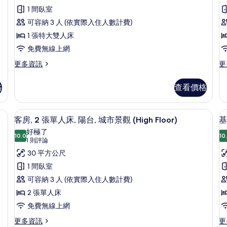
相
豪
的
人
1 間臥室
片
華
詳
床
可容納 3 人 (依實際入住人數計費)
情
的
客
詳
1 張特大雙人床
房,
房
情
免費無線上網
1
2
更
更
更多資訊
更
張
多
多
特
豪
豪
格
查看價格
華
華
大
客
客
雙
床
房,
房,
保險箱、筆電工作空間
低過敏寢具、迷你吧、客房內保險箱、
顯
5
1
2
人
客房, 2 張單人床, 陽台, 城市景觀 (High Floor)
基
示
張
張
好極了
床,
台
特
10.0
單
10
10.0 分，滿分 10 分
客
(1
1 則評論
陽
大
人
則
房,
30 平方公尺
雙
床,
台,
評
人
陽
2
1 間臥室
城
床,
台,
論)
張
可容納 3 人 (依實際入住人數計費)
房
陽
城
市
台,
單
市
1
2 張單人床
景
城
景
人
免費無線上網
市
觀
觀
床,
景
的
更
更
更多資訊
更
的