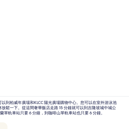
住宿影片
可以到柏威年廣場和KLCC 陽光廣場購物中心。您可以在室外游泳池
杯放鬆一下。從這間奢華飯店走路 15 分鐘就可以到吉隆坡城中城公
軌車站只要 6 分鐘，到咖啡山單軌車站也只要 6 分鐘。
住宿內酒吧