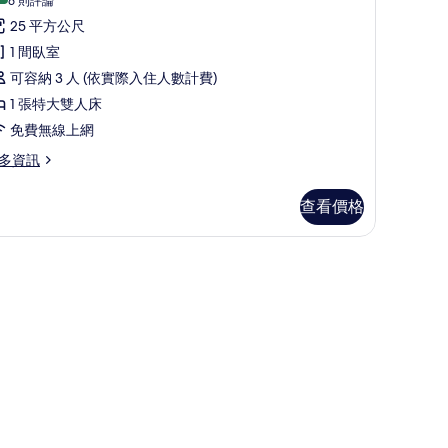
,
客
(6
6 則評論
則
城
,
25 平方公尺
評
市
1 間臥室
論)
張
景
可容納 3 人 (依實際入住人數計費)
特
觀
1 張特大雙人床
大
的
免費無線上網
雙
所
多資訊
人
有
床
查看價格
相
High
片
loor)
的
所
有
相
igh
oor)
片