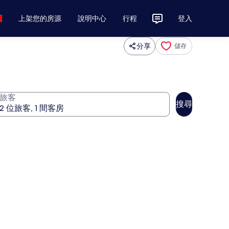
上架您的房源
說明中心
行程
登入
分享
儲存
旅客
搜尋