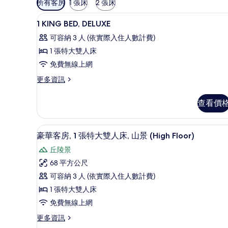
所有客房
1 張床
2 張床
用
浴室 | 淋浴設備、免費盥洗用
顯
的
4
1 KING BED, DELUXE
示
客
可容納 3 人 (依實際入住人數計費)
房
1
1 張特大雙人床
篩
KING
免費無線上網
選
BED,
條
DELUXE
更
更多資訊
件
多
的
1
查看價
所
KING
BED,
有
DELUXE
豪華客房, 1 張特大雙人床, 山景
顯
相
5
的
豪華客房, 1 張特大雙人床, 山景 (High Floor)
示
詳
片
丘陵景
情
豪
68 平方公尺
華
可容納 3 人 (依實際入住人數計費)
客
1 張特大雙人床
房,
免費無線上網
1
更
更多資訊
張
多