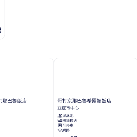
情
格
那巴魯飯店
哥打京那巴魯希爾頓飯店
哥
京那巴魯飯店
哥打京那巴魯希爾頓飯店
打
亞庇市中心
京
游泳池
那
機場接送
巴
可停車
魯
網路
希