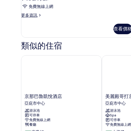
情
的
免費無線上網
所
更
更多資訊
有
多
雙
相
查看價
床
片
房
(Low
類似的住宿
Floor)
的
詳
京那巴魯凱悅酒店
美麗殿哥打京
情
京
美
京那巴魯凱悅酒店
美麗殿哥打
那
麗
亞庇市中心
亞庇市中心
巴
殿
游泳池
游泳池
魯
哥
可停車
Spa
凱
打
免費無線上網
可停車
悅
京
餐廳
免費無線上網
酒
那