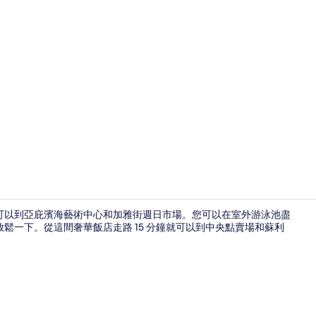
套房, 1 張特
就可以到亞庇濱海藝術中心和加雅街週日市場。您可以在室外游泳池盡
放鬆一下。從這間奢華飯店走路 15 分鐘就可以到中央點賣場和蘇利
客房, 1 張