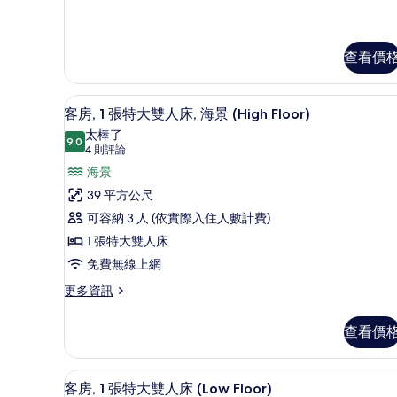
特
豪
華
大
客
雙
查看價
房,
1
人
張
床,
客房, 1 張特大雙人床, 海景 (H
顯
特
5
客房, 1 張特大雙人床, 海景 (High Floor)
山
大
示
太棒了
雙
9.0
景
9.0 分，滿分 10 分
客
(4
4 則評論
人
則
(High
房,
海景
床,
評
山
Floor)
1
39 平方公尺
景
論)
的
張
可容納 3 人 (依實際入住人數計費)
(High
所
Floor)
特
1 張特大雙人床
的
有
大
免費無線上網
詳
相
情
雙
更
更多資訊
片
多
人
客
床,
查看價
房,
海
1
張
景
客房, 1 張特大雙人床 (Low 
顯
5
特
客房, 1 張特大雙人床 (Low Floor)