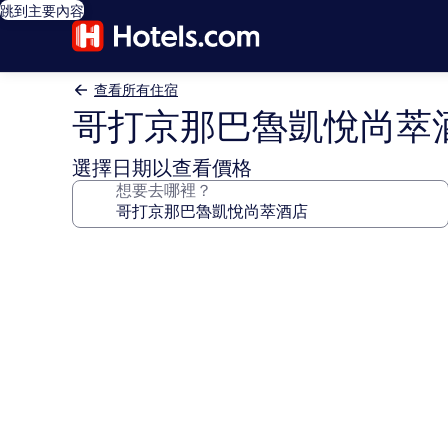
跳到主要內容
查看所有住宿
哥打京那巴魯凱悅尚萃
選擇日期以查看價格
想要去哪裡？
哥
打
京
那
巴
魯
凱