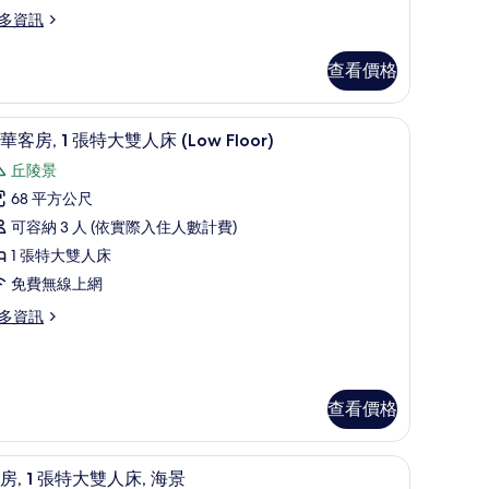
,
多資訊
山
景
查看價格
High
loor)
oor) | 迷你吧、客房內保險箱、書桌、筆電工作空間
迷你吧、客房內保險箱、書桌、筆電工作空間
顯
5
華客房, 1 張特大雙人床 (Low Floor)
的
示
丘陵景
所
豪
68 平方公尺
有
華
可容納 3 人 (依實際入住人數計費)
相
igh
客
oor)
1 張特大雙人床
片
,
免費無線上網
多資訊
張
特
大
雙
查看價格
人
作空間
床
套房, 1 張特大雙人床, 海景 | 客房景觀
顯
7
房, 1 張特大雙人床, 海景