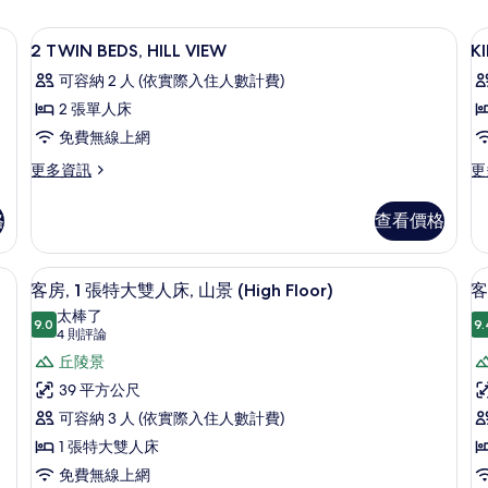
品、吹風機、浴袍
迷你吧、客房內保險箱、書桌、筆電工
顯
7
2 TWIN BEDS, HILL VIEW
K
示
可容納 2 人 (依實際入住人數計費)
2
K
2 張單人床
TWIN
S
免費無線上網
BEDS,
V
HILL
S
更
更
更多資訊
更
多
多
VIEW
2
K
的
格
查看價格
TWIN
SE
所
BEDS,
VI
HILL
SU
 (High Floor) | 迷你吧、客房內保險箱、書桌、筆電工作空間
有
迷你吧、客房內保險箱、書桌、筆電工
顯
5
VIEW
的
客房, 1 張特大雙人床, 山景 (High Floor)
客
相
示
的
詳
太棒了
詳
9.0
情
9.
片
9.0 分，滿分 10 分
客
(4
4 則評論
情
則
房,
丘陵景
房
評
1
2
39 平方公尺
論)
張
可容納 3 人 (依實際入住人數計費)
特
1 張特大雙人床
大
免費無線上網