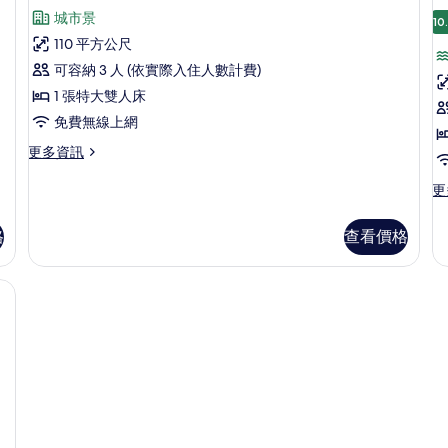
(
海
大
示
城市景
景
雙
所
10
F
套
(High
人
110 平方公尺
有
房,
房
Floor)
床
可容納 3 人 (依實際入住人數計費)
相
的
(L
1
1
詳
Fl
1 張特大雙人床
片
張
情
的
免費無線上網
詳
特
情
更
更多資訊
大
多
雙
套
更
更
房,
多
人
1
套
床
床
格
查看價格
張
房,
特
(Low
1
大
張
Floor)
、筆電工作空間
雙
特
的
人
大
床
所
雙
(Low
人
有
Floor)
床,
相
的
海
詳
景
片
情
的
詳