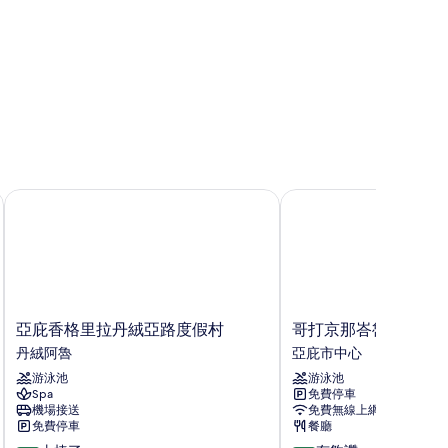
亞庇香格里拉丹絨亞路度假村
哥打京那峇魯萬豪飯店
亞
哥
亞庇香格里拉丹絨亞路度假村
哥打京那峇魯萬豪飯
庇
打
丹絨阿魯
亞庇市中心
香
京
游泳池
游泳池
格
那
Spa
免費停車
里
峇
機場接送
免費無線上網
拉
魯
免費停車
餐廳
丹
萬