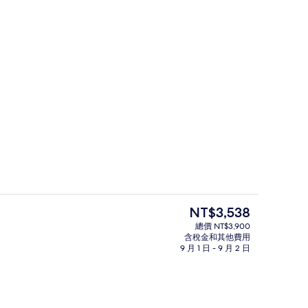
大雙人床, 海景 | 客房景觀
室外游泳池，提供日光浴躺椅
目
NT$3,538
前
總價 NT$3,900
的
含稅金和其他費用
特大雙人床, 山景 (High Floor) | 迷你吧、客房內保險箱、書桌、筆電工作空間
餐廳
價
9 月 1 日 - 9 月 2 日
格
是
NT$3,538