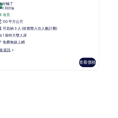
Low
示
好極了
.0
loor)
10.0 分，滿分 10 分
套
(2
2 則評論
的
則
,
海景
評
所
ow
110 平方公尺
oor)
論)
有
張
可容納 3 人 (依實際入住人數計費)
相
特
1 張特大雙人床
片
大
免費無線上網
雙
多資訊
人
,
查看價格
海
景
的
所
有
相
片