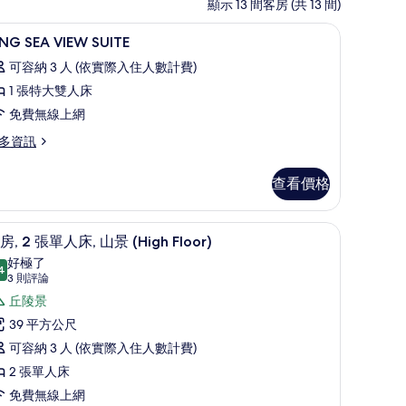
顯示 13 間客房 (共 13 間)
作空間
迷你吧、客房內保險箱、書桌、筆電工作空間
顯
12
ING SEA VIEW SUITE
示
可容納 3 人 (依實際入住人數計費)
ING
1 張特大雙人床
EA
免費無線上網
IEW
UITE
多資訊
的
ING
查看價格
所
A
EW
有
ITE
作空間
客房, 2 張單人床, 山景 (High Floor) 
顯
相
6
房, 2 張單人床, 山景 (High Floor)
示
片
好極了
4
9.4 分，滿分 10 分
客
(3
3 則評論
則
,
丘陵景
評
39 平方公尺
論)
張
可容納 3 人 (依實際入住人數計費)
單
2 張單人床
人
免費無線上網