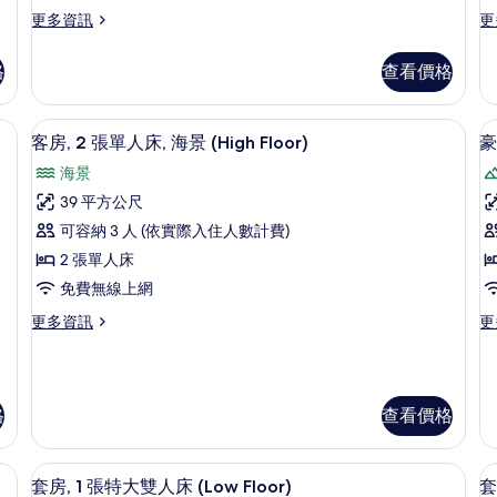
雙
床
更
更
更多資訊
更
多
多
人
客
客
床,
格
查看價格
房,
房,
(
山
1
2
張
張
F
igh Floor) | 迷你吧、客房內保險箱、書桌、筆電工作空間
景
客房, 2 張單人床, 海景 (High Fl
顯
5
特
單
客房, 2 張單人床, 海景 (High Floor)
豪
(High
示
大
人
海景
雙
床,
Floor)
客
人
山
39 平方公尺
的
房,
床,
景
可容納 3 人 (依實際入住人數計費)
所
山
(H
2
景
Fl
2 張單人床
有
張
房
(High
的
免費無線上網
相
Floor)
單
詳
1
的
情
更
更
更多資訊
更
片
人
詳
多
多
床,
情
客
豪
房,
華
海
2
客
景
格
查看價格
張
房,
單
1
(High
人
張
Floor)
Floor) | 迷你吧、客房內保險箱、書桌、筆電工作空間
迷你吧、客房內保險箱、書桌、筆電工
顯
床,
特
5
套房, 1 張特大雙人床 (Low Floor)
套
的