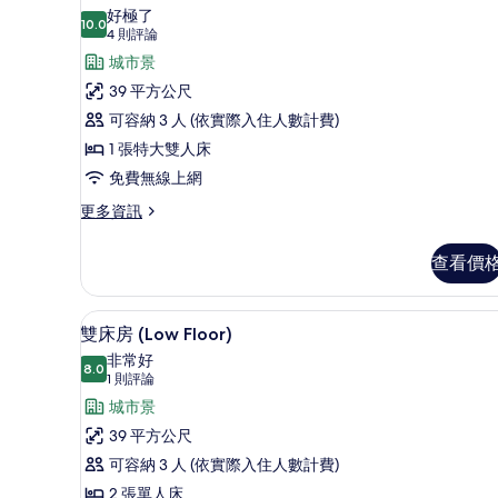
(High
示
大
好極了
雙
10.0
Floor)
10.0 分，滿分 10 分
客
(4
4 則評論
人
的
則
房,
城市景
床,
評
所
海
1
39 平方公尺
景
論)
有
張
可容納 3 人 (依實際入住人數計費)
(High
相
Floor)
特
1 張特大雙人床
的
片
大
免費無線上網
詳
雙
情
更
更多資訊
多
人
客
床
查看價
房,
(Low
1
張
Floor)
迷你吧、客房內保險箱、書桌
顯
5
特
雙床房 (Low Floor)
的
示
大
非常好
所
雙
8.0
8.0 分，滿分 10 分
雙
(1
1 則評論
人
有
則
床
城市景
床
評
相
(Low
房
39 平方公尺
Floor)
論)
片
(Low
可容納 3 人 (依實際入住人數計費)
的
Floor)
詳
2 張單人床