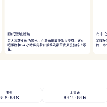
睡眠聖地體驗
市中
客人裹著柔軟的浴袍，在遮光窗簾後進入夢鄉。迷你
驚嘆於
吧服務和 24 小時客房餐點服務為豪華夜床服務錦上添
飾。市
花。
9 - 8月 10) 的供應情況
查看本週末 (8月 14 - 8月 16) 的供應情
明天
本週末
8月 9 - 8月 10
8月 14 - 8月 16