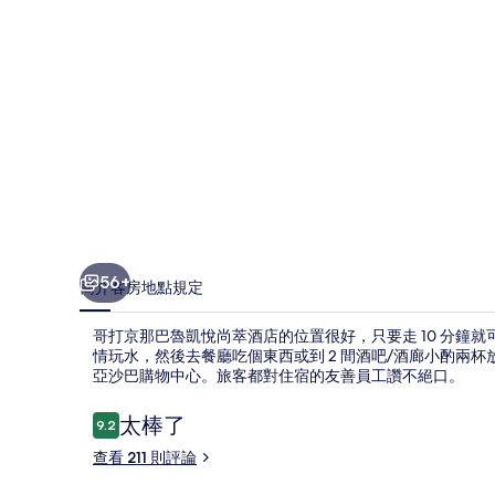
悅
尚
萃
酒
店
的
相
片
56+
簡介
客房
地點
規定
集
哥打京那巴魯凱悅尚萃酒店的位置很好，只要走 10 分鐘
情玩水，然後去餐廳吃個東西或到 2 間酒吧/酒廊小酌兩杯
亞沙巴購物中心。旅客都對住宿的友善員工讚不絕口。
評
太棒了
9.2
9.2 分，滿分 10 分，
論
查看 211 則評論