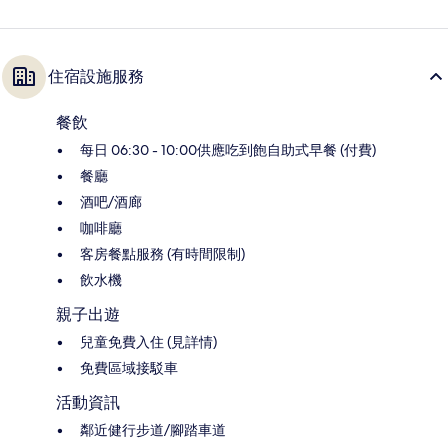
住宿設施服務
餐飲
每日 06:30 - 10:00供應吃到飽自助式早餐 (付費)
餐廳
酒吧/酒廊
咖啡廳
客房餐點服務 (有時間限制)
飲水機
親子出遊
兒童免費入住 (見詳情)
免費區域接駁車
活動資訊
鄰近健行步道/腳踏車道