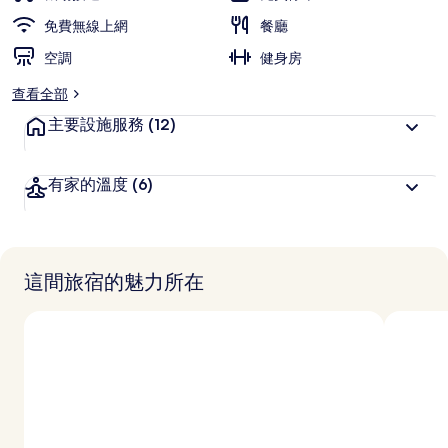
旅
免費無線上網
餐廳
客
空調
喜
健身房
愛
查看全部
主要設施服務
(12)
有家的溫度
(6)
這間旅宿的魅力所在