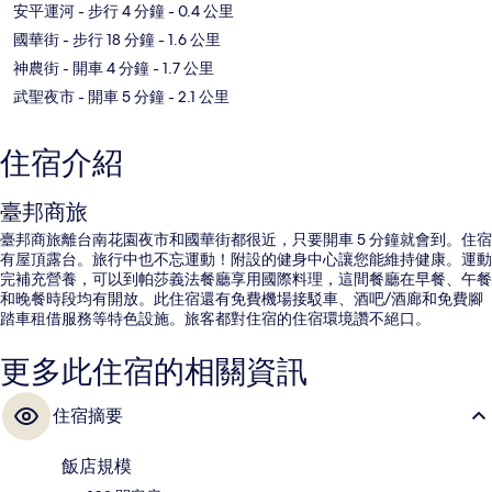
安平運河
- 步行 4 分鐘
- 0.4 公里
國華街
- 步行 18 分鐘
- 1.6 公里
神農街
- 開車 4 分鐘
- 1.7 公里
武聖夜市
- 開車 5 分鐘
- 2.1 公里
住宿介紹
臺邦商旅
臺邦商旅離台南花園夜市和國華街都很近，只要開車 5 分鐘就會到。住宿
有屋頂露台。旅行中也不忘運動！附設的健身中心讓您能維持健康。運動
完補充營養，可以到帕莎義法餐廳享用國際料理，這間餐廳在早餐、午餐
和晚餐時段均有開放。此住宿還有免費機場接駁車、酒吧/酒廊和免費腳
踏車租借服務等特色設施。旅客都對住宿的住宿環境讚不絕口。
更多此住宿的相關資訊
住宿摘要
飯店規模