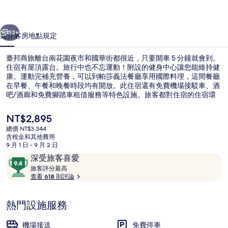
片
一個
下一個
集
53+
簡介
客房
地點
規定
臺邦商旅離台南花園夜市和國華街都很近，只要開車 5 分鐘就會到。
住宿有屋頂露台。旅行中也不忘運動！附設的健身中心讓您能維持健
康。運動完補充營養，可以到帕莎義法餐廳享用國際料理，這間餐廳
在早餐、午餐和晚餐時段均有開放。此住宿還有免費機場接駁車、酒
吧/酒廊和免費腳踏車租借服務等特色設施。旅客都對住宿的住宿環
境讚不絕口。
目
NT$2,895
前
總價 NT$3,344
的
含稅金和其他費用
住宿景觀
價
9 月 1 日 - 9 月 2 日
格
評
9.4
深受旅客喜愛
是
論
旅
分，
旅客評分最高
NT$2,895
客
查看 618 則評論
滿
評
分
分
10，
熱門設施服務
最
深
高
受
機場接送
免費停車