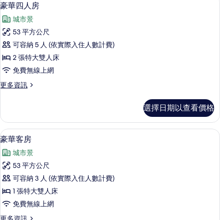
顯
3
房
豪華四人房
片
示
的
城市景
詳
豪
情
53 平方公尺
華
可容納 5 人 (依實際入住人數計費)
四
2 張特大雙人床
人
免費無線上網
房
更
更多資訊
的
多
所
豪
選擇日期以查看價格
華
有
四
相
人
豪華客房 | 高級寢具、羽絨被、迷你
顯
3
房
豪華客房
片
示
的
城市景
詳
豪
情
53 平方公尺
華
可容納 3 人 (依實際入住人數計費)
客
1 張特大雙人床
房
免費無線上網
的
更
更多資訊