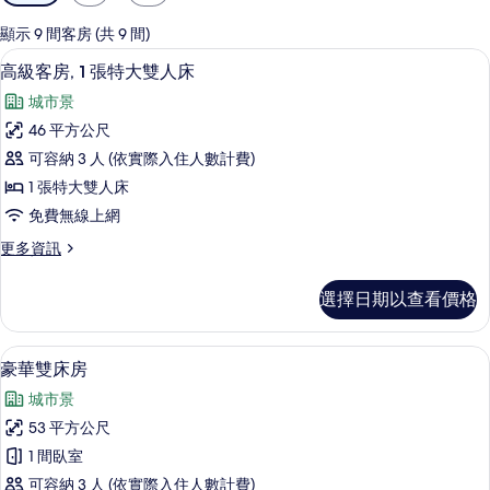
用
的
顯示 9 間客房 (共 9 間)
客
高級客房, 1 張特大雙人床 | 高級寢
顯
3
高級客房, 1 張特大雙人床
房
示
篩
城市景
高
選
46 平方公尺
級
條
可容納 3 人 (依實際入住人數計費)
客
件
1 張特大雙人床
房,
免費無線上網
1
更
更多資訊
張
多
特
高
選擇日期以查看價格
級
大
客
雙
房,
豪華雙床房 | 高級寢具、羽絨被、迷
顯
2
1
人
豪華雙床房
示
張
床
城市景
特
豪
的
大
53 平方公尺
華
雙
所
1 間臥室
人
雙
有
床
可容納 3 人 (依實際入住人數計費)