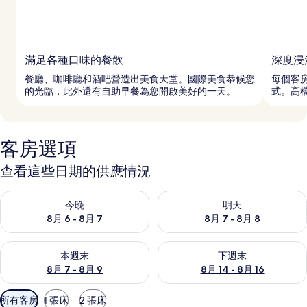
滿足各種口味的餐飲
深度浸
餐廳、咖啡廳和酒吧營造出美食天堂。國際美食恭候您
每個客
的光臨，此外還有自助早餐為您開啟美好的一天。
式。高
客房選項
查看這些日期的供應情況
查看今晚 (8月 6 - 8月 7) 的供應情況
查看明天 (8月 7 - 8月 8) 的
今晚
明天
8月 6 - 8月 7
8月 7 - 8月 8
查看本週末 (8月 7 - 8月 9) 的供應情況
查看下週末 (8月 14 - 8月 16)
本週末
下週末
8月 7 - 8月 9
8月 14 - 8月 16
可
所有客房
1 張床
2 張床