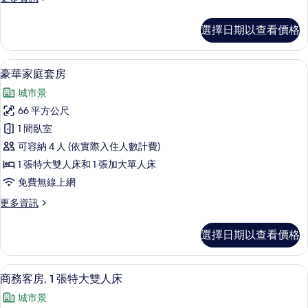
所
多
有
豪
選擇日期以查看價格
華
相
客
片
房
豪華家庭套房 | 高級寢具、羽絨被、
顯
3
的
豪華家庭套房
示
詳
城市景
情
豪
66 平方公尺
華
1 間臥室
家
可容納 4 人 (依實際入住人數計費)
庭
1 張特大雙人床和 1 張加大單人床
套
免費無線上網
房
更
更多資訊
的
多
所
豪
選擇日期以查看價格
華
有
家
相
庭
商務客房, 1 張特大雙人床 | 高級寢
顯
3
套
商務客房, 1 張特大雙人床
片
示
房
城市景
的
商