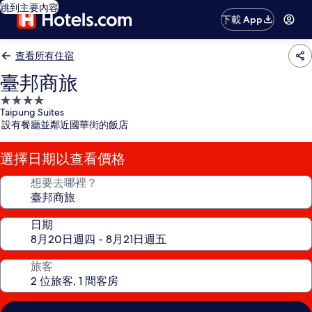
跳到主要內容
下載 App
查看所有住宿
臺邦商旅
4.0
Taipung Suites
星
設有餐廳並鄰近國華街的飯店
級
住
選擇日期以查看價格
宿
想要去哪裡？
日期
旅客