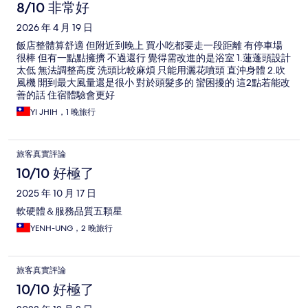
8/10 非常好
2026 年 4 月 19 日
飯店整體算舒適 但附近到晚上 買小吃都要走一段距離 有停車場
很棒 但有一點點擁擠 不過還行 覺得需改進的是浴室 1.蓮蓬頭設計
太低 無法調整高度 洗頭比較麻煩 只能用灑花噴頭 直沖身體 2.吹
風機 開到最大風量還是很小 對於頭髮多的 蠻困擾的 這2點若能改
善的話 住宿體驗會更好
YI JHIH，1 晚旅行
旅客真實評論
10/10 好極了
2025 年 10 月 17 日
軟硬體＆服務品質五顆星
YENH-UNG，2 晚旅行
旅客真實評論
10/10 好極了