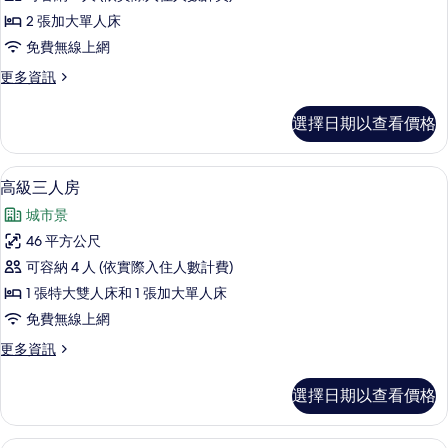
床
的
相
2 張加大單人床
詳
房
片
免費無線上網
情
的
更
更多資訊
所
多
有
豪
選擇日期以查看價格
華
相
雙
片
床
高級三人房 | 高級寢具、羽絨被、迷
顯
2
房
高級三人房
示
的
城市景
詳
高
情
46 平方公尺
級
可容納 4 人 (依實際入住人數計費)
三
1 張特大雙人床和 1 張加大單人床
人
免費無線上網
房
更
更多資訊
的
多
所
高
選擇日期以查看價格
級
有
三
相
人
豪華四人房 | 高級寢具、羽絨被、迷