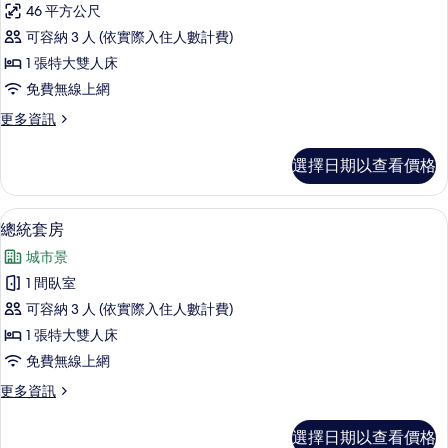
詳
46 平方公尺
務
情
可容納 3 人 (依實際入住人數計費)
客
1 張特大雙人床
房,
免費無線上網
1
更
更多資訊
張
多
特
商
選擇日期以查看價格
務
大
客
雙
房,
總統套房 | 高級寢具、羽絨被、迷你
顯
3
1
人
總統套房
示
張
床
城市景
特
總
的
大
1 間臥室
統
雙
所
可容納 3 人 (依實際入住人數計費)
人
套
有
床
1 張特大雙人床
房
的
相
免費無線上網
詳
的
片
情
更
更多資訊
所
多
有
總
選擇日期以查看價格
統