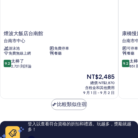
詳
情
煙
康
煙波大飯店台南館
康橋慢
波
橋
台南市中心
台南市
大
慢
游泳池
免費停車
可停車
飯
旅
免費無線上網
餐廳
餐廳
店
台
台
南
9.2
9.2
太棒了
太棒
9.2
9.2
南
市
分，
分，
2,721 則評論
851
館
中
滿
滿
現
NT$2,485
台
心
分
分
在
南
10
10
總價 NT$2,870
價
市
含稅金和其他費用
分，
分，
格
9 月 1 日 - 9 月 2 日
中
太
太
為
心
棒
棒
NT$2,485
比較類似住宿
了，
了，
2,721
851
則
則
評
評
登入以查看符合資格的折扣和禮遇。玩越多，獎勵就越
論
論
多！