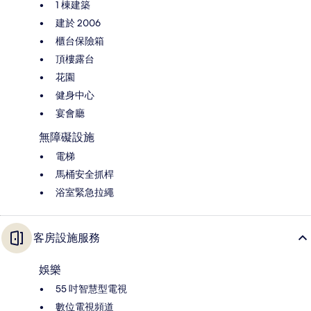
1 棟建築
建於 2006
櫃台保險箱
頂樓露台
花園
健身中心
宴會廳
無障礙設施
電梯
馬桶安全抓桿
浴室緊急拉繩
客房設施服務
娛樂
55 吋智慧型電視
數位電視頻道