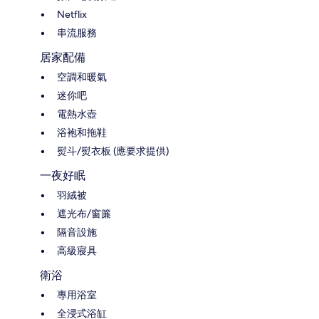
Netflix
串流服務
居家配備
空調和暖氣
迷你吧
電熱水壺
浴袍和拖鞋
熨斗/熨衣板 (應要求提供)
一夜好眠
羽絨被
遮光布/窗簾
隔音設施
高級寢具
衛浴
專用浴室
全浸式浴缸