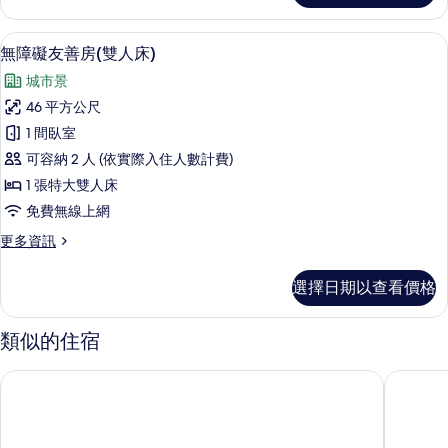
相
套
片
房
無障礙友善房(雙人床) | 高級寢具、
顯
3
的
無障礙友善房(雙人床)
示
詳
城市景
情
無
46 平方公尺
障
1 間臥室
礙
可容納 2 人 (依實際入住人數計費)
友
1 張特大雙人床
善
免費無線上網
房
更
更多資訊
(雙
多
人
無
選擇日期以查看價格
障
床)
礙
的
友
類似的住宿
善
所
房
煙波大飯店台南館
康橋慢旅
有
(雙
人
相
床)
片
的