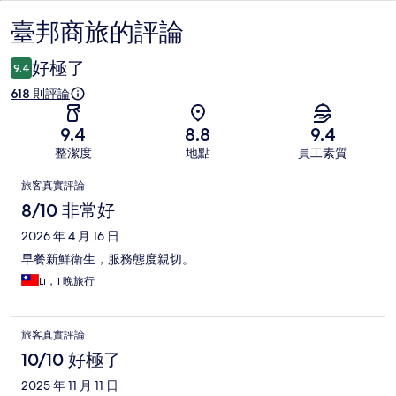
臺邦商旅的評論
評
論
好極了
9.4
618 則評論
9.4
8.8
9.4
整潔度
地點
員工素質
評
旅客真實評論
論
8/10 非常好
2026 年 4 月 16 日
早餐新鮮衛生，服務態度親切。
Li，1 晚旅行
旅客真實評論
10/10 好極了
2025 年 11 月 11 日