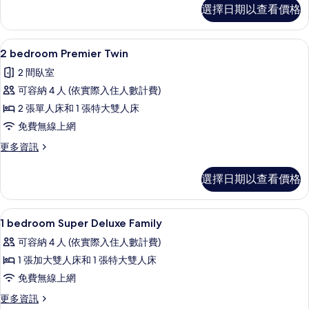
2
選擇日期以查看價格
有
bedroom
Premier
相
Double
2 bedroom Premier Twin | 
顯
片
1
的
2 bedroom Premier Twin
示
詳
2 間臥室
情
2
可容納 4 人 (依實際入住人數計費)
bedroom
2 張單人床和 1 張特大雙人床
Premier
免費無線上網
Twin
的
更
更多資訊
多
所
2
選擇日期以查看價格
有
bedroom
Premier
相
Twin
1 bedroom Super Deluxe Fam
顯
片
1
的
1 bedroom Super Deluxe Family
示
詳
可容納 4 人 (依實際入住人數計費)
情
1
1 張加大雙人床和 1 張特大雙人床
bedroom
免費無線上網
Super
Deluxe
更
更多資訊