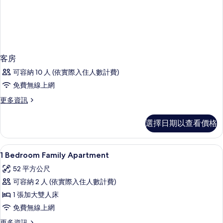
客房
可容納 10 人 (依實際入住人數計費)
免費無線上網
更
更多資訊
多
客
選擇日期以查看價格
房
的
詳
1 間臥室、客房內保險箱、書桌、遮光布
顯
2
情
1 Bedroom Family Apartment
示
52 平方公尺
1
可容納 2 人 (依實際入住人數計費)
Bedroom
1 張加大雙人床
Family
免費無線上網
Apartment
的
更
更多資訊