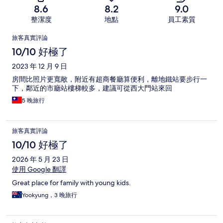
8.6
8.2
9.0
整潔度
地點
員工素質
評
旅客真實評論
論
10/10 好極了
2023 年 12 月 9 日
房間比照片更寬敞，附近有超商餐廳算便利，離地鐵站要步行一
下，鄰近的市廳站樓梯較多，建議可從西大門站來回
5 晚旅行
旅客真實評論
10/10 好極了
2026 年 5 月 23 日
使用 Google 翻譯
Great place for family with young kids.
Yookyung，3 晚旅行