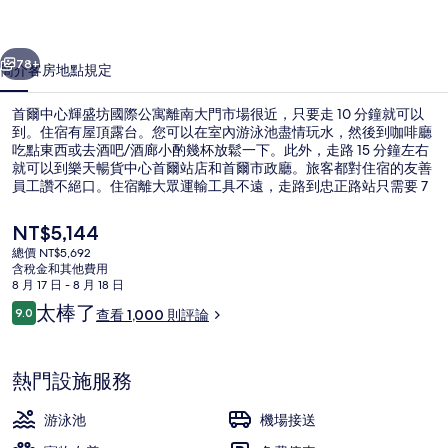
坊
一個
下一個
國
78+
簡介
客房
地點
規定
際
首爾中心輝盛坊國際公寓離南大門市場很近，只要走 10 分鐘就可以
公
到。住宿有屋頂露台。您可以在室內游泳池盡情玩水，然後到咖啡廳
吃點東西或去酒吧/酒廊小酌幾杯放鬆一下。此外，走路 15 分鐘左右
寓
就可以到樂天暢貨中心首爾站店和首爾市政廳。旅客都對住宿的友善
的
員工讚不絕口。住宿離大眾運輸工具不遠，走路到忠正路站只需要 7
分鐘，到西大門站也只要 8 分鐘。
相
目
NT$5,144
前
片
總價 NT$5,692
的
含稅金和其他費用
室內 Spa 池
集
價
8 月 17 日 - 8 月 18 日
格
評
太棒了
9.0
查看 1,000 則評論
是
9.0 分，滿分 10 分，
論
NT$5,144
熱門設施服務
游泳池
機場接送