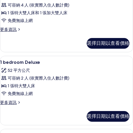
2
可容納 4 人 (依實際入住人數計費)
bedroom
1 張特大雙人床和 1 張加大雙人床
Deluxe
免費無線上網
的
所
更
更多資訊
多
有
2
選擇日期以查看價格
相
bedroom
Deluxe
片
的
1 間臥室、客房內保險箱、書桌、遮光布
顯
5
詳
1 bedroom Deluxe
示
情
52 平方公尺
1
可容納 2 人 (依實際入住人數計費)
bedroom
1 張特大雙人床
Deluxe
免費無線上網
的
所
更
更多資訊
多
有
1
選擇日期以查看價格
相
bedroom
Deluxe
片
的
42-吋 LCD 液晶電視、有線頻道、電
顯