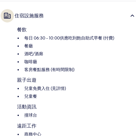
住宿設施服務
餐飲
每日 06:30 - 10:00供應吃到飽自助式早餐 (付費)
餐廳
酒吧/酒廊
咖啡廳
客房餐點服務 (有時間限制)
親子出遊
兒童免費入住 (見詳情)
兒童餐
活動資訊
撞球台
遠距工作
商務中心