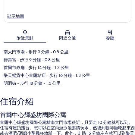
顯示地圖
附近景點
附近交通
餐廳
地圖
南大門市場
- 步行 9 分鐘
- 0.8 公里
德壽宮
- 步行 9 分鐘
- 0.8 公里
首爾市政廳
- 步行 14 分鐘
- 1.3 公里
樂天暢貨中心首爾站店
- 步行 16 分鐘
- 1.3 公里
明洞街
- 步行 18 分鐘
- 1.5 公里
住宿介紹
首爾中心輝盛坊國際公寓
首爾中心輝盛坊國際公寓離南大門市場很近，只要走 10 分鐘就可以到。
住宿有屋頂露台。您可以在室內游泳池盡情玩水，然後到咖啡廳吃點東西
或去酒吧/酒廊小酌幾杯放鬆一下。此外，走路 15 分鐘左右就可以到樂天