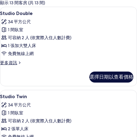
的
顯示 13 間客房 (共 13 間)
客
1 間臥室、客房內保險箱、書桌、遮光布
顯
5
Studio Double
房
示
篩
34 平方公尺
Studio
選
1 間臥室
Double
條
可容納 2 人 (依實際入住人數計費)
的
件
1 張加大雙人床
所
免費無線上網
有
更
更多資訊
相
多
片
Studio
選擇日期以查看價格
Double
的
詳
1 間臥室、客房內保險箱、書桌、遮光布
顯
5
情
Studio Twin
示
34 平方公尺
Studio
1 間臥室
Twin
可容納 2 人 (依實際入住人數計費)
的
2 張單人床
所
免費無線上網