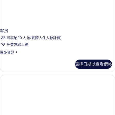
客房
可容納 10 人 (依實際入住人數計費)
免費無線上網
更
更多資訊
多
客
選擇日期以查看價格
房
的
詳
情