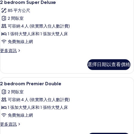
6
詳
2 bedroom Super Deluxe
示
情
85 平方公尺
2
2 間臥室
bedroom
可容納 4 人 (依實際入住人數計費)
Super
1 張特大雙人床和 1 張加大雙人床
Deluxe
的
免費無線上網
所
更
更多資訊
多
有
2
選擇日期以查看價格
相
bedroom
Super
片
Deluxe
1 間臥室、客房內保險箱、書桌、遮光布
顯
1
的
2 bedroom Premier Double
示
詳
2 間臥室
情
2
可容納 4 人 (依實際入住人數計費)
bedroom
1 張加大雙人床和 1 張特大雙人床
Premier
免費無線上網
Double
的
更
更多資訊
多
所