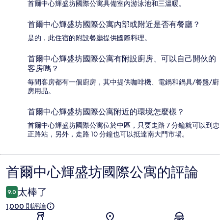
首爾中心輝盛坊國際公寓具備室內游泳池和三溫暖。
首爾中心輝盛坊國際公寓內部或附近是否有餐廳？
是的，此住宿的附設餐廳提供國際料理。
首爾中心輝盛坊國際公寓有附設廚房、可以自己開伙的
客房嗎？
每間客房都有一個廚房，其中提供咖啡機、電鍋和鍋具/餐盤/廚
房用品。
首爾中心輝盛坊國際公寓附近的環境怎麼樣？
首爾中心輝盛坊國際公寓位於中區，只要走路 7 分鐘就可以到忠
正路站，另外，走路 10 分鐘也可以抵達南大門市場。
首爾中心輝盛坊國際公寓的評論
評
論
太棒了
9.0
1,000 則評論