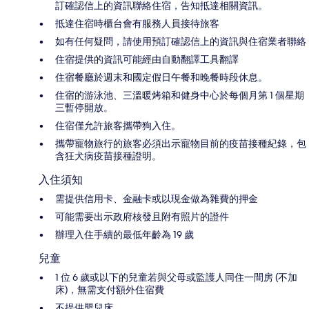
訂確認信上的資訊聯絡住宿，告知抵達相關資訊。
抵達住宿時櫃台會有服務人員接待旅客
如有任何疑問，請使用預訂確認信上的資訊與住宿業者聯絡
住宿提供的資訊可能經由自動翻譯工具翻譯
住宿餐廳於週末和國定假日午餐和晚餐時段休息。
住宿的游泳池、三溫暖烤箱和健身中心於每個月第 1 個星期
三暫停開放。
住宿僅允許旅客攜帶狗入住。
攜帶寵物旅行的旅客必須出示寵物目前的疫苗接種紀錄，包
含狂犬病疫苗接種證明。
入住須知
需提供信用卡、金融卡或以現金做為雜費的押金
可能需要出示政府核發且附有照片的證件
辦理入住手續的最低年齡為 19 歲
兒童
1 位 6 歲或以下的兒童若與父母或監護人同住一間房 (不加
床)，無需支付額外住宿費
不提供嬰兒床