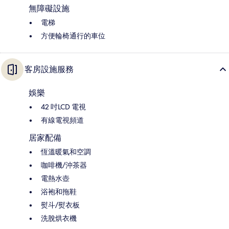
無障礙設施
電梯
方便輪椅通行的車位
客房設施服務
娛樂
42 吋LCD 電視
有線電視頻道
居家配備
恆溫暖氣和空調
咖啡機/沖茶器
電熱水壺
浴袍和拖鞋
熨斗/熨衣板
洗脫烘衣機