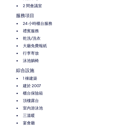
2 間會議室
服務項目
24 小時櫃台服務
禮賓服務
乾洗/洗衣
大廳免費報紙
行李寄放
泳池躺椅
綜合設施
1 棟建築
建於 2007
櫃台保險箱
頂樓露台
室內游泳池
三溫暖
宴會廳