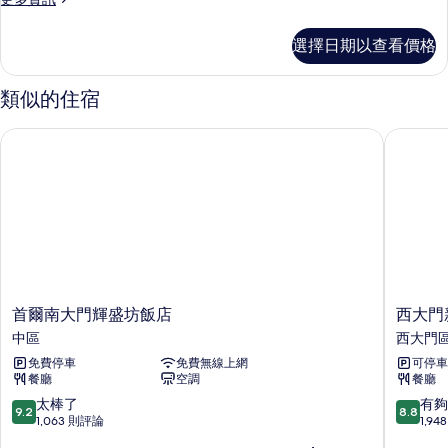
多
所
1
選擇日期以查看價格
有
Bedroom
Family
相
Apartment
類似的住宿
片
的
詳
首爾南大門輝盛坊飯店
西大門新
情
首
西
首爾南大門輝盛坊飯店
西大門
爾
大
中區
西大門
南
門
免費停車
免費無線上網
可停車
大
新
餐廳
空調
餐廳
門
羅
輝
舒
9.2
8.8
太棒了
有夠
9.2
8.8
盛
泰
分，
分，
1,063 則評論
1,9
坊
飯
滿
滿