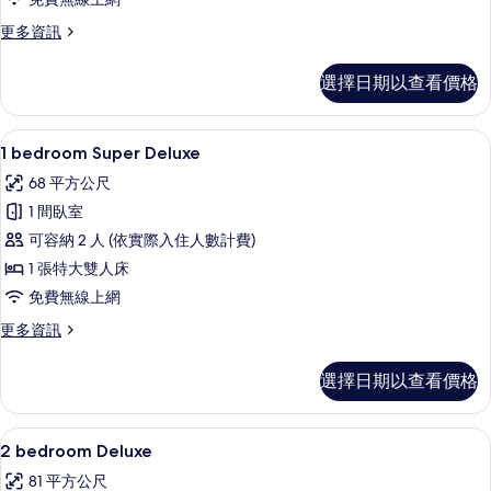
有
更
更多資訊
相
多
片
Studio
選擇日期以查看價格
Twin
的
詳
1 間臥室、客房內保險箱、書桌、遮光布
顯
6
情
1 bedroom Super Deluxe
示
68 平方公尺
1
1 間臥室
bedroom
可容納 2 人 (依實際入住人數計費)
Super
1 張特大雙人床
Deluxe
的
免費無線上網
所
更
更多資訊
多
有
1
選擇日期以查看價格
相
bedroom
Super
片
Deluxe
1 間臥室、客房內保險箱、書桌、遮光布
顯
6
的
2 bedroom Deluxe
示
詳
81 平方公尺
情