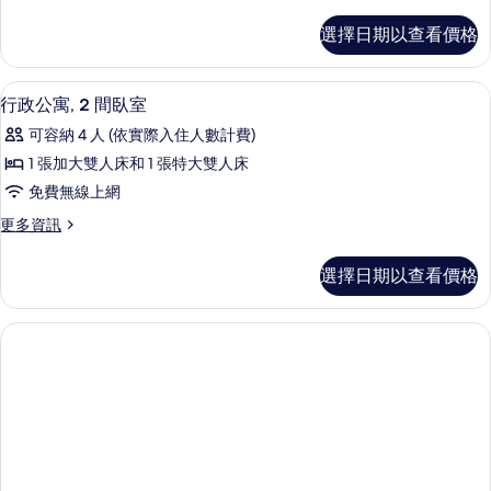
多
Family
1
的
選擇日期以查看價格
bedroom
所
Super
Deluxe
有
行政公寓, 2 間臥室 | 1 間臥室、客
顯
1
Family
行政公寓, 2 間臥室
相
示
的
可容納 4 人 (依實際入住人數計費)
詳
片
行
情
1 張加大雙人床和 1 張特大雙人床
政
免費無線上網
公
更
更多資訊
寓,
多
2
行
選擇日期以查看價格
政
間
公
臥
寓,
2
室
間
的
臥
所
室
的
有
詳
相
情
片