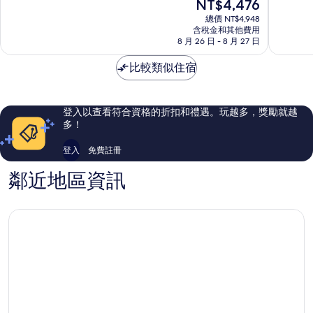
現
NT$4,476
飯
店
分
分
在
店
(首
10
10
總價 NT$4,948
價
中
含稅金和其他費用
爾
分，
分，
格
8 月 26 日 - 8 月 27 日
區
站)
太
有
為
西
棒
夠
NT$4,476
比較類似住宿
大
了，
讚，
門
1,063
1,948
區
則
則
評
評
登入以查看符合資格的折扣和禮遇。玩越多，獎勵就越
論
論
多！
登入
免費註冊
鄰近地區資訊