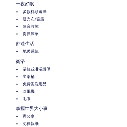
一夜好眠
多款枕頭選擇
遮光布/窗簾
隔音設施
提供床單
舒適生活
地暖系統
衛浴
浴缸或淋浴設備
坐浴桶
免費盥洗用品
吹風機
毛巾
掌握世界大小事
辦公桌
免費報紙