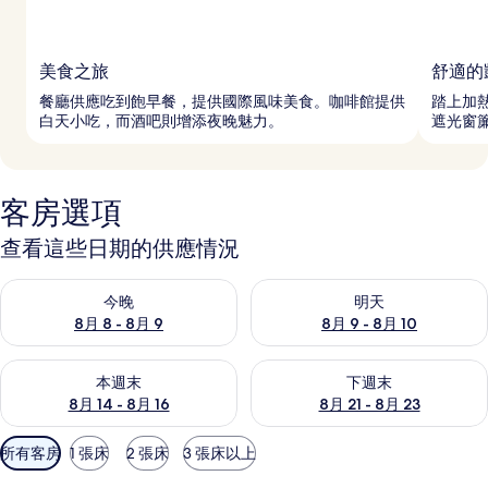
美食之旅
舒適的
餐廳供應吃到飽早餐，提供國際風味美食。咖啡館提供
踏上加
白天小吃，而酒吧則增添夜晚魅力。
遮光窗
客房選項
查看這些日期的供應情況
查看今晚 (8月 8 - 8月 9) 的供應情況
查看明天 (8月 9 - 8月 10) 的
今晚
明天
8月 8 - 8月 9
8月 9 - 8月 10
查看本週末 (8月 14 - 8月 16) 的供應情況
查看下週末 (8月 21 - 8月 23
本週末
下週末
8月 14 - 8月 16
8月 21 - 8月 23
可
所有客房
1 張床
2 張床
3 張床以上
用