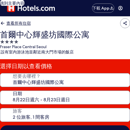
跳到主要內容
下載 App
查看所有住宿
首爾中心輝盛坊國際公寓
4.0
Fraser Place Central Seoul
星
設有室內游泳池並鄰近南大門市場的飯店
級
住
選擇日期以查看價格
宿
想要去哪裡？
日期
旅客