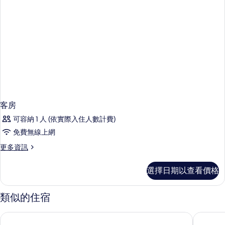
客房
可容納 1 人 (依實際入住人數計費)
免費無線上網
更
更多資訊
多
客
選擇日期以查看價格
房
的
詳
類似的住宿
情
Ailafushi OBLU XPERIENCE全包式飯店附免費接送
天堂島諾