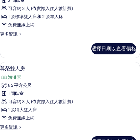
相
2 間臥室
庭
的
片
可容納 3 人 (依實際入住人數計費)
詳
別
情
1 張標準雙人床和 2 張單人床
墅
免費無線上網
的
更
更多資訊
所
多
有
家
選擇日期以查看價格
庭
相
別
片
墅
尊榮雙人房 | 海灘/海景
顯
9
的
尊榮雙人房
示
詳
海灘景
情
尊
86 平方公尺
榮
1 間臥室
雙
可容納 3 人 (依實際入住人數計費)
人
1 張特大雙人床
房
免費無線上網
的
更
更多資訊
所
多
有
尊