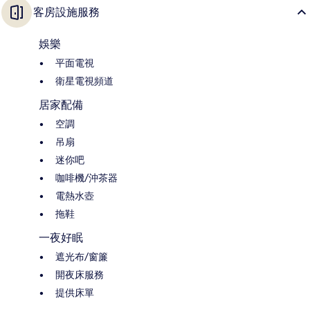
客房設施服務
娛樂
平面電視
衛星電視頻道
居家配備
空調
吊扇
迷你吧
咖啡機/沖茶器
電熱水壺
拖鞋
一夜好眠
遮光布/窗簾
開夜床服務
提供床單