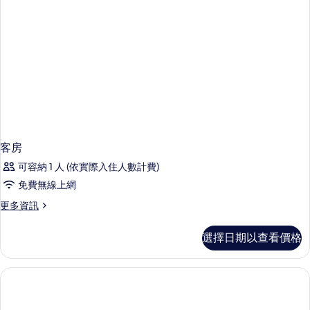
客房
可容納 1 人 (依實際入住人數計費)
免費無線上網
更
更多資訊
多
客
選擇日期以查看價格
房
的
詳
情