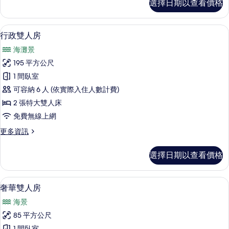
選擇日期以查看價格
榮
相
雙
片
人
行政雙人房 | 1 間臥室、迷你吧、客房
顯
14
房
行政雙人房
示
的
海灘景
詳
行
情
195 平方公尺
政
1 間臥室
雙
可容納 6 人 (依實際入住人數計費)
人
2 張特大雙人床
房
免費無線上網
的
更
更多資訊
所
多
有
行
選擇日期以查看價格
政
相
雙
片
人
奢華雙人房 | 1 間臥室、迷你吧、客房
顯
1
房
奢華雙人房
示
的
海景
詳
奢
情
85 平方公尺
華
1 間臥室