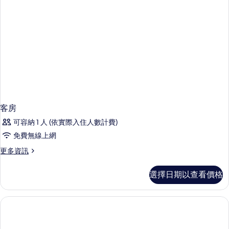
客房
可容納 1 人 (依實際入住人數計費)
免費無線上網
更
更多資訊
多
客
選擇日期以查看價格
房
的
詳
情