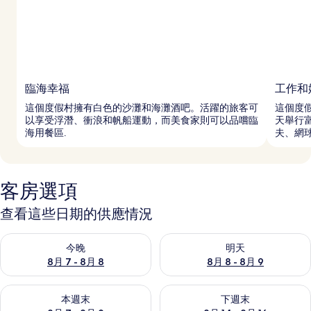
臨海幸福
工作和
這個度假村擁有白色的沙灘和海灘酒吧。活躍的旅客可
這個度
以享受浮潛、衝浪和帆船運動，而美食家則可以品嚐臨
天舉行
海用餐區.
夫、網球
客房選項
查看這些日期的供應情況
查看今晚 (8月 7 - 8月 8) 的供應情況
查看明天 (8月 8 - 8月 9) 的
今晚
明天
8月 7 - 8月 8
8月 8 - 8月 9
查看本週末 (8月 7 - 8月 9) 的供應情況
查看下週末 (8月 14 - 8月 16)
本週末
下週末