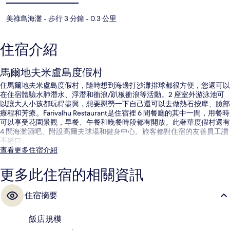
美祿島海灘
- 步行 3 分鐘
- 0.3 公里
住宿介紹
馬爾地夫米盧島度假村
住馬爾地夫米盧島度假村，隨時想到海邊打沙灘排球都很方便，您還可以
在住宿體驗水肺潛水、浮潛和衝浪/趴板衝浪等活動。2 座室外游泳池可
以讓大人小孩都玩得盡興，想要慰勞一下自己還可以去做熱石按摩、臉部
療程和芳療。Farivalhu Restaurant是住宿裡 6 間餐廳的其中一間，用餐時
可以享受花園景觀，早餐、午餐和晚餐時段都有開放。此奢華度假村還有
4 間海灘酒吧、附設高爾夫球場和健身中心。旅客都對住宿的友善員工讚
不絕口。
查看更多住宿介紹
更多此住宿的相關資訊
住宿摘要
飯店規模