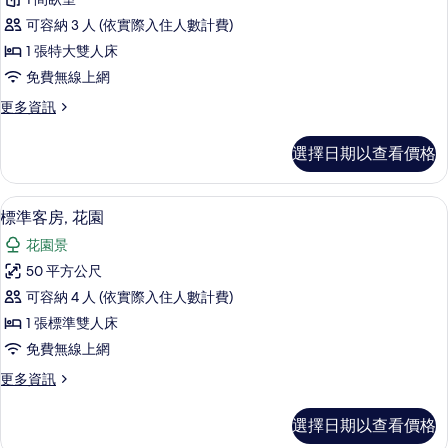
雙
可容納 3 人 (依實際入住人數計費)
人
1 張特大雙人床
房
免費無線上網
的
更
更多資訊
所
多
有
奢
選擇日期以查看價格
華
相
雙
片
人
標準客房, 花園 | 1 間臥室、迷你吧
顯
5
房
標準客房, 花園
示
的
花園景
詳
標
情
50 平方公尺
準
可容納 4 人 (依實際入住人數計費)
客
1 張標準雙人床
房,
免費無線上網
花
更
更多資訊
園
多
的
標
選擇日期以查看價格
準
所