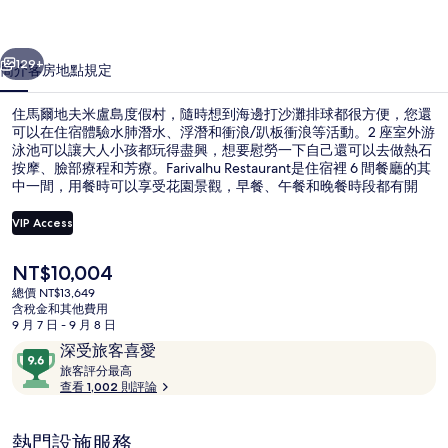
島
一個
下一個
度
129+
簡介
客房
地點
規定
假
住馬爾地夫米盧島度假村，隨時想到海邊打沙灘排球都很方便，您還
村
可以在住宿體驗水肺潛水、浮潛和衝浪/趴板衝浪等活動。2 座室外游
泳池可以讓大人小孩都玩得盡興，想要慰勞一下自己還可以去做熱石
的
按摩、臉部療程和芳療。Farivalhu Restaurant是住宿裡 6 間餐廳的其
相
中一間，用餐時可以享受花園景觀，早餐、午餐和晚餐時段都有開
放。此奢華度假村還有 4 間海灘酒吧、附設高爾夫球場和健身中心。
片
旅客都對住宿的友善員工讚不絕口。
VIP Access
集
目
NT$10,004
別墅, 按摩浴缸, 水上 | 海灘/海景
前
總價 NT$13,649
的
含稅金和其他費用
價
9 月 7 日 - 9 月 8 日
格
評
9.6
深受旅客喜愛
是
論
旅
分，
旅客評分最高
NT$10,004
客
查看 1,002 則評論
滿
評
分
分
10，
熱門設施服務
最