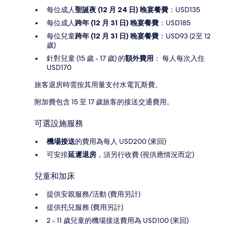
每位成人
聖誕夜 (12 月 24 日) 晚宴餐費
：USD135
每位成人
跨年 (12 月 31 日) 晚宴餐費
：USD185
每位兒童
跨年 (12 月 31 日) 晚宴餐費
：USD93 (2至 12
歲)
針對兒童 (15 歲 - 17 歲) 的
額外費用
： 每人每次入住
USD170
旅客退房時需按其用量支付水電瓦斯費。
附加費包含 15 至 17 歲旅客的接送交通費用。
可選設施服務
機場接送
的費用為每人 USD200 (來回)
可安排
延遲退房
，須另行收費 (視供應情況而定)
兒童和加床
提供安親服務/活動 (費用另計)
提供托兒服務 (費用另計)
2 - 11 歲兒童的機場接送費用為 USD100 (來回)