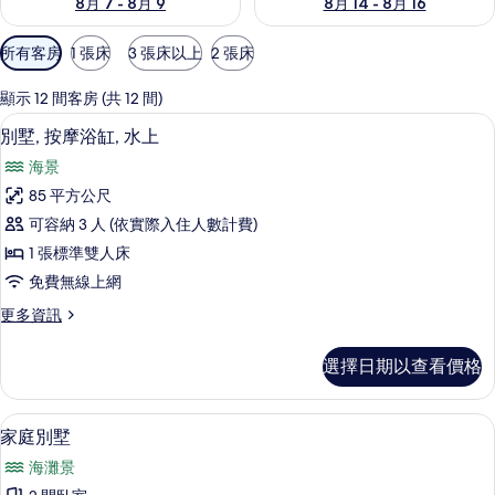
8月 7 - 8月 9
8月 14 - 8月 16
可
所有客房
1 張床
3 張床以上
2 張床
用
的
顯示 12 間客房 (共 12 間)
客
別墅, 按摩浴缸, 水上 | 海灘/海景
顯
13
別墅, 按摩浴缸, 水上
房
示
篩
海景
別
選
85 平方公尺
墅,
條
可容納 3 人 (依實際入住人數計費)
按
件
1 張標準雙人床
摩
免費無線上網
浴
更
更多資訊
缸,
多
水
別
選擇日期以查看價格
墅,
上
按
的
摩
家庭別墅 | 花園景
顯
9
浴
家庭別墅
所
示
缸,
有
海灘景
水
家
上