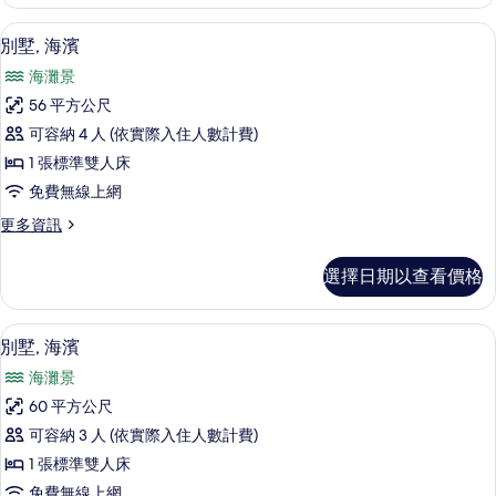
客
有
房,
別墅, 海濱 | 海灘/海景
顯
8
花
別墅, 海濱
相
示
園
片
海灘景
的
別
詳
56 平方公尺
墅,
情
可容納 4 人 (依實際入住人數計費)
海
1 張標準雙人床
濱
免費無線上網
的
更
更多資訊
所
多
有
別
選擇日期以查看價格
墅,
相
海
片
濱
別墅, 海濱 | 海灘/海景
顯
8
的
別墅, 海濱
示
詳
海灘景
情
別
60 平方公尺
墅,
可容納 3 人 (依實際入住人數計費)
海
1 張標準雙人床
濱
免費無線上網