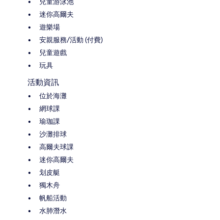
兒童游泳池
迷你高爾夫
遊樂場
安親服務/活動 (付費)
兒童遊戲
玩具
活動資訊
位於海灘
網球課
瑜珈課
沙灘排球
高爾夫球課
迷你高爾夫
划皮艇
獨木舟
帆船活動
水肺潛水