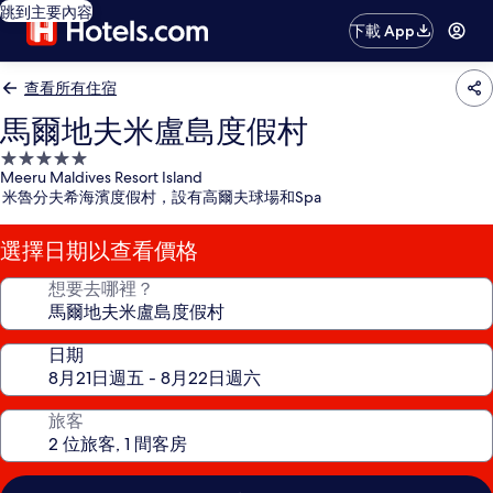
跳到主要內容
下載 App
查看所有住宿
馬爾地夫米盧島度假村
5.0
Meeru Maldives Resort Island
星
米魯分夫希海濱度假村，設有高爾夫球場和Spa
級
住
選擇日期以查看價格
宿
想要去哪裡？
日期
旅客