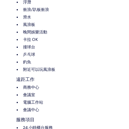
浮潛
衝浪/趴板衝浪
滑水
風浪板
晚間娛樂活動
卡拉 OK
撞球台
乒乓球
釣魚
附近可以玩風浪板
遠距工作
商務中心
會議室
電腦工作站
會議中心
服務項目
24 小時櫃台服務