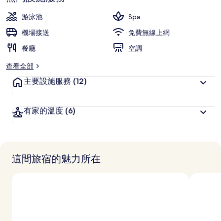
深
高
受
游泳池
Spa
旅
機場接送
免費無線上網
客
餐廳
喜
空調
愛
查看全部
主要設施服務
(12)
有家的溫度
(6)
這間旅宿的魅力所在