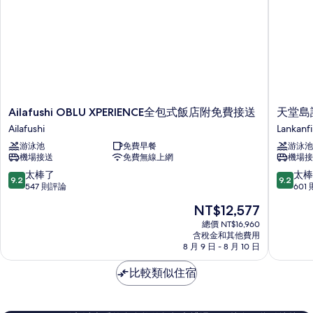
Ailafushi
天
Ailafushi OBLU XPERIENCE全包式飯店附免費接送
天堂島
OBLU
堂
Ailafushi
Lankanf
XPERIENCE
島
游泳池
免費早餐
游泳池
全
諾
機場接送
免費無線上網
機場接
包
蒂
式
卡
9.2
9.2
太棒了
太棒
9.2
9.2
飯
別
分，
分，
547 則評論
601
店
墅
滿
滿
現
NT$12,577
附
度
分
分
在
免
假
10
10
總價 NT$16,960
價
費
含稅金和其他費用
村
分，
分，
格
8 月 9 日 - 8 月 10 日
接
Lankanfi
太
太
為
送
棒
棒
NT$12,577
比較類似住宿
Ailafushi
了，
了，
547
601
則
則
評
評