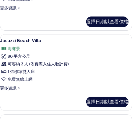
的
更
更多資訊
所
多
有
別
選擇日期以查看價格
墅,
相
海
片
濱
Jacuzzi Beach Villa | 花園景
顯
10
的
Jacuzzi Beach Villa
示
詳
海灘景
情
Jacuzzi
80 平方公尺
Beach
可容納 3 人 (依實際入住人數計費)
Villa
1 張標準雙人床
的
免費無線上網
所
有
更
更多資訊
多
相
Jacuzzi
選擇日期以查看價格
片
Beach
Villa
的
詳
情