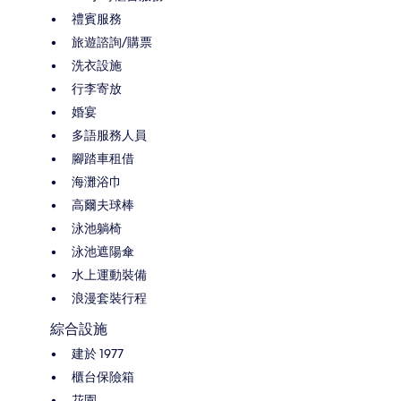
禮賓服務
旅遊諮詢/購票
洗衣設施
行李寄放
婚宴
多語服務人員
腳踏車租借
海灘浴巾
高爾夫球棒
泳池躺椅
泳池遮陽傘
水上運動裝備
浪漫套裝行程
綜合設施
建於 1977
櫃台保險箱
花園