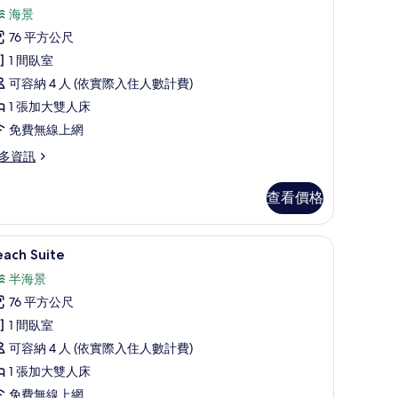
示
海景
普
76 平方公尺
通
1 間臥室
開
可容納 4 人 (依實際入住人數計費)
放
1 張加大雙人床
式
免費無線上網
套
多資訊
,
查看價格
張
加
電工作空間
免費迷你吧、客房內保險箱、書桌、筆電工作
顯
12
大
each Suite
示
雙
半海景
each
人
76 平方公尺
uite
,
1 間臥室
的
海
可容納 4 人 (依實際入住人數計費)
所
景
1 張加大雙人床
有
的
免費無線上網