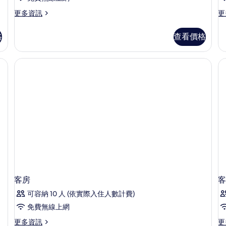
海
有
更
更
更多資訊
更
景
多
多
相
的
Beach
Be
詳
格
查看價格
片
Suite
Su
情
with
的
Jacuzzi
詳
的
情
詳
情
客房
客
可容納 10 人 (依實際入住人數計費)
免費無線上網
更
更
更多資訊
更