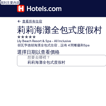
跳到主要內容
查看所有住宿
莉莉海灘全包式度假村
5.0
Lily Beach Resort & Spa - All Inclusive
星
胡瓦亨德胡海濱全包式住宿，設有 4 間餐廳和Spa
級
選擇日期以查看價格
住
想要去哪裡？
宿
莉
莉
海
灘
全