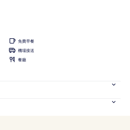
三溫暖烤箱、浴缸、蒸氣室、土耳其浴、美體療程
免費早餐
機場接送
餐廳