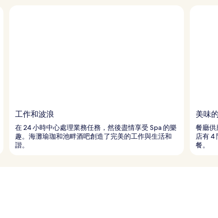
工作和波浪
美味
在 24 小時中心處理業務任務，然後盡情享受 Spa 的樂
餐廳供
趣。海灘瑜珈和池畔酒吧創造了完美的工作與生活和
店有 
諧。
餐。