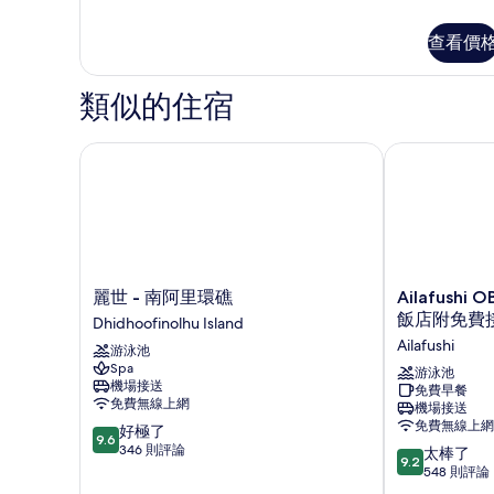
多
客
查看價
房
的
詳
類似的住宿
情
麗世 - 南阿里環礁
Ailafushi
麗
Ailafushi
麗世 - 南阿里環礁
Ailafushi
世
OBLU
飯店附免費
Dhidhoofinolhu Island
-
XPERIENCE
Ailafushi
游泳池
南
全
Spa
阿
包
游泳池
機場接送
免費早餐
里
式
免費無線上網
機場接送
環
飯
免費無線上網
9.6
好極了
礁
店
9.6
分，
346 則評論
9.2
Dhidhoofinolhu
附
太棒了
9.2
滿
分，
Island
免
548 則評論
分
滿
費