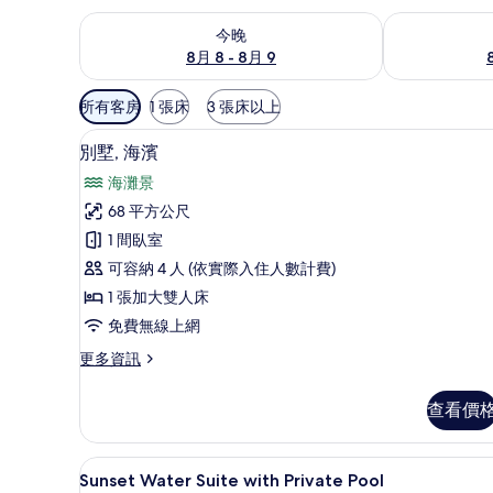
查看今晚 (8月 8 - 8月 9) 的供應情況
查看明天 (8月 
今晚
8月 8 - 8月 9
可
所有客房
1 張床
3 張床以上
用
免費迷你吧、客房內保險箱、
顯
的
8
別墅, 海濱
示
客
海灘景
房
別
68 平方公尺
篩
墅,
1 間臥室
選
海
條
可容納 4 人 (依實際入住人數計費)
濱
件
1 張加大雙人床
的
免費無線上網
所
更
更多資訊
有
多
相
別
查看價
墅,
片
海
濱
Sunset Water Suite wi
顯
18
的
Sunset Water Suite with Private Pool