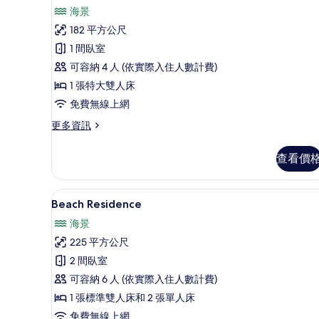
示
詳
海景
情
Sunset
182 平方公尺
Water
1 間臥室
Suite
可容納 4 人 (依實際入住人數計費)
with
Private
1 張特大雙人床
Pool
免費無線上網
的
更
更多資訊
所
多
Sunset
有
查看價
Water
相
Suite
with
片
Beach Residence | 
顯
18
Private
Beach Residence
示
Pool
海景
的
Beach
詳
225 平方公尺
Residence
情
2 間臥室
的
可容納 6 人 (依實際入住人數計費)
所
1 張標準雙人床和 2 張單人床
有
免費無線上網