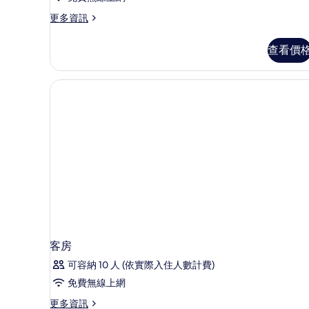
相
更
更多資訊
片
多
Beach
查看價
Residence
的
詳
情
客房
可容納 10 人 (依實際入住人數計費)
免費無線上網
更
更多資訊