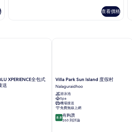
多
多
客
客
格
查看價格
房
房
的
的
詳
詳
情
情
 OBLU XPERIENCE全包式飯店附免費接送
Villa Park Sun Island 度假村
Villa
 OBLU XPERIENCE全包式
Villa Park Sun Island 度假村
Park
接送
Nalaguraidhoo
Sun
游泳池
Island
Spa
度
機場接送
假
免費無線上網
村
8.8
有夠讚
Nalaguraidhoo
8.8
分，
263 則評論
滿
分