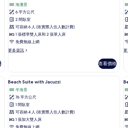
示
詳
海灘景
家
情
6 平方公尺
庭
2 間臥室
別
可容納 6 人 (依實際入住人數計費)
墅,
1 張標準雙人床和 2 張單人床
2
免費無線上網
間
更
更
更多資訊
更
臥
房
多
多
室
1
家
普
格
查看價格
庭
通
的
別
開
所
墅,
放
免費迷你吧、客房內保險箱、書桌、筆電工作空間
免費迷你吧、客房內保險箱、書桌、筆
顯
11
2
式
有
Beach Suite with Jacuzzi
B
示
間
套
相
半海景
臥
房,
Beach
B
片
室
1
76 平方公尺
Suite
S
的
張
床
1 間臥室
with
詳
加
情
大
可容納 4 人 (依實際入住人數計費)
Jacuzzi
雙
的
1 張加大雙人床
人
所
免費無線上網
床,