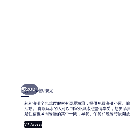
包
式
度
假
村
的
相
片
集
200+
簡介
客房
地點
規定
莉莉海灘全包式度假村有專屬海灘，提供免費海灘小屋、瑜
活動。 喜歡玩水的人可以到室外游泳池盡情享受，想要犒賞自
是住宿裡 4 間餐廳的其中一間，早餐、午餐和晚餐時段開放
VIP Access