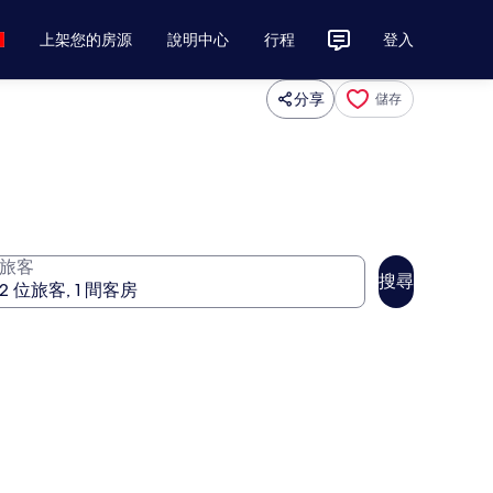
上架您的房源
說明中心
行程
登入
分享
儲存
旅客
搜尋