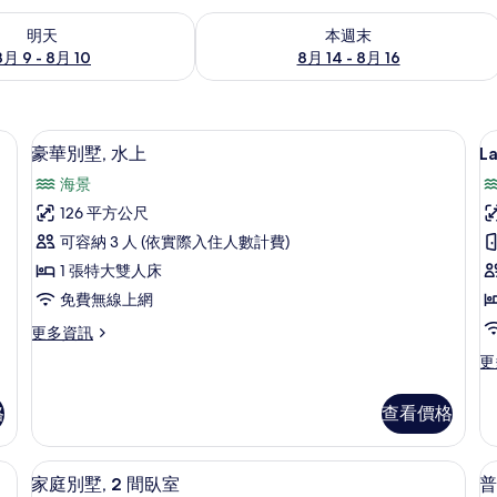
9 - 8月 10) 的供應情況
查看本週末 (8月 14 - 8月 16) 的供應情
明天
本週末
8月 9 - 8月 10
8月 14 - 8月 16
書桌、筆電工作空間
豪華別墅, 水上 | 免費迷你吧、客房
顯
18
豪華別墅, 水上
La
示
海景
L
豪
126 平方公尺
Vi
華
可容納 3 人 (依實際入住人數計費)
別
1 張特大雙人床
墅,
免費無線上網
水
更
更多資訊
上
多
更
更
的
豪
多
華
所
La
別
格
查看價格
Vi
有
墅,
的
水
相
詳
th Private Pool | 免費迷你吧、客房內保險箱、書桌、筆電工作空間
免費迷你吧、客房內保險箱、書桌、筆
顯
上
10
情
家庭別墅, 2 間臥室
普
片
的