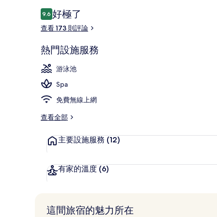
評
好極了
9.6
9.6 分，滿分 10 分，
論
查看 173 則評論
雙人療程室、
熱門設施服務
游泳池
Spa
免費無線上網
查看全部
主要設施服務
(12)
有家的溫度
(6)
這間旅宿的魅力所在