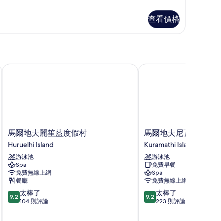
查看價格
馬爾地夫麗笙藍度假村
馬爾地夫尼瓦庫拉瑪蒂
馬
馬
馬爾地夫麗笙藍度假村
馬爾地夫尼瓦庫拉瑪
爾
爾
Huruelhi Island
Kuramathi Island
地
地
游泳池
游泳池
夫
夫
Spa
免費早餐
麗
尼
免費無線上網
Spa
笙
瓦
餐廳
免費無線上網
藍
庫
9.2
9.2
太棒了
太棒了
度
拉
9.2
9.2
分，
分，
104 則評論
223 則評論
假
瑪
滿
滿
村
蒂
分
分
Huruelhi
度