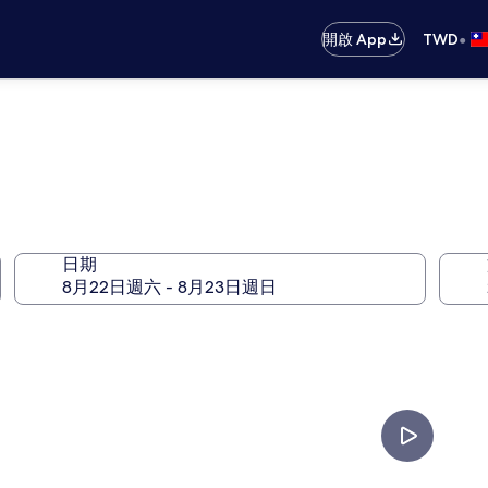
•
開啟 App
TWD
日期