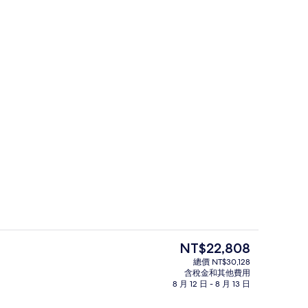
Sunset Water Suite with Pr
目
NT$22,808
前
總價 NT$30,128
的
含稅金和其他費用
4 間餐廳；供應早餐、午餐和晚餐
價
8 月 12 日 - 8 月 13 日
格
是