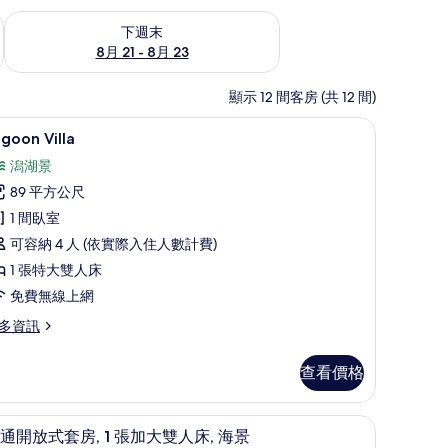
況
查看下週末 (8月 21 - 8月 23) 的供應情況
下週末
8月 21 - 8月 23
顯示 12 間客房 (共 12 間)
內保險箱、書桌、筆電工作空間
Lagoon Villa | 外觀
顯
15
goon Villa
示
潟湖景
agoon
89 平方公尺
lla
1 間臥室
的
可容納 4 人 (依實際入住人數計費)
所
1 張特大雙人床
有
免費無線上網
相
多資訊
片
goon
查看價格
lla
電工作空間
免費迷你吧、客房內保險箱、書桌、筆電工作
顯
10
通開放式套房, 1 張加大雙人床, 海景