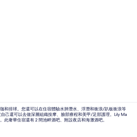
住宿影片
珈和排球。您還可以在住宿體驗水肺潛水、浮潛和衝浪/趴板衝浪等
己還可以去做深層組織按摩、臉部療程和美甲/足部護理。Lily Ma
。此奢華住宿還有 2 間池畔酒吧、附設夜店和海灘酒吧。
外觀