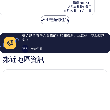
在
度
費
分，
分，
總價 NT$17,311
價
假
接
太
太
含稅金和其他費用
格
村
8 月 10 日 - 8 月 11 日
送
棒
棒
為
及
Ailafushi
了，
了，
NT$9,642
芳
比較類似住宿
627
547
療
則
則
中
評
評
心
論
論
登入以查看符合資格的折扣和禮遇。玩越多，獎勵就越
Furanafushi
多！
Island
登入
免費註冊
鄰近地區資訊