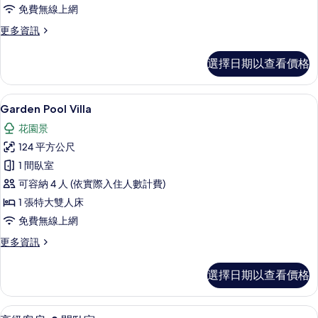
墅
免費無線上網
的
更
更多資訊
所
多
有
家
選擇日期以查看價格
庭
相
別
片
墅
露台/庭院
顯
10
的
Garden Pool Villa
示
詳
花園景
情
Garden
124 平方公尺
Pool
1 間臥室
Villa
可容納 4 人 (依實際入住人數計費)
的
1 張特大雙人床
所
免費無線上網
有
相
更
更多資訊
多
片
Garden
選擇日期以查看價格
Pool
Villa
的
低過敏寢具、羽絨被、迷你吧、客房內
顯
7
詳