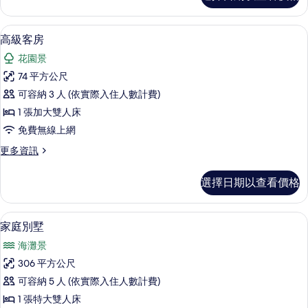
所
洋
有
房,
低過敏寢具、羽絨被、迷你吧、客房內
顯
13
海
高級客房
相
示
濱
片
花園景
的
高
詳
74 平方公尺
級
情
可容納 3 人 (依實際入住人數計費)
客
1 張加大雙人床
房
免費無線上網
的
更
更多資訊
所
多
有
高
選擇日期以查看價格
級
相
客
片
房
家庭別墅 | 起居區 | 42-吋 LCD 液
顯
7
的
家庭別墅
示
詳
海灘景
情
家
306 平方公尺
庭
可容納 5 人 (依實際入住人數計費)
別
1 張特大雙人床