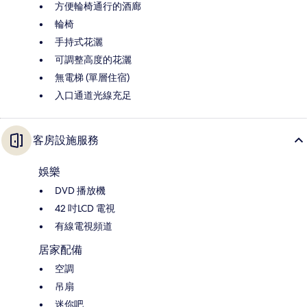
方便輪椅通行的酒廊
輪椅
手持式花灑
可調整高度的花灑
無電梯 (單層住宿)
入口通道光線充足
客房設施服務
娛樂
DVD 播放機
42 吋LCD 電視
有線電視頻道
居家配備
空調
吊扇
迷你吧