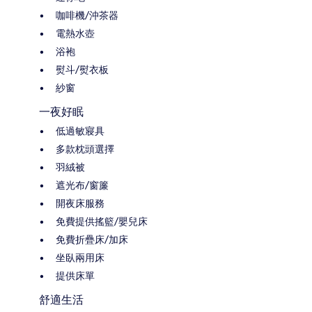
咖啡機/沖茶器
電熱水壺
浴袍
熨斗/熨衣板
紗窗
一夜好眠
低過敏寢具
多款枕頭選擇
羽絨被
遮光布/窗簾
開夜床服務
免費提供搖籃/嬰兒床
免費折疊床/加床
坐臥兩用床
提供床單
舒適生活