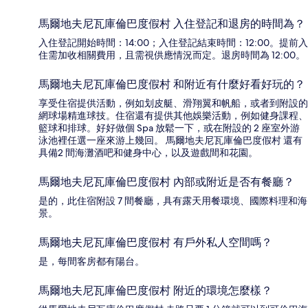
馬爾地夫尼瓦庫倫巴度假村 入住登記和退房的時間為？
入住登記開始時間：14:00；入住登記結束時間：12:00。提前入
住需加收相關費用，且需視供應情況而定。退房時間為 12:00。
馬爾地夫尼瓦庫倫巴度假村 和附近有什麼好看好玩的？
享受住宿提供活動，例如划皮艇、滑翔翼和帆船，或者到附設的
網球場精進球技。住宿還有提供其他娛樂活動，例如健身課程、
籃球和排球。好好做個 Spa 放鬆一下，或在附設的 2 座室外游
泳池裡任選一座來游上幾回。 馬爾地夫尼瓦庫倫巴度假村 還有
具備2 間海灘酒吧和健身中心，以及遊戲間和花園。
馬爾地夫尼瓦庫倫巴度假村 內部或附近是否有餐廳？
是的，此住宿附設 7 間餐廳，具有露天用餐環境、國際料理和海
景。
馬爾地夫尼瓦庫倫巴度假村 有戶外私人空間嗎？
是，每間客房都有陽台。
馬爾地夫尼瓦庫倫巴度假村 附近的環境怎麼樣？