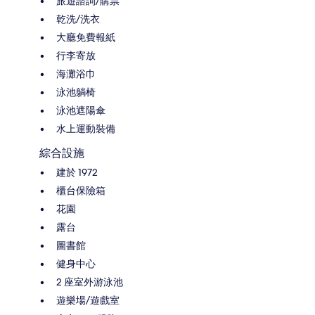
旅遊諮詢/購票
乾洗/洗衣
大廳免費報紙
行李寄放
海灘浴巾
泳池躺椅
泳池遮陽傘
水上運動裝備
綜合設施
建於 1972
櫃台保險箱
花園
露台
圖書館
健身中心
2 座室外游泳池
遊樂場/遊戲室