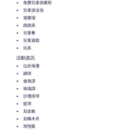
免費兒童俱樂部
兒童游泳池
遊樂場
跳跳床
兒童餐
兒童遊戲
玩具
活動資訊
位於海灘
網球
健身課
瑜珈課
沙灘排球
籃球
划皮艇
划獨木舟
滑翔翼