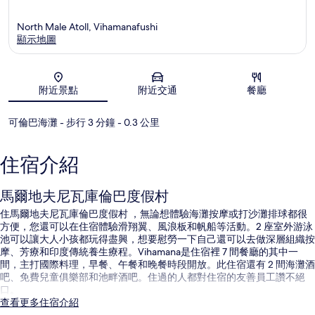
North Male Atoll, Vihamanafushi
顯示地圖
地圖
附近景點
附近交通
餐廳
可倫巴海灘
- 步行 3 分鐘
- 0.3 公里
住宿介紹
馬爾地夫尼瓦庫倫巴度假村
住馬爾地夫尼瓦庫倫巴度假村 ，無論想體驗海灘按摩或打沙灘排球都很
方便，您還可以在住宿體驗滑翔翼、風浪板和帆船等活動。2 座室外游泳
池可以讓大人小孩都玩得盡興，想要慰勞一下自己還可以去做深層組織按
摩、芳療和印度傳統養生療程。Vihamana是住宿裡 7 間餐廳的其中一
間，主打國際料理，早餐、午餐和晚餐時段開放。此住宿還有 2 間海灘酒
吧、免費兒童俱樂部和池畔酒吧。住過的人都對住宿的友善員工讚不絕
口。
查看更多住宿介紹