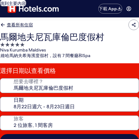
跳到主要內容
下載 App
查看所有住宿
馬爾地夫尼瓦庫倫巴度假村
5.0
Niva Kurumba Maldives
星
維哈馬納夫希海濱度假村，設有 7 間餐廳和Spa
級
住
選擇日期以查看價格
宿
想要去哪裡？
日期
旅客