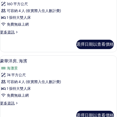
Deluxe
160 平方公尺
Pool
可容納 4 人 (依實際入住人數計費)
Villa
1 張特大雙人床
的
免費無線上網
所
有
更
更多資訊
多
相
Deluxe
選擇日期以查看價格
片
Pool
Villa
的
低過敏寢具、羽絨被、迷你吧、客房內
顯
7
詳
豪華洋房, 海濱
示
情
海灘景
豪
74 平方公尺
華
可容納 4 人 (依實際入住人數計費)
洋
1 張特大雙人床
房,
免費無線上網
海
更
更多資訊
濱
多
的
豪
選擇日期以查看價格
華