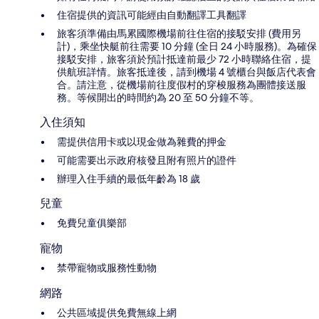
住宿提供的資訊可能經由自動翻譯工具翻譯
旅客須準備由馬累國際機場前往住宿的接駁安排 (費用另
計)，乘坐快艇前往需要 10 分鐘 (全日 24 小時服務)。為確保
接駁安排，旅客須於預計抵達前最少 72 小時聯絡住宿，提
供航班詳情。旅客抵達後，請到機場 4 號櫃台與飯店代表會
合。請注意，從機場前往度假村的穿梭服務為團體接送服
務。等候開出的時間約為 20 至 50 分鐘不等。
入住須知
需提供信用卡或以現金做為雜費的押金
可能需要出示政府核發且附有照片的證件
辦理入住手續的最低年齡為 18 歲
兒童
免費兒童俱樂部
寵物
禁帶寵物或服務性動物
網路
公共區域提供免費無線上網