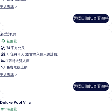
有
更
更多資訊
相
多
片
Beach
選擇日期以查看價格
Villa
的
詳
豪華洋房 | 低過敏寢具、羽絨被、迷
顯
13
情
豪華洋房
示
花園景
豪
74 平方公尺
華
可容納 4 人 (依實際入住人數計費)
洋
1 張特大雙人床
房
免費無線上網
的
更
更多資訊
所
多
有
豪
選擇日期以查看價格
華
相
洋
片
房
Deluxe Pool Villa | 低過敏寢
顯
10
的
Deluxe Pool Villa
示
詳
海灘景
情