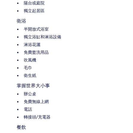
陽台或庭院
獨立起居區
衛浴
半開放式浴室
獨立浴缸和淋浴設備
淋浴花灑
免費盥洗用品
吹風機
毛巾
衛生紙
掌握世界大小事
辦公桌
免費無線上網
電話
轉接頭/充電器
餐飲