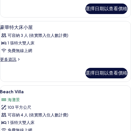
所
高
選擇日期以查看價格
級
有
房
相
的
低過敏寢具、羽絨被、迷你吧、客房內
顯
14
詳
豪華特大床小屋
片
示
情
可容納 3 人 (依實際入住人數計費)
豪
1 張特大雙人床
華
免費無線上網
特
更
更多資訊
大
多
床
豪
選擇日期以查看價格
華
小
特
屋
大
Beach Villa | 低過敏寢具、羽絨
顯
13
床
Beach Villa
的
示
小
所
海灘景
屋
Beach
的
有
103 平方公尺
Villa
詳
相
可容納 4 人 (依實際入住人數計費)
的
情
片
1 張特大雙人床
所
免費無線上網