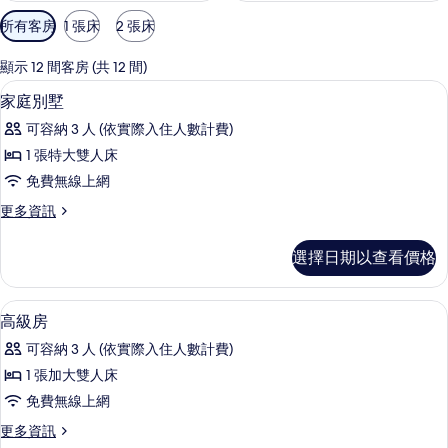
可
所有客房
1 張床
2 張床
用
的
顯示 12 間客房 (共 12 間)
客
低過敏寢具、羽絨被、迷你吧、客房內
顯
7
家庭別墅
房
示
篩
可容納 3 人 (依實際入住人數計費)
家
選
1 張特大雙人床
庭
條
免費無線上網
別
件
更
更多資訊
墅
多
的
家
選擇日期以查看價格
庭
所
別
有
墅
低過敏寢具、羽絨被、迷你吧、客房內
顯
10
的
高級房
相
示
詳
片
可容納 3 人 (依實際入住人數計費)
情
高
1 張加大雙人床
級
免費無線上網
房
更
更多資訊
的
多