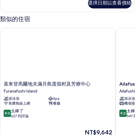
選擇日期以查看價格
相
Bedroom
Kurumba
片
Residence
類似的住宿
的
詳
喜來登馬爾地夫滿月島度假村及芳療中心
Ailafu
情
喜
Ailafushi
喜來登馬爾地夫滿月島度假村及芳療中心
Aila
來
OBLU
Furanafushi Island
Ailafushi
登
XPERIE
游泳池
Spa
游泳池
馬
全
免費無線上網
餐廳
機場接
爾
包
地
式
9.0
9.2
太棒了
太棒
9.0
9.2
夫
飯
分，
分，
627 則評論
547
滿
店
滿
滿
月
附
分
分
現
NT$9,642
島
免
10
10