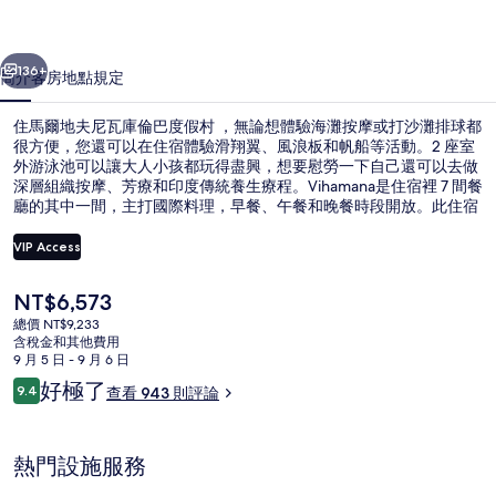
庫
一個
下一個
倫
136+
簡介
客房
地點
規定
巴
住馬爾地夫尼瓦庫倫巴度假村 ，無論想體驗海灘按摩或打沙灘排球都
度
很方便，您還可以在住宿體驗滑翔翼、風浪板和帆船等活動。2 座室
外游泳池可以讓大人小孩都玩得盡興，想要慰勞一下自己還可以去做
假
深層組織按摩、芳療和印度傳統養生療程。Vihamana是住宿裡 7 間餐
村
廳的其中一間，主打國際料理，早餐、午餐和晚餐時段開放。此住宿
還有 2 間海灘酒吧、免費兒童俱樂部和池畔酒吧。住過的人都對住宿
的
的友善員工讚不絕口。
VIP Access
相
目
NT$6,573
位於海灘上、白沙、海灘浴巾、海灘按
片
前
總價 NT$9,233
的
含稅金和其他費用
集
價
9 月 5 日 - 9 月 6 日
格
評
好極了
9.4
查看 943 則評論
是
9.4 分，滿分 10 分，
論
NT$6,573
熱門設施服務