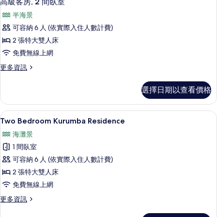
高級客房, 2 間臥室
示
情
半海景
高
可容納 6 人 (依實際入住人數計費)
級
2 張特大雙人床
客
免費無線上網
房,
更
更多資訊
2
多
間
高
選擇日期以查看價格
級
臥
客
室
房,
Two Bedroom Kurumba Resi
顯
10
2
的
Two Bedroom Kurumba Residence
示
間
所
海灘景
臥
Two
有
室
1 間臥室
Bedroom
的
相
可容納 6 人 (依實際入住人數計費)
Kurumba
詳
片
情
2 張特大雙人床
Residence
的
免費無線上網
所
更
更多資訊
多
有
Two