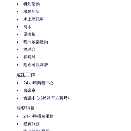
帆船活動
機動船艇
水上摩托車
滑水
風浪板
晚間娛樂活動
撞球台
乒乓球
附近可以浮潛
遠距工作
24 小時商務中心
會議室
會議中心 (4521 平方英尺)
服務項目
24 小時櫃台服務
禮賓服務