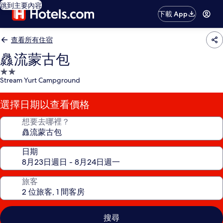
跳到主要內容
下載 App
查看所有住宿
灥流蒙古包
2.0
Stream Yurt Campground
星
級
選擇日期以查看價格
住
宿
想要去哪裡？
日期
旅客
搜尋