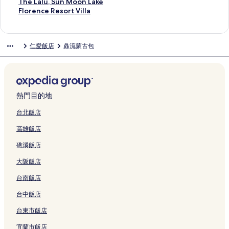
連
o
結
i
n
n
的
s
E
H
e
E
o
r
w
u
i
T
The Lalu, Sun Moon Lake
結
t
l
的
V
連
s
L
o
R
n
w
l
e
n
n
h
F
Florence Resort Villa
e
l
連
e
結
V
的
t
o
g
n
y
h
t
g
e
l
l
a
結
g
i
連
e
s
l
L
B
o
a
j
L
o
的
的
e
l
結
l
e
a
o
&
t
i
i
a
r
仁愛飯店
灥流蒙古包
連
連
G
l
的
L
n
f
B
s
n
n
l
e
結
結
u
a
連
o
d
t
的
p
t
g
u
n
e
的
結
d
M
H
連
r
r
G
,
c
s
連
g
a
o
結
i
a
u
S
e
t
結
e
n
t
n
v
e
u
R
H
i
o
e
g
e
s
n
e
熱門目的地
o
n
r
l
的
l
t
M
s
u
C
的
的
連
e
H
o
o
台北飯店
s
h
連
連
結
r
o
o
r
高雄飯店
e
i
結
結
的
u
n
t
的
n
連
s
L
V
礁溪飯店
連
g
結
e
a
i
結
J
的
k
l
大阪飯店
i
連
e
l
n
結
的
a
台南飯店
g
連
的
的
結
連
台中飯店
連
結
台東市飯店
結
宜蘭市飯店