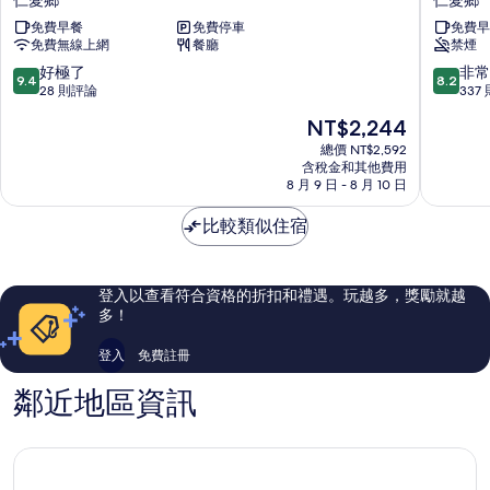
莊
利
免費早餐
免費停車
免費早
園
山
免費無線上網
餐廳
禁煙
仁
莊
愛
仁
9.4
8.2
好極了
非常
9.4
8.2
鄉
愛
分，
分，
28 則評論
337
鄉
滿
滿
現
NT$2,244
分
分
在
10
10
總價 NT$2,592
價
含稅金和其他費用
分，
分，
格
8 月 9 日 - 8 月 10 日
好
非
為
極
常
NT$2,244
比較類似住宿
了，
好，
28
337
則
則
評
評
登入以查看符合資格的折扣和禮遇。玩越多，獎勵就越
論
論
多！
登入
免費註冊
鄰近地區資訊