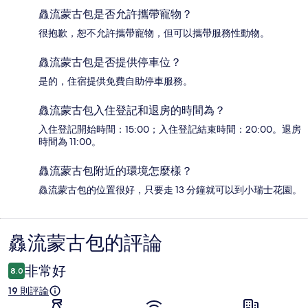
灥流蒙古包是否允許攜帶寵物？
很抱歉，恕不允許攜帶寵物，但可以攜帶服務性動物。
灥流蒙古包是否提供停車位？
是的，住宿提供免費自助停車服務。
灥流蒙古包入住登記和退房的時間為？
入住登記開始時間：15:00；入住登記結束時間：20:00。退房
時間為 11:00。
灥流蒙古包附近的環境怎麼樣？
灥流蒙古包的位置很好，只要走 13 分鐘就可以到小瑞士花園。
灥流蒙古包的評論
評
論
非常好
8.0
19 則評論