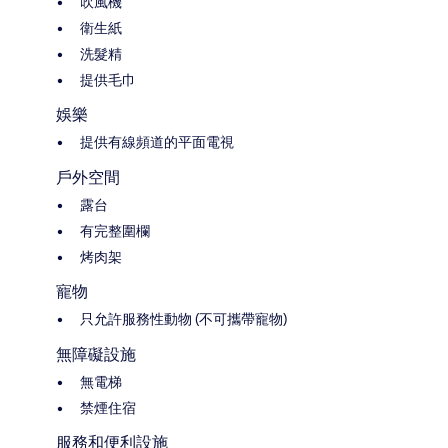
吹風機
衛生紙
洗髮精
提供毛巾
娛樂
提供有線頻道的平面電視
戶外空間
露台
有完整圍欄
烤肉架
寵物
只允許服務性動物 (不可攜帶寵物)
無障礙設施
無電梯
禁煙住宿
服務和便利設施