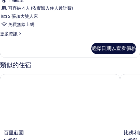
1 間臥室
景
可容納 4 人 (依實際入住人數計費)
四
2 張加大雙人床
人
免費無線上網
房
更
更多資訊
的
多
所
全
選擇日期以查看價格
景
有
四
相
人
類似的住宿
房
片
的
百里莊園
比佛利山
詳
情
百
比
百里莊園
比佛利
里
佛
仁愛鄉
仁愛鄉