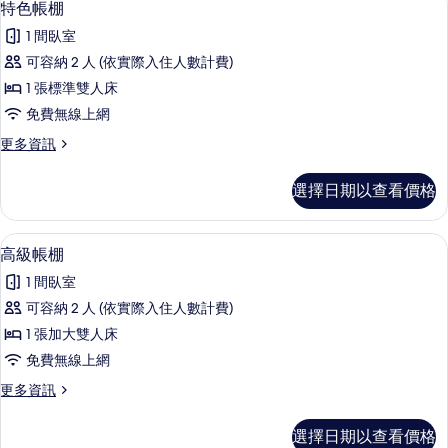
5
特色帳棚
房
示
篩
1 間臥室
特
選
可容納 2 人 (依實際入住人數計費)
色
條
1 張標準雙人床
帳
件
免費無線上網
棚
更
更多資訊
的
多
所
特
選擇日期以查看價格
色
有
帳
相
棚
免費無線上網
顯
4
的
高級帳棚
片
示
詳
1 間臥室
情
高
可容納 2 人 (依實際入住人數計費)
級
1 張加大雙人床
帳
免費無線上網
棚
更
更多資訊
的
多
所
高
選擇日期以查看價格
級