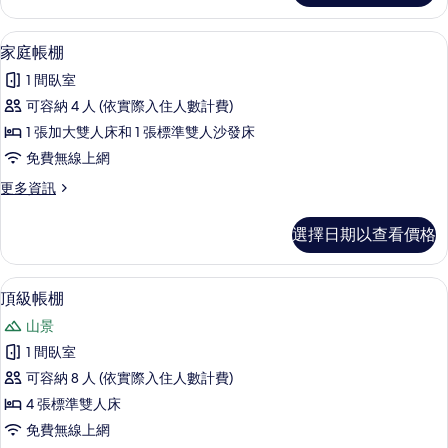
有
帳
相
棚
家庭帳棚 | 免費無線上網
顯
5
的
家庭帳棚
片
示
詳
1 間臥室
情
家
可容納 4 人 (依實際入住人數計費)
庭
1 張加大雙人床和 1 張標準雙人沙發床
帳
免費無線上網
棚
更
更多資訊
的
多
所
家
選擇日期以查看價格
庭
有
帳
相
棚
頂級帳棚 | 免費無線上網
顯
9
的
頂級帳棚
片
示
詳
山景
情
頂
1 間臥室
級
可容納 8 人 (依實際入住人數計費)
帳
4 張標準雙人床
棚
免費無線上網
的