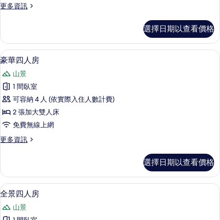
更
更多資訊
所
多
有
頂
選擇日期以查看價格
級
相
帳
片
棚
豪華四人房 | 免費無線上網
顯
7
的
豪華四人房
示
詳
山景
情
豪
1 間臥室
華
可容納 4 人 (依實際入住人數計費)
四
2 張加大雙人床
人
免費無線上網
房
更
更多資訊
的
多
所
豪
選擇日期以查看價格
華
有
四
相
人
全景四人房 | 陽台
顯
8
房
全景四人房
片
示
的
山景
詳
全
情