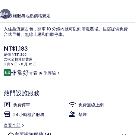
相
一個
下一個
片
31+
簡介
設施服務
地點
價格
規定
集
入住灥流蒙古包，開車 10 分鐘內就可以到清境農場。住宿提供免費
台式早餐、無線上網和自助停車。
目
NT$1,183
前
總價 NT$1,366
的
含稅金和其他費用
價
8 月 9 日 - 8 月 10 日
格
評
非常好
8.0
查看 19 則評論
是
8.0 分，滿分 10 分，
論
全景四人房 | 陽台
NT$1,183
熱門設施服務
免費停車
免費無線上網
24 小時櫃台服務
禁煙
查看全部
主要設施服務
(4)