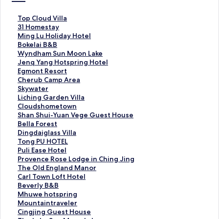
T
Top Cloud Villa
o
3
31 Homestay
p
1
M
Ming Lu Holiday Hotel
C
H
i
B
Bokelai B&B
l
o
n
o
W
Wyndham Sun Moon Lake
o
m
g
k
y
J
Jenq Yang Hotspring Hotel
u
e
L
e
n
e
E
Egmont Resort
d
s
u
l
d
n
g
C
Cherub Camp Area
V
t
H
a
h
q
m
h
S
Skywater
i
a
o
i
a
Y
o
e
k
L
Liching Garden Villa
l
y
l
B
m
a
n
r
y
i
C
Cloudshometown
l
的
i
&
S
n
t
u
w
c
l
S
Shan Shui-Yuan Vege Guest House
a
連
d
B
u
g
R
b
a
h
o
h
B
Bella Forest
的
結
a
的
n
H
e
C
t
i
u
a
e
D
Dingdaiglass Villa
連
y
連
M
o
s
a
e
n
d
n
l
i
T
Tong PU HOTEL
結
H
結
o
t
o
m
r
g
s
S
l
n
o
P
Puli Ease Hotel
o
o
s
r
p
的
G
h
h
a
g
n
u
P
Provence Rose Lodge in Ching Jing
t
n
p
t
A
連
a
o
u
F
d
g
l
r
T
The Old England Manor
e
L
r
的
r
結
r
m
i
o
a
P
i
o
h
C
Carl Town Loft Hotel
l
a
i
連
e
d
e
-
r
i
U
E
v
e
a
B
Beverly B&B
的
k
n
結
a
e
t
Y
e
g
H
a
e
O
r
e
M
Mhuwe hotspring
連
e
g
的
n
o
u
s
l
O
s
n
l
l
v
h
M
Mountaintraveler
結
的
H
連
V
w
a
t
a
T
e
c
d
T
e
u
o
C
Cingjing Guest House