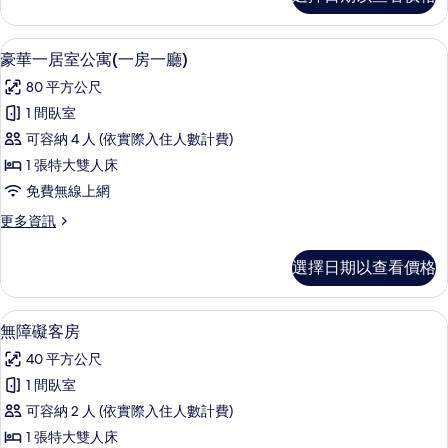
放
的
式
所
園
迷你吧、客房內保險箱、書桌、遮光布
顯
9
景
豪華一居室公寓(一房一廳)
有
示
套
相
80 平方公尺
房
豪
的
片
1 間臥室
華
詳
可容納 4 人 (依實際入住人數計費)
情
一
1 張特大雙人床
居
免費無線上網
室
更
更多資訊
公
多
寓
豪
選擇日期以查看價格
華
(一
一
房
居
迷你吧、客房內保險箱、書桌、遮光布
顯
6
室
無障礙客房
一
示
公
廳)
40 平方公尺
寓
無
(一
的
1 間臥室
障
房
所
可容納 2 人 (依實際入住人數計費)
一
礙
廳)
有
1 張特大雙人床