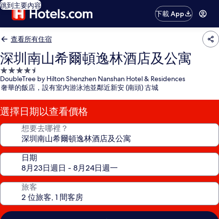
跳到主要內容
下載 App
查看所有住宿
深圳南山希爾頓逸林酒店及公寓
4.5
DoubleTree by Hilton Shenzhen Nanshan Hotel & Residences
星
奢華的飯店，設有室內游泳池並鄰近新安 (南頭) 古城
級
住
選擇日期以查看價格
宿
想要去哪裡？
日期
旅客