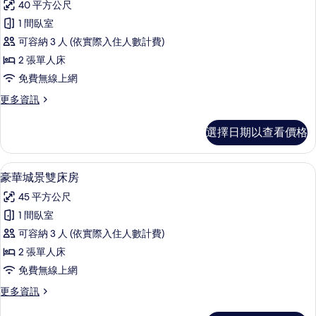
相
40 平方公尺
房
逸
的
片
1 間臥室
林
詳
可容納 3 人 (依實際入住人數計費)
情
雙
2 張單人床
床
免費無線上網
房
更
更多資訊
的
多
所
逸
選擇日期以查看價格
林
有
雙
相
床
豪華城景雙床房 | 私人廚房
顯
7
房
豪華城景雙床房
片
示
的
45 平方公尺
詳
豪
情
1 間臥室
華
可容納 3 人 (依實際入住人數計費)
城
2 張單人床
景
免費無線上網
雙
更
更多資訊
床
多
豪