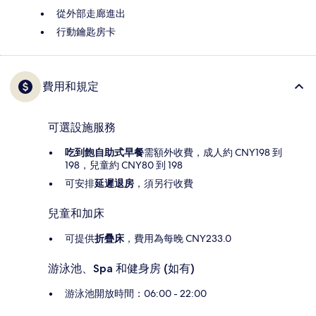
從外部走廊進出
行動鑰匙房卡
費用和規定
可選設施服務
吃到飽自助式早餐
需額外收費，成人約 CNY198 到
198，兒童約 CNY80 到 198
可安排
延遲退房
，須另行收費
兒童和加床
可提供
折疊床
，費用為每晚 CNY233.0
游泳池、Spa 和健身房 (如有)
游泳池開放時間：06:00 - 22:00