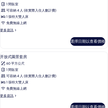
豪
(兩
的
1 間臥室
華
房
所
可容納 4 人 (依實際入住人數計費)
一
客
廳)
有
1 張特大雙人床
房,
的
相
免費無線上網
詳
1
片
情
更
更多資訊
張
多
特
豪
選擇日期以查看價格
華
大
客
雙
房,
开放式園景套房 | 迷你吧、客房內保險
顯
5
1
人
开放式園景套房
示
張
床
60 平方公尺
特
开
的
大
1 間臥室
放
雙
所
可容納 4 人 (依實際入住人數計費)
人
式
有
床
1 張特大雙人床
園
的
相
免費無線上網
詳
景
片
情
更
更多資訊
套
多
房
开
選擇日期以查看價格