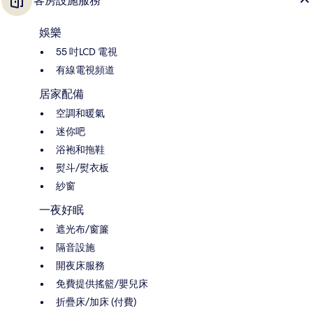
客房設施服務
娛樂
55 吋LCD 電視
有線電視頻道
居家配備
空調和暖氣
迷你吧
浴袍和拖鞋
熨斗/熨衣板
紗窗
一夜好眠
遮光布/窗簾
隔音設施
開夜床服務
免費提供搖籃/嬰兒床
折疊床/加床 (付費)