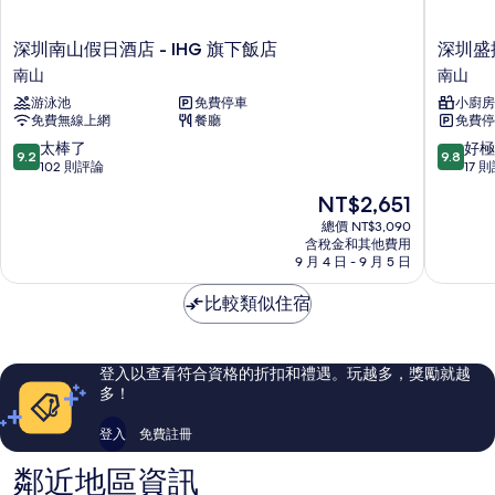
深
深
深圳南山假日酒店 - IHG 旗下飯店
深圳盛
圳
圳
南山
南山
南
盛
游泳池
免費停車
小廚房
山
捷
免費無線上網
餐廳
免費停
假
僑
日
城
9.2
9.8
太棒了
好極
9.2
9.8
酒
坊
分，
分，
102 則評論
17 
店
服
滿
滿
現
NT$2,651
-
務
分
分
在
IHG
公
10
10
總價 NT$3,090
價
旗
含稅金和其他費用
寓
分，
分，
格
9 月 4 日 - 9 月 5 日
下
南
太
好
為
飯
山
棒
極
NT$2,651
比較類似住宿
店
了，
了，
南
102
17
山
則
則
評
評
登入以查看符合資格的折扣和禮遇。玩越多，獎勵就越
論
論
多！
登入
免費註冊
鄰近地區資訊