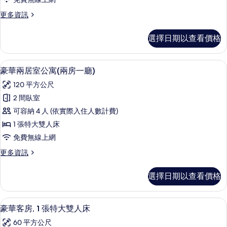
（一
更
更多資訊
房
多
一
逸
選擇日期以查看價格
林
廳）
套
的
房
豪華兩居室公寓(兩房一廳) | 迷你吧
顯
10
（一
豪華兩居室公寓(兩房一廳)
所
示
房
有
120 平方公尺
一
豪
廳）
相
2 間臥室
華
的
片
可容納 4 人 (依實際入住人數計費)
詳
兩
情
1 張特大雙人床
居
免費無線上網
室
更
更多資訊
公
多
寓
豪
選擇日期以查看價格
華
(兩
兩
房
居
迷你吧、客房內保險箱、書桌、遮光布
顯
4
室
豪華客房, 1 張特大雙人床
一
示
公
廳)
60 平方公尺
寓