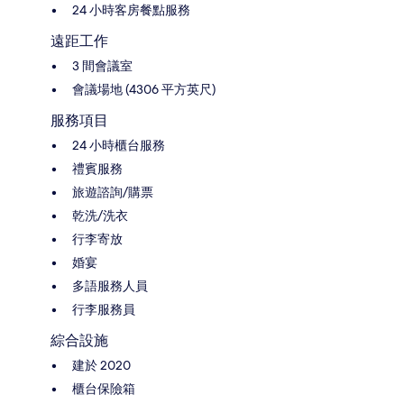
24 小時客房餐點服務
遠距工作
3 間會議室
會議場地 (4306 平方英尺)
服務項目
24 小時櫃台服務
禮賓服務
旅遊諮詢/購票
乾洗/洗衣
行李寄放
婚宴
多語服務人員
行李服務員
綜合設施
建於 2020
櫃台保險箱