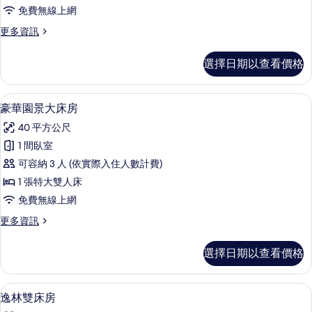
客
的
相
免費無線上網
詳
房
片
情
更
更多資訊
的
多
所
無
選擇日期以查看價格
障
有
礙
相
客
迷你吧、客房內保險箱、書桌、遮光布
顯
6
房
豪華園景大床房
片
示
的
40 平方公尺
詳
豪
情
1 間臥室
華
可容納 3 人 (依實際入住人數計費)
園
1 張特大雙人床
景
免費無線上網
大
更
更多資訊
床
多
房
豪
選擇日期以查看價格
華
的
園
所
景
迷你吧、客房內保險箱、書桌、遮光布
顯
7
大
逸林雙床房
有
示
床