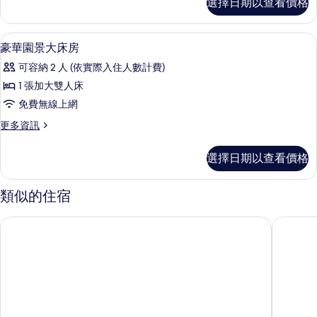
選擇日期以查看價格
林
的
雙
所
床
迷你吧、客房內保險箱、書桌、遮光布
顯
6
房
豪華園景大床房
有
示
的
相
可容納 2 人 (依實際入住人數計費)
詳
豪
情
片
1 張加大雙人床
華
免費無線上網
園
更
更多資訊
景
多
大
豪
選擇日期以查看價格
華
床
園
房
景
類似的住宿
大
的
床
深圳南山假日酒店 - IHG 旗下飯店
深圳盛捷
所
房
的
有
詳
相
情
片