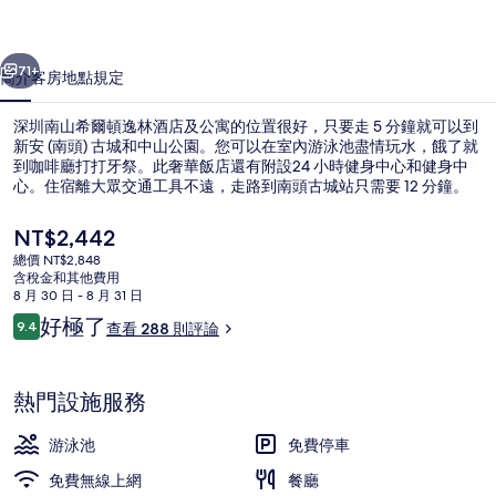
頓
一個
下一個
逸
71+
簡介
客房
地點
規定
林
深圳南山希爾頓逸林酒店及公寓的位置很好，只要走 5 分鐘就可以到
酒
新安 (南頭) 古城和中山公園。您可以在室內游泳池盡情玩水，餓了就
到咖啡廳打打牙祭。此奢華飯店還有附設24 小時健身中心和健身中
店
心。住宿離大眾交通工具不遠，走路到南頭古城站只需要 12 分鐘。
及
目
NT$2,442
公
前
總價 NT$2,848
的
寓
含稅金和其他費用
價
8 月 30 日 - 8 月 31 日
外觀
的
格
評
好極了
9.4
查看 288 則評論
是
9.4 分，滿分 10 分，
論
相
NT$2,442
片
熱門設施服務
集
游泳池
免費停車
免費無線上網
餐廳