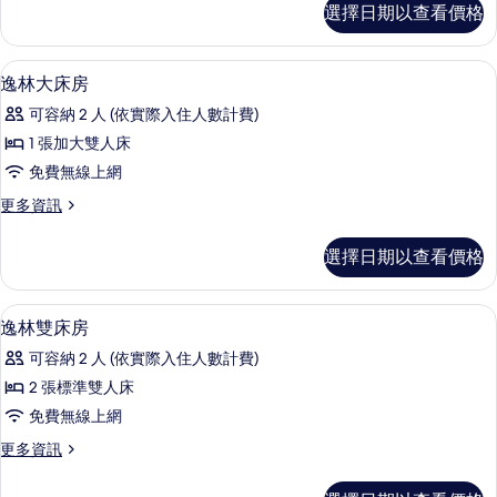
房
選擇日期以查看價格
華
的
城
所
景
迷你吧、客房內保險箱、書桌、遮光布
顯
4
雙
逸林大床房
有
示
床
相
可容納 2 人 (依實際入住人數計費)
房
逸
的
片
1 張加大雙人床
林
詳
免費無線上網
情
大
更
更多資訊
床
多
房
逸
選擇日期以查看價格
林
的
大
所
床
迷你吧、客房內保險箱、書桌、遮光布
顯
5
房
逸林雙床房
有
示
的
相
可容納 2 人 (依實際入住人數計費)
詳
逸
情
片
2 張標準雙人床
林
免費無線上網
雙
更
更多資訊
床
多
房
逸