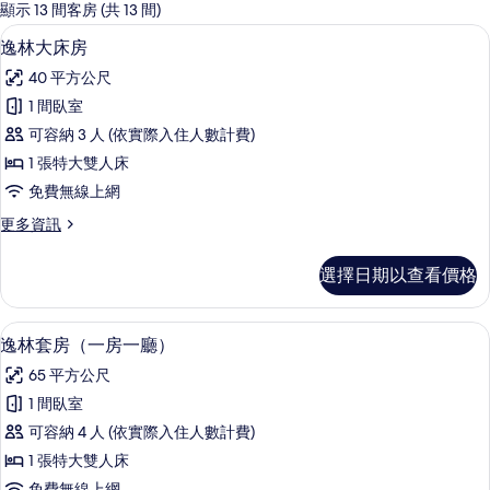
的
顯示 13 間客房 (共 13 間)
客
迷你吧、客房內保險箱、書桌、遮光布
顯
5
逸林大床房
房
示
篩
40 平方公尺
逸
選
1 間臥室
林
條
可容納 3 人 (依實際入住人數計費)
大
件
1 張特大雙人床
床
免費無線上網
房
更
更多資訊
的
多
所
逸
選擇日期以查看價格
林
有
大
相
床
逸林套房（一房一廳） | 起居區 | 55-
顯
10
房
逸林套房（一房一廳）
片
示
的
65 平方公尺
詳
逸
情
1 間臥室
林
可容納 4 人 (依實際入住人數計費)
套
1 張特大雙人床
房
免費無線上網