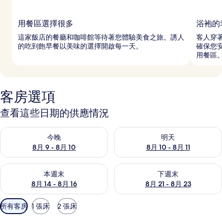
用餐區選擇很多
浴袍的
這家飯店的餐廳和咖啡館等待著您體驗美食之旅。誘人
客人穿
的吃到飽早餐以美味的選擇開啟每一天。
確保您安
用餐區
客房選項
查看這些日期的供應情況
查看今晚 (8月 9 - 8月 10) 的供應情況
查看明天 (8月 10 - 8月 11) 
今晚
明天
8月 9 - 8月 10
8月 10 - 8月 11
查看本週末 (8月 14 - 8月 16) 的供應情況
查看下週末 (8月 21 - 8月 23
本週末
下週末
8月 14 - 8月 16
8月 21 - 8月 23
可
所有客房
1 張床
2 張床
用