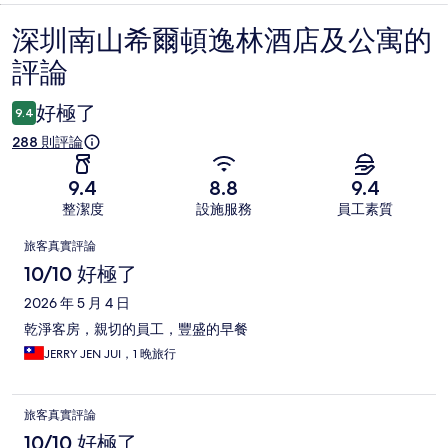
深圳南山希爾頓逸林酒店及公寓的
評
評論
論
好極了
9.4
288 則評論
9.4
8.8
9.4
整潔度
設施服務
員工素質
評
旅客真實評論
論
10/10 好極了
2026 年 5 月 4 日
乾淨客房，親切的員工，豐盛的早餐
JERRY JEN JUI，1 晚旅行
旅客真實評論
10/10 好極了