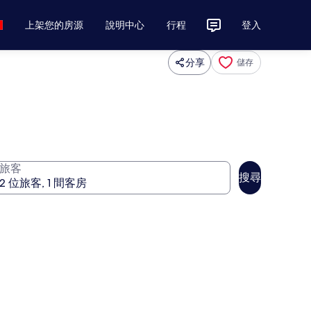
上架您的房源
說明中心
行程
登入
分享
儲存
旅客
搜尋