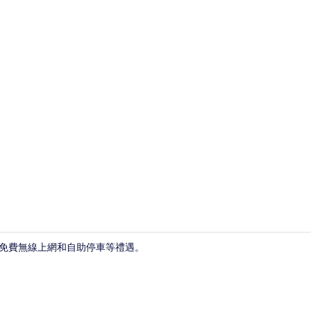
住宿內部
受免費無線上網和自助停車等禮遇。
住宿正面