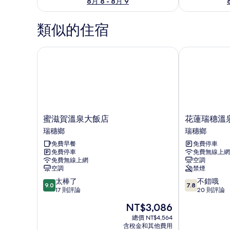
8月 8 - 8月 9
類似的住宿
蜜滋賀溫泉大飯店
花蓮瑞穗溫泉
蜜
花
蜜滋賀溫泉大飯店
花蓮瑞穗溫
滋
蓮
瑞穗鄉
瑞穗鄉
賀
瑞
免費早餐
免費停車
溫
穗
免費停車
免費無線上網
泉
溫
免費無線上網
空調
大
泉
空調
禁煙
飯
百
9.0
7.8
太棒了
不錯哦
店
年
9.0
7.8
分，
分，
17 則評論
20 則評論
瑞
老
滿
滿
穗
店
現
NT$3,086
分
分
鄉
瑞
在
10
10
總價 NT$4,564
穗
價
含稅金和其他費用
分，
分，
鄉