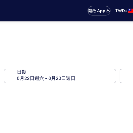
•
開啟 App
TWD
日期