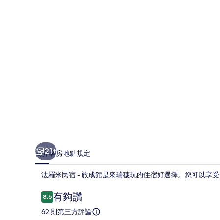
-
旅
成
館
的
相
片
集
21+
簡介
客房
地點
規定
法羅米民宿 - 旅成館是來瑞穗玩的住宿好選擇。您可以享
評
有夠讚
8.6
8.6 分，滿分 10 分，
論
62 則第三方評論