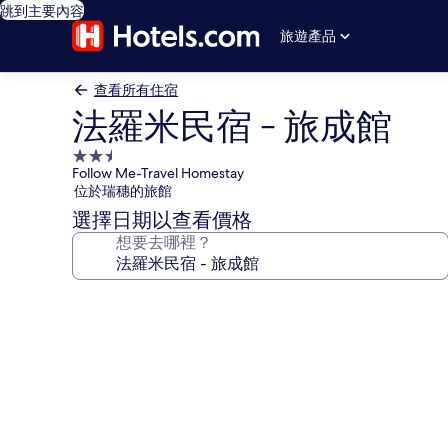
跳到主要內容
旅遊產品
查看所有住宿
法羅米民宿 - 旅成館
2.5
Follow Me-Travel Homestay
星
位於瑞穗的旅館
級
選擇日期以查看價格
住
想要去哪裡？
宿
法
羅
米
民
宿