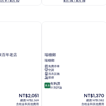
8月 9 - 8月 10
8月 14 - 8月 16
百年老店
瑞穗鄉
瑞
泉百年老店
瑞穗鄉
穗
瑞穗鄉
鄉
免費停車
瑞
空調
穗
洗衣設施
鄉
禁煙
8.6
有夠讚
8.6
分，
51 則評論
滿
現
現
NT$2,051
NT$1,370
分
在
在
10
總價 NT$2,369
總價 NT$1,582
價
價
含稅金和其他費用
含稅金和其他費用
分，