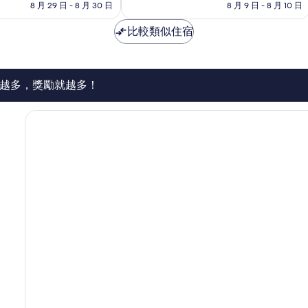
格
格
8 月 29 日 - 8 月 30 日
8 月 9 日 - 8 月 10 日
有
為
為
夠
NT$2,051
NT$1,370
比較類似住宿
讚，
51
則
評
論
越多，獎勵就越多！