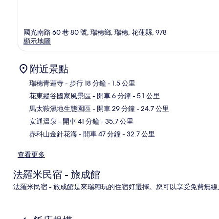
國光南路 60 巷 80 號, 瑞穗鄉, 瑞穗, 花蓮縣, 978
顯示地圖
附近景點
瑞穗青蓮寺
- 步行 18 分鐘
- 1.5 公里
花東縱谷國家風景區
- 開車 6 分鐘
- 5.1 公里
地
馬太鞍濕地生態園區
- 開車 29 分鐘
- 24.7 公里
安通溫泉
- 開車 41 分鐘
- 35.7 公里
赤科山金針花海
- 開車 47 分鐘
- 32.7 公里
查看更多
法羅米民宿 - 旅成館
法羅米民宿 - 旅成館是來瑞穗玩的住宿好選擇。您可以享受免費無