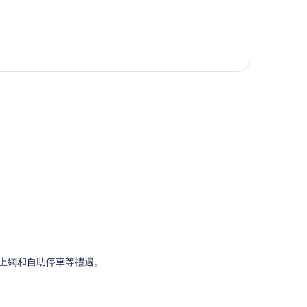
圖
線上網和自助停車等禮遇。