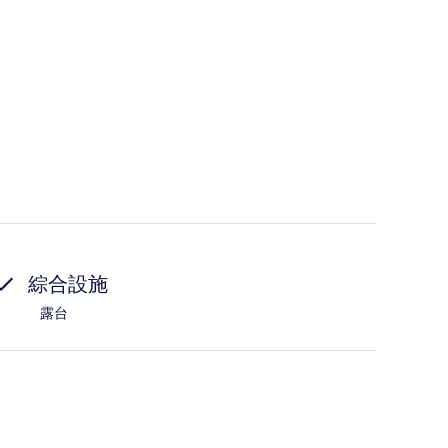
綜合設施
露台