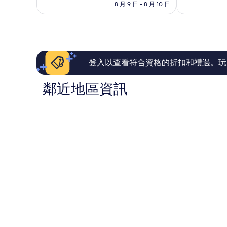
格
8 月 9 日 - 8 月 10 日
太
不
為
棒
錯
NT$3,086
了，
哦，
17
20
則
則
評
評
論
論
登入以查看符合資格的折扣和禮遇。玩
鄰近地區資訊