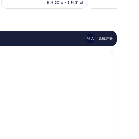
格
8 月 30 日 - 8 月 31 日
8 
太
好
為
棒
極
NT$3,224
了，
了，
48
18
則
則
評
評
論
論
登入
免費註冊