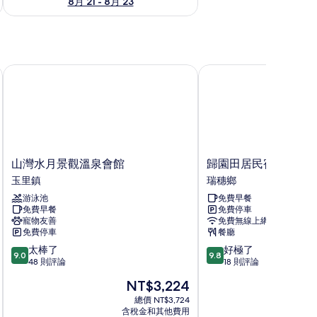
8月 21 - 8月 23
山灣水月景觀溫泉會館
歸園田居民宿
山
歸
山灣水月景觀溫泉會館
歸園田居民宿
灣
園
玉里鎮
瑞穗鄉
水
田
游泳池
免費早餐
月
居
免費早餐
免費停車
景
民
寵物友善
免費無線上網
觀
宿
免費停車
餐廳
溫
瑞
9.0
9.8
太棒了
好極了
泉
穗
9.0
9.8
分，
分，
48 則評論
18 則評論
會
鄉
滿
滿
館
現
NT$3,224
分
分
玉
在
10
10
總價 NT$3,724
里
價
含稅金和其他費用
分，
分，
鎮