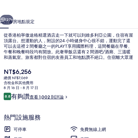
格
一個
下一個
精
127+
簡介
客房
地點
規定
選
從香港柏寧傲途格精選酒店走一下就可以到維多利亞公園，住宿有屋
酒
頂露台。想運動的人，附設的24 小時健身中心很不錯，運動完了還
可以去這裡 2 間餐廳之一的PLAYT享用國際料理，這間餐廳在早餐、
店
午餐和晚餐時段均有開放。此奢華飯店還有 2 間酒吧/酒廊、三溫暖
的
和蒸氣室。旅客都對住宿的友善員工和地點讚不絕口。住宿離大眾運
輸工具不遠，走路到百德新街電車站只需要 3 分鐘，到銅鑼灣電車總
相
站也只要 4 分鐘。
目
NT$6,256
前
片
總價 NT$7,069
的
含稅金和其他費用
2 間餐廳；供應早餐、午餐、晚餐和早
集
價
8 月 16 日 - 8 月 17 日
格
評
有夠讚
8.8
查看 1,002 則評論
是
8.8 分，滿分 10 分，
論
NT$6,256
熱門設施服務
可停車
免費無線上網