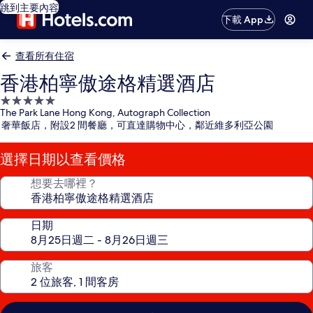
跳到主要內容
下載 App
查看所有住宿
香港柏寧傲途格精選酒店
5.0
The Park Lane Hong Kong, Autograph Collection
星
奢華飯店，附設2 間餐廳，可直達購物中心，鄰近維多利亞公園
級
住
選擇日期以查看價格
宿
想要去哪裡？
日期
旅客