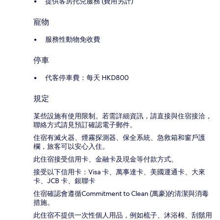
提供客房托兒服務 (費用另計)
寵物
服務性動物免收費
停車
代客停車費：每天 HKD800
規定
某些設施有使用限制。若需詳細資訊，請直接與住宿接洽，
聯絡方式請見預訂確認電子郵件。
住宿有滅火器、煙霧探測器、保全系統、急救箱和窗戶護
欄，旅客可以安心入住。
此住宿接受信用卡、金融卡及現金等付款方式。
接受以下信用卡：Visa 卡、萬事達卡、美國運通卡、大來
卡、JCB 卡、銀聯卡
住宿確認會遵循Commitment to Clean (萬豪)的清潔與消毒
措施。
此住宿不提供一次性個人用品，例如梳子、沐浴棉、刮鬍用