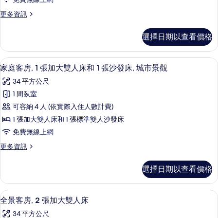
1
更
更多資訊
張
多
行
特
選擇日期以查看價格
政
大
套
雙
房,
高級寢具、迷你吧、客房內保險箱、書
顯
1
1
家庭客房, 1 張加大雙人床和 1 張沙發床, 城市景觀
人
示
張
34 平方公尺
床
特
家
大
1 間臥室
(Prk
庭
雙
Ln,
可容納 4 人 (依實際入住人數計費)
人
客
Exec
床
1 張加大雙人床和 1 張標準雙人沙發床
房,
(Prk
lounge
免費無線上網
Ln,
1
acc,
Exec
更
更多資訊
張
Panoramic
lounge
多
加
vw)
acc,
家
選擇日期以查看價格
Panoramic
庭
的
大
vw)
客
所
雙
的
房,
高級寢具、迷你吧、客房內保險箱、書
顯
詳
1
1
有
人
全景客房, 2 張加大雙人床
情
示
張
相
床
34 平方公尺
加