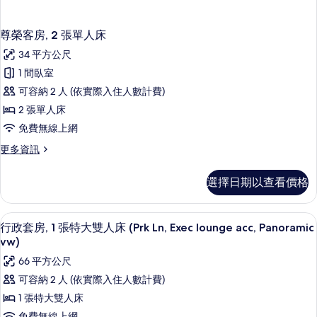
尊榮客房, 2 張單人床
34 平方公尺
1 間臥室
可容納 2 人 (依實際入住人數計費)
2 張單人床
免費無線上網
更
更多資訊
多
尊
選擇日期以查看價格
榮
客
房,
行政套房, 1 張特大雙人床 (Prk Ln, Exec
顯
3
2
行政套房, 1 張特大雙人床 (Prk Ln, Exec lounge acc, Panoramic
示
張
vw)
單
行
66 平方公尺
人
政
床
可容納 2 人 (依實際入住人數計費)
的
套
1 張特大雙人床
詳
房,
情
免費無線上網