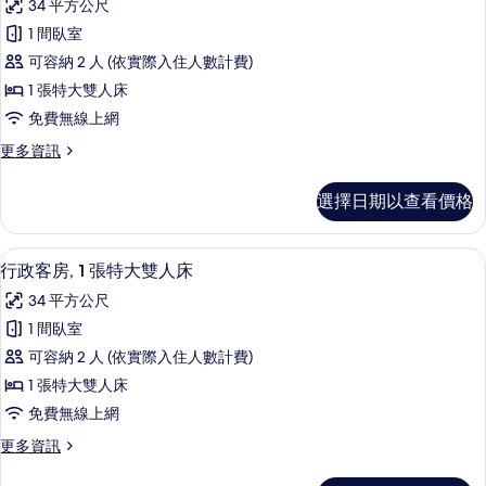
所
34 平方公尺
單
行
有
人
1 間臥室
政
床
相
可容納 2 人 (依實際入住人數計費)
的
客
片
詳
1 張特大雙人床
房,
情
免費無線上網
1
更
更多資訊
張
多
特
行
選擇日期以查看價格
政
大
客
雙
房,
2 間酒吧/酒廊
顯
2
1
人
行政客房, 1 張特大雙人床
示
張
床
34 平方公尺
特
行
的
大
1 間臥室
政
雙
所
可容納 2 人 (依實際入住人數計費)
人
客
有
床
1 張特大雙人床
房,
的
相
免費無線上網
詳
1
片
情
更
更多資訊
張
多
特
行