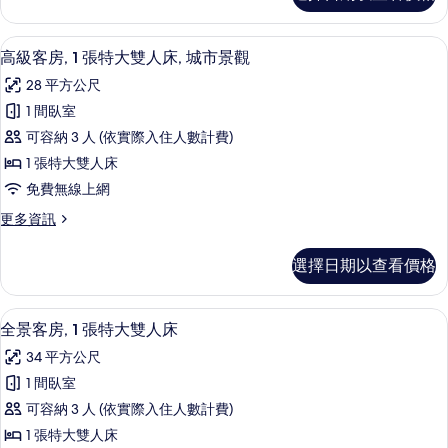
大
客
雙
房,
高級寢具、迷你吧、客房內保險箱、書
顯
1
1
人
高級客房, 1 張特大雙人床, 城市景觀
示
張
床,
28 平方公尺
特
高
城
大
1 間臥室
級
雙
市
可容納 3 人 (依實際入住人數計費)
人
客
景
床,
1 張特大雙人床
房,
城
觀
免費無線上網
市
1
的
景
更
更多資訊
張
觀
多
所
特
的
高
有
選擇日期以查看價格
詳
級
大
情
相
客
雙
房,
片
高級寢具、迷你吧、客房內保險箱、書
顯
1
1
人
全景客房, 1 張特大雙人床
示
張
床,
34 平方公尺
特
全
城
大
1 間臥室
景
雙
市
可容納 3 人 (依實際入住人數計費)
人
客
景
床,
1 張特大雙人床