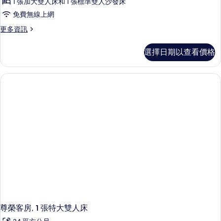
景
床,
1 張加大雙人床和 1 張標準雙人沙發床
房,
城
觀
免費無線上網
市
1
的
景
更
更多資訊
張
觀
多
所
加
的
全
有
選擇日期以查看價格
詳
景
大
情
相
客
雙
房,
片
1
人
張
床
加
和
大
雙
1
人
張
床
和
沙
1
發
張
沙
床
發
的
床
所
的
詳
尊榮客房, 1 張特大雙人床
有
情