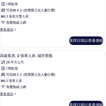
全
片
和
大
1 間臥室
景
雙
1
可容納 4 人 (依實際入住人數計費)
人
客
張
床
2 張加大雙人床
房,
和
沙
免費無線上網
1
2
發
張
更
更多資訊
張
沙
床,
多
加
發
全
城
選擇日期以查看價格
床,
景
大
市
城
客
雙
市
房,
景
高級寢具、迷你吧、客房內保險箱、書
顯
景
1
2
人
高級客房, 2 張單人床, 城市景觀
觀
觀
示
張
床
28 平方公尺
的
加
的
高
詳
的
大
1 間臥室
所
級
情
雙
所
可容納 3 人 (依實際入住人數計費)
人
有
客
有
床
2 張單人床
相
房,
的
相
免費無線上網
片
詳
2
片
情
更
更多資訊
張
多
單
高
選擇日期以查看價格