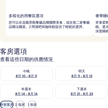
多樣化的用餐區選項
奢華睡
您可以在花園景觀餐廳品嚐國際美食，或在第二家餐廳
穿著柔
品嚐法國菜。2 間酒吧和咖啡館提供了輕鬆的選擇。
眠。遮光
深度睡
客房選項
查看這些日期的供應情況
查看今晚 (8月 10 - 8月 11) 的供應情況
查看明天 (8月 11 - 8月 12) 
今晚
明天
8月 10 - 8月 11
8月 11 - 8月 12
查看本週末 (8月 14 - 8月 16) 的供應情況
查看下週末 (8月 21 - 8月 23
本週末
下週末
8月 14 - 8月 16
8月 21 - 8月 23
可
所有客房
2 張床
1 張床