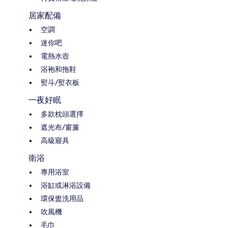
居家配備
空調
迷你吧
電熱水壺
浴袍和拖鞋
熨斗/熨衣板
一夜好眠
多款枕頭選擇
遮光布/窗簾
高級寢具
衛浴
專用浴室
浴缸或淋浴設備
環保盥洗用品
吹風機
毛巾