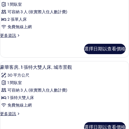
豪
城
大
1 間臥室
華
雙
市
可容納 3 人 (依實際入住人數計費)
人
客
景
床,
2 張單人床
房,
城
觀
免費無線上網
市
2
的
景
更
更多資訊
張
觀
多
所
單
的
豪
有
選擇日期以查看價格
詳
華
人
情
相
客
床,
房,
片
高級寢具、迷你吧、客房內保險箱、書
顯
1
2
城
豪華客房, 1 張特大雙人床, 城市景觀
示
張
市
30 平方公尺
單
豪
景
人
1 間臥室
華
床,
觀
可容納 3 人 (依實際入住人數計費)
城
客
的
市
1 張特大雙人床
房,
景
所
免費無線上網
觀
1
有
的
更
更多資訊
張
詳
多
相
特
情
豪
片
選擇日期以查看價格
華