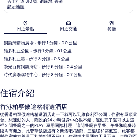
告士打道 310 號, 銅鑼灣, 香港
顯示地圖
地圖
附近景點
附近交通
餐廳
銅鑼灣購物廣場
- 步行 1 分鐘
- 0.0 公里
維多利亞公園
- 步行 1 分鐘
- 0.1 公里
維多利亞港
- 步行 3 分鐘
- 0.3 公里
崇光百貨銅鑼灣店
- 步行 5 分鐘
- 0.4 公里
時代廣場購物中心
- 步行 8 分鐘
- 0.7 公里
住宿介紹
香港柏寧傲途格精選酒店
從香港柏寧傲途格精選酒店走一下就可以到維多利亞公園，住宿有屋頂露
台。想運動的人，附設的24 小時健身中心很不錯，運動完了還可以去這
裡 2 間餐廳之一的PLAYT享用國際料理，這間餐廳在早餐、午餐和晚餐時
段均有開放。此奢華飯店還有 2 間酒吧/酒廊、三溫暖和蒸氣室。旅客都
對住宿的友善員工和地點讚不絕口。住宿離大眾運輸工具不遠，走路到百