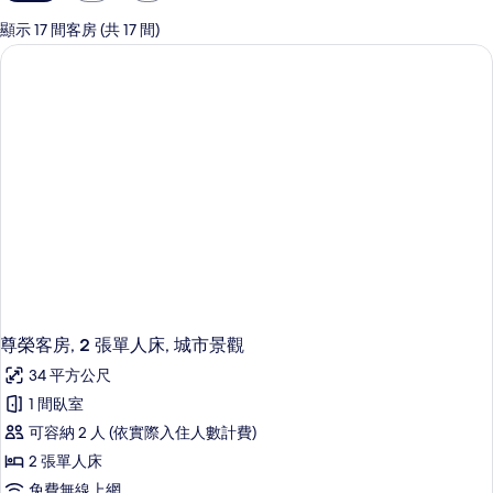
用
的
顯示 17 間客房 (共 17 間)
客
房
篩
選
條
件
尊榮客房, 2 張單人床, 城市景觀
34 平方公尺
1 間臥室
可容納 2 人 (依實際入住人數計費)
2 張單人床
免費無線上網