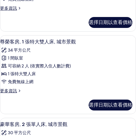
更
更多資訊
多
尊
選擇日期以查看價格
榮
客
房,
尊榮客房, 1 張特大雙人床, 城市景觀
顯
1
2
尊榮客房, 1 張特大雙人床, 城市景觀
示
張
34 平方公尺
單
尊
人
1 間臥室
榮
床,
可容納 2 人 (依實際入住人數計費)
城
客
市
1 張特大雙人床
房,
景
免費無線上網
觀
1
的
更
更多資訊
張
詳
多
特
情
尊
選擇日期以查看價格
榮
大
客
雙
房,
豪華客房, 2 張單人床, 城市景觀 |
顯
2
1
人
豪華客房, 2 張單人床, 城市景觀
示
張
床,
30 平方公尺
特