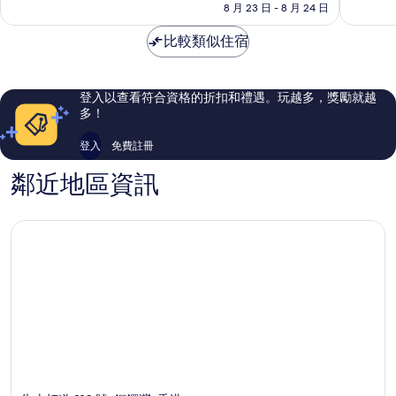
格
8 月 23 日 - 8 月 24 日
-
太
太
為
IHG
棒
棒
NT$5,790
比較類似住宿
旗
了，
了，
下
1,004
1,003
飯
則
則
店
評
評
登入以查看符合資格的折扣和禮遇。玩越多，獎勵就越
灣
論
論
多！
仔
登入
免費註冊
鄰近地區資訊