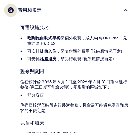
費用和規定
可選設施服務
吃到飽自助式早餐
需額外收費，成人約為 HKD284，兒
童約為 HKD152
可安排
提前入住
，需支付額外費用 (視供應情況而定)
可安排
延遲退房
，須另行收費 (視供應情況而定)
整修與關閉
住宿預計於 2026 年 6 月 1 日至 2026 年 8 月 31 日期間進行
整修 (完工日期可能會改變)，受影響的區域如下：
部分客房
住宿僅於營業時段進行裝潢整修，且會盡可能避免噪音和房
客的不便之處。
兒童和加床