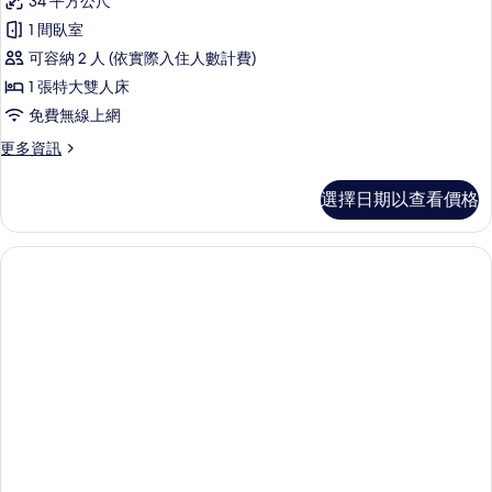
34 平方公尺
相
1 間臥室
片
可容納 2 人 (依實際入住人數計費)
1 張特大雙人床
免費無線上網
更
更多資訊
多
尊
選擇日期以查看價格
榮
客
房,
1
張
特
大
雙
人
床
的
詳
情