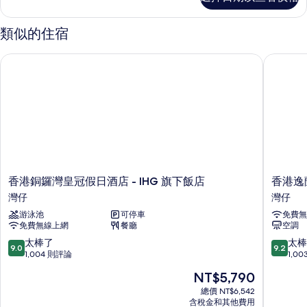
級
人
客
床,
房,
類似的住宿
2
城
張
市
香港銅鑼灣皇冠假日酒店 - IHG 旗下飯店
香港逸蘭
單
景
人
床,
觀
城
的
市
景
所
觀
有
的
詳
相
情
香
香
香港銅鑼灣皇冠假日酒店 - IHG 旗下飯店
香港逸
片
港
港
灣仔
灣仔
銅
逸
游泳池
可停車
免費無
鑼
蘭
免費無線上網
餐廳
空調
灣
銅
皇
鑼
9.0
9.2
太棒了
太棒
9.0
9.2
冠
灣
分，
分，
1,004 則評論
1,0
假
酒
滿
滿
現
NT$5,790
日
店
分
分
在
酒
灣
10
10
總價 NT$6,542
價
店
含稅金和其他費用
仔
分，
分，