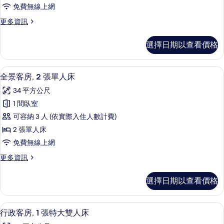
房,
城
觀
免費無線上網
市
1
的
景
更
更多資訊
張
觀
多
所
特
的
全
有
選擇日期以查看價格
詳
景
大
情
相
客
雙
房,
片
高級寢具、迷你吧、客房內保險箱、書
顯
1
1
人
全景客房, 2 張單人床
示
張
床
34 平方公尺
特
全
的
大
1 間臥室
景
雙
所
可容納 3 人 (依實際入住人數計費)
人
客
有
床
2 張單人床
房,
的
相
免費無線上網
詳
2
片
情
更
更多資訊
張
多
單
全
選擇日期以查看價格
景
人
客
床
房,
2 間酒吧/酒廊
顯
2
2
的
行政客房, 1 張特大雙人床
示
張