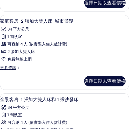
選擇日期以查看價格
政
大
客
雙
房,
高級寢具、迷你吧、客房內保險箱、書
顯
1
1
人
家庭客房, 2 張加大雙人床, 城市景觀
示
張
床
34 平方公尺
特
家
的
大
1 間臥室
庭
雙
所
可容納 4 人 (依實際入住人數計費)
人
客
有
床
2 張加大雙人床
房,
的
相
免費無線上網
詳
2
片
情
更
更多資訊
張
多
加
家
選擇日期以查看價格
庭
大
客
雙
房,
高級寢具、迷你吧、客房內保險箱、書
顯
1
2
人
全景客房, 1 張加大雙人床和 1 張沙發床
示
張
床,
34 平方公尺
加
全
城
大
1 間臥室
景
雙
市
可容納 4 人 (依實際入住人數計費)
人
客