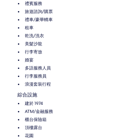
禮賓服務
旅遊諮詢/購票
禮車/豪華轎車
租車
乾洗/洗衣
美髮沙龍
行李寄放
婚宴
多語服務人員
行李服務員
浪漫套裝行程
綜合設施
建於 1974
ATM/金融服務
櫃台保險箱
頂樓露台
花園