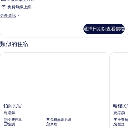
準
加
的
免費無線上網
床
四
所
的
更
更多資訊
人
詳
多
有
情
房
標
相
選擇日期以查看價格
準
-
片
四
可
人
類似的住宿
房
加
-
床
鉑鈳民宿
哈樓民宿
可
的
加
床
所
的
有
詳
情
相
片
鉑
哈
鉑鈳民宿
哈樓民
鈳
樓
鹿港鎮
鹿港鎮
民
民
免費停車
免費無線上網
免費無
宿
宿
空調
禁煙
禁煙
鹿
鹿