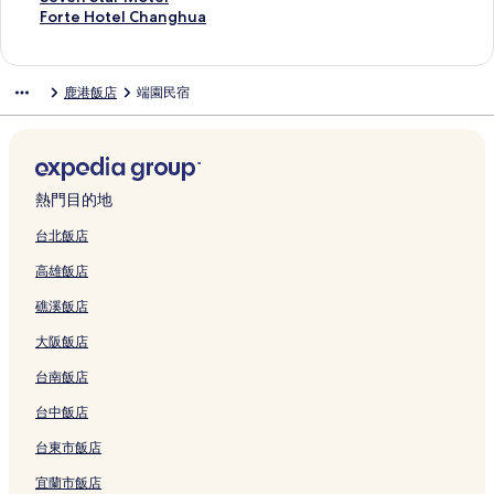
s
r
連
r
的
d
n
s
i
o
e
U
a
l
e
F
Forte Hotel Changhua
t
的
結
I
連
e
g
t
a
u
S
r
n
l
v
o
a
連
n
結
n
,
a
n
s
p
B
g
o
e
r
y
結
n
I
a
y
的
e
a
o
B
的
n
t
鹿港飯店
端園民宿
的
s
n
T
的
連
的
M
u
&
連
S
e
連
的
n
r
連
結
連
o
t
B
結
t
H
結
連
的
i
結
結
t
i
的
a
o
結
連
b
e
q
連
r
t
結
u
l
u
結
M
e
t
的
e
o
l
熱門目的地
e
連
M
t
C
P
結
o
e
h
台北飯店
o
t
l
a
高雄飯店
r
e
的
n
t
l
連
g
礁溪飯店
f
-
結
h
o
C
u
大阪飯店
l
h
a
i
a
的
台南飯店
o
n
連
H
g
結
台中飯店
o
-
台東市飯店
t
H
e
u
宜蘭市飯店
l
a