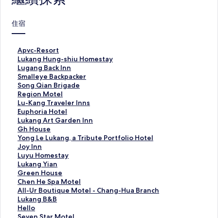
住宿
A
Apvc-Resort
p
L
Lukang Hung-shiu Homestay
v
u
L
Lugang Back Inn
c
k
u
S
Smalleye Backpacker
-
a
g
m
S
Song Qian Brigade
R
n
a
a
o
R
Region Motel
e
g
n
l
n
e
L
Lu-Kang Traveler Inns
s
H
g
l
g
g
u
E
Euphoria Hotel
o
u
B
e
Q
i
-
u
L
Lukang Art Garden Inn
r
n
a
y
i
o
K
p
u
G
Gh House
t
g
c
e
a
n
a
h
k
h
Y
Yong Le Lukang, a Tribute Portfolio Hotel
的
-
k
B
n
M
n
o
a
H
o
J
Joy Inn
連
s
I
a
B
o
g
r
n
o
n
o
L
Luyu Homestay
結
h
n
c
r
t
T
i
g
u
g
y
u
L
Lukang Yian
i
n
k
i
e
r
a
A
s
L
I
y
u
G
Green House
u
的
p
g
l
a
H
r
e
e
n
u
k
r
C
Chen He Spa Motel
H
連
a
a
的
v
o
t
的
L
n
H
a
e
h
A
All-Ur Boutique Motel - Chang-Hua Branch
o
結
c
d
連
e
t
G
連
u
的
o
n
e
e
l
L
Lukang B&B
m
k
e
結
l
e
a
結
k
連
m
g
n
n
l
u
H
Hello
e
e
的
e
l
r
a
結
e
Y
H
H
-
k
e
S
Seven Star Motel