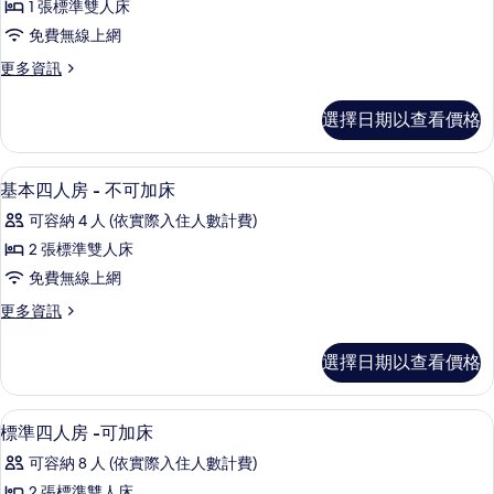
選
1 張標準雙人床
人
條
免費無線上網
房
件
更
更多資訊
的
多
所
雙
選擇日期以查看價格
人
有
房
相
的
書桌、折疊床/加床、免費無線上網
顯
3
詳
基本四人房 - 不可加床
片
示
情
可容納 4 人 (依實際入住人數計費)
基
2 張標準雙人床
本
免費無線上網
四
更
更多資訊
人
多
房
基
選擇日期以查看價格
本
-
四
不
人
書桌、折疊床/加床、免費無線上網
顯
3
房
可
標準四人房 -可加床
示
-
加
可容納 8 人 (依實際入住人數計費)
不
標
床
可
2 張標準雙人床