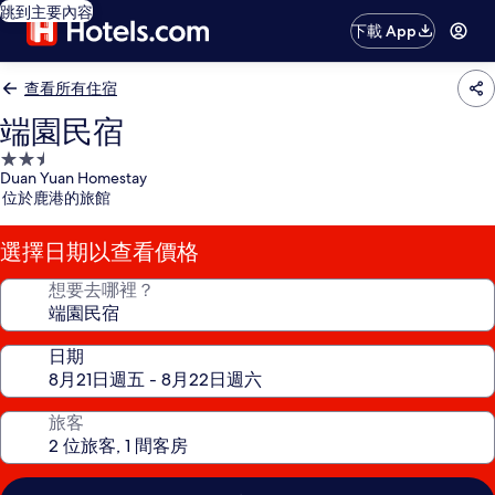
跳到主要內容
下載 App
查看所有住宿
端園民宿
2.5
Duan Yuan Homestay
星
位於鹿港的旅館
級
住
選擇日期以查看價格
宿
想要去哪裡？
日期
旅客