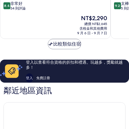
港
港
8.4
9.2
非常好
太棒
8.4
9.2
鎮
鎮
分，
分，
34 則評論
5 則
滿
滿
現
NT$2,290
分
分
在
10
10
總價 NT$2,645
價
含稅金和其他費用
分，
分，
格
9 月 6 日 - 9 月 7 日
非
太
為
常
棒
NT$2,290
比較類似住宿
好，
了，
34
5
則
則
評
評
登入以查看符合資格的折扣和禮遇。玩越多，獎勵就越
論
論
多！
登入
免費註冊
鄰近地區資訊