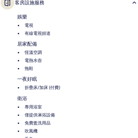
客房設施服務
娛樂
電視
有線電視頻道
居家配備
恆溫空調
電熱水壺
拖鞋
一夜好眠
折疊床/加床 (付費)
衛浴
專用浴室
僅提供淋浴設備
免費盥洗用品
吹風機