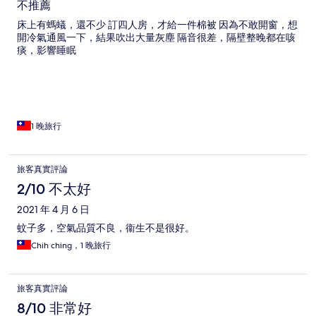
不推薦
床上有螞蟻，還不少 訂四人房，才給一件棉被 因為不敢開窗，想
開冷氣通風一下，結果吹出大量灰塵 隔音很差，隔壁整晚都在咳
痰，影響睡眠
1 晚旅行
旅客真實評論
2/10 不太好
2021 年 4 月 6 日
蚊子多，空氣品質不良，衞生不是很好。
Chih ching，1 晚旅行
旅客真實評論
8/10 非常好