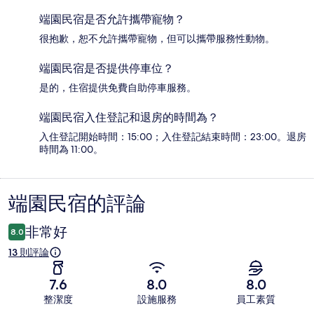
端園民宿是否允許攜帶寵物？
很抱歉，恕不允許攜帶寵物，但可以攜帶服務性動物。
端園民宿是否提供停車位？
是的，住宿提供免費自助停車服務。
端園民宿入住登記和退房的時間為？
入住登記開始時間：15:00；入住登記結束時間：23:00。退房
時間為 11:00。
端園民宿的評論
評
論
非常好
8.0
13 則評論
7.6
8.0
8.0
整潔度
設施服務
員工素質