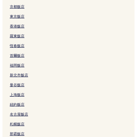
的
B
京都飯店
連
r
結
a
東京飯店
n
香港飯店
c
h
羅東飯店
的
連
恆春飯店
結
首爾飯店
福岡飯店
新北市飯店
曼谷飯店
上海飯店
紐約飯店
名古屋飯店
札幌飯店
那霸飯店