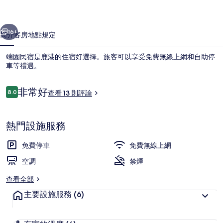
片
一個
下一個
集
16+
簡介
客房
地點
規定
端園民宿是鹿港的住宿好選擇。旅客可以享受免費無線上網和自助停
車等禮遇。
評
非常好
8.0
查看 13 則評論
8.0 分，滿分 10 分，
論
熱門設施服務
外觀細部
免費停車
免費無線上網
空調
禁煙
查看全部
主要設施服務
(6)