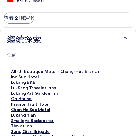
mei-mei，1 晚旅行
查看 2 則評論
繼續探索
住宿
A
All-Ur Boutique Motel - Chang-Hua Branch
l
I
Inn Sun Hotel
l
n
L
Lukang B&B
-
n
u
L
Lu-Kang Traveler Inns
U
S
k
u
L
Lukang Art Garden Inn
r
u
a
-
u
G
Gh House
B
n
n
K
k
h
P
Passion Fruit Hotel
o
H
g
a
a
H
a
C
Chen He Spa Motel
u
o
B
n
n
o
s
h
L
Lukang Yian
t
t
&
g
g
u
s
e
u
S
Smalleye Backpacker
i
e
B
T
A
s
i
n
k
m
T
Timios Inn.
q
l
的
r
r
e
o
H
a
a
i
S
Song Qian Brigade