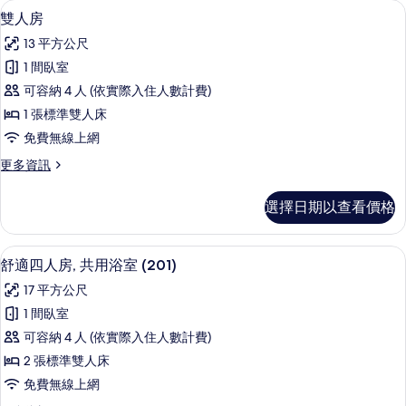
客
雙人房 | 遮光布/窗簾、隔音、折疊床
顯
11
雙人房
房
示
篩
13 平方公尺
雙
選
1 間臥室
人
條
可容納 4 人 (依實際入住人數計費)
房
件
1 張標準雙人床
的
免費無線上網
所
更
更多資訊
有
多
相
雙
選擇日期以查看價格
人
片
房
的
舒適四人房, 共用浴室 (201) | 遮
顯
15
詳
舒適四人房, 共用浴室 (201)
示
情
17 平方公尺
舒
1 間臥室
適
可容納 4 人 (依實際入住人數計費)
四
2 張標準雙人床
人
免費無線上網
房,