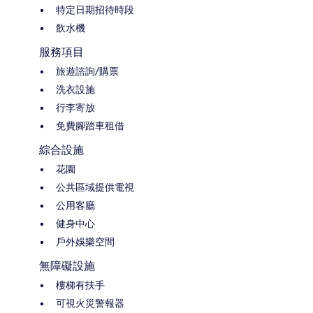
特定日期招待時段
飲水機
服務項目
旅遊諮詢/購票
洗衣設施
行李寄放
免費腳踏車租借
綜合設施
花園
公共區域提供電視
公用客廳
健身中心
戶外娛樂空間
無障礙設施
樓梯有扶手
可視火災警報器