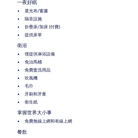
一夜好眠
遮光布/窗簾
隔音設施
折疊床/加床 (付費)
提供床單
衛浴
僅提供淋浴設備
免治馬桶
免費盥洗用品
吹風機
毛巾
牙刷和牙膏
衛生紙
掌握世界大小事
免費無線上網和有線上網
餐飲