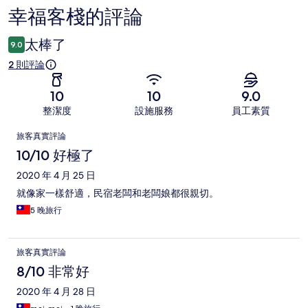
幸福客棧的評論
評
論
太棒了
9.0
2 則評論
10
10
9.0
整潔度
設施服務
員工素質
評
旅客真實評論
論
10/10 好極了
2020 年 4 月 25 日
就像家一樣舒適，民宿老闆和老闆娘都很親切。
5 晚旅行
旅客真實評論
8/10 非常好
2020 年 4 月 28 日