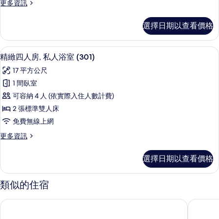
更
更多資訊
共
多
用
舒
選擇日期以查看價格
適
浴
四
室
人
精緻四人房, 私人浴室 (301) | 遮
顯
18
房,
精緻四人房, 私人浴室 (301)
(201)
示
共
的
17 平方公尺
用
精
所
浴
1 間臥室
緻
室
有
可容納 4 人 (依實際入住人數計費)
(201)
四
相
的
2 張標準雙人床
人
詳
片
免費無線上網
情
房,
更
更多資訊
私
多
人
精
選擇日期以查看價格
緻
浴
四
室
人
類似的住宿
房,
(301)
私
的
華宿彰濱快捷商旅
彰化員林
人
所
浴