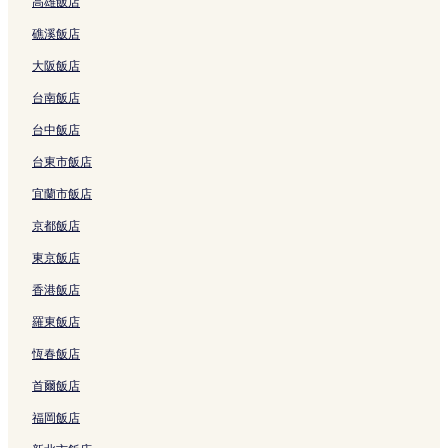
高雄飯店
結
t
t
m
u
h
的
結
e
f
e
a
u
連
礁溪飯店
l
o
s
的
a
結
的
l
t
連
J
大阪飯店
連
i
a
結
h
結
o
y
o
台南飯店
H
的
n
o
連
g
台中飯店
t
結
j
台東市飯店
e
h
l
e
宜蘭市飯店
的
n
連
g
京都飯店
結
的
連
東京飯店
結
香港飯店
羅東飯店
恆春飯店
首爾飯店
福岡飯店