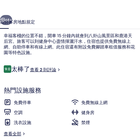
片
一個
下一個
集
65+
簡介
客房
地點
規定
幸福客棧的位置不錯，開車 15 分鐘內就會到八卦山風景區和鹿港天
后宮。旅客可以到健身中心盡情揮灑汗水，住宿也提供免費無線上
網、自助停車和有線上網。此住宿還有附設免費腳踏車租借服務和花
園等特色設施。
評
太棒了
9.0
查看 2 則評論
9.0 分，滿分 10 分，
論
庭園
熱門設施服務
免費停車
免費無線上網
空調
健身房
洗衣設施
禁煙
查看全部