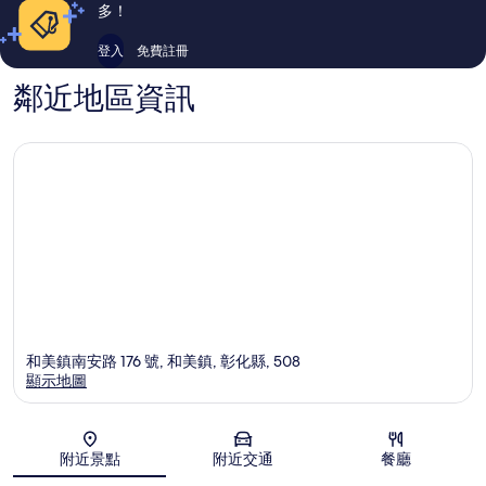
論
論
多！
登入
免費註冊
鄰近地區資訊
和美鎮南安路 176 號, 和美鎮, 彰化縣, 508
顯示地圖
地圖
附近景點
附近交通
餐廳