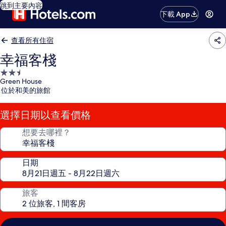
跳到主要內容
下載 App
查看所有住宿
幸福客棧
2.5
Green House
星
位於和美的旅館
級
住
選擇日期以查看價格
宿
想要去哪裡？
日期
旅客