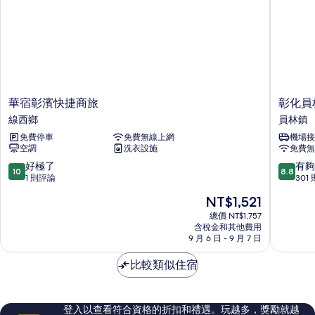
室
有
(301)
相
的
詳
片
情
華
彰
華宿彰濱快捷商旅
彰化員
宿
化
線西鄉
員林鎮
彰
員
免費停車
免費無線上網
機場接
濱
林
空調
洗衣設施
免費無
快
麗
捷
禧
10.0
8.8
好極了
有夠
10
8.8
商
酒
分，
分，
1 則評論
301
旅
店
滿
滿
現
NT$1,521
線
員
分
分
在
西
林
10
10
總價 NT$1,757
價
鄉
含稅金和其他費用
鎮
分，
分，
格
9 月 6 日 - 9 月 7 日
好
有
為
極
夠
NT$1,521
比較類似住宿
了，
讚，
1
301
則
則
評
評
登入以查看符合資格的折扣和禮遇。玩越多，獎勵就越