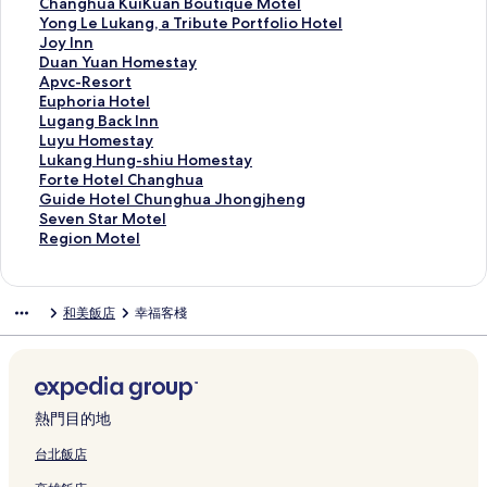
u
的
連
a
t
的
n
e
n
l
m
o
C
Changhua KuiKuan Boutique Motel
e
連
結
v
G
連
F
S
g
l
i
n
h
Y
Yong Le Lukang, a Tribute Portfolio Hotel
M
結
e
a
結
r
p
Y
e
o
g
a
o
J
Joy Inn
o
l
r
u
a
i
y
s
Q
n
n
o
D
Duan Yuan Homestay
t
e
d
i
M
a
e
I
i
g
g
y
u
A
Apvc-Resort
e
r
e
t
o
n
B
n
a
h
L
I
a
p
E
Euphoria Hotel
l
I
n
H
t
的
a
n
n
u
e
n
n
v
u
L
Lugang Back Inn
-
n
I
o
e
連
c
.
B
a
L
n
Y
c
p
u
L
Luyu Homestay
C
n
n
t
l
結
k
的
r
K
u
的
u
-
h
g
u
L
Lukang Hung-shiu Homestay
h
s
n
e
的
p
連
i
u
k
連
a
R
o
a
y
u
F
Forte Hotel Changhua
a
的
的
l
連
a
結
g
i
a
結
n
e
r
n
u
k
o
G
Guide Hotel Chunghua Jhongjheng
n
連
連
的
結
c
a
K
n
H
s
i
g
H
a
r
u
S
Seven Star Motel
g
結
結
連
k
d
u
g
o
o
a
B
o
n
t
i
e
R
Region Motel
-
結
e
e
a
,
m
r
H
a
m
g
e
d
v
e
H
r
的
n
a
e
t
o
c
e
H
H
e
e
g
u
的
連
B
T
s
的
t
k
s
u
o
H
n
i
和美飯店
幸福客棧
a
連
結
o
r
t
連
e
I
t
n
t
o
S
o
B
結
u
i
a
結
l
n
a
g
e
t
t
n
r
t
b
y
的
n
y
-
l
e
a
M
a
i
u
的
連
的
的
s
C
l
r
o
n
q
t
連
結
連
連
h
h
C
M
t
c
u
e
結
結
結
i
a
h
o
e
熱門目的地
h
e
P
u
n
u
t
l
的
M
o
H
g
n
e
的
台北飯店
連
o
r
o
h
g
l
連