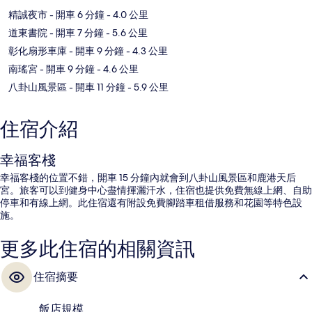
精誠夜市
- 開車 6 分鐘
- 4.0 公里
道東書院
- 開車 7 分鐘
- 5.6 公里
彰化扇形車庫
- 開車 9 分鐘
- 4.3 公里
南瑤宮
- 開車 9 分鐘
- 4.6 公里
八卦山風景區
- 開車 11 分鐘
- 5.9 公里
住宿介紹
幸福客棧
幸福客棧的位置不錯，開車 15 分鐘內就會到八卦山風景區和鹿港天后
宮。旅客可以到健身中心盡情揮灑汗水，住宿也提供免費無線上網、自助
停車和有線上網。此住宿還有附設免費腳踏車租借服務和花園等特色設
施。
更多此住宿的相關資訊
住宿摘要
飯店規模