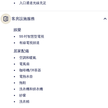
入口通道光線充足
客房設施服務
娛樂
55 吋智慧型電視
有線電視頻道
居家配備
空調和暖氣
電風扇
咖啡機/沖茶器
電熱水壺
拖鞋
洗衣機和烘衣機
紗窗
洗衣精