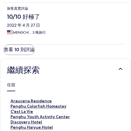
旅客真實評論
10/10 好極了
2022 年 4 月 27 日
MENGCHI，3 晚旅行
查看 10 則評論
繼續探索
住宿
A
Araucaria Residence
r
P
Penghu Colorfish Homestay
a
e
C
C'est La Vie
u
n
'
P
Penghu Youth Activity Center
c
g
e
e
D
Discovery Hotel
a
h
s
n
i
P
Penghu Haiyue Hotel