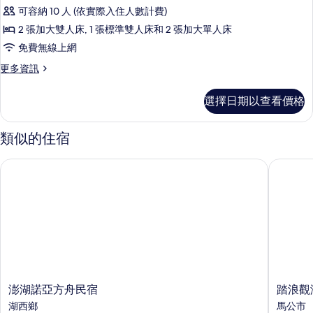
華
吸
花
可容納 10 人 (依實際入住人數計費)
煙
客
房,
園
2 張加大雙人床, 1 張標準雙人床和 2 張加大單人床
房,
花
景
免費無線上網
園
2
觀
景
更
更多資訊
間
觀
多
的
臥
的
豪
選擇日期以查看價格
所
詳
華
室,
情
客
有
非
房,
類似的住宿
相
2
吸
間
片
煙
澎湖諾亞方舟民宿
踏浪觀海
臥
房,
室,
非
庭
吸
園
煙
房,
景
庭
觀
園
景
的
觀
澎
踏
澎湖諾亞方舟民宿
踏浪觀
所
的
湖
浪
湖西鄉
馬公市
詳
有
諾
觀