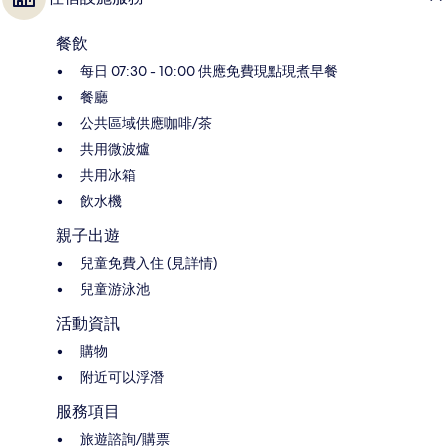
餐飲
每日 07:30 - 10:00 供應免費現點現煮早餐
餐廳
公共區域供應咖啡/茶
共用微波爐
共用冰箱
飲水機
親子出遊
兒童免費入住 (見詳情)
兒童游泳池
活動資訊
購物
附近可以浮潛
服務項目
旅遊諮詢/購票