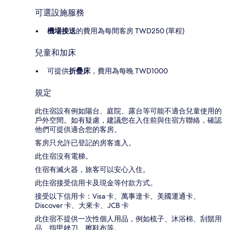
可選設施服務
機場接送
的費用為每間客房 TWD250 (單程)
兒童和加床
可提供
折疊床
，費用為每晚 TWD1000
規定
此住宿設有例如陽台、庭院、露台等可能不適合兒童使用的
戶外空間。如有疑慮，建議您在入住前與住宿方聯絡，確認
他們可提供適合您的客房。
客房只允許已登記的房客進入。
此住宿沒有電梯。
住宿有滅火器，旅客可以安心入住。
此住宿接受信用卡及現金等付款方式。
接受以下信用卡：Visa 卡、萬事達卡、美國運通卡、
Discover 卡、大來卡、JCB 卡
此住宿不提供一次性個人用品，例如梳子、沐浴棉、刮鬍用
品、指甲銼刀、擦鞋布等。