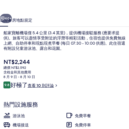
集
一個
下一個
40+
簡介
客房
地點
規定
船家寶離機場僅 5.4 公里 (3.4 英里)，提供機場接駁服務 (應要求提
供)。旅客可以盡情享受附近的浮潛等精彩活動，住宿也提供免費無線
上網、自助停車和現點現煮早餐 (每日 07:30 - 10:00 供應)。此住宿還
有附設兒童游泳池、露台和花園。
目
NT$2,244
前
總價 NT$2,592
的
含稅金和其他費用
價
8 月 9 日 - 8 月 10 日
豪華客房, 2 間臥室, 非吸煙房, 庭園
格
評
好極了
9.8
查看 10 則評論
是
9.8 分，滿分 10 分，
論
NT$2,244
熱門設施服務
游泳池
免費早餐
機場接送
免費停車