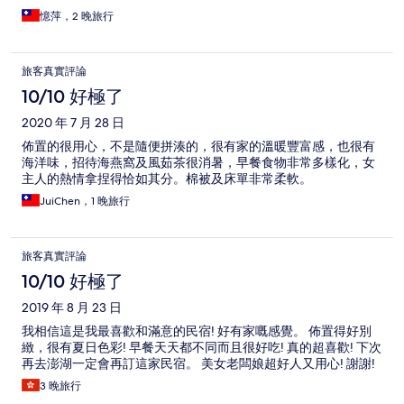
憶萍，2 晚旅行
旅客真實評論
10/10 好極了
2020 年 7 月 28 日
佈置的很用心，不是隨便拼湊的，很有家的溫暖豐富感，也很有
海洋味，招待海燕窩及風茹茶很消暑，早餐食物非常多樣化，女
主人的熱情拿捏得恰如其分。棉被及床單非常柔軟。
JuiChen，1 晚旅行
旅客真實評論
10/10 好極了
2019 年 8 月 23 日
我相信這是我最喜歡和滿意的民宿! 好有家嘅感覺。 佈置得好別
緻，很有夏日色彩! 早餐天天都不同而且很好吃! 真的超喜歡! 下次
再去澎湖一定會再訂這家民宿。 美女老闆娘超好人又用心! 謝謝!
3 晚旅行