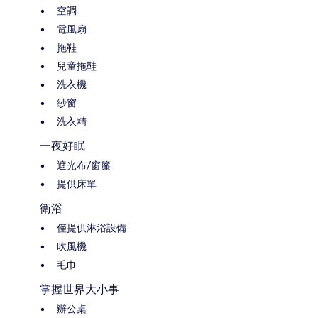
空調
電風扇
拖鞋
兒童拖鞋
洗衣機
紗窗
洗衣精
一夜好眠
遮光布/窗簾
提供床單
衛浴
僅提供淋浴設備
吹風機
毛巾
掌握世界大小事
辦公桌