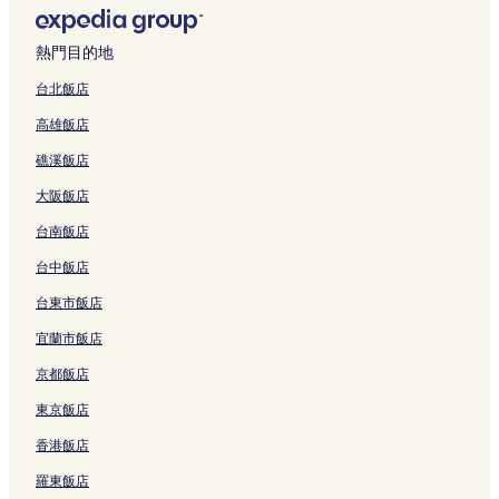
B
u
連
h
連
的
s
B
a
的
H
結
e
結
連
t
&
n
連
o
r
結
a
B
g
熱門目的地
結
m
a
y
的
B
e
t
的
連
&
台北飯店
s
o
連
結
B
高雄飯店
t
n
結
的
a
P
連
礁溪飯店
y
e
結
的
n
大阪飯店
連
g
結
h
台南飯店
u
的
台中飯店
連
台東市飯店
結
宜蘭市飯店
京都飯店
東京飯店
香港飯店
羅東飯店