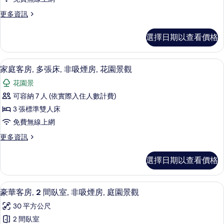
房,
非
煙
更
更多資訊
吸
多
多
房
煙
張
行
房
的
選擇日期以查看價格
政
的
床,
所
客
詳
非
房,
情
有
家庭客房, 多張床, 非吸煙房, 花園景
顯
8
多
家庭客房, 多張床, 非吸煙房, 花園景觀
吸
相
示
張
煙
花園景
床,
片
家
非
房,
可容納 7 人 (依實際入住人數計費)
庭
吸
花
3 張標準雙人床
煙
客
房,
園
免費無線上網
房,
花
景
更
更多資訊
園
多
多
觀
景
張
家
觀
選擇日期以查看價格
的
庭
的
床,
客
所
詳
非
房,
情
豪華客房, 2 間臥室, 非吸煙房, 庭園
顯
有
15
多
豪華客房, 2 間臥室, 非吸煙房, 庭園景觀
吸
示
張
相
煙
30 平方公尺
床,
豪
片
非
房,
2 間臥室