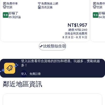
情
免費停車
免費無線上網
免費停
亞
海
相
空調
洗衣設施
空調
方
馬
片
舟
公
9.8
9.6
好極了
好極
9.8
9.6
民
市
分，
分，
35 則評論
34 
宿
滿
滿
現
NT$1,957
湖
分
分
在
西
10
10
總價 NT$2,260
價
鄉
含稅金和其他費用
分，
分，
格
8 月 8 日 - 8 月 9 日
好
好
為
極
極
NT$1,957
比較類似住宿
了，
了，
35
34
則
則
評
評
登入以查看符合資格的折扣和禮遇。玩越多，獎勵就越
論
論
多！
登入
免費註冊
鄰近地區資訊