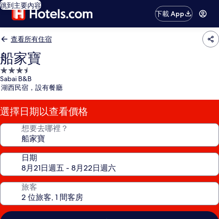
跳到主要內容
下載 App
查看所有住宿
船家寶
3.5
Sabai B&B
星
湖西民宿，設有餐廳
級
住
選擇日期以查看價格
宿
想要去哪裡？
日期
旅客