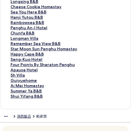
r
u
t
g
s
e
L
Longxing B&B
i
C
L
h
c
n
o
C
Cheese Cookie Homestay
a
o
a
u
o
g
n
h
S
Sea You Here B&B
R
l
V
Y
v
h
g
e
e
H
Hanji Yutou B&B
e
o
i
o
e
u
x
e
a
a
R
Rainbowsea B&B
s
r
e
u
r
H
i
s
Y
n
a
P
Penghu An-I Hotel
i
f
的
t
y
a
n
e
o
j
i
e
C
Chunfa B&B
d
i
連
h
H
i
g
C
u
i
n
n
h
L
Longman Villa
e
s
結
A
o
y
B
o
H
Y
b
g
u
o
R
Remember Sea View B&B
n
h
c
t
u
&
o
e
u
o
h
n
n
e
S
Star Moon Sun Penghu Homestay
c
H
t
e
e
B
k
r
t
w
u
f
g
m
t
H
Happy Cape B&B
e
o
i
l
H
的
i
e
o
s
A
a
m
e
a
a
S
Seng-Kuo Hotel
的
m
v
的
o
連
e
B
u
e
n
B
a
m
r
p
e
F
Four Points By Sheraton Penghu
連
e
i
連
t
結
H
&
B
a
-
&
n
b
M
p
n
o
A
Apause Hotel
結
s
t
結
e
o
B
&
B
I
B
V
e
o
y
g
u
p
S
Sh Villa
t
y
l
m
的
B
&
H
的
i
r
o
C
-
r
a
h
G
Guiyuehome
a
C
的
e
連
的
B
o
連
l
S
n
a
K
P
u
V
u
A
Ai Mei Homestay
y
e
連
s
結
連
的
t
結
l
e
S
p
u
o
s
i
i
i
S
Summer Ya B&B
的
n
結
t
結
連
e
a
a
u
e
o
i
e
l
y
M
u
S
Shui Yifang B&B
連
t
a
結
l
的
V
n
B
H
n
H
l
u
e
m
h
結
e
y
的
連
i
P
&
o
t
o
a
e
i
m
u
r
的
連
結
e
e
B
t
s
t
的
h
H
e
i
湖西飯店
船家寶
的
連
結
w
n
的
e
B
e
連
o
o
r
Y
連
結
B
g
連
l
y
l
結
m
m
Y
i
結
&
h
結
的
S
的
e
e
a
f