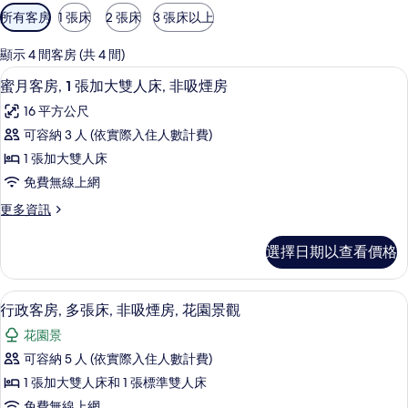
可
所有客房
1 張床
2 張床
3 張床以上
用
的
顯示 4 間客房 (共 4 間)
客
蜜月客房, 1 張加大雙人床, 非吸煙房
顯
5
蜜月客房, 1 張加大雙人床, 非吸煙房
房
示
篩
16 平方公尺
蜜
選
可容納 3 人 (依實際入住人數計費)
月
條
1 張加大雙人床
客
件
免費無線上網
房,
更
更多資訊
1
多
張
蜜
選擇日期以查看價格
月
加
客
大
房,
行政客房, 多張床, 非吸煙房, 花園景
顯
6
1
雙
行政客房, 多張床, 非吸煙房, 花園景觀
示
張
人
花園景
加
行
床,
大
可容納 5 人 (依實際入住人數計費)
政
雙
非
1 張加大雙人床和 1 張標準雙人床
人
客
吸
床,
免費無線上網