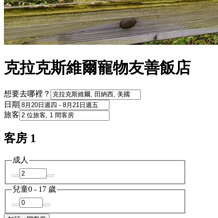
克拉克斯維爾寵物友善飯店
想要去哪裡？
日期
旅客
客房 1
成人
兒童
0 - 17 歲