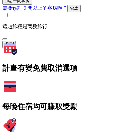
加訂一間客房
需要預訂 9 間以上的客房嗎？
完成
這趟旅程是商務旅行
搜尋
計畫有變免費取消選項
每晚住宿均可賺取獎勵