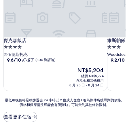
傑克森飯店
維斯帕飯
傑克森飯店
維斯帕飯
4.0
3.0
星
星
西伍德斯托克
Woodstock
級
9.6
級
9.2
9.6/10
9.2/10
好極了
(300 則評論)
分，
分，
住
住
現
NT$5,204
滿
滿
宿
宿
在
分
分
總價 NT$5,724
價
10
10
含稅金和其他費用
格
分，
分，
8 月 23 日 - 8 月 24 日
為
好
太
NT$5,204
極
棒
最
最低每晚價格是根據過去 24 小時以 2 位成人住宿 1 晚為條件所搜尋到的價格。
了，
了，
價格和供應情況可能會有所變動，可能受到其他條款限制。
低
(300
(70
每
則
則
晚
評
評
查看更多住宿
價
論)
論)
格