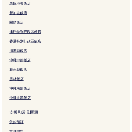
馬爾地夫飯店
華盛頓飯店
綠山國家森林附近的飯店
新加坡飯店
溫德姆飯店
關島飯店
溫莎飯店
澳門特別行政區飯店
溫德姆郡飯店
香港特別行政區飯店
伍德史塔克飯店
澎湖縣飯店
佛蒙特州自然科學協會附近的飯店
沖繩中部飯店
徹斯特飯店
花蓮縣飯店
奈特的蜘蛛網農場附近的飯店
雲林飯店
綠山國家高爾夫球場附近的飯店
沖繩南部飯店
佛蒙特自然科學研究所附近的飯店
沖繩北部飯店
一般停車場附近的飯店
布朗斯維爾飯店
支援和常見問題
華倫飯店
您的預訂
牙買加飯店
常見問題