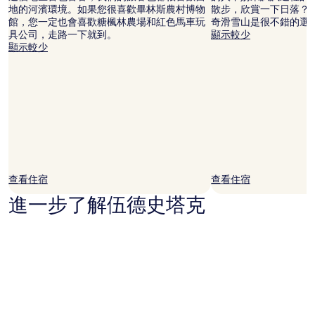
價
地的河濱環境。如果您很喜歡畢林斯農村博物
散步，欣賞一下日落？
格。
館，您一定也會喜歡糖楓林農場和紅色馬車玩
奇滑雪山是很不錯的選
價
具公司，走路一下就到。
顯示較少
格
顯示較少
和
供
應
情
況
可
能
會
有
所
查看住宿
查看住宿
變
動，
進一步了解伍德史塔克
可
能
受
到
其
他
條
款
限