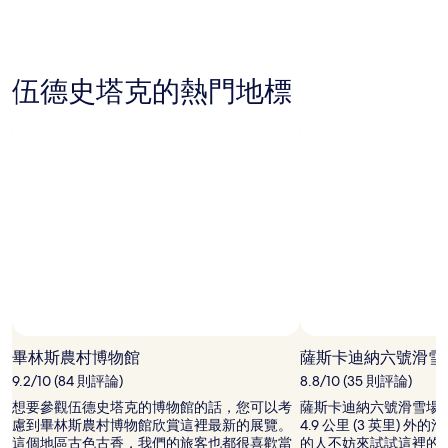
是
根
據
過
去
伍德史塔克的熱門地標
24
小
時
以
2
位
成
人
住
宿
1
晚
為
條
件
畢林斯農村博物館
薩斯卡迪納六號滑雪
所
9.2/10 (84 則評論)
8.8/10 (35 則評論)
搜
尋
想要參觀伍德史塔克的博物館的話，您可以考
薩斯卡迪納六號滑雪場
到
慮到畢林斯農村博物館欣賞這裡最新的展覽。
4.9 公里 (3 英里) 
的
這個地區古色古香，我們的旅客也都很喜歡當
的人不妨來試試這裡的