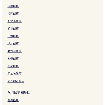
Plush Quartz Art Glass - 玻璃吹製工作室及畫廊附近的飯店
首爾飯店
伊萊恩·貝克威思畫廊附近的飯店
福岡飯店
下一階段藝術劇場附近的飯店
新北市飯店
超級讚四人座特快滑雪纜車附近的飯店
曼谷飯店
日出特快滑雪纜車附近的飯店
上海飯店
冰屋溜冰場附近的飯店
紐約飯店
維京北歐滑雪中心附近的飯店
名古屋飯店
多塞特飯店
札幌飯店
奇滕登飯店
雅典飯店
那霸飯店
丹比飯店
新加坡飯店
庫奇峽谷村附近的飯店
胡志明市飯店
南伍茲塔克飯店
熱門國家和地區
曼徹斯特中心飯店
台灣飯店
桑德蘭飯店