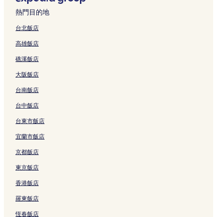
西多佛的寵物友善飯店
熱門目的地
西多佛的親子飯店
台北飯店
梅德河谷附近的商務飯店
高雄飯店
佛蒙特的商務飯店
礁溪飯店
溫霍爾的寵物友善飯店
大阪飯店
勒德羅的寵物友善飯店
台南飯店
白河匯口的寵物友善飯店
台中飯店
白河匯口的平價飯店
曼徹斯特的Spa 飯店
台東市飯店
曼徹斯特的親子飯店
宜蘭市飯店
雷道國際極速賽車場附近的飯店
京都飯店
南倫敦德里飯店
東京飯店
南佛蒙特拉特蘭地方機場附近的飯店
香港飯店
林肯飯店
羅東飯店
Uvm健康網絡 - 中佛蒙特醫療中心附近的飯店
恆春飯店