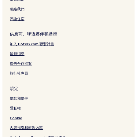
水晶海灘飯店
聯絡我們
卡文迪許飯店
評論住宿
凱瑟頓飯店
白河匯口飯店
供應商、聯盟夥伴和媒體
邦迪現代藝術館附近的飯店
加入 Hotels.com 聯盟計畫
Pico 山奇靈頓滑雪勝地附近的飯店
最新消息
Uvm 健康網絡 - Porter 醫療中心附近的飯店
廣告合作提案
鐘樓基地區飯店
旅行社專員
綠山攀岩中心附近的飯店
密德伯里飯店
規定
Snowshed 快速四人滑雪纜車附近的飯店
條款和條件
愛德華 F. 奈普州立機場附近的飯店
隱私權
佛蒙特州眾議院附近的飯店
Cookie
綠山文化中心附近的飯店
內容指引和報告內容
秘魯飯店