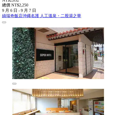
NT$2,032
總價 NT$2,250
9 月 6 日 - 9 月 7 日
綠瑞奇飯店沖繩名護 人工溫泉・二股湯之華