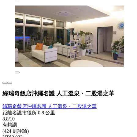
綠瑞奇飯店沖繩名護 人工溫泉・二股湯之華
綠瑞奇飯店沖繩名護 人工溫泉・二股湯之華
距離名護市役所 0.8 公里
8.8/10
有夠讚
(424 則評論)