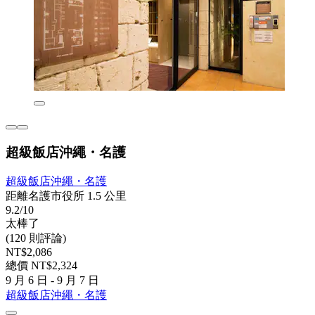
超級飯店沖繩・名護
超級飯店沖繩・名護
距離名護市役所 1.5 公里
9.2/10
太棒了
(120 則評論)
NT$2,086
總價 NT$2,324
9 月 6 日 - 9 月 7 日
超級飯店沖繩・名護