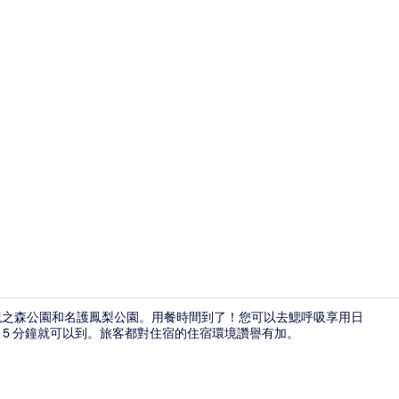
住宿影片
 世紀之森公園和名護鳳梨公園。用餐時間到了！您可以去鰓呼吸享用日
5 分鐘就可以到。旅客都對住宿的住宿環境讚譽有加。
供應晚餐