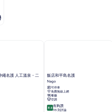
格
繩名護 人工溫泉・二股湯之華
飯店和平島名護
飯
沖繩名護 人工溫泉・二
飯店和平島名護
店
Nago
和
可停車
平
免費無線上網
島
餐廳
名
空調
護
8.6
有夠讚
Nago
8.6
分，
115 則評論