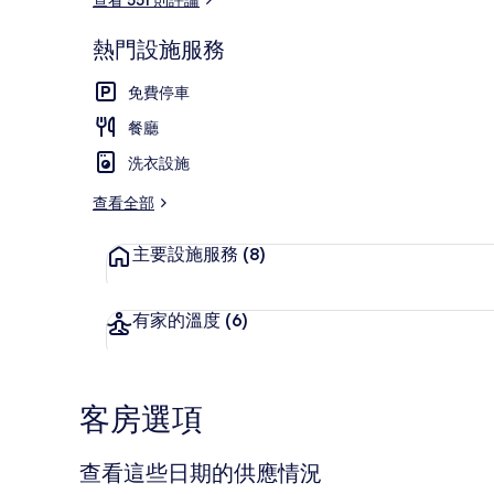
熱門設施服務
極品雙床房, 
免費停車
餐廳
洗衣設施
查看全部
主要設施服務
(8)
有家的溫度
(6)
客房選項
查看這些日期的供應情況