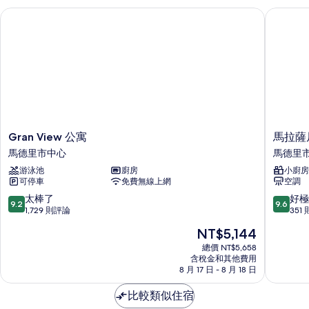
Gran View 公寓
馬拉薩尼
Gran
馬
Gran View 公寓
馬拉薩
View
拉
馬德里市中心
馬德里
公
薩
游泳池
廚房
小廚房
寓
尼
可停車
免費無線上網
空調
馬
亞
德
部
9.2
9.6
太棒了
好極
9.2
9.6
里
落
分，
分，
1,729 則評論
351
市
馬
滿
滿
現
NT$5,144
中
德
分
分
在
心
里
10
10
總價 NT$5,658
價
含稅金和其他費用
市
分，
分，
格
8 月 17 日 - 8 月 18 日
中
太
好
為
心
棒
極
NT$5,144
比較類似住宿
了，
了，