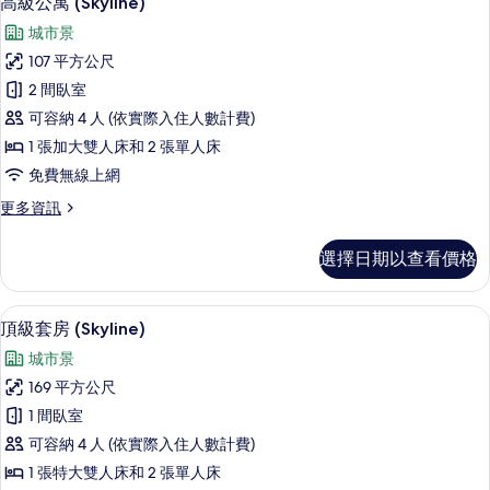
高級公寓 (Skyline)
示
的
城市景
詳
高
情
107 平方公尺
級
2 間臥室
公
可容納 4 人 (依實際入住人數計費)
寓
1 張加大雙人床和 2 張單人床
(Skyline)
免費無線上網
的
更
更多資訊
所
多
有
高
選擇日期以查看價格
級
相
公
片
寓
頂級套房 (Skyline) | 高級寢具、
顯
50
(Skyline)
頂級套房 (Skyline)
示
的
城市景
詳
頂
情
169 平方公尺
級
1 間臥室
套
可容納 4 人 (依實際入住人數計費)
房
1 張特大雙人床和 2 張單人床
(Skyline)