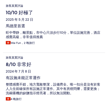
評
旅客真實評論
論
10/10 好極了
2025 年 5 月 22 日
馬德里首選
旺中帶静，離景點，市中心只須步行10分，單位設施完善，酒店
感覺高級，非常值得推薦
Wai Fun，2 晚旅行
旅客真實評論
8/10 非常好
2024 年 7 月 8 日
有設施未能正常運作
整體感覺不錯，地方寬敞整潔，設備齊全。唯一扣分是沒有於客
人入住前確保所有設施正常運作。其中有房燈閃爍，需要更換；
洗碗碟機的缺鹽指示燈亮著，所以無法開動。
4 晚旅行