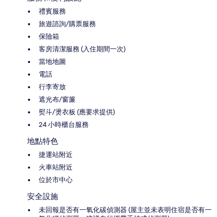
禮賓服務
旅遊諮詢/購票服務
保險箱
客房清潔服務 (入住期間一次)
當地地圖
電話
行李寄放
遮光布/窗簾
熨斗/燙衣板 (應要求提供)
24 小時櫃台服務
地點特色
捷運站附近
火車站附近
位於市中心
安全設施
未回報是否有一氧化碳偵測器 (屋主並未表明住宿是否有一