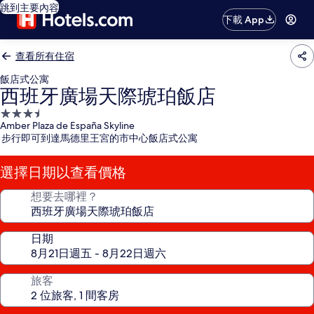
跳到主要內容
下載 App
查看所有住宿
飯店式公寓
西班牙廣場天際琥珀飯店
3.5
Amber Plaza de España Skyline
星
步行即可到達馬德里王宮的市中心飯店式公寓
級
住
選擇日期以查看價格
宿
想要去哪裡？
日期
旅客