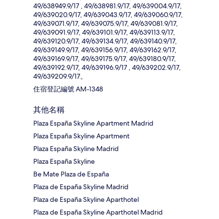
49/638949.9/17 , 49/638981.9/17, 49/639004.9/17,
49/639020.9/17, 49/639043.9/17, 49/639060.9/17,
49/639071.9/17, 49/639075.9/17, 49/639081.9/17,
49/639091.9/17, 49/639101.9/17, 49/639113.9/17,
49/639120.9/17, 49/639134.9/17, 49/639140.9/17,
49/639149.9/17, 49/639156.9/17, 49/639162.9/17,
49/639169.9/17, 49/639175.9/17, 49/639180.9/17,
49/639192.9/17, 49/639196.9/17 , 49/639202.9/17,
49/639209.9/17。
住宿登記編號 AM-1348
其他名稱
Plaza España Skyline Apartment Madrid
Plaza España Skyline Apartment
Plaza España Skyline Madrid
Plaza España Skyline
Be Mate Plaza de España
Plaza de España Skyline Madrid
Plaza de España Skyline Aparthotel
Plaza de España Skyline Aparthotel Madrid