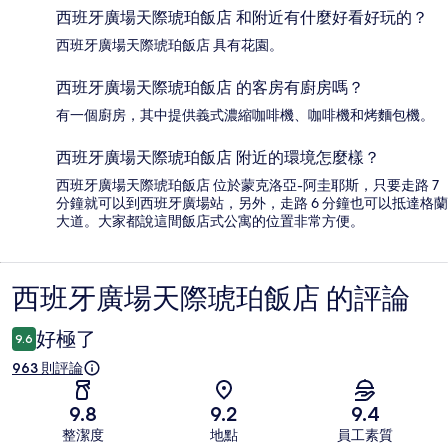
西班牙廣場天際琥珀飯店 和附近有什麼好看好玩的？
西班牙廣場天際琥珀飯店 具有花園。
西班牙廣場天際琥珀飯店 的客房有廚房嗎？
有一個廚房，其中提供義式濃縮咖啡機、咖啡機和烤麵包機。
西班牙廣場天際琥珀飯店 附近的環境怎麼樣？
西班牙廣場天際琥珀飯店 位於蒙克洛亞-阿圭耶斯，只要走路 7
分鐘就可以到西班牙廣場站，另外，走路 6 分鐘也可以抵達格蘭
大道。大家都說這間飯店式公寓的位置非常方便。
西班牙廣場天際琥珀飯店 的評論
評
論
好極了
9.6
963 則評論
9.8
9.2
9.4
整潔度
地點
員工素質