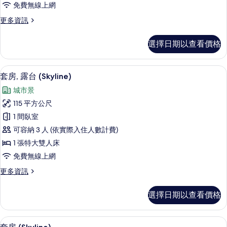
免費無線上網
的
更
更多資訊
所
多
有
頂
選擇日期以查看價格
級
相
套
片
房
套房, 露台 (Skyline) | 起居區 | 
顯
50
(Skyline)
套房, 露台 (Skyline)
示
的
城市景
詳
套
情
115 平方公尺
房,
1 間臥室
露
可容納 3 人 (依實際入住人數計費)
台
1 張特大雙人床
(Skyline)
免費無線上網
的
更
更多資訊
所
多
有
套
選擇日期以查看價格
房,
相
露
片
台
套房 (Skyline) | 起居區 | 32-吋
顯
31
(Skyline)