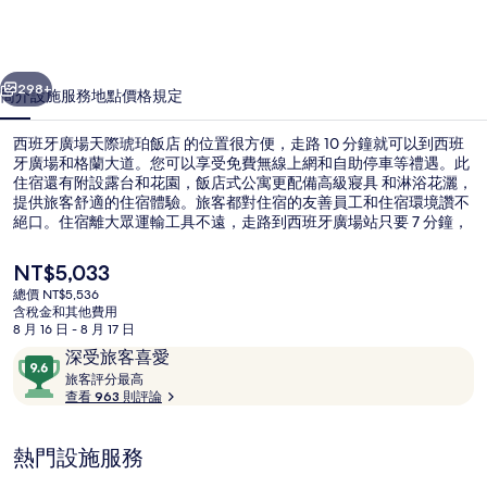
天
際
一個
下一個
琥
298+
簡介
設施服務
地點
價格
規定
珀
西班牙廣場天際琥珀飯店 的位置很方便，走路 10 分鐘就可以到西班
飯
牙廣場和格蘭大道。您可以享受免費無線上網和自助停車等禮遇。此
住宿還有附設露台和花園，飯店式公寓更配備高級寢具 和淋浴花灑，
店
提供旅客舒適的住宿體驗。旅客都對住宿的友善員工和住宿環境讚不
的
絕口。住宿離大眾運輸工具不遠，走路到西班牙廣場站只要 7 分鐘，
到溫圖拉羅德裡格斯站也只要 8 分鐘。
相
目
NT$5,033
前
片
總價 NT$5,536
的
含稅金和其他費用
住宿入口
集
價
8 月 16 日 - 8 月 17 日
格
評
9.6
深受旅客喜愛
是
論
旅
分，
旅客評分最高
NT$5,033
客
查看 963 則評論
滿
評
分
分
10，
熱門設施服務
最
深
高