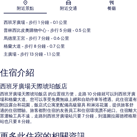
地圖
附近景點
附近交通
餐廳
西班牙廣場
- 步行 1 分鐘
- 0.1 公里
普林西比皮奧購物中心
- 步行 5 分鐘
- 0.5 公里
馬德里王宮
- 步行 7 分鐘
- 0.6 公里
格蘭大道
- 步行 8 分鐘
- 0.7 公里
主廣場
- 步行 13 分鐘
- 1.1 公里
住宿介紹
西班牙廣場天際琥珀飯店
西班牙廣場天際琥珀飯店 的位置很方便，走路 10 分鐘就可以到西班牙廣
場和格蘭大道。您可以享受免費無線上網和自助停車等禮遇。此住宿還有
附設露台和花園，飯店式公寓更配備高級寢具 和淋浴花灑，提供旅客舒
適的住宿體驗。旅客都對住宿的友善員工和住宿環境讚不絕口。住宿離大
眾運輸工具不遠，走路到西班牙廣場站只要 7 分鐘，到溫圖拉羅德裡格斯
站也只要 8 分鐘。
更多此住宿的相關資訊