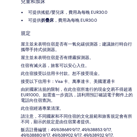
兒童和加床
可提供搖籃/嬰兒床，費用為每晚 EUR30.0
可提供
折疊床
，費用為每晚 EUR30.0
規定
屋主並未表明住宿是否有一氧化碳偵測器；建議旅行時自行
攜帶手持式偵測器。
屋主並未表明住宿是否有煙霧探測器。
住宿有滅火器，旅客可以安心入住。
此住宿接受以信用卡付款。恕不接受現金。
接受以下信用卡：Visa 卡、萬事達卡、美國運通卡
由於國家法規的限制，在此住宿所進行的現金交易不得超過
EUR1000。如需進一步資訊，請利用預訂確認電子郵件上的
電話向住宿查詢。
此住宿經過專業清潔。
請注意，不同國家和不同住宿的文化規範和旅客規定會有所
不同，顯示的規定是由住宿業者提供。
飯店註冊編號：49/638689.9/17, 49/638853.9/17,
49/638880.9/17, 49/638902.9/17, 49/638932.9/17,