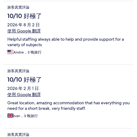
旅客真實評論
10/10 好極了
2026 年 8 月 2 日
使用 Google 翻譯
Helpful staffing always able to help and provide support for a
variety of subjects
Andre，3 晚旅行
旅客真實評論
10/10 好極了
2026 年 2 月 1 日
使用 Google 翻譯
Great location, amazing accommodation that has everything you
need for a short break, very friendly staff.
Ivan，3 晚旅行
旅客真實評論