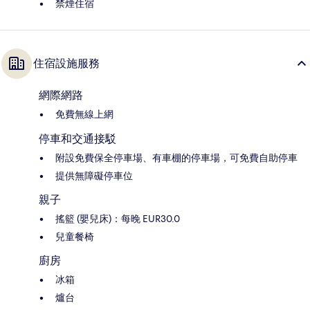
禁煙住宿
住宿設施服務
網際網路
免費無線上網
停車和交通接駁
附設免費保全停車場、有車棚的停車場，可免費自助停車
提供無障礙停車位
親子
搖籃 (嬰兒床)：每晚 EUR30.0
兒童餐椅
廚房
冰箱
爐台