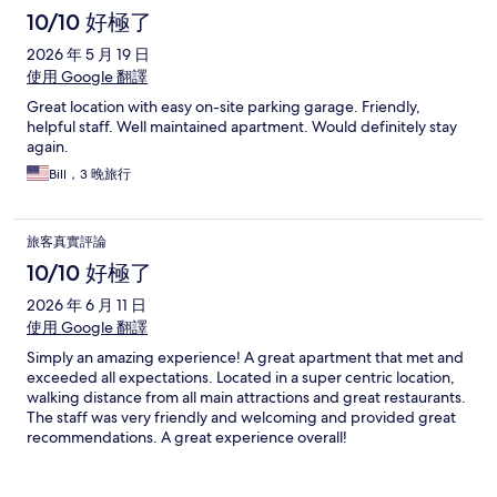
10/10 好極了
2026 年 5 月 19 日
使用 Google 翻譯
Great location with easy on-site parking garage. Friendly,
helpful staff. Well maintained apartment. Would definitely stay
again.
Bill，3 晚旅行
旅客真實評論
10/10 好極了
2026 年 6 月 11 日
使用 Google 翻譯
Simply an amazing experience! A great apartment that met and
exceeded all expectations. Located in a super centric location,
walking distance from all main attractions and great restaurants.
The staff was very friendly and welcoming and provided great
recommendations. A great experience overall!