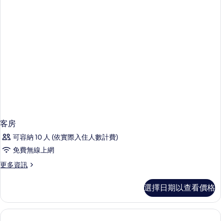
的
詳
情
客房
可容納 10 人 (依實際入住人數計費)
免費無線上網
更
更多資訊
多
客
選擇日期以查看價格
房
的
詳
情