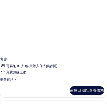
客房
可容納 10 人 (依實際入住人數計費)
免費無線上網
更
更多資訊
多
客
選擇日期以查看價格
房
的
詳
情