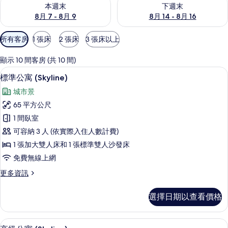
查看本週末 (8月 7 - 8月 9) 的供應情況
查看下週末 (8月 14 - 8月 16)
本週末
下週末
8月 7 - 8月 9
8月 14 - 8月 16
可
所有客房
1 張床
2 張床
3 張床以上
用
的
顯示 10 間客房 (共 10 間)
客
標準公寓 (Skyline) | 起居區 | 3
顯
22
標準公寓 (Skyline)
房
示
篩
城市景
標
選
65 平方公尺
準
條
1 間臥室
公
件
可容納 3 人 (依實際入住人數計費)
寓
1 張加大雙人床和 1 張標準雙人沙發床
(Skyline)
免費無線上網
的
更
更多資訊
所
多
有
標
選擇日期以查看價格
準
相
公
片
寓
高級公寓 (Skyline) | 高級寢具、
顯
38
(Skyline)