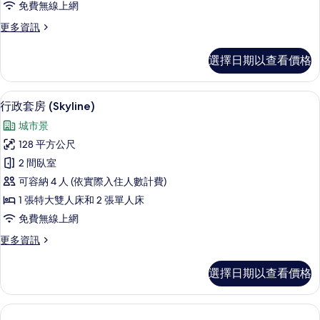
免費無線上網
的
更
更多資訊
所
多
有
奢
選擇日期以查看價格
華
相
公
片
寓
行政套房 (Skyline) | 高級寢具、
顯
43
(Skyline)
行政套房 (Skyline)
示
的
城市景
詳
行
情
128 平方公尺
政
2 間臥室
套
可容納 4 人 (依實際入住人數計費)
房
1 張特大雙人床和 2 張單人床
(Skyline)
免費無線上網
的
更
更多資訊
所
多
有
行
選擇日期以查看價格
政
相
套
片
房
(Skyline)