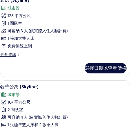
套房 (Skyline)
示
的
城市景
詳
套
情
123 平方公尺
房
1 間臥室
(Skyline)
可容納 3 人 (依實際入住人數計費)
的
1 張加大雙人床
所
免費無線上網
有
更
更多資訊
相
多
片
套
選擇日期以查看價格
房
(Skyline)
的
奢華公寓 (Skyline) | 起居區 | 3
顯
27
詳
奢華公寓 (Skyline)
示
情
城市景
奢
107 平方公尺
華
2 間臥室
公
可容納 4 人 (依實際入住人數計費)
寓
1 張標準雙人床和 2 張單人床
(Skyline)