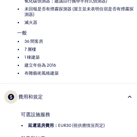
氧化碳偵測器；建議自行攜帶手持式偵測器)
未回報是否有煙霧探測器 (屋主並未表明住宿是否有煙霧探
測器)
滅火器
一般
36 間客房
7 層樓
1 棟建築
建立年份為 2016
布雜藝術風格建築
費用和規定
可選設施服務
延遲退房費用：
EUR30 (視供應情況而定)