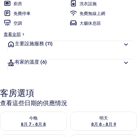
受
廚房
洗衣設施
旅
免費停車
免費無線上網
客
空調
喜
大廳休息區
愛
查看全部
主要設施服務
(11)
有家的溫度
(6)
客房選項
查看這些日期的供應情況
查看今晚 (8月 7 - 8月 8) 的供應情況
查看明天 (8月 8 - 8月 9) 的
今晚
明天
8月 7 - 8月 8
8月 8 - 8月 9