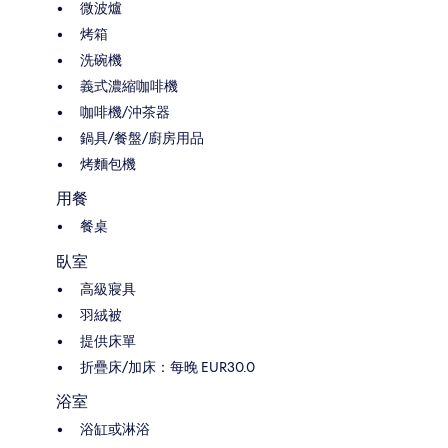
微波爐
烤箱
洗碗機
義式濃縮咖啡機
咖啡機/沖茶器
鍋具/餐盤/廚房用品
烤麵包機
用餐
餐桌
臥室
高級寢具
羽絨被
提供床單
折疊床/加床：每晚 EUR30.0
浴室
浴缸或淋浴