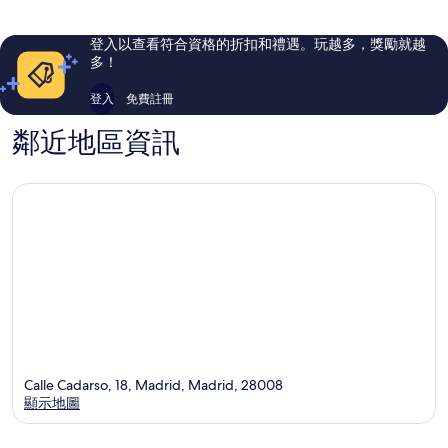
1,729
351
則
則
評
評
登入以查看符合資格的折扣和禮遇。玩越多，獎勵就越
論
論
多！
登入
免費註冊
鄰近地區資訊
Calle Cadarso, 18, Madrid, Madrid, 28008
顯示地圖