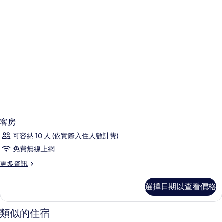
客房
可容納 10 人 (依實際入住人數計費)
免費無線上網
更
更多資訊
多
客
選擇日期以查看價格
房
的
詳
類似的住宿
情