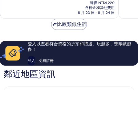
在
中
站
10
10
總價 NT$4,220
價
央
含稅金和其他費用
區
分，
分，
格
8 月 23 日 - 8 月 24 日
車
非
非
為
站
常
常
NT$3,361
比較類似住宿
區
好，
好，
1,725
61
則
則
評
評
登入以查看符合資格的折扣和禮遇。玩越多，獎勵就越
論
論
多！
登入
免費註冊
鄰近地區資訊