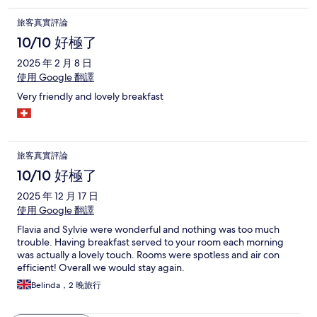
旅客真實評論
10/10 好極了
2025 年 2 月 8 日
使用 Google 翻譯
Very friendly and lovely breakfast
旅客真實評論
10/10 好極了
2025 年 12 月 17 日
使用 Google 翻譯
Flavia and Sylvie were wonderful and nothing was too much
trouble. Having breakfast served to your room each morning
was actually a lovely touch. Rooms were spotless and air con
efficient! Overall we would stay again.
Belinda，2 晚旅行