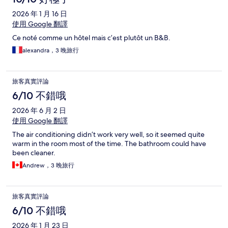
2026 年 1 月 16 日
使用 Google 翻譯
Ce noté comme un hôtel mais c’est plutôt un B&B.
alexandra，3 晚旅行
旅客真實評論
6/10 不錯哦
2026 年 6 月 2 日
使用 Google 翻譯
The air conditioning didn’t work very well, so it seemed quite
warm in the room most of the time. The bathroom could have
been cleaner.
Andrew，3 晚旅行
旅客真實評論
6/10 不錯哦
2026 年 1 月 23 日