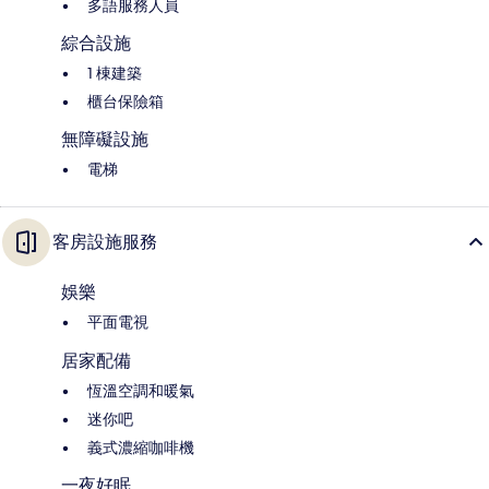
多語服務人員
綜合設施
1 棟建築
櫃台保險箱
無障礙設施
電梯
客房設施服務
娛樂
平面電視
居家配備
恆溫空調和暖氣
迷你吧
義式濃縮咖啡機
一夜好眠