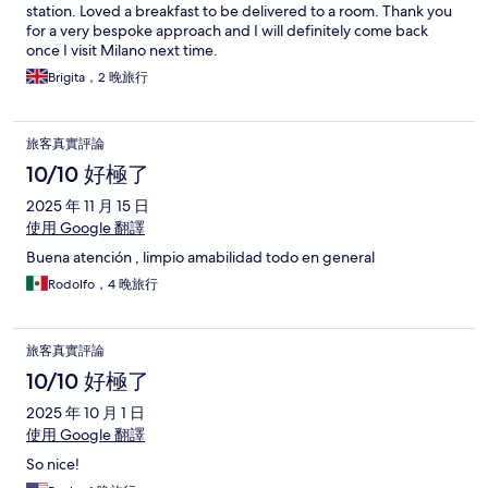
station. Loved a breakfast to be delivered to a room. Thank you
for a very bespoke approach and I will definitely come back
once I visit Milano next time.
Brigita，2 晚旅行
旅客真實評論
10/10 好極了
2025 年 11 月 15 日
使用 Google 翻譯
Buena atención , limpio amabilidad todo en general
Rodolfo，4 晚旅行
旅客真實評論
10/10 好極了
2025 年 10 月 1 日
使用 Google 翻譯
So nice!