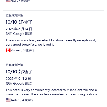
Paul，4 晚旅行
旅客真實評論
10/10 好極了
2025 年 6 月 14 日
使用 Google 翻譯
The room was clean, excellent location. Friendly receptionist,
very good breakfast, we loved it
Marinel，2 晚旅行
旅客真實評論
10/10 好極了
2025 年 9 月 2 日
使用 Google 翻譯
This hotel is very conveniently located to Milan Centrale and a
main metro line. The area has a number of nice dining options.
Kristen，4 晚旅行