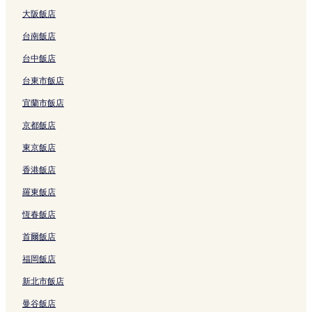
結
b
n
f
結
H
連
S
b
的
結
s
大阪飯店
y
e
o
o
結
t
y
連
h
I
z
r
t
a
I
結
i
台南飯店
H
i
t
e
t
H
o
G
a
e
l
i
G
n
台中飯店
的
的
b
s
o
的
D
台東市飯店
連
連
y
的
n
連
i
結
結
I
連
的
結
s
宜蘭市飯店
H
結
連
t
G
結
r
京都飯店
的
i
連
c
東京飯店
結
t
香港飯店
的
連
羅東飯店
結
恆春飯店
首爾飯店
福岡飯店
新北市飯店
曼谷飯店