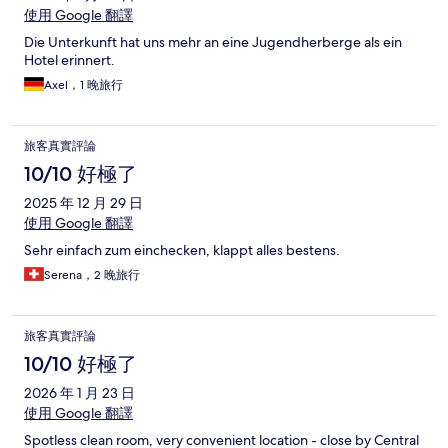
使用 Google 翻譯
Die Unterkunft hat uns mehr an eine Jugendherberge als ein
Hotel erinnert.
Axel，1 晚旅行
旅客真實評論
10/10 好極了
2025 年 12 月 29 日
使用 Google 翻譯
Sehr einfach zum einchecken, klappt alles bestens.
Serena，2 晚旅行
旅客真實評論
10/10 好極了
2026 年 1 月 23 日
使用 Google 翻譯
Spotless clean room, very convenient location - close by Central