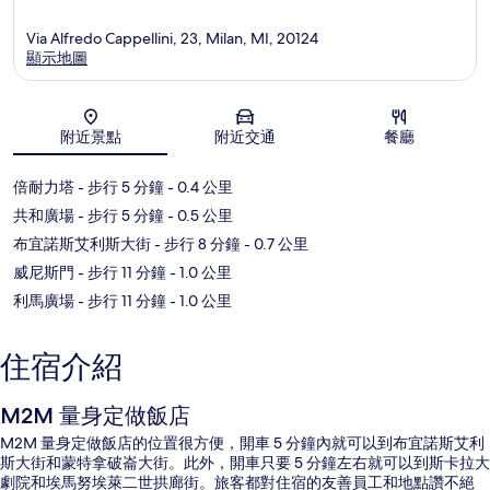
Via Alfredo Cappellini, 23, Milan, MI, 20124
顯示地圖
地圖
附近景點
附近交通
餐廳
倍耐力塔
- 步行 5 分鐘
- 0.4 公里
共和廣場
- 步行 5 分鐘
- 0.5 公里
布宜諾斯艾利斯大街
- 步行 8 分鐘
- 0.7 公里
威尼斯門
- 步行 11 分鐘
- 1.0 公里
利馬廣場
- 步行 11 分鐘
- 1.0 公里
住宿介紹
M2M 量身定做飯店
M2M 量身定做飯店的位置很方便，開車 5 分鐘內就可以到布宜諾斯艾利
斯大街和蒙特拿破崙大街。此外，開車只要 5 分鐘左右就可以到斯卡拉大
劇院和埃馬努埃萊二世拱廊街。旅客都對住宿的友善員工和地點讚不絕