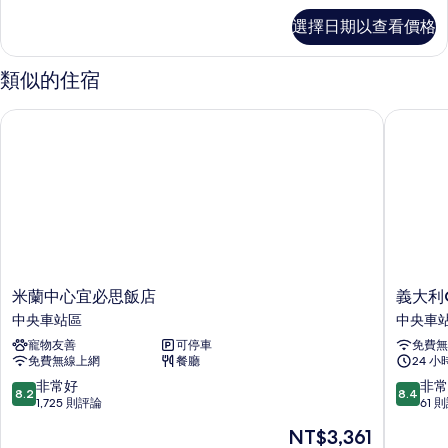
有
高
選擇日期以查看價格
級
相
客
片
房
類似的住宿
的
詳
米蘭中心宜必思飯店
義大利Ca
情
米
義
米蘭中心宜必思飯店
義大利C
蘭
大
中央車站區
中央車
中
利
寵物友善
可停車
免費無
心
Canova
免費無線上網
餐廳
24 
宜
飯
必
店
8.2
8.4
非常好
非常
8.2
8.4
思
中
分，
分，
1,725 則評論
61 
飯
央
滿
滿
現
NT$3,361
店
車
分
分