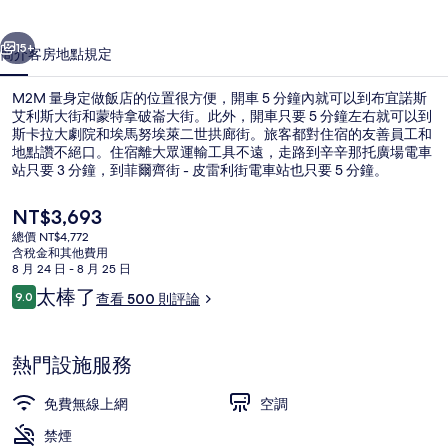
店
一個
下一個
的
15+
簡介
客房
地點
規定
相
M2M 量身定做飯店的位置很方便，開車 5 分鐘內就可以到布宜諾斯
片
艾利斯大街和蒙特拿破崙大街。此外，開車只要 5 分鐘左右就可以到
集
斯卡拉大劇院和埃馬努埃萊二世拱廊街。旅客都對住宿的友善員工和
地點讚不絕口。住宿離大眾運輸工具不遠，走路到辛辛那托廣場電車
站只要 3 分鐘，到菲爾齊街 - 皮雷利街電車站也只要 5 分鐘。
目
NT$3,693
前
總價 NT$4,772
的
含稅金和其他費用
羽絨被、迷你吧、客房內保險箱、書桌
價
8 月 24 日 - 8 月 25 日
格
評
太棒了
9.0
查看 500 則評論
是
9.0 分，滿分 10 分，
論
NT$3,693
熱門設施服務
免費無線上網
空調
禁煙