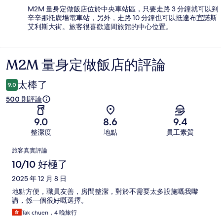
M2M 量身定做飯店位於中央車站區，只要走路 3 分鐘就可以到
辛辛那托廣場電車站，另外，走路 10 分鐘也可以抵達布宜諾斯
艾利斯大街。旅客很喜歡這間旅館的中心位置。
M2M 量身定做飯店的評論
評
論
太棒了
9.0
500 則評論
9.0
8.6
9.4
整潔度
地點
員工素質
評
旅客真實評論
論
10/10 好極了
2025 年 12 月 8 日
地點方便，職員友善，房間整潔，對於不需要太多設施嘅我嚟
講，係一個很好嘅選擇。
Tak chuen，4 晚旅行