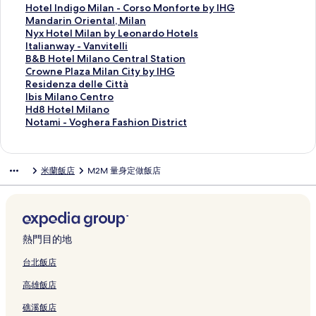
o
r
o
結
e
u
l
o
I
i
o
m
t
c
o
H
Hotel Indigo Milan - Corso Monforte by IHG
的
t
C
n
t
a
m
n
s
t
i
W
o
t
o
M
Mandarin Oriental, Milan
連
m
e
t
i
n
f
n
c
e
-
e
M
e
t
a
N
Nyx Hotel Milan by Leonardo Hotels
結
e
n
R
q
o
o
M
o
l
M
s
i
l
e
n
y
I
Italianway - Vanvitelli
n
t
e
u
的
r
i
n
s
e
t
l
G
l
d
x
t
B
B&B Hotel Milano Central Station
t
r
n
e
連
4
l
t
A
l
e
a
l
I
a
H
a
&
C
Crowne Plaza Milan City by IHG
s
a
t
R
結
n
a
i
n
z
r
n
a
n
r
o
l
B
r
R
Residenza delle Città
的
l
a
o
e
n
P
d
o
n
-
m
d
i
t
i
H
o
e
I
Ibis Milano Centro
連
e
l
o
a
-
a
e
A
H
F
M
i
n
e
a
o
w
s
b
H
Hd8 Hotel Milano
結
的
的
m
r
G
l
r
p
o
i
i
g
O
l
n
t
n
i
i
d
N
Notami - Voghera Fashion District
連
連
s
D
a
a
s
a
t
e
l
o
r
M
w
e
e
d
s
8
o
結
結
的
u
r
c
o
r
e
r
a
M
i
i
a
l
P
e
M
H
t
連
o
i
e
n
t
l
e
n
i
e
l
y
M
l
n
i
o
a
米蘭飯店
M2M 量身定做飯店
結
m
b
的
的
m
M
b
o
l
n
a
-
i
a
z
l
t
m
o
a
連
連
e
a
y
的
a
t
n
V
l
z
a
a
e
i
d
l
結
結
n
d
I
連
n
a
b
a
a
a
d
n
l
-
i
d
t
i
H
結
-
l
y
n
n
M
e
o
M
V
M
i
-
s
G
C
,
L
v
o
i
l
C
i
o
i
S
P
o
的
o
M
e
i
C
l
l
e
l
g
熱門目的地
l
t
o
n
連
r
i
o
t
e
a
e
n
a
h
a
a
r
的
結
s
l
n
e
n
n
C
t
n
e
台北飯店
n
t
t
連
o
a
a
l
t
C
i
r
o
r
高雄飯店
o
i
a
結
M
n
r
l
r
i
t
o
的
a
的
o
V
o
的
d
i
a
t
t
的
連
F
礁溪飯店
連
n
e
n
連
o
的
l
y
à
連
結
a