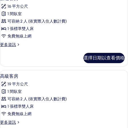
示
16 平方公尺
舒
1 間臥室
適
可容納 2 人 (依實際入住人數計費)
客
1 張標準雙人床
房
免費無線上網
的
更
更多資訊
所
多
有
舒
選擇日期以查看價格
適
相
客
片
房
高級客房 | 羽絨被、迷你吧、客房內保
顯
9
的
高級客房
示
詳
19 平方公尺
情
高
1 間臥室
級
可容納 2 人 (依實際入住人數計費)
客
1 張標準雙人床
房
免費無線上網
的
更
更多資訊
所
多