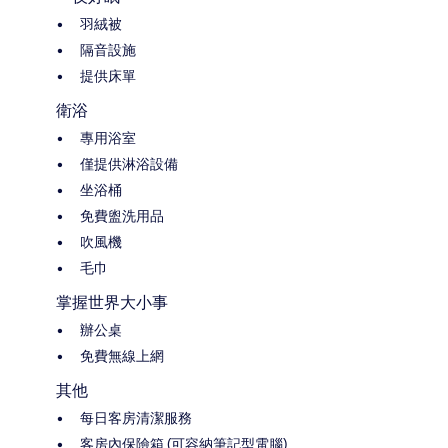
羽絨被
隔音設施
提供床單
衛浴
專用浴室
僅提供淋浴設備
坐浴桶
免費盥洗用品
吹風機
毛巾
掌握世界大小事
辦公桌
免費無線上網
其他
每日客房清潔服務
客房內保險箱 (可容納筆記型電腦)