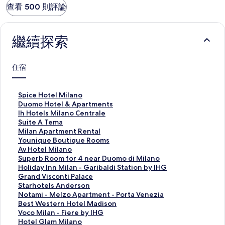
查看 500 則評論
繼續探索
住宿
S
Spice Hotel Milano
p
D
Duomo Hotel & Apartments
i
u
I
Ih Hotels Milano Centrale
c
o
h
S
Suite A Tema
e
m
H
u
M
Milan Apartment Rental
H
o
o
i
i
Y
Younique Boutique Rooms
o
H
t
t
l
o
A
Av Hotel Milano
t
o
e
e
a
u
v
S
Superb Room for 4 near Duomo di Milano
e
t
l
A
n
n
H
u
H
Holiday Inn Milan - Garibaldi Station by IHG
l
e
s
T
A
i
o
p
o
G
Grand Visconti Palace
M
l
M
e
p
q
t
e
l
r
S
Starhotels Anderson
i
&
i
m
a
u
e
r
i
a
t
N
Notami - Melzo Apartment - Porta Venezia
l
A
l
a
r
e
l
b
d
n
a
o
B
Best Western Hotel Madison
a
p
a
的
t
B
M
R
a
d
r
t
e
V
Voco Milan - Fiere by IHG
n
a
n
連
m
o
i
o
y
V
h
a
s
o
H
Hotel Glam Milano