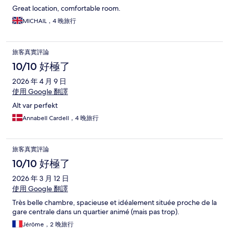
Great location, comfortable room.
MICHAIL，4 晚旅行
旅客真實評論
10/10 好極了
2026 年 4 月 9 日
使用 Google 翻譯
Alt var perfekt
Annabell Cardell，4 晚旅行
旅客真實評論
10/10 好極了
2026 年 3 月 12 日
使用 Google 翻譯
Très belle chambre, spacieuse et idéalement située proche de la
gare centrale dans un quartier animé (mais pas trop).
Jérôme，2 晚旅行