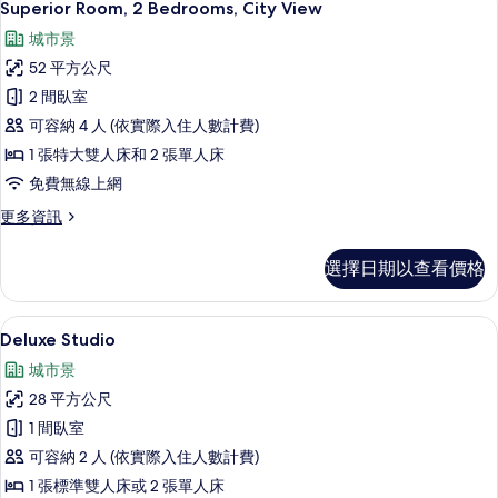
6
詳
Superior Room, 2 Bedrooms, City View
示
情
城市景
Superior
52 平方公尺
Room,
2 間臥室
2
可容納 4 人 (依實際入住人數計費)
Bedrooms,
City
1 張特大雙人床和 2 張單人床
View
免費無線上網
的
更
更多資訊
所
多
Superior
有
選擇日期以查看價格
Room,
相
2
Bedrooms,
片
Deluxe Studio | 高級寢具、迷你
顯
7
City
Deluxe Studio
示
View
城市景
的
Deluxe
詳
28 平方公尺
Studio
情
1 間臥室
的
可容納 2 人 (依實際入住人數計費)
所
1 張標準雙人床或 2 張單人床
有