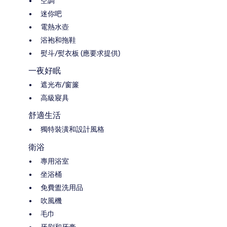
空調
迷你吧
電熱水壺
浴袍和拖鞋
熨斗/熨衣板 (應要求提供)
一夜好眠
遮光布/窗簾
高級寢具
舒適生活
獨特裝潢和設計風格
衛浴
專用浴室
坐浴桶
免費盥洗用品
吹風機
毛巾
牙刷和牙膏