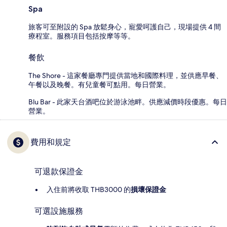
Spa
旅客可至附設的 Spa 放鬆身心，寵愛呵護自己，現場提供 4 間
療程室。服務項目包括按摩等等。
餐飲
The Shore - 這家餐廳專門提供當地和國際料理，並供應早餐、
午餐以及晚餐。有兒童餐可點用。每日營業。
Blu Bar - 此家天台酒吧位於游泳池畔。供應減價時段優惠。每日
營業。
費用和規定
可退款保證金
入住前將收取 THB3000 的
損壞保證金
可選設施服務