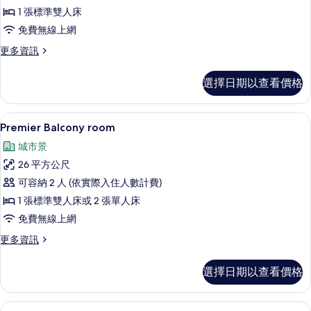
1 張標準雙人床
所
免費無線上網
有
更
更多資訊
相
多
片
Signature
選擇日期以查看價格
Suite
的
詳
客房景觀
顯
14
情
Premier Balcony room
示
城市景
Premier
26 平方公尺
Balcony
可容納 2 人 (依實際入住人數計費)
room
1 張標準雙人床或 2 張單人床
的
免費無線上網
所
有
更
更多資訊
多
相
Premier
選擇日期以查看價格
片
Balcony
room
的
Superior Room, 2 Bedrooms, 
顯