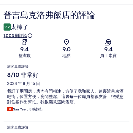
普吉島克洛弗飯店的評論
評
論
太棒了
9.2
1,003 則評論
9.4
9.0
9.4
整潔度
地點
員工素質
評
旅客真實評論
論
8/10 非常好
2024 年 8 月 15 日
我訂了兩間房，房內有門相連，方便了我和家人。這裏近芭東酒
吧街，位置方便，房間整潔。這裏每一位職員都很友善，很樂意
對住客作出幫忙。我很滿意這間酒店。
Sau Yee，3 晚旅行
旅客真實評論