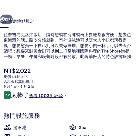
飯
一個
下一個
店
157+
簡介
客房
地點
規定
的
住普吉島克洛弗飯店，隨時想躺在海灘躺椅上耍廢都很方便，想去芭
相
東海灘的話走路 5 分鐘就到。室外游泳池可以讓大人小孩都玩得盡
興，想要慰勞一下自己則可以去做按摩。想要小酌一杯，可以去天台
片
酒吧；想要來點美食則可以到主打當地和國際料理的The Shore飽餐
集
一頓，早餐、午餐和晚餐時段都有開放。此奢華飯店的特色設施服務
還有池畔酒吧、健身中心和兒童游泳池。旅客都對給予住宿的游泳池
和友善員工極高的評價。
目
NT$2,022
前
總價 NT$2,426
的
含稅金和其他費用
室外游泳池，提供日光浴躺椅
價
9 月 1 日 - 9 月 2 日
格
評
太棒了
9.2
查看 1,003 則評論
是
9.2 分，滿分 10 分，
論
NT$2,022
熱門設施服務
游泳池
Spa