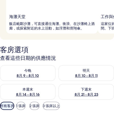
海灘天堂
工作與
飯店毗鄰沙灘，可直接通往海灘。衝浪、在沙灘椅上酒
這家位
廊，或探索附近的水上活動，如浮潛和滑翔傘。
間。下班
客房選項
查看這些日期的供應情況
查看今晚 (8月 9 - 8月 10) 的供應情況
查看明天 (8月 10 - 8月 11) 
今晚
明天
8月 9 - 8月 10
8月 10 - 8月 11
查看本週末 (8月 14 - 8月 16) 的供應情況
查看下週末 (8月 21 - 8月 23
本週末
下週末
8月 14 - 8月 16
8月 21 - 8月 23
可
所有客房
1 張床
2 張床
3 張床以上
用