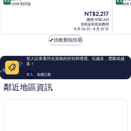
9.0
9.4
崖
迪
分，
分，
1,008 則評論
828
度
格
滿
滿
現
NT$2,217
假
飯
分
分
在
村
店
10
10
總價 NT$2,631
價
及
含稅金和其他費用
IHG
分，
分，
格
8 月 26 日 - 8 月 27 日
水
旗
太
好
為
療
下
棒
極
NT$2,217
比較類似住宿
中
飯
了，
了，
心
店
1,008
828
Patong
Patong
則
則
評
評
登入以查看符合資格的折扣和禮遇。玩越多，獎勵就越
論
論
多！
登入
免費註冊
鄰近地區資訊