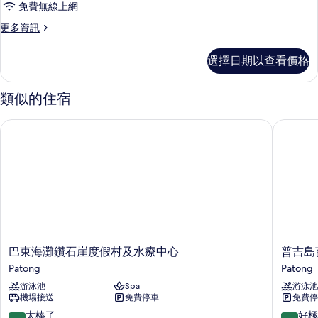
免費無線上網
更
更多資訊
多
客
選擇日期以查看價格
房
的
詳
類似的住宿
情
巴東海灘鑽石崖度假村及水療中心
普吉島芭
巴
普
巴東海灘鑽石崖度假村及水療中心
普吉島
東
吉
Patong
Patong
海
島
游泳池
Spa
游泳池
灘
芭
機場接送
免費停車
免費停
鑽
東
石
英
9.0
9.4
太棒了
好極