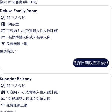
的
顯示 10 間客房 (共 10 間)
客
Deluxe Family Room | 高級寢
顯
14
Deluxe Family Room
房
示
篩
26 平方公尺
Deluxe
選
1 間臥室
Family
條
可容納 3 人 (依實際入住人數計費)
Room
件
1 張標準雙人床或 2 張單人床
的
免費無線上網
所
有
更
更多資訊
多
相
Deluxe
選擇日期以查看價格
片
Family
Room
的
Superior Balcony | 高級寢具、
顯
13
詳
Superior Balcony
示
情
26 平方公尺
Superior
可容納 2 人 (依實際入住人數計費)
Balcony
1 張標準雙人床或 2 張單人床
的
免費無線上網
所