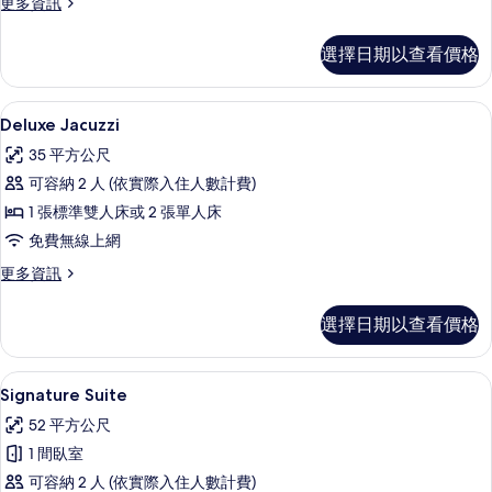
更
更多資訊
有
多
相
Superior
選擇日期以查看價格
Balcony
片
的
詳
露台/庭院
顯
15
情
Deluxe Jacuzzi
示
35 平方公尺
Deluxe
可容納 2 人 (依實際入住人數計費)
Jacuzzi
1 張標準雙人床或 2 張單人床
的
免費無線上網
所
更
更多資訊
有
多
相
Deluxe
選擇日期以查看價格
Jacuzzi
片
的
詳
43-吋電視，提供有線頻道
顯
15
情
Signature Suite
示
52 平方公尺
Signature
1 間臥室
Suite
可容納 2 人 (依實際入住人數計費)
的