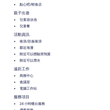
點心吧/輕食店
親子出遊
兒童游泳池
兒童餐
活動資訊
衝浪/趴板衝浪
鄰近海灘
附近可以體驗滑翔翼
附近可以潛水
遠距工作
商務中心
會議室
電腦工作站
服務項目
24 小時櫃台服務
禮賓服務