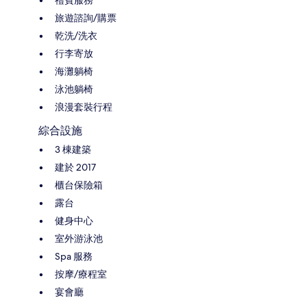
旅遊諮詢/購票
乾洗/洗衣
行李寄放
海灘躺椅
泳池躺椅
浪漫套裝行程
綜合設施
3 棟建築
建於 2017
櫃台保險箱
露台
健身中心
室外游泳池
Spa 服務
按摩/療程室
宴會廳