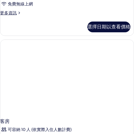
免費無線上網
更
更多資訊
多
客
選擇日期以查看價格
房
的
詳
情
客房
可容納 10 人 (依實際入住人數計費)