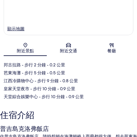
顯示地圖
附近景點
附近交通
餐廳
地圖
邦古拉路
- 步行 2 分鐘
- 0.2 公里
芭東海灘
- 步行 5 分鐘
- 0.5 公里
江西冷購物中心
- 步行 9 分鐘
- 0.8 公里
皇家天堂夜市
- 步行 10 分鐘
- 0.9 公里
天堂綜合娛樂中心
- 步行 10 分鐘
- 0.9 公里
住宿介紹
普吉島克洛弗飯店
住普吉島克洛弗飯店，隨時想躺在海灘躺椅上耍廢都很方便，想去芭東海