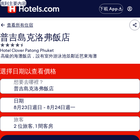
跳到主要內容
下載 App
查看所有住宿
普吉島克洛弗飯店
4.5
Hotel Clover Patong Phuket
星
高級的海灘飯店，設有室外游泳池並鄰近芭東海灘
級
住
選擇日期以查看價格
宿
想要去哪裡？
日期
旅客