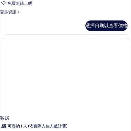
免費無線上網
更
更多資訊
多
客
選擇日期以查看價格
房
的
詳
情
客房
可容納 1 人 (依實際入住人數計費)