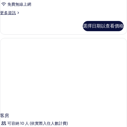
免費無線上網
相
更
更多資訊
片
多
Deluxe
選擇日期以查看價格
Studio
的
詳
情
客房
可容納 10 人 (依實際入住人數計費)