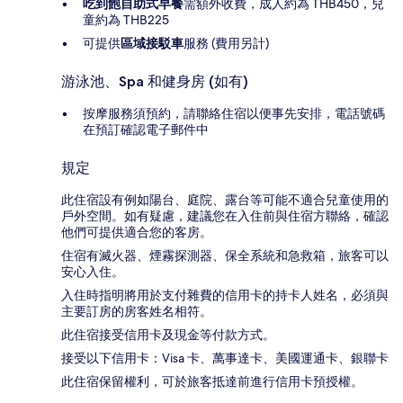
吃到飽自助式早餐
需額外收費，成人約為 THB450，兒
童約為 THB225
可提供
區域接駁車
服務 (費用另計)
游泳池、Spa 和健身房 (如有)
按摩服務須預約，請聯絡住宿以便事先安排，電話號碼
在預訂確認電子郵件中
規定
此住宿設有例如陽台、庭院、露台等可能不適合兒童使用的
戶外空間。如有疑慮，建議您在入住前與住宿方聯絡，確認
他們可提供適合您的客房。
住宿有滅火器、煙霧探測器、保全系統和急救箱，旅客可以
安心入住。
入住時指明將用於支付雜費的信用卡的持卡人姓名，必須與
主要訂房的房客姓名相符。
此住宿接受信用卡及現金等付款方式。
接受以下信用卡：Visa 卡、萬事達卡、美國運通卡、銀聯卡
此住宿保留權利，可於旅客抵達前進行信用卡預授權。