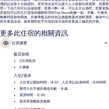
灘的話走路 5 分鐘就到。室外游泳池可以讓大人小孩都玩得盡興，想要慰
勞一下自己則可以去做按摩。想要小酌一杯，可以去天台酒吧；想要來點
美食則可以到主打當地和國際料理的The Shore飽餐一頓，早餐、午餐和
晚餐時段都有開放。此奢華飯店的特色設施服務還有池畔酒吧、健身中心
和兒童游泳池。旅客都對給予住宿的游泳池和友善員工極高的評價。
更多此住宿的相關資訊
住宿摘要
飯店規模
213 間客房
5 層樓
入住/退房
入住登記開始時間：14:30；入住登記結束時間：任何時間
辦理入住手續的最低年齡：18 歲
退房時間：12:00
提供零接觸退房服務